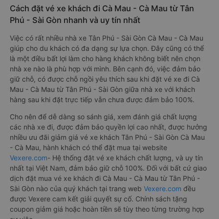
Cách đặt vé xe khách đi Cà Mau - Cà Mau từ Tân
Phú - Sài Gòn nhanh và uy tín nhất
Việc có rất nhiều nhà xe Tân Phú - Sài Gòn Cà Mau - Cà Mau
giúp cho du khách có đa dạng sự lựa chọn. Đây cũng có thể
là một điều bất lợi làm cho hàng khách không biết nên chọn
nhà xe nào là phù hợp với mình. Bên cạnh đó, việc đảm bảo
giữ chỗ, có được chỗ ngồi yêu thích sau khi đặt vé xe đi Cà
Mau - Cà Mau từ Tân Phú - Sài Gòn giữa nhà xe với khách
hàng sau khi đặt trực tiếp vẫn chưa được đảm bảo 100%.
Cho nên để dễ dàng so sánh giá, xem đánh giá chất lượng
các nhà xe đi, được đảm bảo quyền lợi cao nhất, được hưởng
nhiều ưu đãi giảm giá vé xe khách Tân Phú - Sài Gòn Cà Mau
- Cà Mau, hành khách có thể đặt mua tại website
Vexere.com
- Hệ thống đặt vé xe khách chất lượng, và uy tín
nhất tại Việt Nam, đảm bảo giữ chỗ 100%. Đối với bất cứ giao
dịch đặt mua vé xe khách đi Cà Mau - Cà Mau từ Tân Phú -
Sài Gòn nào của quý khách tại trang web
Vexere.com
đều
được Vexere cam kết giải quyết sự cố. Chính sách tặng
coupon giảm giá hoặc hoàn tiền sẽ tùy theo từng trường hợp