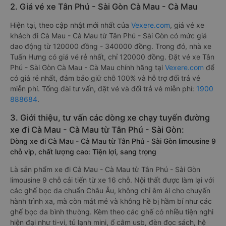
2. Giá vé xe Tân Phú - Sài Gòn Cà Mau - Cà Mau
Hiện tại, theo cập nhật mới nhất của
Vexere.com
, giá vé xe
khách đi Cà Mau - Cà Mau từ Tân Phú - Sài Gòn có mức giá
dao động từ 120000 đồng - 340000 đồng. Trong đó, nhà xe
Tuấn Hưng có giá vé rẻ nhất, chỉ 120000 đồng. Đặt vé xe Tân
Phú - Sài Gòn Cà Mau - Cà Mau chính hãng tại
Vexere.com
để
có giá rẻ nhất, đảm bảo giữ chỗ 100% và hỗ trợ đổi trả vé
miễn phí. Tổng đài tư vấn, đặt vé và đổi trả vé miễn phí:
1900
888684
.
3. Giới thiệu, tư vấn các dòng xe chạy tuyến đường
xe đi Cà Mau - Cà Mau từ Tân Phú - Sài Gòn:
Dòng xe đi Cà Mau - Cà Mau từ Tân Phú - Sài Gòn limousine 9
chỗ vip, chất lượng cao: Tiện lợi, sang trọng
Là sản phẩm xe đi Cà Mau - Cà Mau từ Tân Phú - Sài Gòn
limousine 9 chỗ cải tiến từ xe 16 chỗ. Nội thất được làm lại với
các ghế bọc da chuẩn Châu Âu, không chỉ êm ái cho chuyến
hành trình xa, mà còn mát mẻ và không hề bị hầm bí như các
ghế bọc da bình thường. Kèm theo các ghế có nhiều tiện nghi
hiện đại như ti-vi, tủ lạnh mini, ổ cắm usb, đèn đọc sách, hệ