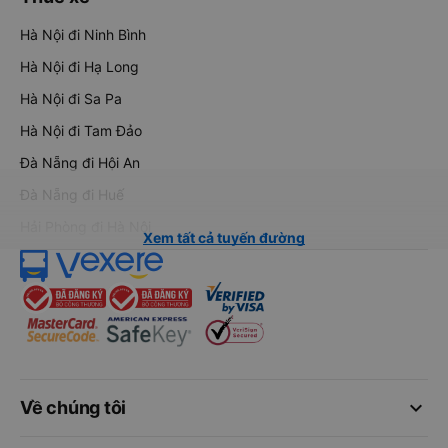
Hà Nội đi Ninh Bình
Hà Nội đi Hạ Long
Hà Nội đi Sa Pa
Hà Nội đi Tam Đảo
Đà Nẵng đi Hội An
Đà Nẵng đi Huế
Hải Phòng đi Hà Nội
Xem tất cả tuyến đường
keyboard_arrow_down
Về chúng tôi