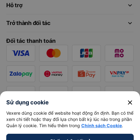
keyboard_arrow_down
Hỗ trợ
keyboard_arrow_down
Trở thành đối tác
Đối tác thanh toán
close
Sử dụng cookie
Vexere dùng cookie để website hoạt động ổn định. Bạn có thể
xem chi tiết hoặc thay đổi lựa chọn bất kỳ lúc nào trong phần
Quản lý cookie. Tìm hiểu thêm trong
Chính sách Cookie
.