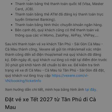
Thanh toán bằng thẻ thanh toán quốc tế (Visa, Master
Card, JCB).
Thanh toán bằng thẻ ATM đã đăng ký thanh toán trực
tuyến (Internet Banking).
Thanh toán bằng hình thức chuyển khoản ngân hàng.
Bên cạnh đó, quý khách cũng có thể thanh toán vé
thông qua các ví Momo, ZaloPay, AirPay, VNPay,…
Sau khi thanh toán vé xe khách Tân Phú - Sài Gòn Cà Mau -
Cà Mau thành công, Vexere sẽ gửi tin nhắn/email xác nhận
thành công đến số điện thoại/email mà quý khách đã đăng
ký. Đến ngày đi, quý khách vui lòng có mặt tại điểm đón trước
30 phút giờ khởi hành để chuẩn bị lên xe. Để kiểm tra tình
trạng vé xe đi Cà Mau - Cà Mau từ Tân Phú - Sài Gòn đã đặt,
quý khách vui lòng truy cập
https://vexere.com/vi-
VN/booking/ticketinfo
Xem hướng dẫn chi tiết, minh họa bằng hình ảnh
tại đây.
Đặt vé xe Tết 2027 từ Tân Phú đi Cà
Mau