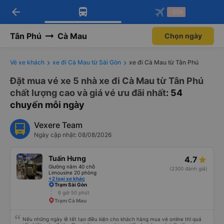
arrow_back
Tải app Vexere ngay!
Tải app Vexere
-30k
Mở app
Mở app
Nhận ưu đãi thành viên độc
-30k/ghế khi đặt vé máy bay qua
quyền
app
Tân Phú
Cà Mau
Chọn ngày
Vé xe khách
xe đi Cà Mau từ Sài Gòn
xe đi Cà Mau từ Tân Phú
Đặt mua vé xe 5 nhà xe đi Cà Mau từ Tân Phú
chất lượng cao và giá vé ưu đãi nhất
: 54
chuyến mỗi ngày
Vexere Team
Ngày cập nhật: 08/08/2026
Tuấn Hưng
4.7
Giường nằm 40 chỗ
(2300 đánh giá)
Limousine 20 phòng
+2 loại xe khác
Trạm Sài Gòn
6 giờ 50 phút
Trạm Cà Mau
Nếu những ngày lễ tết tạo điều kiện cho khách hàng mua vé online thì quá