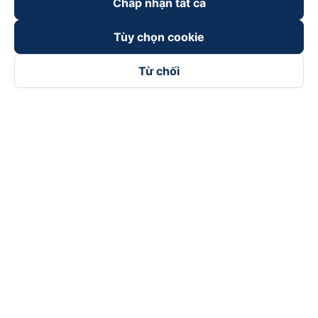
Chấp nhận tất cả
Tùy chọn cookie
Từ chối
Theo dõi chúng tôi trên
Facebook
Tiktok
Youtube
Công ty TNHH Thương Mại Dịch Vụ Vexere
Địa chỉ đăng ký kinh doanh: 8C Chữ Đồng Tử, Phường Tân
Sơn Nhất, TP. Hồ Chí Minh, Việt Nam
Địa chỉ
:
Lầu 2, toà nhà H3 Circo Hoàng Diệu, 384 Hoàng Diệu,
Phường Khánh Hội, TP Hồ Chí Minh, Việt Nam
Tầng 3, toà nhà 101 Láng Hạ, 101 Láng Hạ, Phường Láng, TP.
Hà Nội, Việt Nam
Giấy chứng nhận ĐKKD số 0315133726 do Sở KH và ĐT TP.
Hồ Chí Minh cấp lần đầu ngày 27/6/2018
Bản quyền © 2025 thuộc về Vexere.com