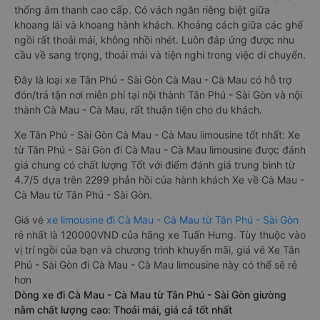
thống âm thanh cao cấp. Có vách ngăn riêng biệt giữa
khoang lái và khoang hành khách. Khoảng cách giữa các ghế
ngồi rất thoải mái, không nhồi nhét. Luôn đáp ứng được nhu
cầu về sang trọng, thoải mái và tiện nghi trong việc di chuyển.
Đây là loại xe Tân Phú - Sài Gòn Cà Mau - Cà Mau có hỗ trợ
đón/trả tận nơi miễn phí tại nội thành Tân Phú - Sài Gòn và nội
thành Cà Mau - Cà Mau, rất thuận tiện cho du khách.
Xe Tân Phú - Sài Gòn Cà Mau - Cà Mau limousine tốt nhất: Xe
từ Tân Phú - Sài Gòn đi Cà Mau - Cà Mau limousine được đánh
giá chung có chất lượng Tốt với điểm đánh giá trung bình từ
4.7/5 dựa trên 2299 phản hồi của hành khách Xe về Cà Mau -
Cà Mau từ Tân Phú - Sài Gòn.
Giá vé
xe limousine đi Cà Mau - Cà Mau từ Tân Phú - Sài Gòn
rẻ nhất là 120000VND của hãng xe Tuấn Hưng. Tùy thuộc vào
vị trí ngồi của bạn và chương trình khuyến mãi, giá vé Xe Tân
Phú - Sài Gòn đi Cà Mau - Cà Mau limousine này có thể sẽ rẻ
hơn
Dòng xe đi Cà Mau - Cà Mau từ Tân Phú - Sài Gòn giường
nằm chất lượng cao: Thoải mái, giá cả tốt nhất