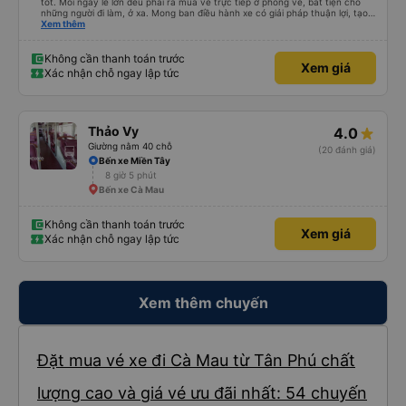
tốt. Mỗi ngày lễ lớn đều phải ra mua vé trực tiếp ở phòng vé, bất tiện cho
những người đi làm, ở xa. Mong ban điều hành xe có giải pháp thuận lợi, tạo
điều kiện cho khách hàng mua vé online (chuyển khoản khi mua vé). Kính
Xem thêm
chúc nhà xe làm ăn phát đạt.
Không cần thanh toán trước
Xem giá
Xác nhận chỗ ngay lập tức
Thảo Vy
4.0
Giường nằm 40 chỗ
(20 đánh giá)
Bến xe Miền Tây
8 giờ 5 phút
Bến xe Cà Mau
Không cần thanh toán trước
Xem giá
Xác nhận chỗ ngay lập tức
Xem thêm chuyến
Đặt mua vé xe đi Cà Mau từ Tân Phú chất
lượng cao và giá vé ưu đãi nhất: 54 chuyến