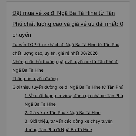
ko vệ sinh được, mình nằm cứ cảm giác nằm chung mồ hôi với người lạ nên
mình cứ phải mang cái mền mỏng để lót nằm. Chúc hãng xe luôn suôn sẻ
,thượng lộ bình an Hẹn gặp lại chuyến 5 giờ sáng mai
Đặt mua vé xe đi Ngã Ba Tà Hine từ Tân
Phú chất lượng cao và giá vé ưu đãi nhất: 0
chuyến
Tư vấn TOP 0 xe khách đi Ngã Ba Tà Hine từ Tân Phú
chất lượng cao, uy tín, giá rẻ nhất 08/2026
Những câu hỏi thường gặp về tuyến xe từ Tân Phú đi
Ngã Ba Tà Hine
Thông tin tuyến đường
Giới thiệu tuyến đường xe đi Ngã Ba Tà Hine từ Tân Phú
1. Về chất lượng, review, đánh giá nhà xe Tân Phú
Ngã Ba Tà Hine
2. Giá vé xe Tân Phú - Ngã Ba Tà Hine
3. Giới thiệu, tư vấn các dòng xe chạy tuyến
đường Tân Phú đi Ngã Ba Tà Hine