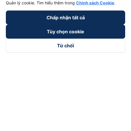
Quản lý cookie. Tìm hiểu thêm trong
Chính sách Cookie
.
Chấp nhận tất cả
Tùy chọn cookie
Từ chối
Theo dõi chúng tôi trên
Facebook
Tiktok
Youtube
Công ty TNHH Thương Mại Dịch Vụ Vexere
Địa chỉ đăng ký kinh doanh: 8C Chữ Đồng Tử, Phường Tân
Sơn Nhất, TP. Hồ Chí Minh, Việt Nam
Địa chỉ
:
Lầu 2, toà nhà H3 Circo Hoàng Diệu, 384 Hoàng Diệu,
Phường Khánh Hội, TP Hồ Chí Minh, Việt Nam
Tầng 3, toà nhà 101 Láng Hạ, 101 Láng Hạ, Phường Láng, TP.
Hà Nội, Việt Nam
Giấy chứng nhận ĐKKD số 0315133726 do Sở KH và ĐT TP.