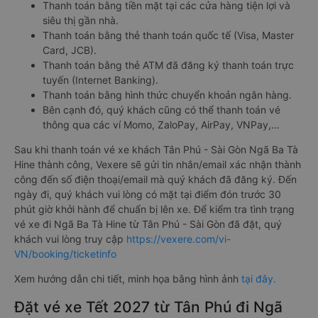
Thanh toán bằng tiền mặt tại các cửa hàng tiện lợi và
siêu thị gần nhà.
Thanh toán bằng thẻ thanh toán quốc tế (Visa, Master
Card, JCB).
Thanh toán bằng thẻ ATM đã đăng ký thanh toán trực
tuyến (Internet Banking).
Thanh toán bằng hình thức chuyển khoản ngân hàng.
Bên cạnh đó, quý khách cũng có thể thanh toán vé
thông qua các ví Momo, ZaloPay, AirPay, VNPay,…
Sau khi thanh toán vé xe khách Tân Phú - Sài Gòn Ngã Ba Tà
Hine thành công, Vexere sẽ gửi tin nhắn/email xác nhận thành
công đến số điện thoại/email mà quý khách đã đăng ký. Đến
ngày đi, quý khách vui lòng có mặt tại điểm đón trước 30
phút giờ khởi hành để chuẩn bị lên xe. Để kiểm tra tình trạng
vé xe đi Ngã Ba Tà Hine từ Tân Phú - Sài Gòn đã đặt, quý
khách vui lòng truy cập
https://vexere.com/vi-
VN/booking/ticketinfo
Xem hướng dẫn chi tiết, minh họa bằng hình ảnh
tại đây.
Đặt vé xe Tết 2027 từ Tân Phú đi Ngã