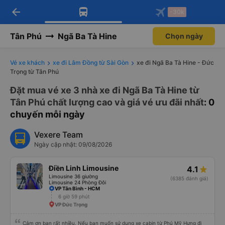
arrow_back
Tải app Vexere ngay!
Tải app Vexere
-30k
Mở app
Mở app
Nhận ưu đãi thành viên độc
-30k/ghế khi đặt vé máy bay qua
quyền
app
Tân Phú
Ngã Ba Tà Hine
Chọn ngày
Vé xe khách
xe đi Lâm Đồng từ Sài Gòn
xe đi Ngã Ba Tà Hine - Đức
Trọng từ Tân Phú
Đặt mua vé xe 3 nhà xe đi Ngã Ba Tà Hine từ
Tân Phú chất lượng cao và giá vé ưu đãi nhất
: 0
chuyến mỗi ngày
Vexere Team
Ngày cập nhật: 09/08/2026
Điền Linh Limousine
4.1
Limousine 36 giường
(6385 đánh giá)
Limousine 24 Phòng Đôi
VP Tân Bình - HCM
6 giờ 59 phút
VP Đức Trọng
Cảm ơn bạn rất nhiều. Nếu bạn muốn sử dụng xe cabin từ Phú Mỹ Hưng đi