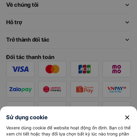
keyboard_arrow_down
Về chúng tôi
keyboard_arrow_down
Hỗ trợ
keyboard_arrow_down
Trở thành đối tác
Đối tác thanh toán
close
Sử dụng cookie
Vexere dùng cookie để website hoạt động ổn định. Bạn có thể
xem chi tiết hoặc thay đổi lựa chọn bất kỳ lúc nào trong phần