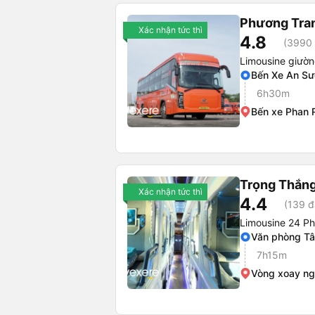
Phương Tra
Xác nhận tức thì
4.8
(3990 
Limousine giườ
Bến Xe An S
6h30m
Bến xe Phan 
Trọng Thắn
Xác nhận tức thì
4.4
(139 đ
Limousine 24 P
Văn phòng Tâ
7h15m
Vòng xoay ng