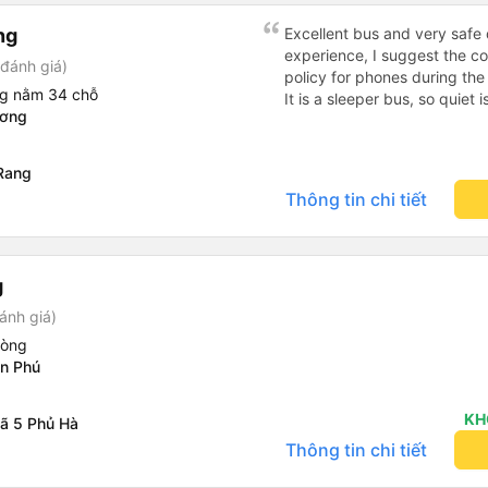
ng
Excellent bus and very safe 
experience, I suggest the 
đánh giá)
policy for phones during the
ng nằm 34 chỗ
It is a sleeper bus, so quiet 
ương
Wi-Fi password clearly insid
would definitely ride with them again! --------
lượng tốt và tài xế lái xe rấ
Rang
hơn, tôi góp ý nhà xe nên có
Thông tin chi tiết
lặng (tắt âm thanh điện tho
phiền hành khách khác ngủ.
mật khẩu Wi-Fi trong xe để
Tôi vẫn sẽ tiếp tục ủng hộ nh
g
ánh giá)
hòng
n Phú
KH
ã 5 Phủ Hà
Thông tin chi tiết