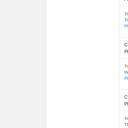
T
T
P
C
P
T
t
P
C
P
T
T