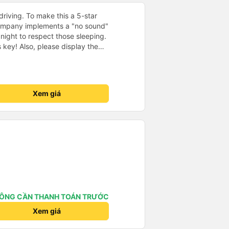
driving. To make this a 5-star
company implements a "no sound"
 night to respect those sleeping.
is key! Also, please display the
e the cabin for convenience. I
------ ​ Xe chất
t an toàn. Để dịch vụ hoàn hảo
 quy định rõ ràng về việc giữ im
Xem giá
ại) vào ban đêm để tránh làm
 Ngoài ra, nhà xe nên dán sẵn
 hành khách dễ dàng sử dụng.
à xe trong tương lai!
ÔNG CẦN THANH TOÁN TRƯỚC
Xem giá