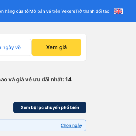
n hàng của tôi
Mở bán vé trên Vexere
Trở thành đối tác
Xem giá
 ngày về
ao và giá vé ưu đãi nhất
: 14
Xem bộ lọc chuyến phổ biến
Chọn ngày