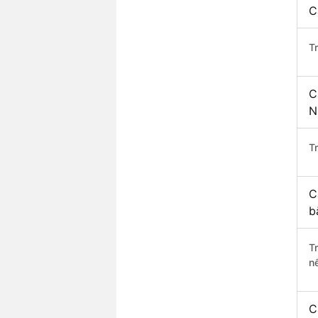
C
T
C
N
Tr
C
b
T
n
C