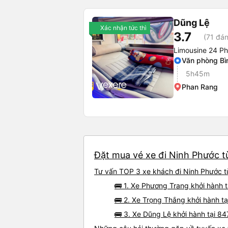
Dũng Lệ
Xác nhận tức thì
3.7
(71 đán
Limousine 24 P
Văn phòng Bì
5h45m
Phan Rang
Đặt mua vé xe đi Ninh Phước từ
Tư vấn TOP 3 xe khách đi Ninh Phước từ
🚌 1. Xe Phương Trang khởi hành 
🚌 2. Xe Trọng Thắng khởi hành 
🚌 3. Xe Dũng Lệ khởi hành tại 8