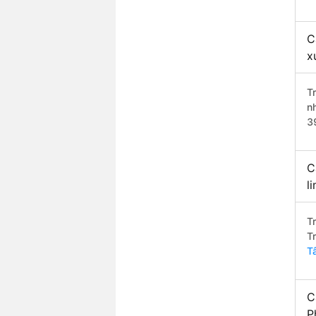
C
x
T
n
3
C
l
T
T
T
C
P