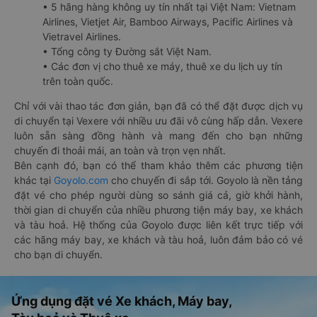
• 5 hãng hàng không uy tín nhất tại Việt Nam: Vietnam
Airlines, Vietjet Air, Bamboo Airways, Pacific Airlines và
Vietravel Airlines.
• Tổng công ty Đường sắt Việt Nam.
• Các đơn vị cho thuê xe máy, thuê xe du lịch uy tín
trên toàn quốc.
Chỉ với vài thao tác đơn giản, bạn đã có thể đặt được dịch vụ
di chuyển tại Vexere với nhiều ưu đãi vô cùng hấp dẫn. Vexere
luôn sẵn sàng đồng hành và mang đến cho bạn những
chuyến đi thoải mái, an toàn và trọn vẹn nhất.
Bên cạnh đó, bạn có thể tham khảo thêm các phương tiện
khác tại
Goyolo.com
cho chuyến đi sắp tới. Goyolo là nền tảng
đặt vé cho phép người dùng so sánh giá cả, giờ khởi hành,
thời gian di chuyển của nhiều phương tiện máy bay, xe khách
và tàu hoả. Hệ thống của Goyolo được liên kết trực tiếp với
các hãng máy bay, xe khách và tàu hoả, luôn đảm bảo có vé
cho bạn di chuyển.
Ứng dụng đặt vé Xe khách, Máy bay,