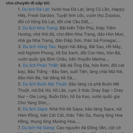
cho chuyến đi sắp tới:
1.
Du lịch Đà Lạt:
Vườn hoa Đà Lạt, làng Cù Lần, Happy
Hills, Fresh Garden, Tuyệt tình cốc, vườn thú Zoodoo,
đồi cỏ hồng Đà Lạt, đồi chè Cầu Đất,...
2.
Du lịch Nha Trang:
Bãi biển Trần Phú, tháp Trầm
Hương, nhà thờ đá, chợ đêm Nha Trang, đảo Hòn Mun,
nhà ga Nha Trang, đảo Điệp Sơn, thác bà Ponagar,...
3.
Du lịch Vũng Tàu:
Ngọn hải đăng, Bãi Sau, Hồ Mây,
mũi Nghinh Phong, hồ Đá Xanh, đồi Con Heo, hòn Bà,
vườn quốc gia Bình Châu, bến thuyền Marina,...
4.
Du lịch Phan Thiết:
Bãi đá Ông Địa, hòn Rơm, đồi cát
bay, Bàu Trắng - Bàu Sen, suối Tiên, làng chài Mũi Né,
đảo Hòn Bà, hải đăng Kê Gà,...
5.
Du lịch Buôn Ma Thuột:
Bảo tàng cà phê Buôn Mê
Thuột, núi Đá Voi, hồ Lắk, cụm 3 thác Dray Sap – Dray
Nur – Gia Long, Buôn Đôn, hồ Ea Kao, vườn quốc gia
Chư Yang Shin,...
6.
Du lịch Sapa:
Nhà thờ đá Sapa, bảo tàng Sapa, núi
Hàm Rồng, bản Cát Cát, thác Tiên Sa, thung lũng Hoa
Hồng, thung lũng Mường Hoa,...
7.
Du lịch Hà Giang:
Cao nguyên đá Đồng Văn, cột cờ