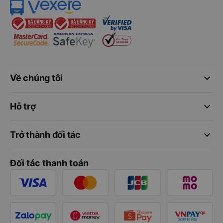
keyboard_arrow_down
Về chúng tôi
keyboard_arrow_down
Hỗ trợ
keyboard_arrow_down
Trở thành đối tác
Đối tác thanh toán