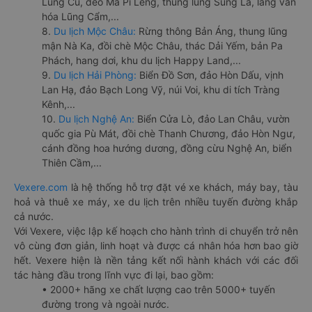
Lũng Cú, đèo Mã Pí Lèng, thung lũng Sủng Là, làng văn
hóa Lũng Cẩm,...
8.
Du lịch Mộc Châu:
Rừng thông Bản Áng, thung lũng
mận Nà Ka, đồi chè Mộc Châu, thác Dải Yếm, bản Pa
Phách, hang dơi, khu du lịch Happy Land,...
9.
Du lịch Hải Phòng:
Biển Đồ Sơn, đảo Hòn Dấu, vịnh
Lan Hạ, đảo Bạch Long Vỹ, núi Voi, khu di tích Tràng
Kênh,...
10.
Du lịch Nghệ An:
Biển Cửa Lò, đảo Lan Châu, vườn
quốc gia Pù Mát, đồi chè Thanh Chương, đảo Hòn Ngư,
cánh đồng hoa hướng dương, đồng cừu Nghệ An, biển
Thiên Cầm,...
Vexere.com
là hệ thống hỗ trợ đặt vé xe khách, máy bay, tàu
hoả và thuê xe máy, xe du lịch trên nhiều tuyến đường khắp
cả nước.
Với Vexere, việc lập kế hoạch cho hành trình di chuyển trở nên
vô cùng đơn giản, linh hoạt và được cá nhân hóa hơn bao giờ
hết. Vexere hiện là nền tảng kết nối hành khách với các đối
tác hàng đầu trong lĩnh vực đi lại, bao gồm:
• 2000+ hãng xe chất lượng cao trên 5000+ tuyến
đường trong và ngoài nước.