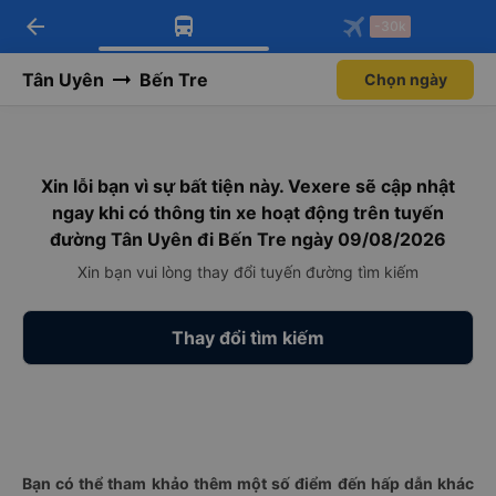
arrow_back
Tải app Vexere ngay!
Tải app Vexere
-30k
Mở app
Mở app
Nhận ưu đãi thành viên độc
-30k/ghế khi đặt vé máy bay qua
quyền
app
Tân Uyên
Bến Tre
Chọn ngày
Xin lỗi bạn vì sự bất tiện này. Vexere sẽ cập nhật
ngay khi có thông tin xe hoạt động trên tuyến
đường Tân Uyên đi Bến Tre ngày 09/08/2026
Xin bạn vui lòng thay đổi tuyến đường tìm kiếm
Thay đổi tìm kiếm
Bạn có thể tham khảo thêm một số điểm đến hấp dẫn khác