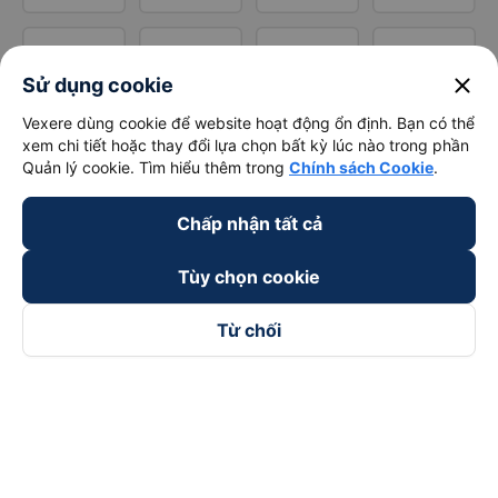
close
Sử dụng cookie
Vexere dùng cookie để website hoạt động ổn định. Bạn có thể
xem chi tiết hoặc thay đổi lựa chọn bất kỳ lúc nào trong phần
Quản lý cookie. Tìm hiểu thêm trong
Chính sách Cookie
.
Chấp nhận tất cả
Tùy chọn cookie
Từ chối
Theo dõi chúng tôi trên
Facebook
Tiktok
Youtube
Công ty TNHH Thương Mại Dịch Vụ Vexere