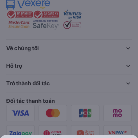
keyboard_arrow_down
Về chúng tôi
keyboard_arrow_down
Hỗ trợ
keyboard_arrow_down
Trở thành đối tác
Đối tác thanh toán