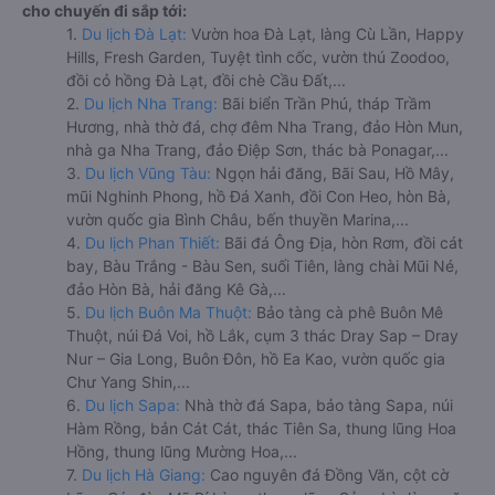
cho chuyến đi sắp tới:
1.
Du lịch Đà Lạt:
Vườn hoa Đà Lạt, làng Cù Lần, Happy
Hills, Fresh Garden, Tuyệt tình cốc, vườn thú Zoodoo,
đồi cỏ hồng Đà Lạt, đồi chè Cầu Đất,...
2.
Du lịch Nha Trang:
Bãi biển Trần Phú, tháp Trầm
Hương, nhà thờ đá, chợ đêm Nha Trang, đảo Hòn Mun,
nhà ga Nha Trang, đảo Điệp Sơn, thác bà Ponagar,...
3.
Du lịch Vũng Tàu:
Ngọn hải đăng, Bãi Sau, Hồ Mây,
mũi Nghinh Phong, hồ Đá Xanh, đồi Con Heo, hòn Bà,
vườn quốc gia Bình Châu, bến thuyền Marina,...
4.
Du lịch Phan Thiết:
Bãi đá Ông Địa, hòn Rơm, đồi cát
bay, Bàu Trắng - Bàu Sen, suối Tiên, làng chài Mũi Né,
đảo Hòn Bà, hải đăng Kê Gà,...
5.
Du lịch Buôn Ma Thuột:
Bảo tàng cà phê Buôn Mê
Thuột, núi Đá Voi, hồ Lắk, cụm 3 thác Dray Sap – Dray
Nur – Gia Long, Buôn Đôn, hồ Ea Kao, vườn quốc gia
Chư Yang Shin,...
6.
Du lịch Sapa:
Nhà thờ đá Sapa, bảo tàng Sapa, núi
Hàm Rồng, bản Cát Cát, thác Tiên Sa, thung lũng Hoa
Hồng, thung lũng Mường Hoa,...
7.
Du lịch Hà Giang:
Cao nguyên đá Đồng Văn, cột cờ