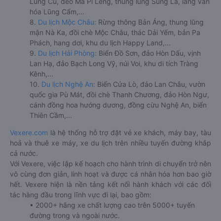
Lũng Cú, đèo Mã Pí Lèng, thung lũng Sủng Là, làng văn
hóa Lũng Cẩm,...
8.
Du lịch Mộc Châu:
Rừng thông Bản Áng, thung lũng
mận Nà Ka, đồi chè Mộc Châu, thác Dải Yếm, bản Pa
Phách, hang dơi, khu du lịch Happy Land,...
9.
Du lịch Hải Phòng:
Biển Đồ Sơn, đảo Hòn Dấu, vịnh
Lan Hạ, đảo Bạch Long Vỹ, núi Voi, khu di tích Tràng
Kênh,...
10.
Du lịch Nghệ An:
Biển Cửa Lò, đảo Lan Châu, vườn
quốc gia Pù Mát, đồi chè Thanh Chương, đảo Hòn Ngư,
cánh đồng hoa hướng dương, đồng cừu Nghệ An, biển
Thiên Cầm,...
Vexere.com
là hệ thống hỗ trợ đặt vé xe khách, máy bay, tàu
hoả và thuê xe máy, xe du lịch trên nhiều tuyến đường khắp
cả nước.
Với Vexere, việc lập kế hoạch cho hành trình di chuyển trở nên
vô cùng đơn giản, linh hoạt và được cá nhân hóa hơn bao giờ
hết. Vexere hiện là nền tảng kết nối hành khách với các đối
tác hàng đầu trong lĩnh vực đi lại, bao gồm:
• 2000+ hãng xe chất lượng cao trên 5000+ tuyến
đường trong và ngoài nước.