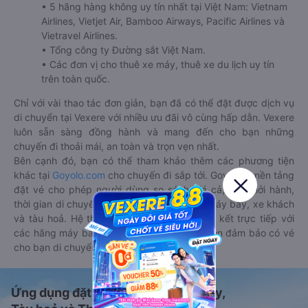
• 5 hãng hàng không uy tín nhất tại Việt Nam: Vietnam
Airlines, Vietjet Air, Bamboo Airways, Pacific Airlines và
Vietravel Airlines.
• Tổng công ty Đường sắt Việt Nam.
• Các đơn vị cho thuê xe máy, thuê xe du lịch uy tín
trên toàn quốc.
Chỉ với vài thao tác đơn giản, bạn đã có thể đặt được dịch vụ
di chuyển tại Vexere với nhiều ưu đãi vô cùng hấp dẫn. Vexere
luôn sẵn sàng đồng hành và mang đến cho bạn những
chuyến đi thoải mái, an toàn và trọn vẹn nhất.
Bên cạnh đó, bạn có thể tham khảo thêm các phương tiện
khác tại
Goyolo.com
cho chuyến đi sắp tới. Goyolo là nền tảng
đặt vé cho phép người dùng so sánh giá cả, giờ khởi hành,
thời gian di chuyển của nhiều phương tiện máy bay, xe khách
và tàu hoả. Hệ thống của Goyolo được liên kết trực tiếp với
các hãng máy bay, xe khách và tàu hoả, luôn đảm bảo có vé
cho bạn di chuyển.
Ứng dụng đặt vé Xe khách, Máy bay,