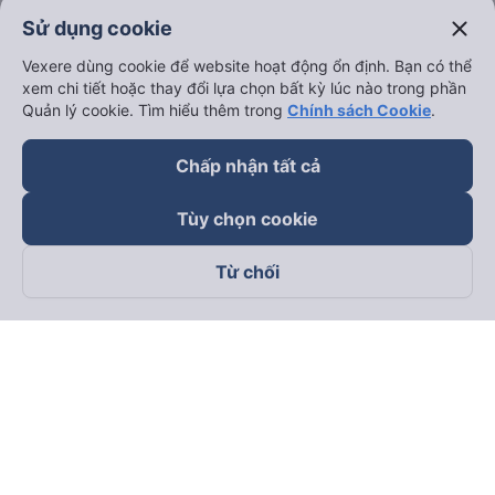
close
Sử dụng cookie
Vexere dùng cookie để website hoạt động ổn định. Bạn có thể
xem chi tiết hoặc thay đổi lựa chọn bất kỳ lúc nào trong phần
Quản lý cookie. Tìm hiểu thêm trong
Chính sách Cookie
.
Chấp nhận tất cả
Tùy chọn cookie
Từ chối
Theo dõi chúng tôi trên
Facebook
Tiktok
Youtube
Công ty TNHH Thương Mại Dịch Vụ Vexere