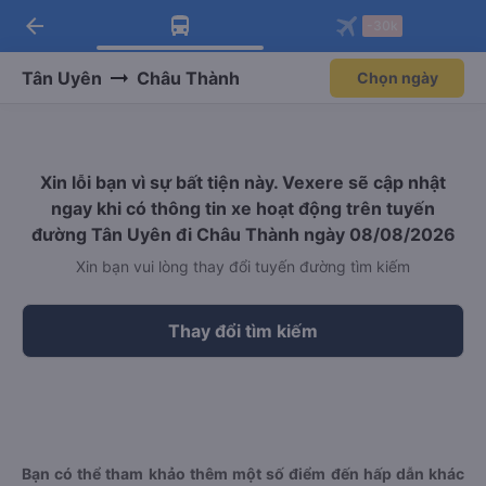
arrow_back
Tải app Vexere ngay!
Tải app Vexere
-30k
Mở app
Mở app
Nhận ưu đãi thành viên độc
-30k/ghế khi đặt vé máy bay qua
quyền
app
Tân Uyên
Châu Thành
Chọn ngày
Xin lỗi bạn vì sự bất tiện này. Vexere sẽ cập nhật
ngay khi có thông tin xe hoạt động trên tuyến
đường Tân Uyên đi Châu Thành ngày 08/08/2026
Xin bạn vui lòng thay đổi tuyến đường tìm kiếm
Thay đổi tìm kiếm
Bạn có thể tham khảo thêm một số điểm đến hấp dẫn khác