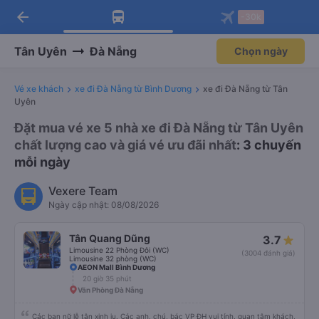
arrow_back
Tải app Vexere ngay!
Tải app Vexere
-30k
Mở app
Mở app
Nhận ưu đãi thành viên độc
-30k/ghế khi đặt vé máy bay qua
quyền
app
Tân Uyên
Đà Nẵng
Chọn ngày
Vé xe khách
xe đi Đà Nẵng từ Bình Dương
xe đi Đà Nẵng từ Tân
Uyên
Đặt mua vé xe 5 nhà xe đi Đà Nẵng từ Tân Uyên
chất lượng cao và giá vé ưu đãi nhất
: 3 chuyến
mỗi ngày
Vexere Team
Ngày cập nhật: 08/08/2026
Tân Quang Dũng
3.7
Limousine 22 Phòng Đôi (WC)
(3004 đánh giá)
Limousine 32 phòng (WC)
AEON Mall Bình Dương
20 giờ 35 phút
Văn Phòng Đà Nẵng
Các bạn nữ lễ tân xinh iu. Các anh, chú, bác VP ĐH vui tính, quan tâm khách,