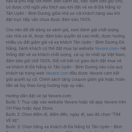
nào là phù hợp với mình. Bên cạnh đó, việc đảm bảo giữ chỗ,
có được chỗ ngồi yêu thích sau khi đặt vé xe đi Đà Nẵng từ
Tân Uyên - Bình Dương giữa nhà xe với khách hàng sau khi
đặt trực tiếp vẫn chưa được đảm bảo 100%.
Cho nên để dễ dàng so sánh giá, xem đánh giá chất lượng
các nhà xe đi, được đảm bảo quyền lợi cao nhất, được hưởng
nhiều ưu đãi giảm giá vé xe khách Tân Uyên - Bình Dương Đà
Nẵng, hành khách có thể đặt mua tại website
Vexere.com
- Hệ
thống đặt vé xe khách chất lượng, và uy tín nhất tại Việt Nam,
đảm bảo giữ chỗ 100%. Đối với bất cứ giao dịch đặt mua vé
xe khách đi Đà Nẵng từ Tân Uyên - Bình Dương nào của quý
khách tại trang web
Vexere.com
đều được Vexere cam kết
giải quyết sự cố. Chính sách tặng coupon giảm giá hoặc hoàn
tiền sẽ tùy theo từng trường hợp sự việc.
Hướng dẫn đặt vé tại Vexere.com:
Bước 1: Truy cập vào website Vexere hoặc tải app Vexere trên
CH Play hoặc App Store.
Bước 2: Chọn điểm đi, điểm đến, ngày đi, sau đó chọn “TÌM
VÉ XE”.
Bước 3: Chọn hãng xe khách đi Đà Nẵng từ Tân Uyên - Bình