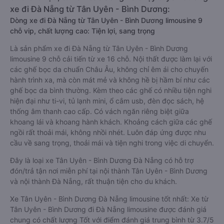
xe đi Đà Nẵng từ Tân Uyên - Bình Dương:
Dòng xe đi Đà Nẵng từ Tân Uyên - Bình Dương limousine 9
chỗ vip, chất lượng cao: Tiện lợi, sang trọng
Là sản phẩm xe đi Đà Nẵng từ Tân Uyên - Bình Dương
limousine 9 chỗ cải tiến từ xe 16 chỗ. Nội thất được làm lại với
các ghế bọc da chuẩn Châu Âu, không chỉ êm ái cho chuyến
hành trình xa, mà còn mát mẻ và không hề bị hầm bí như các
ghế bọc da bình thường. Kèm theo các ghế có nhiều tiện nghi
hiện đại như ti-vi, tủ lạnh mini, ổ cắm usb, đèn đọc sách, hệ
thống âm thanh cao cấp. Có vách ngăn riêng biệt giữa
khoang lái và khoang hành khách. Khoảng cách giữa các ghế
ngồi rất thoải mái, không nhồi nhét. Luôn đáp ứng được nhu
cầu về sang trọng, thoải mái và tiện nghi trong việc di chuyển.
Đây là loại xe Tân Uyên - Bình Dương Đà Nẵng có hỗ trợ
đón/trả tận nơi miễn phí tại nội thành Tân Uyên - Bình Dương
và nội thành Đà Nẵng, rất thuận tiện cho du khách.
Xe Tân Uyên - Bình Dương Đà Nẵng limousine tốt nhất: Xe từ
Tân Uyên - Bình Dương đi Đà Nẵng limousine được đánh giá
chung có chất lượng Tốt với điểm đánh giá trung bình từ 3.7/5