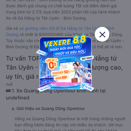
được đánh giá chung có chất lượng Tốt với điểm đánh giá
trung bình từ 3.7/5 dựa trên 3002 phản hồi của hành khách
Xe về Đà Nẵng từ Tân Uyên - Bình Dương.
Giá vé
xe giường nằm đôi đi Đà Nẵng từ Tân Uyên - Bình
Dương
rẻ nhất là 600000VND của hãng xe Tân Quang Dũng.
Tùy thuộc vào chương trình khuyến mãi, giá vé Xe Tân Uyên -
Bình Dương đi Đà Nẵng giường nằm đôi này có thể sẽ rẻ hơn.
Tư vấn TOP 2 xe khách đi Đà Nẵng từ
Tân Uyên - Bình Dương chất lượng cao,
uy tín, giá rẻ nhất 08/2026
null
🚌 1. Xe Quang Dũng Opentour khởi hành tại
undefined
a. Giới thiệu xe Quang Dũng Opentour
Hãng xe Quang Dũng Opentour là một trong những người
bạn đồng hành đáng tin cậy với nhiều du khách. Với mục
tiêu đem lại sự thoải mái và tiện nghi tối đa cho khách