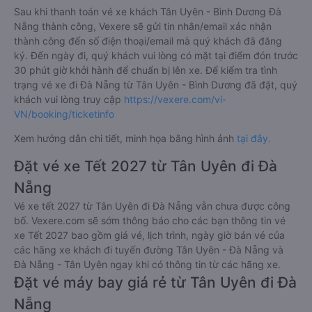
Sau khi thanh toán vé xe khách Tân Uyên - Bình Dương Đà
Nẵng thành công, Vexere sẽ gửi tin nhắn/email xác nhận
thành công đến số điện thoại/email mà quý khách đã đăng
ký. Đến ngày đi, quý khách vui lòng có mặt tại điểm đón trước
30 phút giờ khởi hành để chuẩn bị lên xe. Để kiểm tra tình
trạng vé xe đi Đà Nẵng từ Tân Uyên - Bình Dương đã đặt, quý
khách vui lòng truy cập
https://vexere.com/vi-
VN/booking/ticketinfo
Xem hướng dẫn chi tiết, minh họa bằng hình ảnh
tại đây.
Đặt vé xe Tết 2027 từ Tân Uyên đi Đà
Nẵng
Vé xe tết 2027 từ Tân Uyên đi Đà Nẵng vẫn chưa được công
bố. Vexere.com sẽ sớm thông báo cho các bạn thông tin vé
xe Tết 2027 bao gồm giá vé, lịch trình, ngày giờ bán vé của
các hãng xe khách đi tuyến đường Tân Uyên - Đà Nẵng và
Đà Nẵng - Tân Uyên ngay khi có thông tin từ các hãng xe.
Đặt vé máy bay giá rẻ từ Tân Uyên đi Đà
Nẵng