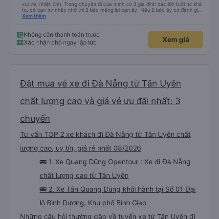
vui vẻ, nhiệt tình. Trong chuyến đi của mình có 2 gia đình bác lớn tuổi nc khá
to, có bạn nv nhắc nhở thì 2 bác mắng lại bạn ấy. Nếu 2 bác ấy có đánh giá
xấu thì mình ngược lại nha. Bạn ấy nhắc nhở rất đúng. 2 bác nói rất to. To
Xem thêm
đến lỗi mình ngủ còn mơ được câu chuyện các bác nói với nhau xuất hiện
trong giấc mơ của mình luôn. Nên nếu bạn ấy bị phản ánh thì đừng trừ lương
bạn ấy nha. Nếu bạn ấy bị trừ thì bảo bạn ấy liên hệ sđt của mình, mình hỗ
Không cần thanh toán trước
Xem giá
trợ ạ. Số mình đuôi 666, chuyến ĐH-NT ngày 16/1. À các bạn nữ lễ tân xinh
Xác nhận chỗ ngay lập tức
iu còn đổi cho mình phòng đơn sang đôi xong còn note là (một mình) yêu
luôn. Nhưng phòng đôi mà nằm một thì mỗi lần xe rẽ 1 cái là ✈️ Ít đi xe khách
nhưng đủ để đánh giá 10/10.
Đặt mua vé xe đi Đà Nẵng từ Tân Uyên
chất lượng cao và giá vé ưu đãi nhất: 3
chuyến
Tư vấn TOP 2 xe khách đi Đà Nẵng từ Tân Uyên chất
lượng cao, uy tín, giá rẻ nhất 08/2026
🚌 1. Xe Quang Dũng Opentour : Xe đi Đà Nẵng
chất lượng cao từ Tân Uyên
🚌 2. Xe Tân Quang Dũng khởi hành tại Số 01 Đại
lộ Bình Dương, Khu phố Bình Giao
Những câu hỏi thường gặp về tuyến xe từ Tân Uyên đi