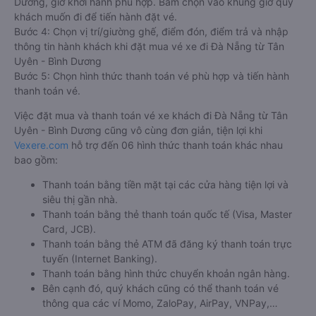
Dương, giờ khởi hành phù hợp. Bấm chọn vào khung giờ quý
khách muốn đi để tiến hành đặt vé.
Bước 4: Chọn vị trí/giường ghế, điểm đón, điểm trả và nhập
thông tin hành khách khi đặt mua vé xe đi Đà Nẵng từ Tân
Uyên - Bình Dương
Bước 5: Chọn hình thức thanh toán vé phù hợp và tiến hành
thanh toán vé.
Việc đặt mua và thanh toán vé xe khách đi Đà Nẵng từ Tân
Uyên - Bình Dương cũng vô cùng đơn giản, tiện lợi khi
Vexere.com
hỗ trợ đến 06 hình thức thanh toán khác nhau
bao gồm:
Thanh toán bằng tiền mặt tại các cửa hàng tiện lợi và
siêu thị gần nhà.
Thanh toán bằng thẻ thanh toán quốc tế (Visa, Master
Card, JCB).
Thanh toán bằng thẻ ATM đã đăng ký thanh toán trực
tuyến (Internet Banking).
Thanh toán bằng hình thức chuyển khoản ngân hàng.
Bên cạnh đó, quý khách cũng có thể thanh toán vé
thông qua các ví Momo, ZaloPay, AirPay, VNPay,…