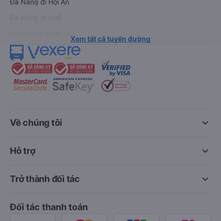
Đà Nẵng đi Hội An
Đà Nẵng đi Huế
Hải Phòng đi Hà Nội
Xem tất cả tuyến đường
keyboard_arrow_down
Về chúng tôi
keyboard_arrow_down
Hỗ trợ
keyboard_arrow_down
Trở thành đối tác
Đối tác thanh toán