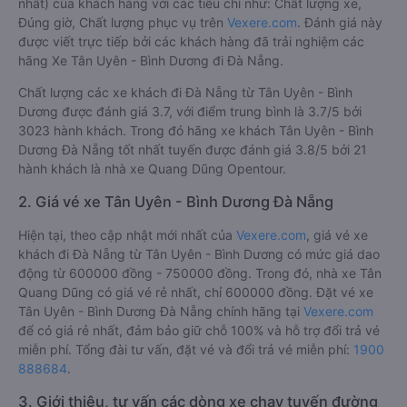
nhất) của khách hàng với các tiêu chí như: Chất lượng xe,
Đúng giờ, Chất lượng phục vụ trên
Vexere.com
. Đánh giá này
được viết trực tiếp bởi các khách hàng đã trải nghiệm các
hãng Xe Tân Uyên - Bình Dương đi Đà Nẵng.
Chất lượng các xe khách đi Đà Nẵng từ Tân Uyên - Bình
Dương được đánh giá 3.7, với điểm trung bình là 3.7/5 bởi
3023 hành khách. Trong đó hãng xe khách Tân Uyên - Bình
Dương Đà Nẵng tốt nhất tuyến được đánh giá 3.8/5 bởi 21
hành khách là nhà xe Quang Dũng Opentour.
2. Giá vé xe Tân Uyên - Bình Dương Đà Nẵng
Hiện tại, theo cập nhật mới nhất của
Vexere.com
, giá vé xe
khách đi Đà Nẵng từ Tân Uyên - Bình Dương có mức giá dao
động từ 600000 đồng - 750000 đồng. Trong đó, nhà xe Tân
Quang Dũng có giá vé rẻ nhất, chỉ 600000 đồng. Đặt vé xe
Tân Uyên - Bình Dương Đà Nẵng chính hãng tại
Vexere.com
để có giá rẻ nhất, đảm bảo giữ chỗ 100% và hỗ trợ đổi trả vé
miễn phí. Tổng đài tư vấn, đặt vé và đổi trả vé miễn phí:
1900
888684
.
3. Giới thiệu, tư vấn các dòng xe chạy tuyến đường