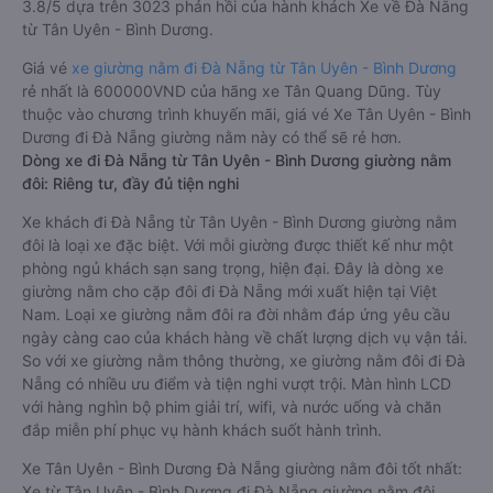
3.8/5 dựa trên 3023 phản hồi của hành khách Xe về Đà Nẵng
từ Tân Uyên - Bình Dương.
Giá vé
xe giường nằm đi Đà Nẵng từ Tân Uyên - Bình Dương
rẻ nhất là 600000VND của hãng xe Tân Quang Dũng. Tùy
thuộc vào chương trình khuyến mãi, giá vé Xe Tân Uyên - Bình
Dương đi Đà Nẵng giường nằm này có thể sẽ rẻ hơn.
Dòng xe đi Đà Nẵng từ Tân Uyên - Bình Dương giường nằm
đôi: Riêng tư, đầy đủ tiện nghi
Xe khách đi Đà Nẵng từ Tân Uyên - Bình Dương giường nằm
đôi là loại xe đặc biệt. Với mỗi giường được thiết kế như một
phòng ngủ khách sạn sang trọng, hiện đại. Đây là dòng xe
giường nằm cho cặp đôi đi Đà Nẵng mới xuất hiện tại Việt
Nam. Loại xe giường nằm đôi ra đời nhằm đáp ứng yêu cầu
ngày càng cao của khách hàng về chất lượng dịch vụ vận tải.
So với xe giường nằm thông thường, xe giường nằm đôi đi Đà
Nẵng có nhiều ưu điểm và tiện nghi vượt trội. Màn hình LCD
với hàng nghìn bộ phim giải trí, wifi, và nước uống và chăn
đắp miễn phí phục vụ hành khách suốt hành trình.
Xe Tân Uyên - Bình Dương Đà Nẵng giường nằm đôi tốt nhất:
Xe từ Tân Uyên - Bình Dương đi Đà Nẵng giường nằm đôi