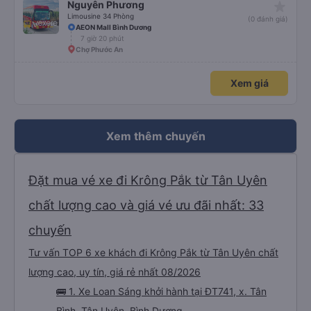
star_rate
Nguyên Phương
Limousine 34 Phòng
(0 đánh giá)
AEON Mall Bình Dương
7 giờ 20 phút
Chợ Phước An
Xem giá
Xem thêm chuyến
Đặt mua vé xe đi Krông Pắk từ Tân Uyên
chất lượng cao và giá vé ưu đãi nhất: 33
chuyến
Tư vấn TOP 6 xe khách đi Krông Pắk từ Tân Uyên chất
lượng cao, uy tín, giá rẻ nhất 08/2026
🚌 1. Xe Loan Sáng khởi hành tại ĐT741, x. Tân
Bình, Tân Uyên, Bình Dương