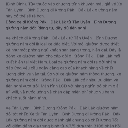
(Bình Định). Tùy thuộc vào chương trình khuyến mãi, giá vé Xe
Tân Uyên - Bình Dương đi Krông Pắk - Đắk Lắk giường nằm
này có thể sẽ rẻ hơn.
Dòng xe đi Krông Pắk - Đắk Lắk từ Tân Uyên - Bình Dương
giường nằm đôi: Riêng tư, đầy đủ tiện nghi
Xe khách đi Krông Pắk - Đắk Lắk từ Tân Uyên - Bình Dương
giường nằm đôi là loại xe đặc biệt. Với mỗi giường được thiết
kế như một phòng ngủ khách sạn sang trọng, hiện đại. Đây là
dòng xe giường nằm cho cặp đôi đi Krông Pắk - Đắk Lắk mới
xuất hiện tại Việt Nam. Loại xe giường nằm đôi ra đời nhằm
đáp ứng yêu cầu ngày càng cao của khách hàng về chất
lượng dịch vụ vận tải. So với xe giường nằm thông thường, xe
giường nằm đôi đi Krông Pắk - Đắk Lắk có nhiều ưu điểm và
tiện nghi vượt trội. Màn hình LCD với hàng nghìn bộ phim giải
trí, wifi, và nước uống và chăn đắp miễn phí phục vụ hành
khách suốt hành trình.
Xe Tân Uyên - Bình Dương Krông Pắk - Đắk Lắk giường nằm
đôi tốt nhất: Xe từ Tân Uyên - Bình Dương đi Krông Pắk - Đắk
Lắk giường nằm đôi được đánh giá chung có chất lượng Tốt
với điểm đánh giá trung bình từ 4.7/5 dựa trên 3108 phản hồi