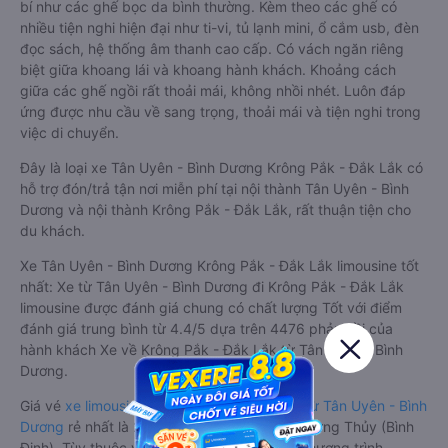
bí như các ghế bọc da bình thường. Kèm theo các ghế có
nhiều tiện nghi hiện đại như ti-vi, tủ lạnh mini, ổ cắm usb, đèn
đọc sách, hệ thống âm thanh cao cấp. Có vách ngăn riêng
biệt giữa khoang lái và khoang hành khách. Khoảng cách
giữa các ghế ngồi rất thoải mái, không nhồi nhét. Luôn đáp
ứng được nhu cầu về sang trọng, thoải mái và tiện nghi trong
việc di chuyển.
Đây là loại xe Tân Uyên - Bình Dương Krông Pắk - Đắk Lắk có
hỗ trợ đón/trả tận nơi miễn phí tại nội thành Tân Uyên - Bình
Dương và nội thành Krông Pắk - Đắk Lắk, rất thuận tiện cho
du khách.
Xe Tân Uyên - Bình Dương Krông Pắk - Đắk Lắk limousine tốt
nhất: Xe từ Tân Uyên - Bình Dương đi Krông Pắk - Đắk Lắk
limousine được đánh giá chung có chất lượng Tốt với điểm
đánh giá trung bình từ 4.4/5 dựa trên 4476 phản hồi của
hành khách Xe về Krông Pắk - Đắk Lắk từ Tân Uyên - Bình
Dương.
Giá vé
xe limousine đi Krông Pắk - Đắk Lắk từ Tân Uyên - Bình
Dương
rẻ nhất là 270000VND của hãng xe Hưng Thủy (Bình
Định). Tùy thuộc vào vị trí ngồi của bạn và chương trình