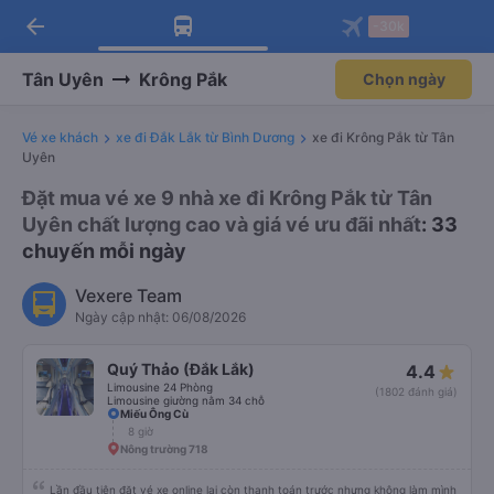
arrow_back
Tải app Vexere ngay!
Tải app Vexere
-30k
Mở app
Mở app
Nhận ưu đãi thành viên độc
-30k/ghế khi đặt vé máy bay qua
quyền
app
Tân Uyên
Krông Pắk
Chọn ngày
Vé xe khách
xe đi Đắk Lắk từ Bình Dương
xe đi Krông Pắk từ Tân
Uyên
Đặt mua vé xe 9 nhà xe đi Krông Pắk từ Tân
Uyên chất lượng cao và giá vé ưu đãi nhất
: 33
chuyến mỗi ngày
Vexere Team
Ngày cập nhật: 06/08/2026
Quý Thảo (Đắk Lắk)
4.4
Limousine 24 Phòng
(1802 đánh giá)
Limousine giường nằm 34 chỗ
Miếu Ông Cù
8 giờ
Nông trường 718
Lần đầu tiên đặt vé xe online lại còn thanh toán trước nhưng không làm mình