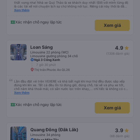
thất vọng nha! Nhà xe Quý Thảo là xe khách duy nhất (Đối với mình từng đi)
là các tài xế nói chuyện lịch sự chứ không nói tục. Riêng cái này thôi là đã
đánh giá 5 sao rồi. Chú tài xế còn uống pepsi rất dễ thương chứ không có
Xem thêm
hút thuốc phè phè như các xe khác. Đón trả đúng điểm. Được nằm đúng
giường đã đặt. Nói chung 10 điểm.
Xác nhận chỗ ngay lập tức
Xem giá
Loan Sáng
4.9
Limousine 22 phòng (WC)
(1306 đánh giá)
Limousine giường phòng 34 chỗ
Ngã 3 Cổng Xanh
7 giờ 30 phút
Thị trấn Phước An QL26
Lần đầu đặt vé trên VEXERE và khá bất ngờ khi mọi thứ đều được sắp xếp
đúng khi lên xe. Tất cả đều ổn từ đúng giờ, đúng chỗ, tài xế và phụ xe tốt,
chỗ nằm khá thoải mái, có sẵn nước lọc trên khay,... chỉ tiếc là không có chỗ
để sạc pin thôi. Nhưng vậy cũng quá ổn rồi!
Xem thêm
Xác nhận chỗ ngay lập tức
Xem giá
Quang Đông (Đắk Lắk)
3.9
Limousine 34 phòng
(68 đánh giá)
Bến xe Miền Tây