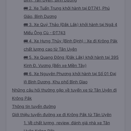
🚌 2. Xe Tuấn Trung khởi hành tại ĐT741, Phú
Giáo, Bình Dương
🚌 3. Xe Quý Thảo (Đắk Lắk) khởi hành tại Ngã 4
Miếu Ông Cù - ĐT743
🚌 4. Xe Hưng Thủy (Bình Định) : Xe đi Krông Pắk
chất lượng cao từ Tân Uyên
🚌 5. Xe Quang Đông (Đắk Lắk) khởi hành tại 395
Kinh Đ. Vương (Bến xe Miền Tây)
🚌 6. Xe Nguyên Phương khởi hành tại Số 01 Đại
lộ Bình Dương, Khu phố Bình Giao
Những câu hỏi thường gặp về tuyến xe từ Tân Uyên đi
Krông Pắk
Thông tin tuyến đường
Giới thiệu tuyến đường xe đi Krông Pắk từ Tân Uyên
1. Về chất lượng, review, đánh giá nhà xe Tân
Uyên Krông Pắk