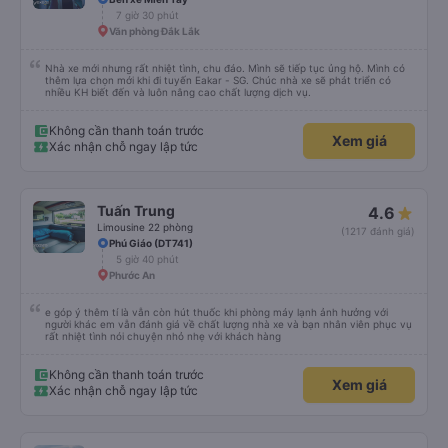
7 giờ 30 phút
Văn phòng Đắk Lắk
Nhà xe mới nhưng rất nhiệt tình, chu đáo. Mình sẽ tiếp tục ủng hộ. Mình có
thêm lựa chọn mới khi đi tuyến Eakar - SG. Chúc nhà xe sẽ phát triển có
nhiều KH biết đến và luôn nâng cao chất lượng dịch vụ.
Không cần thanh toán trước
Xem giá
Xác nhận chỗ ngay lập tức
Tuấn Trung
4.6
Limousine 22 phòng
(1217 đánh giá)
Phú Giáo (DT741)
5 giờ 40 phút
Phước An
e góp ý thêm tí là vẫn còn hút thuốc khi phòng máy lạnh ảnh hưởng với
người khác em vẫn đánh giá về chất lượng nhà xe và bạn nhân viên phục vụ
rất nhiệt tình nói chuyện nhỏ nhẹ với khách hàng
Không cần thanh toán trước
Xem giá
Xác nhận chỗ ngay lập tức