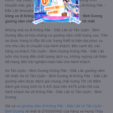
khuyến mãi, giá vé Xe Tân Uyên - Bình Dương đi Krông Pắk -
Đắk Lắk limousine này có thể sẽ rẻ hơn
Dòng xe đi Krông Pắk - Đắk Lắk từ Tân Uyên - Bình Dương
giường nằm chất lượng cao: Thoải mái, giá cả tốt nhất
Những nhà xe đi Krông Pắk - Đắk Lắk từ Tân Uyên - Bình
Dương đều sở hữu những xe giường nằm chất lượng cao. Trên
xe được trang bị đầy đủ các trang thiết bị hiện đại phục vụ
cho nhu cầu di chuyển của hành khách. Bên cạnh đó, các
hãng xe khách Tân Uyên - Bình Dương Krông Pắk - Đắk Lắk
luôn chú trọng đến chất lượng dịch vụ, không ngừng cải thiện
để mang đến trải nghiệm hoàn hảo cho hành khách.
Xe Tân Uyên - Bình Dương Krông Pắk - Đắk Lắk giường nằm
tốt nhất: Xe từ Tân Uyên - Bình Dương đi Krông Pắk - Đắk Lắk
giường nằm được đánh giá chung chất lượng Tốt với điểm
đánh giá trung bình từ 4.4/5 dựa trên 4476 phản hồi của
hành khách Xe về Krông Pắk - Đắk Lắk từ Tân Uyên - Bình
Dương.
Giá vé
xe giường nằm đi Krông Pắk - Đắk Lắk từ Tân Uyên -
Bình Dương
rẻ nhất là 270000VND của hãng xe Hưng Thủy