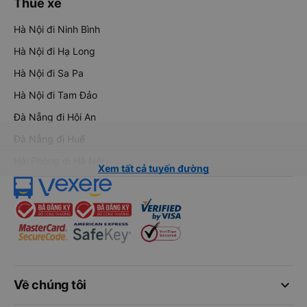
Thuê xe
Hà Nội đi Ninh Bình
Hà Nội đi Hạ Long
Hà Nội đi Sa Pa
Hà Nội đi Tam Đảo
Đà Nẵng đi Hội An
Đà Nẵng đi Huế
Hải Phòng đi Hà Nội
Xem tất cả tuyến đường
keyboard_arrow_down
Về chúng tôi