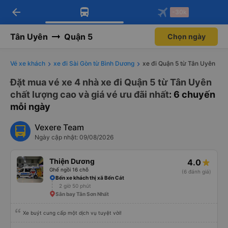
arrow_back
Tải app Vexere ngay!
Tải app Vexere
-30k
Mở app
Mở app
Nhận ưu đãi thành viên độc
-30k/ghế khi đặt vé máy bay qua
quyền
app
Tân Uyên
Quận 5
Chọn ngày
Vé xe khách
xe đi Sài Gòn từ Bình Dương
xe đi Quận 5 từ Tân Uyên
Đặt mua vé xe 4 nhà xe đi Quận 5 từ Tân Uyên
chất lượng cao và giá vé ưu đãi nhất
: 6 chuyến
mỗi ngày
Vexere Team
Ngày cập nhật: 09/08/2026
Thiện Dương
4.0
Ghế ngồi 16 chỗ
(6 đánh giá)
Bến xe khách thị xã Bến Cát
2 giờ 50 phút
Sân bay Tân Sơn Nhất
Xe buýt cung cấp một dịch vụ tuyệt vời!