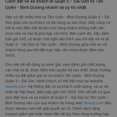
Cách đặt vé xe khách đi Quận 5 - Sài Gòn từ Tân
Uyên - Bình Dương nhanh và uy tín nhất
Việc có rất nhiều nhà xe Tân Uyên - Bình Dương Quận 5 - Sài
Gòn giúp cho du khách có đa dạng sự lựa chọn. Đây cũng có
thể là một điều bất lợi làm cho hàng khách không biết nên
chọn nhà xe nào là phù hợp với mình. Bên cạnh đó, việc đảm
bảo giữ chỗ, có được chỗ ngồi yêu thích sau khi đặt vé xe đi
Quận 5 - Sài Gòn từ Tân Uyên - Bình Dương giữa nhà xe với
khách hàng sau khi đặt trực tiếp vẫn chưa được đảm bảo
100%.
Cho nên để dễ dàng so sánh giá, xem đánh giá chất lượng
các nhà xe đi, được đảm bảo quyền lợi cao nhất, được hưởng
nhiều ưu đãi giảm giá vé xe khách Tân Uyên - Bình Dương
Quận 5 - Sài Gòn, hành khách có thể đặt mua tại website
Vexere.com
- Hệ thống đặt vé xe khách chất lượng, và uy tín
nhất tại Việt Nam, đảm bảo giữ chỗ 100%. Đối với bất cứ giao
dịch đặt mua vé xe khách đi Quận 5 - Sài Gòn từ Tân Uyên -
Bình Dương nào của quý khách tại trang web
Vexere.com
đều
được Vexere cam kết giải quyết sự cố. Chính sách tặng
coupon giảm giá hoặc hoàn tiền sẽ tùy theo từng trường hợp