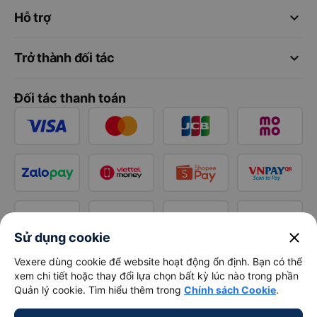
keyboard_arrow_down
Hỗ trợ
keyboard_arrow_down
Trở thành đối tác
Đối tác thanh toán
close
Sử dụng cookie
Vexere dùng cookie để website hoạt động ổn định. Bạn có thể
xem chi tiết hoặc thay đổi lựa chọn bất kỳ lúc nào trong phần
Quản lý cookie. Tìm hiểu thêm trong
Chính sách Cookie
.