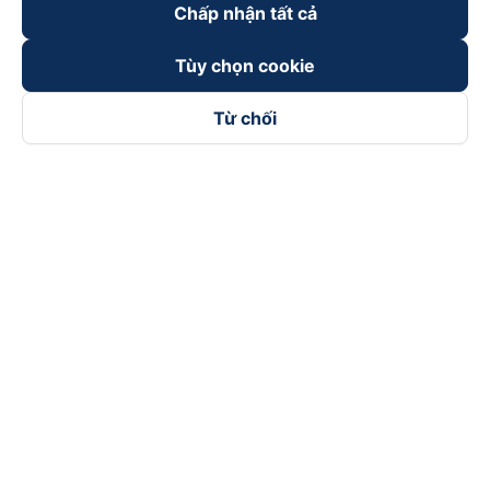
Chấp nhận tất cả
Tùy chọn cookie
Từ chối
Theo dõi chúng tôi trên
Facebook
Tiktok
Youtube
Công ty TNHH Thương Mại Dịch Vụ Vexere
Địa chỉ đăng ký kinh doanh: 8C Chữ Đồng Tử, Phường Tân
Sơn Nhất, TP. Hồ Chí Minh, Việt Nam
Địa chỉ
:
Lầu 2, toà nhà H3 Circo Hoàng Diệu, 384 Hoàng Diệu,
Phường Khánh Hội, TP Hồ Chí Minh, Việt Nam
Tầng 3, toà nhà 101 Láng Hạ, 101 Láng Hạ, Phường Láng, TP.
Hà Nội, Việt Nam
Giấy chứng nhận ĐKKD số 0315133726 do Sở KH và ĐT TP.
Hồ Chí Minh cấp lần đầu ngày 27/6/2018
Bản quyền © 2025 thuộc về Vexere.com