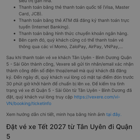
siêu thị gần nhà.
Thanh toán bằng thẻ thanh toán quốc tế (Visa, Master
Card, JCB).
Thanh toán bằng thẻ ATM đã đăng ký thanh toán trực
tuyến (Internet Banking).
Thanh toán bằng hình thức chuyển khoản ngân hàng.
Bên cạnh đó, quý khách cũng có thể thanh toán vé
thông qua các ví Momo, ZaloPay, AirPay, VNPay,…
Sau khi thanh toán vé xe khách Tân Uyên - Bình Dương Quận
5 - Sài Gòn thành công, Vexere sẽ gửi tin nhắn/email xác nhận
thành công đến số điện thoại/email mà quý khách đã đăng
ký. Đến ngày đi, quý khách vui lòng có mặt tại điểm đón trước
30 phút giờ khởi hành để chuẩn bị lên xe. Để kiểm tra tình
trạng vé xe đi Quận 5 - Sài Gòn từ Tân Uyên - Bình Dương đã
đặt, quý khách vui lòng truy cập
https://vexere.com/vi-
VN/booking/ticketinfo
Xem hướng dẫn chi tiết, minh họa bằng hình ảnh
tại đây.
Đặt vé xe Tết 2027 từ Tân Uyên đi Quận
5