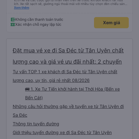
vị trí xe và các cuộc gọi từ nhân viên trên xe trước khi đón khách rất hữu
ích. Xe rất sạch sẽ, giường ngủ thoải mái với nhiều tùy chọn đèn chiếu sáng
và cổng USB được đặt ở vị trí thuận tiện. Nhân viên rất lịch sự và xe đến
Xem thêm
điểm đến sớm hơn dự kiến. Cảm ơn!
Không cần thanh toán trước
Xem giá
Xác nhận chỗ ngay lập tức
Đặt mua vé xe đi Sa Đéc từ Tân Uyên chất
lượng cao và giá vé ưu đãi nhất: 2 chuyến
Tư vấn TOP 1 xe khách đi Sa Đéc từ Tân Uyên chất
lượng cao, uy tín, giá rẻ nhất 08/2026
🚌 1. Xe Tư Tiến khởi hành tại Thới Hòa (Bến xe
Bến Cát)
Những câu hỏi thường gặp về tuyến xe từ Tân Uyên đi
Sa Đéc
Thông tin tuyến đường
Giới thiệu tuyến đường xe đi Sa Đéc từ Tân Uyên