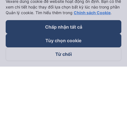
Vexere dùng cookie để website hoạt động ổn định. Bạn có thể
xem chi tiết hoặc thay đổi lựa chọn bất kỳ lúc nào trong phần
Quản lý cookie. Tìm hiểu thêm trong
Chính sách Cookie
.
Chấp nhận tất cả
Tùy chọn cookie
Từ chối
Theo dõi chúng tôi trên
Facebook
Tiktok
Youtube
Công ty TNHH Thương Mại Dịch Vụ Vexere
Địa chỉ đăng ký kinh doanh: 8C Chữ Đồng Tử, Phường Tân
Sơn Nhất, TP. Hồ Chí Minh, Việt Nam
Địa chỉ
:
Lầu 2, toà nhà H3 Circo Hoàng Diệu, 384 Hoàng Diệu,
Phường Khánh Hội, TP Hồ Chí Minh, Việt Nam
Tầng 3, toà nhà 101 Láng Hạ, 101 Láng Hạ, Phường Láng, TP.