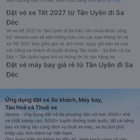
Xem hướng dẫn chi tiết, minh họa bằng hình ảnh
tại đây.
Đặt vé xe Tết 2027 từ Tân Uyên đi Sa
Đéc
Vé xe tết 2027 từ Tân Uyên đi Sa Đéc vẫn chưa được công
bố. Vexere.com sẽ sớm thông báo cho các bạn thông tin vé
xe Tết 2027 bao gồm giá vé, lịch trình, ngày giờ bán vé của
các hãng xe khách đi tuyến đường Tân Uyên - Sa Đéc và Sa
Đéc - Tân Uyên ngay khi có thông tin từ các hãng xe.
Đặt vé máy bay giá rẻ từ Tân Uyên đi Sa
Đéc
Ứng dụng đặt vé Xe khách, Máy bay,
Tàu hoả và Thuê xe
Vexere - ứng dụng đặt vé đa phương tiện với hơn 3000+ nhà
xe chất lượng cao, 5000+ tuyến đường toàn quốc, tất cả hãng
bay và hãng tàu cùng dịch vụ thuê xe máy, xe du lịch phủ
khắp các tỉnh thành tại Việt Nam.
Ứng dụng hiển thị thông tin đầy đủ, minh bạch cùng vô vàn