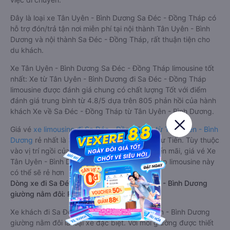
Đây là loại xe Tân Uyên - Bình Dương Sa Đéc - Đồng Tháp có
hỗ trợ đón/trả tận nơi miễn phí tại nội thành Tân Uyên - Bình
Dương và nội thành Sa Đéc - Đồng Tháp, rất thuận tiện cho
du khách.
Xe Tân Uyên - Bình Dương Sa Đéc - Đồng Tháp limousine tốt
nhất: Xe từ Tân Uyên - Bình Dương đi Sa Đéc - Đồng Tháp
limousine được đánh giá chung có chất lượng Tốt với điểm
đánh giá trung bình từ 4.8/5 dựa trên 805 phản hồi của hành
khách Xe về Sa Đéc - Đồng Tháp từ Tân Uyên - Bình Dương.
Giá vé
xe limousine đi Sa Đéc - Đồng Tháp từ Tân Uyên - Bình
Dương
rẻ nhất là 352000VND của hãng xe Tư Tiến. Tùy thuộc
vào vị trí ngồi của bạn và chương trình khuyến mãi, giá vé Xe
Tân Uyên - Bình Dương đi Sa Đéc - Đồng Tháp limousine này
có thể sẽ rẻ hơn
Dòng xe đi Sa Đéc - Đồng Tháp từ Tân Uyên - Bình Dương
giường nằm đôi: Riêng tư, đầy đủ tiện nghi
Xe khách đi Sa Đéc - Đồng Tháp từ Tân Uyên - Bình Dương
giường nằm đôi là loại xe đặc biệt. Với mỗi giường được thiết