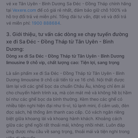
vé xe Tân Uyên - Bình Dương Sa Đéc - Đồng Tháp chính hãng
tại
Vexere.com
để có giá rẻ nhất, đảm bảo giữ chỗ 100% và
hỗ trợ đổi trả vé miễn phí. Tổng đài tư vấn, đặt vé và đổi trả
vé miễn phí:
1900 888684
.
3. Giới thiệu, tư vấn các dòng xe chạy tuyến đường
xe đi Sa Đéc - Đồng Tháp từ Tân Uyên - Bình
Dương:
Dòng xe đi Sa Đéc - Đồng Tháp từ Tân Uyên - Bình Dương
limousine 9 chỗ vip, chất lượng cao: Tiện lợi, sang trọng
Là sản phẩm xe đi Sa Đéc - Đồng Tháp từ Tân Uyên - Bình
Dương limousine 9 chỗ cải tiến từ xe 16 chỗ. Nội thất được
làm lại với các ghế bọc da chuẩn Châu Âu, không chỉ êm ái
cho chuyến hành trình xa, mà còn mát mẻ và không hề bị hầm
bí như các ghế bọc da bình thường. Kèm theo các ghế có
nhiều tiện nghi hiện đại như ti-vi, tủ lạnh mini, ổ cắm usb, đèn
đọc sách, hệ thống âm thanh cao cấp. Có vách ngăn riêng
biệt giữa khoang lái và khoang hành khách. Khoảng cách
giữa các ghế ngồi rất thoải mái, không nhồi nhét. Luôn đáp
ứng được nhu cầu về sang trọng, thoải mái và tiện nghi trong
việc di chuyển.