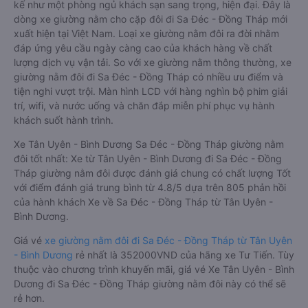
kế như một phòng ngủ khách sạn sang trọng, hiện đại. Đây là
dòng xe giường nằm cho cặp đôi đi Sa Đéc - Đồng Tháp mới
xuất hiện tại Việt Nam. Loại xe giường nằm đôi ra đời nhằm
đáp ứng yêu cầu ngày càng cao của khách hàng về chất
lượng dịch vụ vận tải. So với xe giường nằm thông thường, xe
giường nằm đôi đi Sa Đéc - Đồng Tháp có nhiều ưu điểm và
tiện nghi vượt trội. Màn hình LCD với hàng nghìn bộ phim giải
trí, wifi, và nước uống và chăn đắp miễn phí phục vụ hành
khách suốt hành trình.
Xe Tân Uyên - Bình Dương Sa Đéc - Đồng Tháp giường nằm
đôi tốt nhất: Xe từ Tân Uyên - Bình Dương đi Sa Đéc - Đồng
Tháp giường nằm đôi được đánh giá chung có chất lượng Tốt
với điểm đánh giá trung bình từ 4.8/5 dựa trên 805 phản hồi
của hành khách Xe về Sa Đéc - Đồng Tháp từ Tân Uyên -
Bình Dương.
Giá vé
xe giường nằm đôi đi Sa Đéc - Đồng Tháp từ Tân Uyên
- Bình Dương
rẻ nhất là 352000VND của hãng xe Tư Tiến. Tùy
thuộc vào chương trình khuyến mãi, giá vé Xe Tân Uyên - Bình
Dương đi Sa Đéc - Đồng Tháp giường nằm đôi này có thể sẽ
rẻ hơn.