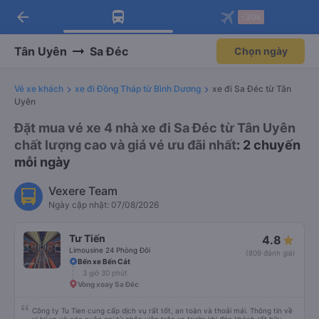
arrow_back
Tải app Vexere ngay!
Tải app Vexere
-30k
Mở app
Mở app
Nhận ưu đãi thành viên độc
-30k/ghế khi đặt vé máy bay qua
quyền
app
Tân Uyên
Sa Đéc
Chọn ngày
Vé xe khách
xe đi Đồng Tháp từ Bình Dương
xe đi Sa Đéc từ Tân
Uyên
Đặt mua vé xe 4 nhà xe đi Sa Đéc từ Tân Uyên
chất lượng cao và giá vé ưu đãi nhất
: 2 chuyến
mỗi ngày
Vexere Team
Ngày cập nhật: 07/08/2026
Tư Tiến
4.8
Limousine 24 Phòng Đôi
(809 đánh giá)
Bến xe Bến Cát
3 giờ 30 phút
Vòng xoay Sa Đéc
Công ty Tu Tien cung cấp dịch vụ rất tốt, an toàn và thoải mái. Thông tin về