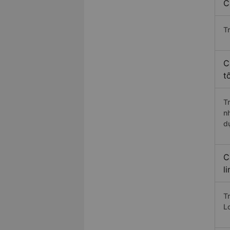
C
T
C
t
T
n
d
C
l
T
L