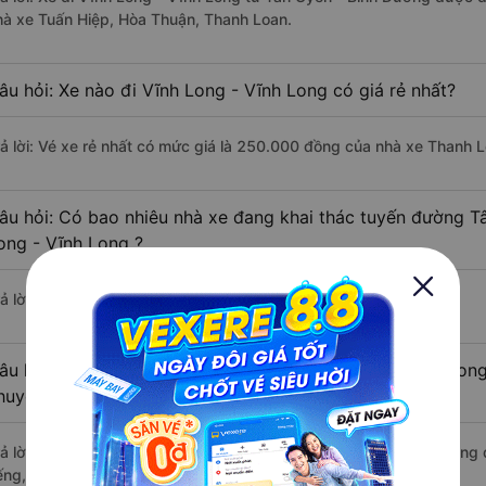
hà xe Tuấn Hiệp, Hòa Thuận, Thanh Loan.
âu hỏi: Xe nào đi Vĩnh Long - Vĩnh Long có giá rẻ nhất?
rả lời: Vé xe rẻ nhất có mức giá là 250.000 đồng của nhà xe Thanh L
âu hỏi: Có bao nhiêu nhà xe đang khai thác tuyến đường T
ong - Vĩnh Long ?
ả lời: Hiện tại có 3 nhà xe khai thác tuyến đường.
âu hỏi: Từ Tân Uyên - Bình Dương đi Vĩnh Long - Vĩnh Long
huyển bằng xe khách?
rả lời: Thời gian di chuyển bằng xe khách từ Tân Uyên - Bình Dương
ếng, nếu mật độ giao thông thuận lợi.