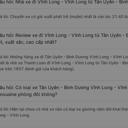
âu hỏi: Nhà xe đi Vĩnh Long - Vĩnh Long từ Tân Uyên - Bìn
rả lời: Chuyến xe có giờ xuất phát trễ (muộn) nhất là vào lúc 21:40 
âu hỏi: Review xe đi Vĩnh Long - Vĩnh Long từ Tân Uyên -
ốt, xuất sắc, cao cấp nhất?
rả lời: Những hãng xe đi Tân Uyên - Bình Dương Vĩnh Long - Vĩnh Lo
hất là nhà xe Thanh Loan đi Vĩnh Long - Vĩnh Long từ Tân Uyên - Bì
ựa trên 1657 đánh giá của khách hàng).
âu hỏi: Có loại xe Tân Uyên - Bình Dương Vĩnh Long - Vĩnh
imousine phòng đôi không?
rả lời: Hiện tại chưa có nhà xe nào có loại xe giường nằm đôi khai t
ong - Vĩnh Long.