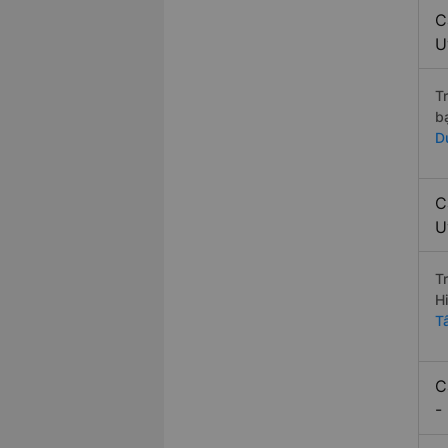
C
U
T
b
D
C
U
T
H
T
C
-