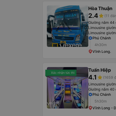
Hòa Thuận
2.4
star
(11 đá
Giường nằm 44 
Limousine giườ
Limousine giườ
Phú Chánh
4h30m
Vĩnh Long.
Tuấn Hiệp
Xác nhận tức thì
4.1
star
(1659 đ
Limousine giườ
Giường nằm 40 
Phú Chánh
5h30m
Vĩnh Long - 