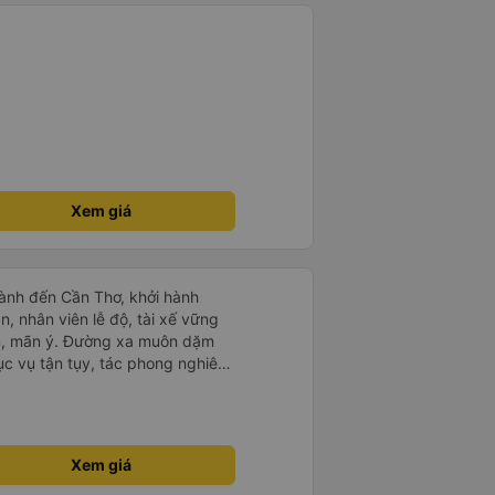
Xem giá
ành đến Cần Thơ, khởi hành
n, nhân viên lễ độ, tài xế vững
ục vụ tận tụy, tác phong nghiêm
 kim tiền vội vã. Xã hội loạn đạo.
thành, kính chúc nhà xe ngày một
Xem giá