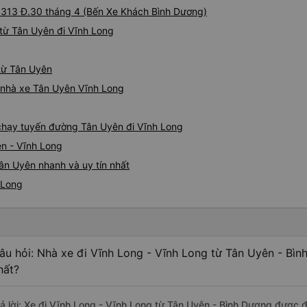
i 313 Đ.30 tháng 4 (Bến Xe Khách Bình Dương)
từ Tân Uyên đi Vĩnh Long
 từ Tân Uyên
á nhà xe Tân Uyên Vĩnh Long
g
e chạy tuyến đường Tân Uyên đi Vĩnh Long
ên - Vĩnh Long
ân Uyên nhanh và uy tín nhất
 Long
âu hỏi: Nhà xe đi Vĩnh Long - Vĩnh Long từ Tân Uyên - Bìn
hất?
rả lời: Xe đi Vĩnh Long - Vĩnh Long từ Tân Uyên - Bình Dương được đ