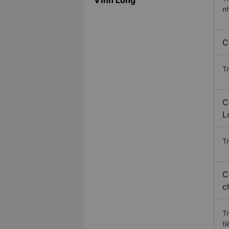
Vĩnh Long
n
C
T
C
L
Tr
C
c
T
ti