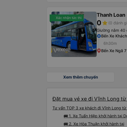
Thanh Loan
Xác nhận tức thì
0
star
(0 đánh g
Giường nằm 40 
Bến Xe Khách
6h30m
Bến Xe Ngã 7
Xem thêm chuyến
Đặt mua vé xe đi Vĩnh Long từ
Tư vấn TOP 3 xe khách đi Vĩnh Long từ 
🚌 1. Xe Tuấn Hiệp khởi hành tại
🚌 2. Xe Hòa Thuận khởi hành tại