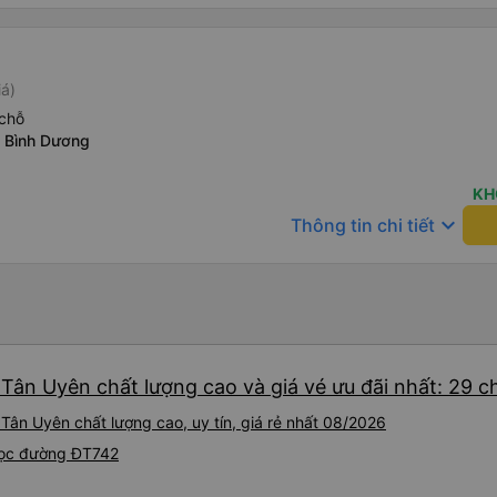
iá)
chỗ
 Bình Dương
KH
keyboard_arrow_down
Thông tin chi tiết
 Tân Uyên chất lượng cao và giá vé ưu đãi nhất: 29 
Tân Uyên chất lượng cao, uy tín, giá rẻ nhất 08/2026
 Dọc đường ĐT742