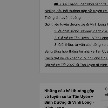
🚌 3. Xe Thanh Loan khởi hành tạ
Những câu hỏi thường gặp về tuyến xe 
Thông tin tuyến đường
Giới thiệu tuyến đường xe đi Vĩnh Long
1. Về chất lượng, review, đánh gi
2. Giá vé xe Tân Uyên - Vĩnh Lon
3. Giới thiệu, tư vấn các dòng x
Bảng tổng hợp thông tin nhà xe Tân Uy
Cách đặt vé xe khách đi Vĩnh Long từ T
Đặt vé xe Tết 2027 từ Tân Uyên đi Vĩnh
C
Những câu hỏi thường gặp
n
về tuyến xe từ Tân Uyên -
Bình Dương đi Vĩnh Long -
T