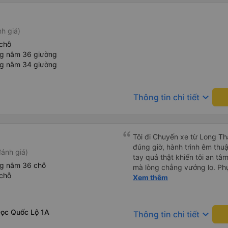
nh giá)
chỗ
ng nằm 36 giường
ng nằm 34 giường
keyboard_arrow_down
Thông tin chi tiết
Tôi đi Chuyến xe từ Long Th
đúng giờ, hành trình êm thuậ
ánh giá)
tay quả thật khiến tôi an tâm, mãn ý. Đường xa muôn dặm
ng nằm 36 chỗ
mà lòng chẳng vướng lo. Ph
chỗ
cẩn, hiếm thấy giữa thời buổi
Xem thêm
Xin gửi lời tán dương chân 
hưng thịnh, vạn lộ bình an.”
Dọc Quốc Lộ 1A
keyboard_arrow_down
Thông tin chi tiết