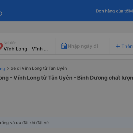
Đơn hàng của tôi
M
fo
Nơi đến
add
Nhập ngày đi
Thêm
xe đi Vĩnh Long từ Tân Uyên
ơng
ong - Vĩnh Long từ Tân Uyên - Bình Dương chất lượn
rống và ưu đãi khi đặt vé