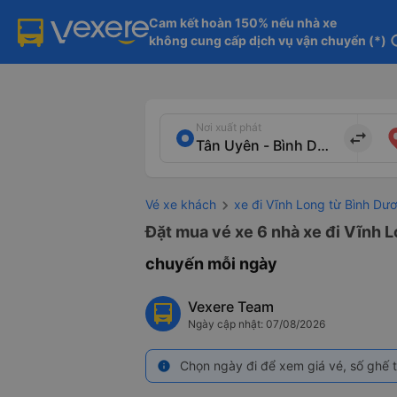
Cam kết hoàn 150% nếu nhà xe

không cung cấp dịch vụ vận chuyển (*)
in
Nơi xuất phát
import_export
Vé xe khách
xe đi Vĩnh Long từ Bình Dư
Đặt mua vé xe 6 nhà xe đi Vĩnh L
chuyến mỗi ngày
Vexere Team
Ngày cập nhật: 07/08/2026
Chọn ngày đi để xem giá vé, số ghế t
info