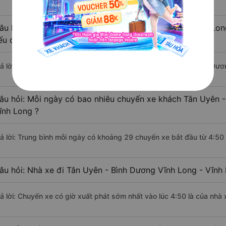
âu hỏi: Khoảng cách từ Tân Uyên - Bình Dương đi Vĩnh Lon
ếu di chuyển bằng xe khách?
rả lời: Đoạn đường đi Vĩnh Long - Vĩnh Long từ Tân Uyên - Bình Dư
âu hỏi: Mỗi ngày có bao nhiêu chuyến xe khách Tân Uyên -
ĩnh Long ?
rả lời: Trung bình mỗi ngày có khoảng 29 chuyến xe bắt đầu từ 4:50
âu hỏi: Nhà xe đi Tân Uyên - Bình Dương Vĩnh Long - Vĩnh
rả lời: Chuyến xe có giờ xuất phát sớm nhất vào lúc 4:50 là của nhà