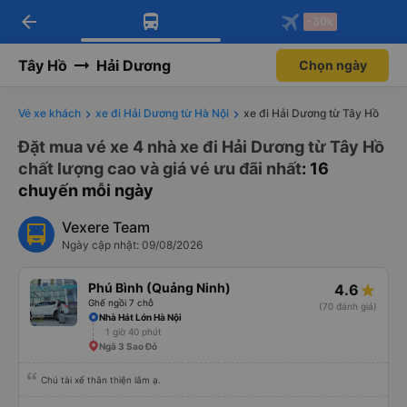
arrow_back
Tải app Vexere ngay!
Tải app Vexere
-30k
Mở app
Mở app
Nhận ưu đãi thành viên độc
-30k/ghế khi đặt vé máy bay qua
quyền
app
Tây Hồ
Hải Dương
Chọn ngày
Vé xe khách
xe đi Hải Dương từ Hà Nội
xe đi Hải Dương từ Tây Hồ
Đặt mua vé xe 4 nhà xe đi Hải Dương từ Tây Hồ
chất lượng cao và giá vé ưu đãi nhất
: 16
chuyến mỗi ngày
Vexere Team
Ngày cập nhật: 09/08/2026
Phú Bình (Quảng Ninh)
4.6
Ghế ngồi 7 chỗ
(70 đánh giá)
Nhà Hát Lớn Hà Nội
1 giờ 40 phút
Ngã 3 Sao Đỏ
Chú tài xế thân thiện lắm ạ.