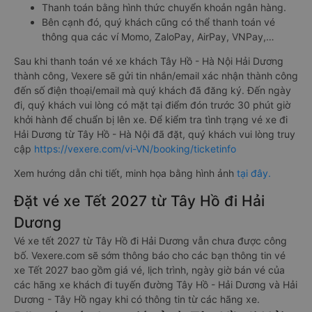
Thanh toán bằng hình thức chuyển khoản ngân hàng.
Bên cạnh đó, quý khách cũng có thể thanh toán vé
thông qua các ví Momo, ZaloPay, AirPay, VNPay,…
Sau khi thanh toán vé xe khách Tây Hồ - Hà Nội Hải Dương
thành công, Vexere sẽ gửi tin nhắn/email xác nhận thành công
đến số điện thoại/email mà quý khách đã đăng ký. Đến ngày
đi, quý khách vui lòng có mặt tại điểm đón trước 30 phút giờ
khởi hành để chuẩn bị lên xe. Để kiểm tra tình trạng vé xe đi
Hải Dương từ Tây Hồ - Hà Nội đã đặt, quý khách vui lòng truy
cập
https://vexere.com/vi-VN/booking/ticketinfo
Xem hướng dẫn chi tiết, minh họa bằng hình ảnh
tại đây.
Đặt vé xe Tết 2027 từ Tây Hồ đi Hải
Dương
Vé xe tết 2027 từ Tây Hồ đi Hải Dương vẫn chưa được công
bố. Vexere.com sẽ sớm thông báo cho các bạn thông tin vé
xe Tết 2027 bao gồm giá vé, lịch trình, ngày giờ bán vé của
các hãng xe khách đi tuyến đường Tây Hồ - Hải Dương và Hải
Dương - Tây Hồ ngay khi có thông tin từ các hãng xe.