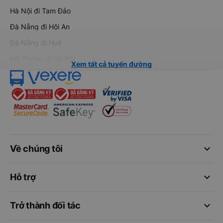
Hà Nội đi Tam Đảo
Đà Nẵng đi Hội An
Đà Nẵng đi Huế
Hải Phòng đi Hà Nội
Xem tất cả tuyến đường
keyboard_arrow_down
Về chúng tôi
keyboard_arrow_down
Hỗ trợ
keyboard_arrow_down
Trở thành đối tác