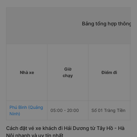
Bảng tổng hợp thông ti
Giờ
Nhà xe
Điểm đi
chạy
Phú Bình (Quảng
05:00 - 20:00
Số 01 Tràng Tiền
D
Ninh)
Cách đặt vé xe khách đi Hải Dương từ Tây Hồ - Hà
Nội nhanh và uy tín nhất