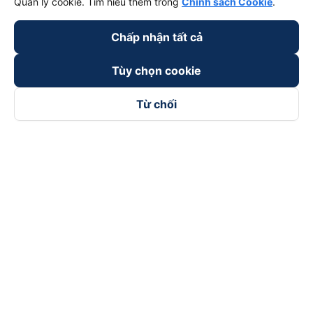
Quản lý cookie. Tìm hiểu thêm trong
Chính sách Cookie
.
Chấp nhận tất cả
Tùy chọn cookie
Từ chối
Theo dõi chúng tôi trên
Facebook
Tiktok
Youtube
Công ty TNHH Thương Mại Dịch Vụ Vexere
Địa chỉ đăng ký kinh doanh: 8C Chữ Đồng Tử, Phường Tân
Sơn Nhất, TP. Hồ Chí Minh, Việt Nam
Địa chỉ
:
Lầu 2, toà nhà H3 Circo Hoàng Diệu, 384 Hoàng Diệu,
Phường Khánh Hội, TP Hồ Chí Minh, Việt Nam
Tầng 3, toà nhà 101 Láng Hạ, 101 Láng Hạ, Phường Láng, TP.
Hà Nội, Việt Nam
Giấy chứng nhận ĐKKD số 0315133726 do Sở KH và ĐT TP.