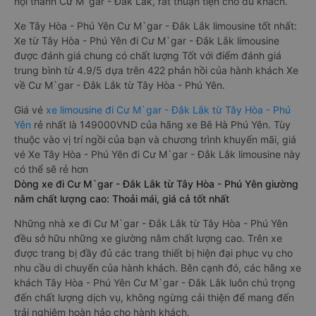
nội thành Cư M`gar - Đắk Lắk, rất thuận tiện cho du khách.
Xe Tây Hòa - Phú Yên Cư M`gar - Đắk Lắk limousine tốt nhất:
Xe từ Tây Hòa - Phú Yên đi Cư M`gar - Đắk Lắk limousine
được đánh giá chung có chất lượng Tốt với điểm đánh giá
trung bình từ 4.9/5 dựa trên 422 phản hồi của hành khách Xe
về Cư M`gar - Đắk Lắk từ Tây Hòa - Phú Yên.
Giá vé
xe limousine đi Cư M`gar - Đắk Lắk từ Tây Hòa - Phú
Yên
rẻ nhất là 149000VND của hãng xe Bê Hà Phú Yên. Tùy
thuộc vào vị trí ngồi của bạn và chương trình khuyến mãi, giá
vé Xe Tây Hòa - Phú Yên đi Cư M`gar - Đắk Lắk limousine này
có thể sẽ rẻ hơn
Dòng xe đi Cư M`gar - Đắk Lắk từ Tây Hòa - Phú Yên giường
nằm chất lượng cao: Thoải mái, giá cả tốt nhất
Những nhà xe đi Cư M`gar - Đắk Lắk từ Tây Hòa - Phú Yên
đều sở hữu những xe giường nằm chất lượng cao. Trên xe
được trang bị đầy đủ các trang thiết bị hiện đại phục vụ cho
nhu cầu di chuyển của hành khách. Bên cạnh đó, các hãng xe
khách Tây Hòa - Phú Yên Cư M`gar - Đắk Lắk luôn chú trọng
đến chất lượng dịch vụ, không ngừng cải thiện để mang đến
trải nghiệm hoàn hảo cho hành khách.