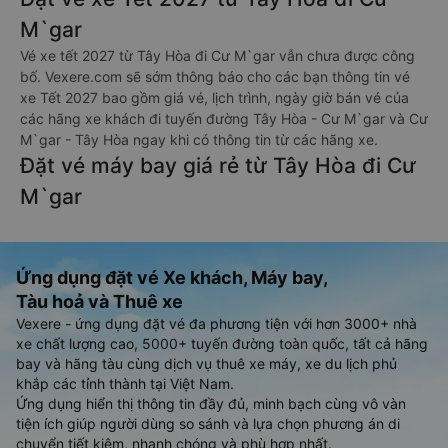
M`gar
Vé xe tết 2027 từ Tây Hòa đi Cư M`gar vẫn chưa được công
bố. Vexere.com sẽ sớm thông báo cho các bạn thông tin vé
xe Tết 2027 bao gồm giá vé, lịch trình, ngày giờ bán vé của
các hãng xe khách đi tuyến đường Tây Hòa - Cư M`gar và Cư
M`gar - Tây Hòa ngay khi có thông tin từ các hãng xe.
Đặt vé máy bay giá rẻ từ Tây Hòa đi Cư
M`gar
Ứng dụng đặt vé Xe khách, Máy bay,
Tàu hoả và Thuê xe
Vexere - ứng dụng đặt vé đa phương tiện với hơn 3000+ nhà
xe chất lượng cao, 5000+ tuyến đường toàn quốc, tất cả hãng
bay và hãng tàu cùng dịch vụ thuê xe máy, xe du lịch phủ
khắp các tỉnh thành tại Việt Nam.
Ứng dụng hiển thị thông tin đầy đủ, minh bạch cùng vô vàn
tiện ích giúp người dùng so sánh và lựa chọn phương án di
chuyển tiết kiệm, nhanh chóng và phù hợp nhất.