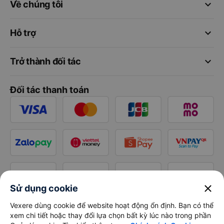
keyboard_arrow_down
Về chúng tôi
keyboard_arrow_down
Hỗ trợ
keyboard_arrow_down
Trở thành đối tác
Đối tác thanh toán
close
Sử dụng cookie
Vexere dùng cookie để website hoạt động ổn định. Bạn có thể
xem chi tiết hoặc thay đổi lựa chọn bất kỳ lúc nào trong phần