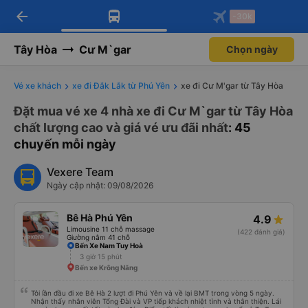
arrow_back
Tải app Vexere ngay!
Tải app Vexere
-30k
Mở app
Mở app
Nhận ưu đãi thành viên độc
-30k/ghế khi đặt vé máy bay qua
quyền
app
Tây Hòa
Cư M`gar
Chọn ngày
Vé xe khách
xe đi Đắk Lắk từ Phú Yên
xe đi Cư M'gar từ Tây Hòa
Đặt mua vé xe 4 nhà xe đi Cư M`gar từ Tây Hòa
chất lượng cao và giá vé ưu đãi nhất
: 45
chuyến mỗi ngày
Vexere Team
Ngày cập nhật: 09/08/2026
Bê Hà Phú Yên
4.9
Limousine 11 chỗ massage
(422 đánh giá)
Giường nằm 41 chỗ
Bến Xe Nam Tuy Hoà
3 giờ 15 phút
Bến xe Krông Năng
Tôi lần đầu đi xe Bê Hà 2 lượt đi Phú Yên và về lại BMT trong vòng 5 ngày.
Nhận thấy nhân viên Tổng Đài và VP tiếp khách nhiệt tình và thân thiện. Lái