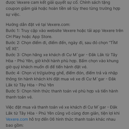
được Vexere cam kết giải quyết sự cố. Chính sách tặng
coupon giảm giá hoặc hoàn tiền sẽ tùy theo từng trường hợp
sự việc.
Hướng dẫn đặt vé tại Vexere.com:
Bước 1: Truy cập vào website Vexere hoặc tải app Vexere trên
CH Play hoặc App Store.
Bước 2: Chọn điểm đi, điểm đến, ngày đi, sau đó chọn “TÌM
VÉ XE”.
Bước 3: Chọn hãng xe khách đi Cư M`gar - Đắk Lắk từ Tây
Hòa - Phú Yên, giờ khởi hành phù hợp. Bấm chọn vào khung
giờ quý khách muốn đi để tiến hành đặt vé.
Bước 4: Chọn vị trí/giường ghế, điểm đón, điểm trả và nhập
thông tin hành khách khi đặt mua vé xe đi Cư M`gar - Đắk
Lắk từ Tây Hòa - Phú Yên
Bước 5: Chọn hình thức thanh toán vé phù hợp và tiến hành
thanh toán vé.
Việc đặt mua và thanh toán vé xe khách đi Cư M`gar - Đắk
Lắk từ Tây Hòa - Phú Yên cũng vô cùng đơn giản, tiện lợi khi
Vexere.com
hỗ trợ đến 06 hình thức thanh toán khác nhau
bao gồm: