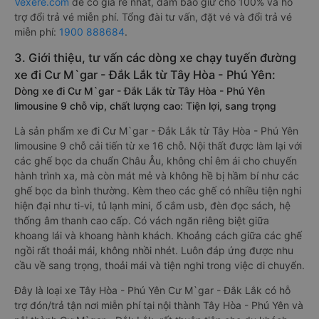
Vexere.com
để có giá rẻ nhất, đảm bảo giữ chỗ 100% và hỗ
trợ đổi trả vé miễn phí. Tổng đài tư vấn, đặt vé và đổi trả vé
miễn phí:
1900 888684
.
3. Giới thiệu, tư vấn các dòng xe chạy tuyến đường
xe đi Cư M`gar - Đắk Lắk từ Tây Hòa - Phú Yên:
Dòng xe đi Cư M`gar - Đắk Lắk từ Tây Hòa - Phú Yên
limousine 9 chỗ vip, chất lượng cao: Tiện lợi, sang trọng
Là sản phẩm xe đi Cư M`gar - Đắk Lắk từ Tây Hòa - Phú Yên
limousine 9 chỗ cải tiến từ xe 16 chỗ. Nội thất được làm lại với
các ghế bọc da chuẩn Châu Âu, không chỉ êm ái cho chuyến
hành trình xa, mà còn mát mẻ và không hề bị hầm bí như các
ghế bọc da bình thường. Kèm theo các ghế có nhiều tiện nghi
hiện đại như ti-vi, tủ lạnh mini, ổ cắm usb, đèn đọc sách, hệ
thống âm thanh cao cấp. Có vách ngăn riêng biệt giữa
khoang lái và khoang hành khách. Khoảng cách giữa các ghế
ngồi rất thoải mái, không nhồi nhét. Luôn đáp ứng được nhu
cầu về sang trọng, thoải mái và tiện nghi trong việc di chuyển.
Đây là loại xe Tây Hòa - Phú Yên Cư M`gar - Đắk Lắk có hỗ
trợ đón/trả tận nơi miễn phí tại nội thành Tây Hòa - Phú Yên và