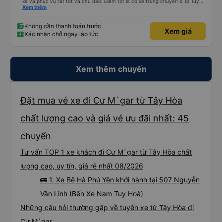
xe và phục vụ rất tốt và chu đáo. Điểm tốt là có xe trung chuyển ở Tp Tuy
Hòa. Em lái xe trung chuyển rất vui tính và nhiệt tình giúp khách đưa hành lý
Xem thêm
lên xe cũng như đúng giờ đưa đón. Mong là nhà xe ngày càng phục vụ tốt và
có nhiều khách hàng.
Không cần thanh toán trước
Xem giá
Xác nhận chỗ ngay lập tức
Xem thêm chuyến
Đặt mua vé xe đi Cư M`gar từ Tây Hòa
chất lượng cao và giá vé ưu đãi nhất: 45
chuyến
Tư vấn TOP 1 xe khách đi Cư M`gar từ Tây Hòa chất
lượng cao, uy tín, giá rẻ nhất 08/2026
🚌 1. Xe Bê Hà Phú Yên khởi hành tại 507 Nguyễn
Văn Linh (Bến Xe Nam Tuy Hoà)
Những câu hỏi thường gặp về tuyến xe từ Tây Hòa đi
Cư M`gar