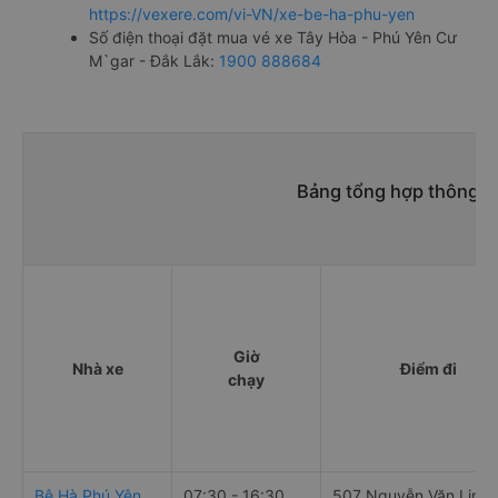
https://vexere.com/vi-VN/xe-be-ha-phu-yen
Số điện thoại đặt mua vé xe Tây Hòa - Phú Yên Cư
M`gar - Đắk Lắk:
1900 888684
Bảng tổng hợp thông ti
Giờ
Nhà xe
Điểm đi
chạy
Bê Hà Phú Yên
07:30 - 16:30
507 Nguyễn Văn Linh