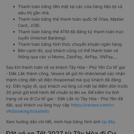
Thanh toán bằng tiền mặt tại các cửa hàng tiện lợi và
siêu thị gần nhà.
Thanh toán bằng thẻ thanh toán quốc tế (Visa, Master
Card, JCB).
Thanh toán bằng thẻ ATM đã đăng ký thanh toán trực
tuyến (Internet Banking).
Thanh toán bằng hình thức chuyển khoản ngân hàng.
Bên cạnh đó, quý khách cũng có thể thanh toán vé
thông qua các ví Momo, ZaloPay, AirPay, VNPay,…
Sau khi thanh toán vé xe khách Tây Hòa - Phú Yên Cư M`gar
- Đắk Lắk thành công, Vexere sẽ gửi tin nhắn/email xác nhận
thành công đến số điện thoại/email mà quý khách đã đăng
ký. Đến ngày đi, quý khách vui lòng có mặt tại điểm đón trước
30 phút giờ khởi hành để chuẩn bị lên xe. Để kiểm tra tình
trạng vé xe đi Cư M`gar - Đắk Lắk từ Tây Hòa - Phú Yên đã
đặt, quý khách vui lòng truy cập
https://vexere.com/vi-
VN/booking/ticketinfo
Xem hướng dẫn chi tiết, minh họa bằng hình ảnh
tại đây.
Đặt vé xe Tết 2027 từ Tây Hòa đi Cư