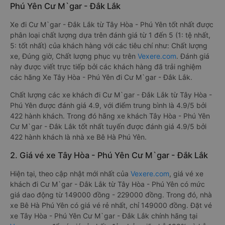
Phú Yên Cư M`gar - Đắk Lắk
Xe đi Cư M`gar - Đắk Lắk từ Tây Hòa - Phú Yên tốt nhất được
phân loại chất lượng dựa trên đánh giá từ 1 đến 5 (1: tệ nhất,
5: tốt nhất) của khách hàng với các tiêu chí như: Chất lượng
xe, Đúng giờ, Chất lượng phục vụ trên
Vexere.com
. Đánh giá
này được viết trực tiếp bởi các khách hàng đã trải nghiệm
các hãng Xe Tây Hòa - Phú Yên đi Cư M`gar - Đắk Lắk.
Chất lượng các xe khách đi Cư M`gar - Đắk Lắk từ Tây Hòa -
Phú Yên được đánh giá 4.9, với điểm trung bình là 4.9/5 bởi
422 hành khách. Trong đó hãng xe khách Tây Hòa - Phú Yên
Cư M`gar - Đắk Lắk tốt nhất tuyến được đánh giá 4.9/5 bởi
422 hành khách là nhà xe Bê Hà Phú Yên.
2. Giá vé xe Tây Hòa - Phú Yên Cư M`gar - Đắk Lắk
Hiện tại, theo cập nhật mới nhất của
Vexere.com
, giá vé xe
khách đi Cư M`gar - Đắk Lắk từ Tây Hòa - Phú Yên có mức
giá dao động từ 149000 đồng - 229000 đồng. Trong đó, nhà
xe Bê Hà Phú Yên có giá vé rẻ nhất, chỉ 149000 đồng. Đặt vé
xe Tây Hòa - Phú Yên Cư M`gar - Đắk Lắk chính hãng tại