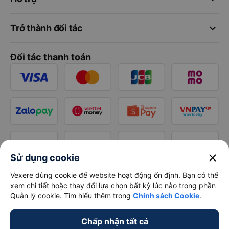
keyboard_arrow_down
Trở thành đối tác
Đối tác thanh toán
close
Sử dụng cookie
Vexere dùng cookie để website hoạt động ổn định. Bạn có thể
xem chi tiết hoặc thay đổi lựa chọn bất kỳ lúc nào trong phần
Quản lý cookie. Tìm hiểu thêm trong
Chính sách Cookie
.
Chấp nhận tất cả