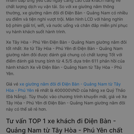
nhằm đáp ứng yêu cầu ngày càng cao của khách hàng về
chất lượng dịch vụ vận tải. So với xe giường nằm thông
thường, xe giường nằm đôi đi Điện Bàn - Quảng Nam có nhiều
ưu điểm và tiện nghi vượt trội. Màn hình LCD với hàng nghìn
bộ phim giải trí, wifi, và nước uống và chăn đắp miễn phí phục
vụ hành khách suốt hành trình.
Xe Tây Hòa - Phú Yên Điện Bàn - Quảng Nam giường nằm đôi
tốt nhất: Xe từ Tây Hòa - Phú Yên đi Điện Bàn - Quảng Nam
giường nằm đôi được đánh giá chung có chất lượng Tốt với
điểm đánh giá trung bình từ 4.5/5 dựa trên 611 phản hồi của
hành khách Xe về Điện Bàn - Quảng Nam từ Tây Hòa - Phú
Yên.
Giá vé
xe giường nằm đôi đi Điện Bàn - Quảng Nam từ Tây
Hòa - Phú Yên
rẻ nhất là 400000VND của hãng xe Quý Thảo
(Đà Nẵng). Tùy thuộc vào chương trình khuyến mãi, giá vé Xe
Tây Hòa - Phú Yên đi Điện Bàn - Quảng Nam giường nằm đôi
này có thể sẽ rẻ hơn.
Tư vấn TOP 1 xe khách đi Điện Bàn -
Quảng Nam từ Tây Hòa - Phú Yên chất