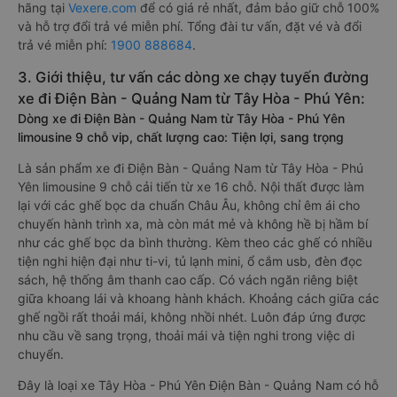
hãng tại
Vexere.com
để có giá rẻ nhất, đảm bảo giữ chỗ 100%
và hỗ trợ đổi trả vé miễn phí. Tổng đài tư vấn, đặt vé và đổi
trả vé miễn phí:
1900 888684
.
3. Giới thiệu, tư vấn các dòng xe chạy tuyến đường
xe đi Điện Bàn - Quảng Nam từ Tây Hòa - Phú Yên:
Dòng xe đi Điện Bàn - Quảng Nam từ Tây Hòa - Phú Yên
limousine 9 chỗ vip, chất lượng cao: Tiện lợi, sang trọng
Là sản phẩm xe đi Điện Bàn - Quảng Nam từ Tây Hòa - Phú
Yên limousine 9 chỗ cải tiến từ xe 16 chỗ. Nội thất được làm
lại với các ghế bọc da chuẩn Châu Âu, không chỉ êm ái cho
chuyến hành trình xa, mà còn mát mẻ và không hề bị hầm bí
như các ghế bọc da bình thường. Kèm theo các ghế có nhiều
tiện nghi hiện đại như ti-vi, tủ lạnh mini, ổ cắm usb, đèn đọc
sách, hệ thống âm thanh cao cấp. Có vách ngăn riêng biệt
giữa khoang lái và khoang hành khách. Khoảng cách giữa các
ghế ngồi rất thoải mái, không nhồi nhét. Luôn đáp ứng được
nhu cầu về sang trọng, thoải mái và tiện nghi trong việc di
chuyển.
Đây là loại xe Tây Hòa - Phú Yên Điện Bàn - Quảng Nam có hỗ