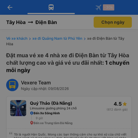
arrow_back
Tải app Vexere ngay!
Tải app Vexere
-30k
Mở app
Mở app
Nhận ưu đãi thành viên độc
-30k/ghế khi đặt vé máy bay qua
quyền
app
Tây Hòa
Điện Bàn
Chọn ngày
Vé xe khách
xe đi Quảng Nam từ Phú Yên
xe đi Điện Bàn từ Tây
Hòa
Đặt mua vé xe 4 nhà xe đi Điện Bàn từ Tây Hòa
chất lượng cao và giá vé ưu đãi nhất
: 1 chuyến
mỗi ngày
Vexere Team
Ngày cập nhật: 09/08/2026
Quý Thảo (Đà Nẵng)
4.5
Limousine giường phòng 24 chỗ
(612 đánh giá)
Bến Xe Sông Hinh
9 giờ
Bến xe Trung tâm Đà Nẵng
Tôi là người Hàn Quốc. Mong các bạn thông cảm cho sự khó xử của chữ viết