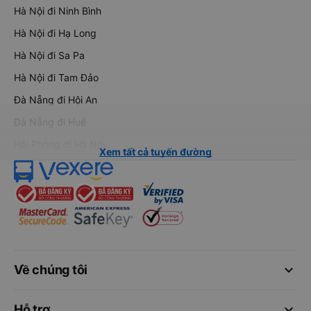
Hà Nội đi Ninh Bình
Hà Nội đi Hạ Long
Hà Nội đi Sa Pa
Hà Nội đi Tam Đảo
Đà Nẵng đi Hội An
Đà Nẵng đi Huế
Hải Phòng đi Hà Nội
Xem tất cả tuyến đường
keyboard_arrow_down
Về chúng tôi
keyboard_arrow_down
Hỗ trợ