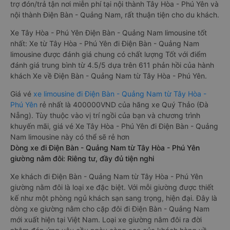
trợ đón/trả tận nơi miễn phí tại nội thành Tây Hòa - Phú Yên và
nội thành Điện Bàn - Quảng Nam, rất thuận tiện cho du khách.
Xe Tây Hòa - Phú Yên Điện Bàn - Quảng Nam limousine tốt
nhất: Xe từ Tây Hòa - Phú Yên đi Điện Bàn - Quảng Nam
limousine được đánh giá chung có chất lượng Tốt với điểm
đánh giá trung bình từ 4.5/5 dựa trên 611 phản hồi của hành
khách Xe về Điện Bàn - Quảng Nam từ Tây Hòa - Phú Yên.
Giá vé
xe limousine đi Điện Bàn - Quảng Nam từ Tây Hòa -
Phú Yên
rẻ nhất là 400000VND của hãng xe Quý Thảo (Đà
Nẵng). Tùy thuộc vào vị trí ngồi của bạn và chương trình
khuyến mãi, giá vé Xe Tây Hòa - Phú Yên đi Điện Bàn - Quảng
Nam limousine này có thể sẽ rẻ hơn
Dòng xe đi Điện Bàn - Quảng Nam từ Tây Hòa - Phú Yên
giường nằm đôi: Riêng tư, đầy đủ tiện nghi
Xe khách đi Điện Bàn - Quảng Nam từ Tây Hòa - Phú Yên
giường nằm đôi là loại xe đặc biệt. Với mỗi giường được thiết
kế như một phòng ngủ khách sạn sang trọng, hiện đại. Đây là
dòng xe giường nằm cho cặp đôi đi Điện Bàn - Quảng Nam
mới xuất hiện tại Việt Nam. Loại xe giường nằm đôi ra đời