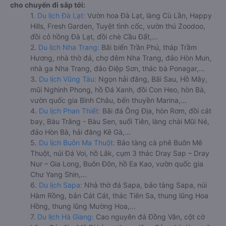
cho chuyến đi sắp tới:
1.
Du lịch Đà Lạt:
Vườn hoa Đà Lạt, làng Cù Lần, Happy
Hills, Fresh Garden, Tuyệt tình cốc, vườn thú Zoodoo,
đồi cỏ hồng Đà Lạt, đồi chè Cầu Đất,...
2.
Du lịch Nha Trang:
Bãi biển Trần Phú, tháp Trầm
Hương, nhà thờ đá, chợ đêm Nha Trang, đảo Hòn Mun,
nhà ga Nha Trang, đảo Điệp Sơn, thác bà Ponagar,...
3.
Du lịch Vũng Tàu:
Ngọn hải đăng, Bãi Sau, Hồ Mây,
mũi Nghinh Phong, hồ Đá Xanh, đồi Con Heo, hòn Bà,
vườn quốc gia Bình Châu, bến thuyền Marina,...
4.
Du lịch Phan Thiết:
Bãi đá Ông Địa, hòn Rơm, đồi cát
bay, Bàu Trắng - Bàu Sen, suối Tiên, làng chài Mũi Né,
đảo Hòn Bà, hải đăng Kê Gà,...
5.
Du lịch Buôn Ma Thuột:
Bảo tàng cà phê Buôn Mê
Thuột, núi Đá Voi, hồ Lắk, cụm 3 thác Dray Sap – Dray
Nur – Gia Long, Buôn Đôn, hồ Ea Kao, vườn quốc gia
Chư Yang Shin,...
6.
Du lịch Sapa:
Nhà thờ đá Sapa, bảo tàng Sapa, núi
Hàm Rồng, bản Cát Cát, thác Tiên Sa, thung lũng Hoa
Hồng, thung lũng Mường Hoa,...
7.
Du lịch Hà Giang:
Cao nguyên đá Đồng Văn, cột cờ