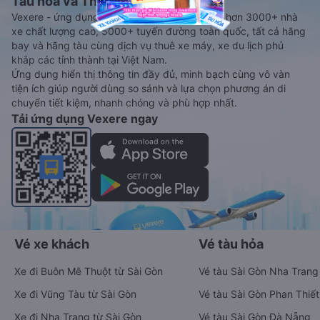
Tàu hoả và Thuê xe
Vexere - ứng dụng đặt vé đa phương tiện với hơn 3000+ nhà
xe chất lượng cao, 5000+ tuyến đường toàn quốc, tất cả hãng
bay và hãng tàu cùng dịch vụ thuê xe máy, xe du lịch phủ
khắp các tỉnh thành tại Việt Nam.
Ứng dụng hiển thị thông tin đầy đủ, minh bạch cùng vô vàn
tiện ích giúp người dùng so sánh và lựa chọn phương án di
chuyển tiết kiệm, nhanh chóng và phù hợp nhất.
Tải ứng dụng Vexere ngay
Vé xe khách
Vé tàu hỏa
Xe đi Buôn Mê Thuột từ Sài Gòn
Vé tàu Sài Gòn Nha Trang
Xe đi Vũng Tàu từ Sài Gòn
Vé tàu Sài Gòn Phan Thiết
Xe đi Nha Trang từ Sài Gòn
Vé tàu Sài Gòn Đà Nẵng