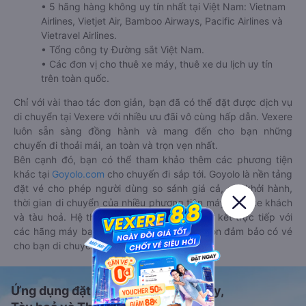
• 5 hãng hàng không uy tín nhất tại Việt Nam: Vietnam
Airlines, Vietjet Air, Bamboo Airways, Pacific Airlines và
Vietravel Airlines.
• Tổng công ty Đường sắt Việt Nam.
• Các đơn vị cho thuê xe máy, thuê xe du lịch uy tín
trên toàn quốc.
Chỉ với vài thao tác đơn giản, bạn đã có thể đặt được dịch vụ
di chuyển tại Vexere với nhiều ưu đãi vô cùng hấp dẫn. Vexere
luôn sẵn sàng đồng hành và mang đến cho bạn những
chuyến đi thoải mái, an toàn và trọn vẹn nhất.
Bên cạnh đó, bạn có thể tham khảo thêm các phương tiện
khác tại
Goyolo.com
cho chuyến đi sắp tới. Goyolo là nền tảng
đặt vé cho phép người dùng so sánh giá cả, giờ khởi hành,
thời gian di chuyển của nhiều phương tiện máy bay, xe khách
và tàu hoả. Hệ thống của Goyolo được liên kết trực tiếp với
các hãng máy bay, xe khách và tàu hoả, luôn đảm bảo có vé
cho bạn di chuyển.
Ứng dụng đặt vé Xe khách, Máy bay,