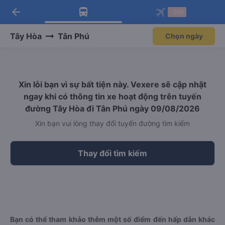
arrow_back
Tải app Vexere ngay!
Tải app Vexere
-30k
Mở app
Mở app
Nhận ưu đãi thành viên độc
-30k/ghế khi đặt vé máy bay qua
quyền
app
Tây Hòa
Tân Phú
Chọn ngày
Xin lỗi bạn vì sự bất tiện này. Vexere sẽ cập nhật
ngay khi có thông tin xe hoạt động trên tuyến
đường Tây Hòa đi Tân Phú ngày 09/08/2026
Xin bạn vui lòng thay đổi tuyến đường tìm kiếm
Thay đổi tìm kiếm
Bạn có thể tham khảo thêm một số điểm đến hấp dẫn khác