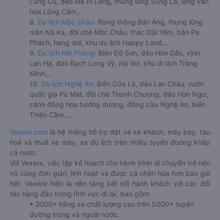
Lũng Cú, đèo Mã Pí Lèng, thung lũng Sủng Là, làng văn
hóa Lũng Cẩm,...
8.
Du lịch Mộc Châu:
Rừng thông Bản Áng, thung lũng
mận Nà Ka, đồi chè Mộc Châu, thác Dải Yếm, bản Pa
Phách, hang dơi, khu du lịch Happy Land,...
9.
Du lịch Hải Phòng:
Biển Đồ Sơn, đảo Hòn Dấu, vịnh
Lan Hạ, đảo Bạch Long Vỹ, núi Voi, khu di tích Tràng
Kênh,...
10.
Du lịch Nghệ An:
Biển Cửa Lò, đảo Lan Châu, vườn
quốc gia Pù Mát, đồi chè Thanh Chương, đảo Hòn Ngư,
cánh đồng hoa hướng dương, đồng cừu Nghệ An, biển
Thiên Cầm,...
Vexere.com
là hệ thống hỗ trợ đặt vé xe khách, máy bay, tàu
hoả và thuê xe máy, xe du lịch trên nhiều tuyến đường khắp
cả nước.
Với Vexere, việc lập kế hoạch cho hành trình di chuyển trở nên
vô cùng đơn giản, linh hoạt và được cá nhân hóa hơn bao giờ
hết. Vexere hiện là nền tảng kết nối hành khách với các đối
tác hàng đầu trong lĩnh vực đi lại, bao gồm:
• 2000+ hãng xe chất lượng cao trên 5000+ tuyến
đường trong và ngoài nước.