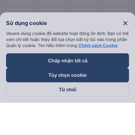
close
Sử dụng cookie
Vexere dùng cookie để website hoạt động ổn định. Bạn có thể
xem chi tiết hoặc thay đổi lựa chọn bất kỳ lúc nào trong phần
Quản lý cookie. Tìm hiểu thêm trong
Chính sách Cookie
.
Chấp nhận tất cả
Tùy chọn cookie
Từ chối
Theo dõi chúng tôi trên
Facebook
Tiktok
Youtube
Công ty TNHH Thương Mại Dịch Vụ Vexere