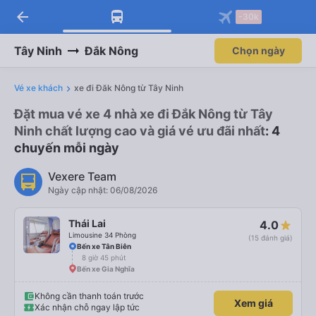
arrow_back
Tải app Vexere ngay!
Tải app Vexere
-30k
Mở app
Mở app
Nhận ưu đãi thành viên độc
-30k/ghế khi đặt vé máy bay qua
quyền
app
Tây Ninh
Đắk Nông
Chọn ngày
Vé xe khách
xe đi Đăk Nông từ Tây Ninh
Đặt mua vé xe 4 nhà xe đi Đắk Nông từ Tây
Ninh chất lượng cao và giá vé ưu đãi nhất
: 4
chuyến mỗi ngày
Vexere Team
Ngày cập nhật: 06/08/2026
Thái Lai
4.0
Limousine 34 Phòng
(15 đánh giá)
Bến xe Tân Biên
8 giờ 45 phút
Bến xe Gia Nghĩa
Không cần thanh toán trước
Xem giá
Xác nhận chỗ ngay lập tức