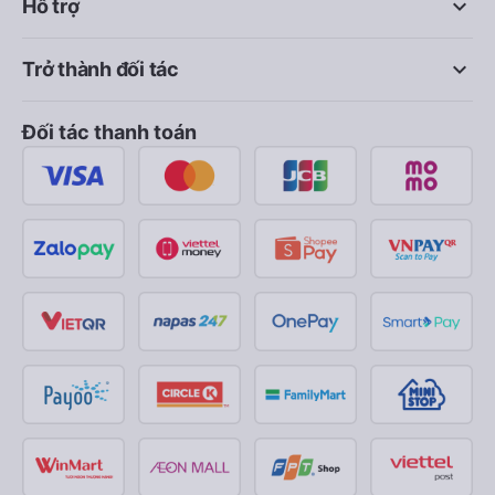
keyboard_arrow_down
Hỗ trợ
keyboard_arrow_down
Trở thành đối tác
Đối tác thanh toán