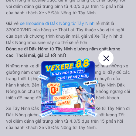
với điểm đánh giá trung bình từ 4.0/5 dựa trên 15 phản hồi
của hành khách Xe về Đắk Nông từ Tây Ninh.
Giá vé
xe limousine đi Đắk Nông từ Tây Ninh
rẻ nhất là
370000VND của hãng xe Thái Lai. Tùy thuộc vào vị trí ngồi
của bạn và chương trình khuyến mãi, giá vé Xe Tây Ninh đi
Đắk Nông limousine này có thể sẽ rẻ hơn
Dòng xe đi Đắk Nông từ Tây Ninh giường nằm chất lượng
cao: Thoải mái, giá cả tốt nhất
Những nhà xe đi Đắk Nông từ Tây Ninh đều sở hữu những xe
giường nằm chất lượng cao. Trên xe được trang bị đầy đủ các
trang thiết bị hiện đại phục vụ cho nhu cầu di chuyển của
hành khách. Bên cạnh đó, các hãng xe khách Tây Ninh Đắk
Nông luôn chú trọng đến chất lượng dịch vụ, không ngừng cải
thiện để mang đến trải nghiệm hoàn hảo cho hành khách.
Xe Tây Ninh Đắk Nông giường nằm tốt nhất: Xe từ Tây Ninh đi
Đắk Nông giường nằm được đánh giá chung chất lượng Tốt
với điểm đánh giá trung bình từ 4.0/5 dựa trên 15 phản hồi
của hành khách Xe về Đắk Nông từ Tây Ninh.