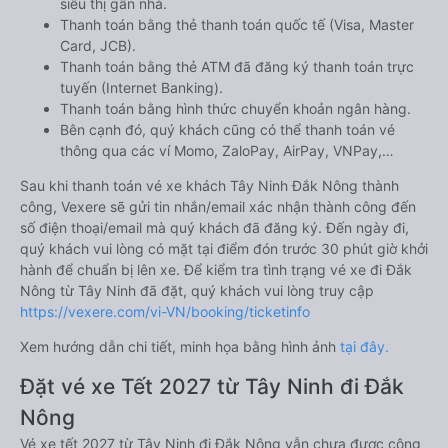
siêu thị gần nhà.
Thanh toán bằng thẻ thanh toán quốc tế (Visa, Master
Card, JCB).
Thanh toán bằng thẻ ATM đã đăng ký thanh toán trực
tuyến (Internet Banking).
Thanh toán bằng hình thức chuyển khoản ngân hàng.
Bên cạnh đó, quý khách cũng có thể thanh toán vé
thông qua các ví Momo, ZaloPay, AirPay, VNPay,…
Sau khi thanh toán vé xe khách Tây Ninh Đắk Nông thành
công, Vexere sẽ gửi tin nhắn/email xác nhận thành công đến
số điện thoại/email mà quý khách đã đăng ký. Đến ngày đi,
quý khách vui lòng có mặt tại điểm đón trước 30 phút giờ khởi
hành để chuẩn bị lên xe. Để kiểm tra tình trạng vé xe đi Đắk
Nông từ Tây Ninh đã đặt, quý khách vui lòng truy cập
https://vexere.com/vi-VN/booking/ticketinfo
Xem hướng dẫn chi tiết, minh họa bằng hình ảnh
tại đây.
Đặt vé xe Tết 2027 từ Tây Ninh đi Đắk
Nông
Vé xe tết 2027 từ Tây Ninh đi Đắk Nông vẫn chưa được công