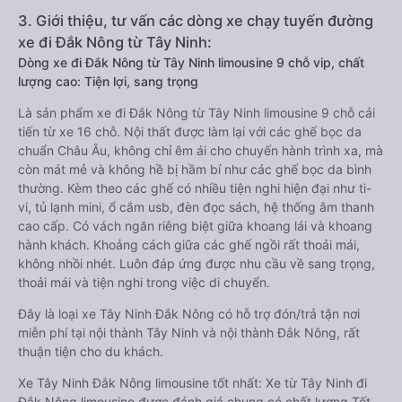
3. Giới thiệu, tư vấn các dòng xe chạy tuyến đường
xe đi Đắk Nông từ Tây Ninh:
Dòng xe đi Đắk Nông từ Tây Ninh limousine 9 chỗ vip, chất
lượng cao: Tiện lợi, sang trọng
Là sản phẩm xe đi Đắk Nông từ Tây Ninh limousine 9 chỗ cải
tiến từ xe 16 chỗ. Nội thất được làm lại với các ghế bọc da
chuẩn Châu Âu, không chỉ êm ái cho chuyến hành trình xa, mà
còn mát mẻ và không hề bị hầm bí như các ghế bọc da bình
thường. Kèm theo các ghế có nhiều tiện nghi hiện đại như ti-
vi, tủ lạnh mini, ổ cắm usb, đèn đọc sách, hệ thống âm thanh
cao cấp. Có vách ngăn riêng biệt giữa khoang lái và khoang
hành khách. Khoảng cách giữa các ghế ngồi rất thoải mái,
không nhồi nhét. Luôn đáp ứng được nhu cầu về sang trọng,
thoải mái và tiện nghi trong việc di chuyển.
Đây là loại xe Tây Ninh Đắk Nông có hỗ trợ đón/trả tận nơi
miễn phí tại nội thành Tây Ninh và nội thành Đắk Nông, rất
thuận tiện cho du khách.
Xe Tây Ninh Đắk Nông limousine tốt nhất: Xe từ Tây Ninh đi
Đắk Nông limousine được đánh giá chung có chất lượng Tốt