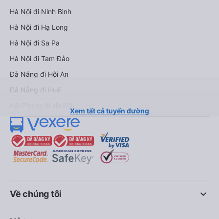
Hà Nội đi Ninh Bình
Hà Nội đi Hạ Long
Hà Nội đi Sa Pa
Hà Nội đi Tam Đảo
Đà Nẵng đi Hội An
Đà Nẵng đi Huế
Hải Phòng đi Hà Nội
Xem tất cả tuyến đường
keyboard_arrow_down
Về chúng tôi