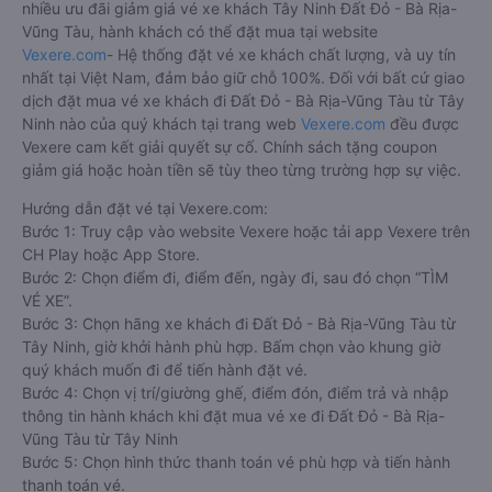
nhiều ưu đãi giảm giá vé xe khách Tây Ninh Đất Đỏ - Bà Rịa-
Vũng Tàu, hành khách có thể đặt mua tại website
Vexere.com
- Hệ thống đặt vé xe khách chất lượng, và uy tín
nhất tại Việt Nam, đảm bảo giữ chỗ 100%. Đối với bất cứ giao
dịch đặt mua vé xe khách đi Đất Đỏ - Bà Rịa-Vũng Tàu từ Tây
Ninh nào của quý khách tại trang web
Vexere.com
đều được
Vexere cam kết giải quyết sự cố. Chính sách tặng coupon
giảm giá hoặc hoàn tiền sẽ tùy theo từng trường hợp sự việc.
Hướng dẫn đặt vé tại Vexere.com:
Bước 1: Truy cập vào website Vexere hoặc tải app Vexere trên
CH Play hoặc App Store.
Bước 2: Chọn điểm đi, điểm đến, ngày đi, sau đó chọn “TÌM
VÉ XE”.
Bước 3: Chọn hãng xe khách đi Đất Đỏ - Bà Rịa-Vũng Tàu từ
Tây Ninh, giờ khởi hành phù hợp. Bấm chọn vào khung giờ
quý khách muốn đi để tiến hành đặt vé.
Bước 4: Chọn vị trí/giường ghế, điểm đón, điểm trả và nhập
thông tin hành khách khi đặt mua vé xe đi Đất Đỏ - Bà Rịa-
Vũng Tàu từ Tây Ninh
Bước 5: Chọn hình thức thanh toán vé phù hợp và tiến hành
thanh toán vé.