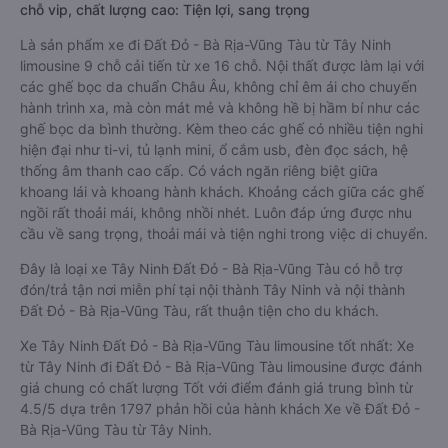
chỗ vip, chất lượng cao: Tiện lợi, sang trọng
Là sản phẩm xe đi Đất Đỏ - Bà Rịa-Vũng Tàu từ Tây Ninh
limousine 9 chỗ cải tiến từ xe 16 chỗ. Nội thất được làm lại với
các ghế bọc da chuẩn Châu Âu, không chỉ êm ái cho chuyến
hành trình xa, mà còn mát mẻ và không hề bị hầm bí như các
ghế bọc da bình thường. Kèm theo các ghế có nhiều tiện nghi
hiện đại như ti-vi, tủ lạnh mini, ổ cắm usb, đèn đọc sách, hệ
thống âm thanh cao cấp. Có vách ngăn riêng biệt giữa
khoang lái và khoang hành khách. Khoảng cách giữa các ghế
ngồi rất thoải mái, không nhồi nhét. Luôn đáp ứng được nhu
cầu về sang trọng, thoải mái và tiện nghi trong việc di chuyển.
Đây là loại xe Tây Ninh Đất Đỏ - Bà Rịa-Vũng Tàu có hỗ trợ
đón/trả tận nơi miễn phí tại nội thành Tây Ninh và nội thành
Đất Đỏ - Bà Rịa-Vũng Tàu, rất thuận tiện cho du khách.
Xe Tây Ninh Đất Đỏ - Bà Rịa-Vũng Tàu limousine tốt nhất: Xe
từ Tây Ninh đi Đất Đỏ - Bà Rịa-Vũng Tàu limousine được đánh
giá chung có chất lượng Tốt với điểm đánh giá trung bình từ
4.5/5 dựa trên 1797 phản hồi của hành khách Xe về Đất Đỏ -
Bà Rịa-Vũng Tàu từ Tây Ninh.