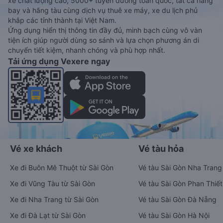
xe chất lượng cao, 5000+ tuyến đường toàn quốc, tất cả hãng
bay và hãng tàu cùng dịch vụ thuê xe máy, xe du lịch phủ
khắp các tỉnh thành tại Việt Nam.
Ứng dụng hiển thị thông tin đầy đủ, minh bạch cùng vô vàn
tiện ích giúp người dùng so sánh và lựa chọn phương án di
chuyển tiết kiệm, nhanh chóng và phù hợp nhất.
Tải ứng dụng Vexere ngay
Vé xe khách
Vé tàu hỏa
Xe đi Buôn Mê Thuột từ Sài Gòn
Vé tàu Sài Gòn Nha Trang
Xe đi Vũng Tàu từ Sài Gòn
Vé tàu Sài Gòn Phan Thiết
Xe đi Nha Trang từ Sài Gòn
Vé tàu Sài Gòn Đà Nẵng
Xe đi Đà Lạt từ Sài Gòn
Vé tàu Sài Gòn Hà Nội