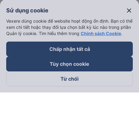
close
Sử dụng cookie
Vexere dùng cookie để website hoạt động ổn định. Bạn có thể
xem chi tiết hoặc thay đổi lựa chọn bất kỳ lúc nào trong phần
Quản lý cookie. Tìm hiểu thêm trong
Chính sách Cookie
.
Chấp nhận tất cả
Tùy chọn cookie
Từ chối
Theo dõi chúng tôi trên
Facebook
Tiktok
Youtube
Công ty TNHH Thương Mại Dịch Vụ Vexere
Địa chỉ đăng ký kinh doanh: 8C Chữ Đồng Tử, Phường Tân
Sơn Nhất, TP. Hồ Chí Minh, Việt Nam