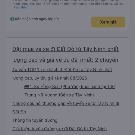
để đọc sách được. Drap giường và mền đều rất sạch sẽ gọn gàng. Xe tiện
nghi, chạy êm. Bác tài và các anh nhân viên cũng thân thiện lịch sự. Có xe
trung chuyển về nội thành thành phố tuy hoà rất tiện. Giá vé hợp lý. Nói
Xem thêm
chung là mình rất ưng ý, cảm ơn nhà xe.
Xác nhận chỗ ngay lập tức
Xem giá
Đặt mua vé xe đi Đất Đỏ từ Tây Ninh chất
lượng cao và giá vé ưu đãi nhất: 2 chuyến
Tư vấn TOP 1 xe khách đi Đất Đỏ từ Tây Ninh chất
lượng cao, uy tín, giá rẻ nhất 08/2026
🚌 1. Xe Hồng Sơn (Phú Yên) khởi hành tại 136
Trưng Nữ Vương (Bến xe Tây Ninh)
Những câu hỏi thường gặp về tuyến xe từ Tây Ninh đi
Đất Đỏ
Thông tin tuyến đường
Giới thiệu tuyến đường xe đi Đất Đỏ từ Tây Ninh