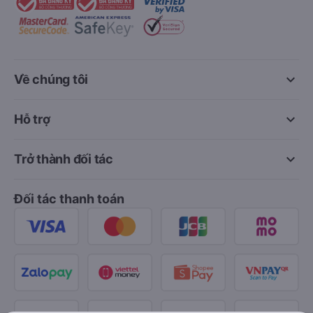
keyboard_arrow_down
Về chúng tôi
keyboard_arrow_down
Hỗ trợ
keyboard_arrow_down
Trở thành đối tác
Đối tác thanh toán