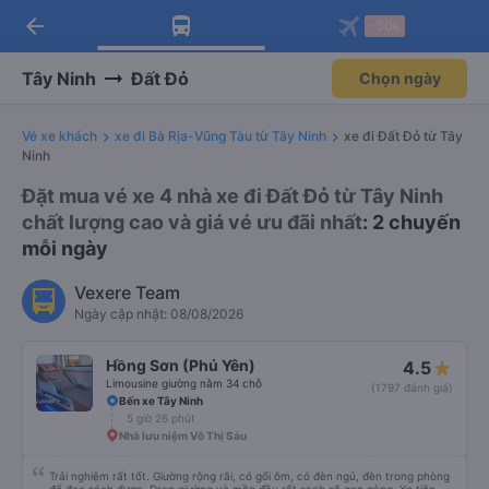
arrow_back
Tải app Vexere ngay!
Tải app Vexere
-30k
Mở app
Mở app
Nhận ưu đãi thành viên độc
-30k/ghế khi đặt vé máy bay qua
quyền
app
Tây Ninh
Đất Đỏ
Chọn ngày
Vé xe khách
xe đi Bà Rịa-Vũng Tàu từ Tây Ninh
xe đi Đất Đỏ từ Tây
Ninh
Đặt mua vé xe 4 nhà xe đi Đất Đỏ từ Tây Ninh
chất lượng cao và giá vé ưu đãi nhất
: 2 chuyến
mỗi ngày
Vexere Team
Ngày cập nhật: 08/08/2026
Hồng Sơn (Phú Yên)
4.5
Limousine giường nằm 34 chỗ
(1797 đánh giá)
Bến xe Tây Ninh
5 giờ 26 phút
Nhà lưu niệm Võ Thị Sáu
Trải nghiệm rất tốt. Giường rộng rãi, có gối ôm, có đèn ngủ, đèn trong phòng