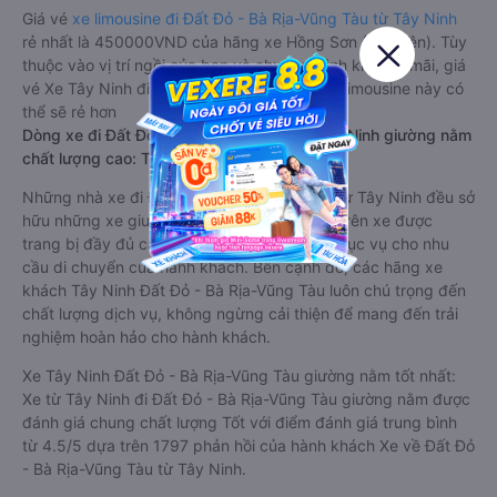
Giá vé
xe limousine đi Đất Đỏ - Bà Rịa-Vũng Tàu từ Tây Ninh
rẻ nhất là 450000VND của hãng xe Hồng Sơn (Phú Yên). Tùy
thuộc vào vị trí ngồi của bạn và chương trình khuyến mãi, giá
vé Xe Tây Ninh đi Đất Đỏ - Bà Rịa-Vũng Tàu limousine này có
thể sẽ rẻ hơn
Dòng xe đi Đất Đỏ - Bà Rịa-Vũng Tàu từ Tây Ninh giường nằm
chất lượng cao: Thoải mái, giá cả tốt nhất
Những nhà xe đi Đất Đỏ - Bà Rịa-Vũng Tàu từ Tây Ninh đều sở
hữu những xe giường nằm chất lượng cao. Trên xe được
trang bị đầy đủ các trang thiết bị hiện đại phục vụ cho nhu
cầu di chuyển của hành khách. Bên cạnh đó, các hãng xe
khách Tây Ninh Đất Đỏ - Bà Rịa-Vũng Tàu luôn chú trọng đến
chất lượng dịch vụ, không ngừng cải thiện để mang đến trải
nghiệm hoàn hảo cho hành khách.
Xe Tây Ninh Đất Đỏ - Bà Rịa-Vũng Tàu giường nằm tốt nhất:
Xe từ Tây Ninh đi Đất Đỏ - Bà Rịa-Vũng Tàu giường nằm được
đánh giá chung chất lượng Tốt với điểm đánh giá trung bình
từ 4.5/5 dựa trên 1797 phản hồi của hành khách Xe về Đất Đỏ
- Bà Rịa-Vũng Tàu từ Tây Ninh.