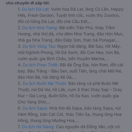
cho chuyến đi sắp tới:
1.
Du lịch Đà Lạt:
Vườn hoa Đà Lạt, làng Cù Lần, Happy
Hills, Fresh Garden, Tuyệt tình cốc, vườn thú Zoodoo,
đồi cỏ hồng Đà Lạt, đồi chè Cầu Đất,...
2.
Du lịch Nha Trang:
Bãi biển Trần Phú, tháp Trầm
Hương, nhà thờ đá, chợ đêm Nha Trang, đảo Hòn Mun,
nhà ga Nha Trang, đảo Điệp Sơn, thác bà Ponagar,...
3.
Du lịch Vũng Tàu:
Ngọn hải đăng, Bãi Sau, Hồ Mây,
mũi Nghinh Phong, hồ Đá Xanh, đồi Con Heo, hòn Bà,
vườn quốc gia Bình Châu, bến thuyền Marina,...
4.
Du lịch Phan Thiết:
Bãi đá Ông Địa, hòn Rơm, đồi cát
bay, Bàu Trắng - Bàu Sen, suối Tiên, làng chài Mũi Né,
đảo Hòn Bà, hải đăng Kê Gà,...
5.
Du lịch Buôn Ma Thuột:
Bảo tàng cà phê Buôn Mê
Thuột, núi Đá Voi, hồ Lắk, cụm 3 thác Dray Sap – Dray
Nur – Gia Long, Buôn Đôn, hồ Ea Kao, vườn quốc gia
Chư Yang Shin,...
6.
Du lịch Sapa:
Nhà thờ đá Sapa, bảo tàng Sapa, núi
Hàm Rồng, bản Cát Cát, thác Tiên Sa, thung lũng Hoa
Hồng, thung lũng Mường Hoa,...
7.
Du lịch Hà Giang:
Cao nguyên đá Đồng Văn, cột cờ