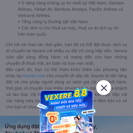
• 5 hãng hàng không uy tín nhất tại Việt Nam: Vietnam
Airlines, Vietjet Air, Bamboo Airways, Pacific Airlines và
Vietravel Airlines.
• Tổng công ty Đường sắt Việt Nam.
• Các đơn vị cho thuê xe máy, thuê xe du lịch uy tín
trên toàn quốc.
Chỉ với vài thao tác đơn giản, bạn đã có thể đặt được dịch vụ
di chuyển tại Vexere với nhiều ưu đãi vô cùng hấp dẫn. Vexere
luôn sẵn sàng đồng hành và mang đến cho bạn những
chuyến đi thoải mái, an toàn và trọn vẹn nhất.
Bên cạnh đó, bạn có thể tham khảo thêm các phương tiện
khác tại
Goyolo.com
cho chuyến đi sắp tới. Goyolo là nền tảng
đặt vé cho phép người dùng so sánh giá cả, giờ khởi hành,
thời gian di chuyển của nhiều phương tiện máy bay, xe khách
và tàu hoả. Hệ thống của Goyolo được liên kết trực tiếp với
các hãng máy bay, xe khách và tàu hoả, luôn đảm bảo có vé
cho bạn di chuyển.
Ứng dụng đặt vé Xe khách, Máy bay,