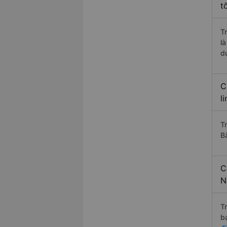
t
T
l
d
C
l
Tr
B
C
N
T
b