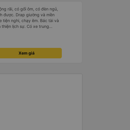
rộng rãi, có gối ôm, có đèn ngủ,
ch được. Drap giường và mền
 tiện nghi, chạy êm. Bác tài và
thiện lịch sự. Có xe trung
ố tuy hoà rất tiện. Giá vé hợp
g ý, cảm ơn nhà xe.
Xem giá