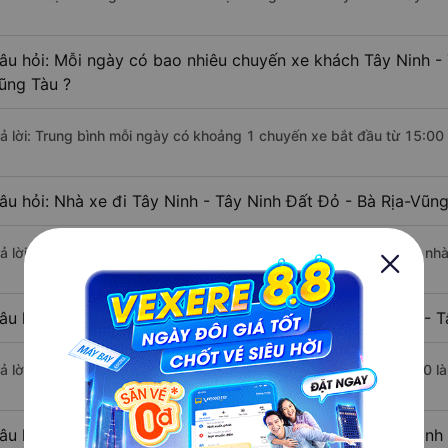
âu hỏi: Mỗi ngày có bao nhiêu chuyến xe khách Tây Ninh - 
ũng Tàu ?
rả lời: Trung bình mỗi ngày có khoảng 1 chuyến xe bắt đầu từ 15:00
âu hỏi: Nhà xe đi Tây Ninh - Tây Ninh Đất Đỏ - Bà Rịa-Vũn
rả lời: Chuyến xe có giờ xuất phát sớm nhất vào lúc 15:00 là của nh
âu hỏi: Nhà xe đi Đất Đỏ - Bà Rịa-Vũng Tàu từ Tây Ninh - T
rả lời: Chuyến xe có giờ xuất phát trễ (muộn) nhất là vào lúc 15:00 
âu hỏi: Review xe đi Đất Đỏ - Bà Rịa-Vũng Tàu từ Tây Ninh