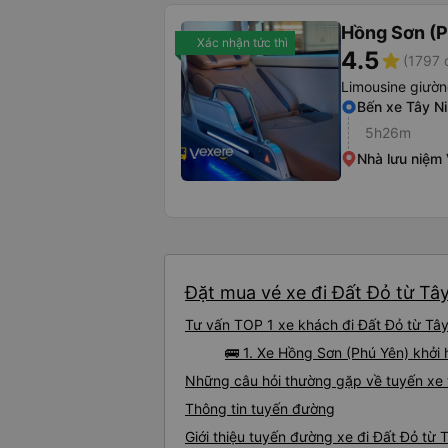
Hồng Sơn (P
Xác nhận tức thì
4.5
star
(1797 
Limousine giườ
Bến xe Tây N
5h26m
Nhà lưu niệm 
Đặt mua vé xe đi Đất Đỏ từ Tây
Tư vấn TOP 1 xe khách đi Đất Đỏ từ Tây 
🚌 1. Xe Hồng Sơn (Phú Yên) khởi
Những câu hỏi thường gặp về tuyến xe 
Thông tin tuyến đường
Giới thiệu tuyến đường xe đi Đất Đỏ từ 