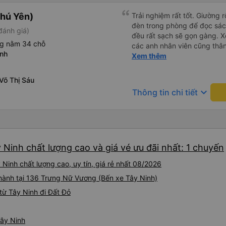
hú Yên)
Trải nghiệm rất tốt. Giường 
đèn trong phòng để đọc sá
đánh giá)
đều rất sạch sẽ gọn gàng. Xe
ng nằm 34 chỗ
các anh nhân viên cũng thân 
inh
chuyển về nội thành thành ph
Xem thêm
lý. Nói chung là mình rất ưn
Võ Thị Sáu
keyboard_arrow_down
Thông tin chi tiết
 Ninh chất lượng cao và giá vé ưu đãi nhất: 1 chuyến
Ninh chất lượng cao, uy tín, giá rẻ nhất 08/2026
 hành tại 136 Trưng Nữ Vương (Bến xe Tây Ninh)
từ Tây Ninh đi Đất Đỏ
Tây Ninh