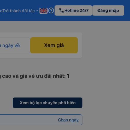
help_outline
phone
Hotline 24/7
Đăng nhập
re
Trở thành đối tác
arrow_drop_down
Xem giá
 ngày về
 cao và giá vé ưu đãi nhất
: 1
Xem bộ lọc chuyến phổ biến
Chọn ngày