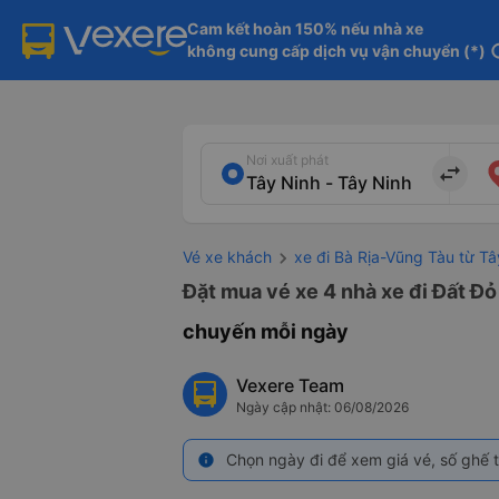
Cam kết hoàn 150% nếu nhà xe

không cung cấp dịch vụ vận chuyển (*)
in
Nơi xuất phát
import_export
Vé xe khách
xe đi Bà Rịa-Vũng Tàu từ Tâ
Đặt mua vé xe 4 nhà xe đi Đất Đỏ
chuyến mỗi ngày
Vexere Team
Ngày cập nhật: 06/08/2026
Chọn ngày đi để xem giá vé, số ghế t
info