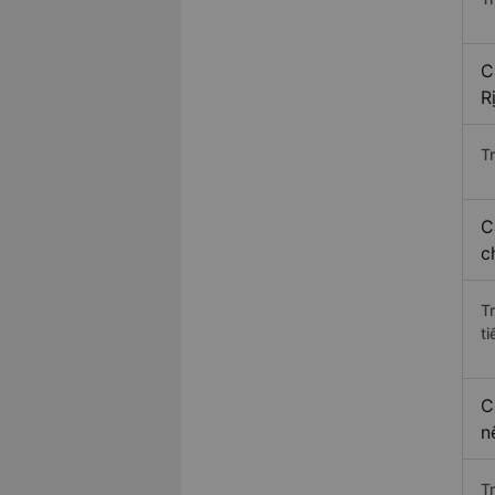
C
R
Tr
C
c
T
ti
C
n
T