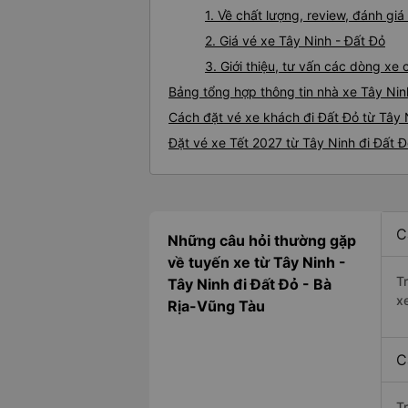
1. Về chất lượng, review, đánh gi
2. Giá vé xe Tây Ninh - Đất Đỏ
3. Giới thiệu, tư vấn các dòng xe
Bảng tổng hợp thông tin nhà xe Tây Nin
Cách đặt vé xe khách đi Đất Đỏ từ Tây 
Đặt vé xe Tết 2027 từ Tây Ninh đi Đất 
C
Những câu hỏi thường gặp
về tuyến xe từ Tây Ninh -
T
Tây Ninh đi Đất Đỏ - Bà
x
Rịa-Vũng Tàu
C
T