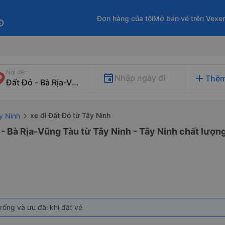
Đơn hàng của tôi
Mở bán vé trên Vexe
fo
Nơi đến
add
Nhập ngày đi
Thêm
xe đi Đất Đỏ từ Tây Ninh
y Ninh
 - Bà Rịa-Vũng Tàu từ Tây Ninh - Tây Ninh chất lượng
rống và ưu đãi khi đặt vé