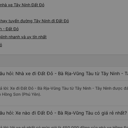
á nhà xe Tây Ninh Đất Đỏ
 chạy tuyến đường Tây Ninh đi Đất Đỏ
h - Đất Đỏ
Ninh nhanh và uy tín nhất
Đỏ
âu hỏi: Nhà xe đi Đất Đỏ - Bà Rịa-Vũng Tàu từ Tây Ninh - T
rả lời: Xe đi Đất Đỏ - Bà Rịa-Vũng Tàu từ Tây Ninh - Tây Ninh được đ
e Hồng Sơn (Phú Yên).
âu hỏi: Xe nào đi Đất Đỏ - Bà Rịa-Vũng Tàu có giá rẻ nhất?
rả lời: Vé xe rẻ nhất có mức giá là 450.000 đồng của nhà xe Hồng S