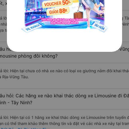
ốt, xuất sắc, cao cấp nhất?
rả lời: Những hãng xe đi Tây Ninh - Tây Ninh Đất Đỏ - Bà Rịa-Vũng Tà
à nhà xe Hồng Sơn (Phú Yên) đi Đất Đỏ - Bà Rịa-Vũng Tàu từ Tây Ninh
ựa trên 1791 đánh giá của khách hàng).
âu hỏi: Có loại xe Tây Ninh - Tây Ninh Đất Đỏ - Bà Rịa-Vũn
imousine phòng đôi không?
ả lời: Hiện tại chưa có nhà xe nào có loại xe giường nằm đôi khai th
à Rịa-Vũng Tàu.
âu hỏi: Các hãng xe nào khai thác dòng xe Limousine đi Đấ
inh - Tây Ninh?
rả lời: Hiện tại có 1 hãng xe khai thác dòng xe Limousine trên tuyế
ạn có thể tham khảo thêm thông tin và đặt vé các nhà xe này tại tra