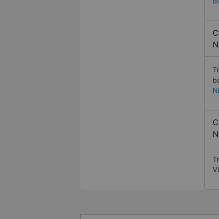
đ
C
N
T
b
N
C
N
Tr
V