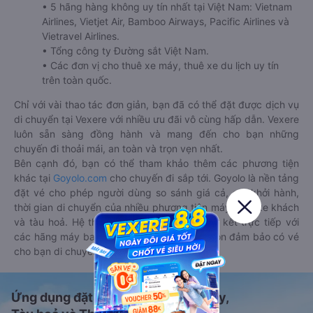
• 5 hãng hàng không uy tín nhất tại Việt Nam: Vietnam
Airlines, Vietjet Air, Bamboo Airways, Pacific Airlines và
Vietravel Airlines.
• Tổng công ty Đường sắt Việt Nam.
• Các đơn vị cho thuê xe máy, thuê xe du lịch uy tín
trên toàn quốc.
Chỉ với vài thao tác đơn giản, bạn đã có thể đặt được dịch vụ
di chuyển tại Vexere với nhiều ưu đãi vô cùng hấp dẫn. Vexere
luôn sẵn sàng đồng hành và mang đến cho bạn những
chuyến đi thoải mái, an toàn và trọn vẹn nhất.
Bên cạnh đó, bạn có thể tham khảo thêm các phương tiện
khác tại
Goyolo.com
cho chuyến đi sắp tới. Goyolo là nền tảng
đặt vé cho phép người dùng so sánh giá cả, giờ khởi hành,
thời gian di chuyển của nhiều phương tiện máy bay, xe khách
và tàu hoả. Hệ thống của Goyolo được liên kết trực tiếp với
các hãng máy bay, xe khách và tàu hoả, luôn đảm bảo có vé
cho bạn di chuyển.
Ứng dụng đặt vé Xe khách, Máy bay,