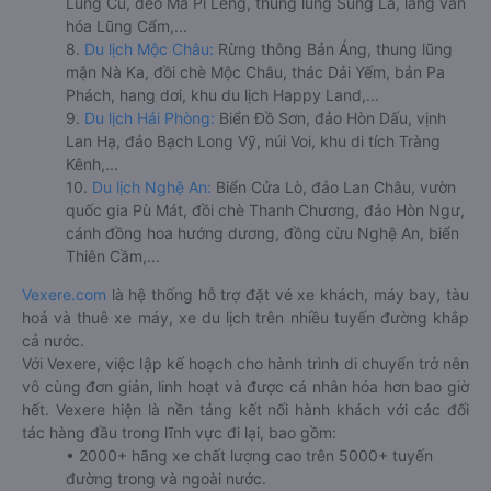
Lũng Cú, đèo Mã Pí Lèng, thung lũng Sủng Là, làng văn
hóa Lũng Cẩm,...
8.
Du lịch Mộc Châu:
Rừng thông Bản Áng, thung lũng
mận Nà Ka, đồi chè Mộc Châu, thác Dải Yếm, bản Pa
Phách, hang dơi, khu du lịch Happy Land,...
9.
Du lịch Hải Phòng:
Biển Đồ Sơn, đảo Hòn Dấu, vịnh
Lan Hạ, đảo Bạch Long Vỹ, núi Voi, khu di tích Tràng
Kênh,...
10.
Du lịch Nghệ An:
Biển Cửa Lò, đảo Lan Châu, vườn
quốc gia Pù Mát, đồi chè Thanh Chương, đảo Hòn Ngư,
cánh đồng hoa hướng dương, đồng cừu Nghệ An, biển
Thiên Cầm,...
Vexere.com
là hệ thống hỗ trợ đặt vé xe khách, máy bay, tàu
hoả và thuê xe máy, xe du lịch trên nhiều tuyến đường khắp
cả nước.
Với Vexere, việc lập kế hoạch cho hành trình di chuyển trở nên
vô cùng đơn giản, linh hoạt và được cá nhân hóa hơn bao giờ
hết. Vexere hiện là nền tảng kết nối hành khách với các đối
tác hàng đầu trong lĩnh vực đi lại, bao gồm:
• 2000+ hãng xe chất lượng cao trên 5000+ tuyến
đường trong và ngoài nước.