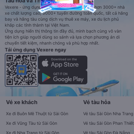
Tàu hoả và Thuê xe
Vexere - ứng dụng đặt vé đa phương tiện với hơn 3000+ nhà
xe chất lượng cao, 5000+ tuyến đường toàn quốc, tất cả hãng
bay và hãng tàu cùng dịch vụ thuê xe máy, xe du lịch phủ
khắp các tỉnh thành tại Việt Nam.
Ứng dụng hiển thị thông tin đầy đủ, minh bạch cùng vô vàn
tiện ích giúp người dùng so sánh và lựa chọn phương án di
chuyển tiết kiệm, nhanh chóng và phù hợp nhất.
Tải ứng dụng Vexere ngay
Vé xe khách
Vé tàu hỏa
Xe đi Buôn Mê Thuột từ Sài Gòn
Vé tàu Sài Gòn Nha Trang
Xe đi Vũng Tàu từ Sài Gòn
Vé tàu Sài Gòn Phan Thiết
Xe đi Nha Trang từ Sài Gòn
Vé tàu Sài Gòn Đà Nẵng