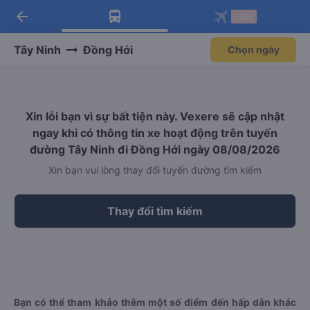
arrow_back
Tải app Vexere ngay!
Tải app Vexere
-30k
Mở app
Mở app
Nhận ưu đãi thành viên độc
-30k/ghế khi đặt vé máy bay qua
quyền
app
Tây Ninh
Đồng Hới
Chọn ngày
Xin lỗi bạn vì sự bất tiện này. Vexere sẽ cập nhật
ngay khi có thông tin xe hoạt động trên tuyến
đường Tây Ninh đi Đồng Hới ngày 08/08/2026
Xin bạn vui lòng thay đổi tuyến đường tìm kiếm
Thay đổi tìm kiếm
Bạn có thể tham khảo thêm một số điểm đến hấp dẫn khác