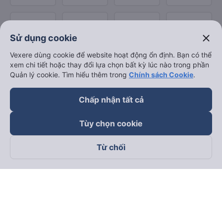
close
Sử dụng cookie
Vexere dùng cookie để website hoạt động ổn định. Bạn có thể
xem chi tiết hoặc thay đổi lựa chọn bất kỳ lúc nào trong phần
Quản lý cookie. Tìm hiểu thêm trong
Chính sách Cookie
.
Chấp nhận tất cả
Tùy chọn cookie
Từ chối
Theo dõi chúng tôi trên
Facebook
Tiktok
Youtube
Công ty TNHH Thương Mại Dịch Vụ Vexere