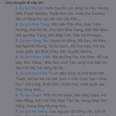
cho chuyến đi sắp tới:
1.
Du lịch Đà Lạt:
Vườn hoa Đà Lạt, làng Cù Lần, Happy
Hills, Fresh Garden, Tuyệt tình cốc, vườn thú Zoodoo,
đồi cỏ hồng Đà Lạt, đồi chè Cầu Đất,...
2.
Du lịch Nha Trang:
Bãi biển Trần Phú, tháp Trầm
Hương, nhà thờ đá, chợ đêm Nha Trang, đảo Hòn Mun,
nhà ga Nha Trang, đảo Điệp Sơn, thác bà Ponagar,...
3.
Du lịch Vũng Tàu:
Ngọn hải đăng, Bãi Sau, Hồ Mây,
mũi Nghinh Phong, hồ Đá Xanh, đồi Con Heo, hòn Bà,
vườn quốc gia Bình Châu, bến thuyền Marina,...
4.
Du lịch Phan Thiết:
Bãi đá Ông Địa, hòn Rơm, đồi cát
bay, Bàu Trắng - Bàu Sen, suối Tiên, làng chài Mũi Né,
đảo Hòn Bà, hải đăng Kê Gà,...
5.
Du lịch Buôn Ma Thuột:
Bảo tàng cà phê Buôn Mê
Thuột, núi Đá Voi, hồ Lắk, cụm 3 thác Dray Sap – Dray
Nur – Gia Long, Buôn Đôn, hồ Ea Kao, vườn quốc gia
Chư Yang Shin,...
6.
Du lịch Sapa:
Nhà thờ đá Sapa, bảo tàng Sapa, núi
Hàm Rồng, bản Cát Cát, thác Tiên Sa, thung lũng Hoa
Hồng, thung lũng Mường Hoa,...
7.
Du lịch Hà Giang:
Cao nguyên đá Đồng Văn, cột cờ