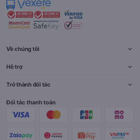
keyboard_arrow_down
Về chúng tôi
keyboard_arrow_down
Hỗ trợ
keyboard_arrow_down
Trở thành đối tác
Đối tác thanh toán