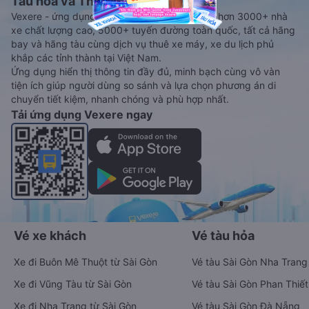
Tàu hoả và Thuê xe
Vexere - ứng dụng đặt vé đa phương tiện với hơn 3000+ nhà
xe chất lượng cao, 5000+ tuyến đường toàn quốc, tất cả hãng
bay và hãng tàu cùng dịch vụ thuê xe máy, xe du lịch phủ
khắp các tỉnh thành tại Việt Nam.
Ứng dụng hiển thị thông tin đầy đủ, minh bạch cùng vô vàn
tiện ích giúp người dùng so sánh và lựa chọn phương án di
chuyển tiết kiệm, nhanh chóng và phù hợp nhất.
Tải ứng dụng Vexere ngay
Vé xe khách
Vé tàu hỏa
Xe đi Buôn Mê Thuột từ Sài Gòn
Vé tàu Sài Gòn Nha Trang
Xe đi Vũng Tàu từ Sài Gòn
Vé tàu Sài Gòn Phan Thiết
Xe đi Nha Trang từ Sài Gòn
Vé tàu Sài Gòn Đà Nẵng