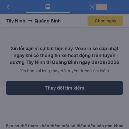
arrow_back
Tải app Vexere ngay!
Tải app Vexere
-30k
Mở app
Mở app
Nhận ưu đãi thành viên độc
-30k/ghế khi đặt vé máy bay qua
quyền
app
Tây Ninh
Quảng Bình
Chọn ngày
Xin lỗi bạn vì sự bất tiện này. Vexere sẽ cập nhật
ngay khi có thông tin xe hoạt động trên tuyến
đường Tây Ninh đi Quảng Bình ngày 09/08/2026
Xin bạn vui lòng thay đổi tuyến đường tìm kiếm
Thay đổi tìm kiếm
Bạn có thể tham khảo thêm một số điểm đến hấp dẫn khác