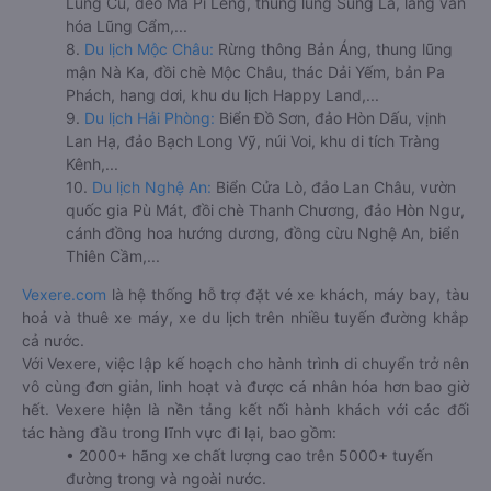
Lũng Cú, đèo Mã Pí Lèng, thung lũng Sủng Là, làng văn
hóa Lũng Cẩm,...
8.
Du lịch Mộc Châu:
Rừng thông Bản Áng, thung lũng
mận Nà Ka, đồi chè Mộc Châu, thác Dải Yếm, bản Pa
Phách, hang dơi, khu du lịch Happy Land,...
9.
Du lịch Hải Phòng:
Biển Đồ Sơn, đảo Hòn Dấu, vịnh
Lan Hạ, đảo Bạch Long Vỹ, núi Voi, khu di tích Tràng
Kênh,...
10.
Du lịch Nghệ An:
Biển Cửa Lò, đảo Lan Châu, vườn
quốc gia Pù Mát, đồi chè Thanh Chương, đảo Hòn Ngư,
cánh đồng hoa hướng dương, đồng cừu Nghệ An, biển
Thiên Cầm,...
Vexere.com
là hệ thống hỗ trợ đặt vé xe khách, máy bay, tàu
hoả và thuê xe máy, xe du lịch trên nhiều tuyến đường khắp
cả nước.
Với Vexere, việc lập kế hoạch cho hành trình di chuyển trở nên
vô cùng đơn giản, linh hoạt và được cá nhân hóa hơn bao giờ
hết. Vexere hiện là nền tảng kết nối hành khách với các đối
tác hàng đầu trong lĩnh vực đi lại, bao gồm:
• 2000+ hãng xe chất lượng cao trên 5000+ tuyến
đường trong và ngoài nước.