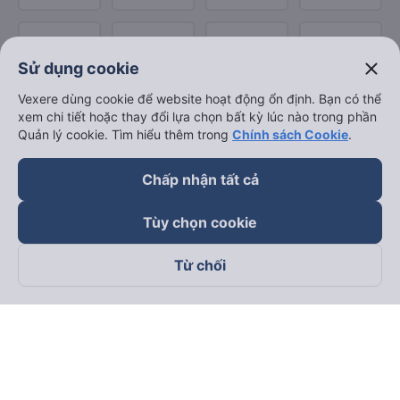
close
Sử dụng cookie
Vexere dùng cookie để website hoạt động ổn định. Bạn có thể
xem chi tiết hoặc thay đổi lựa chọn bất kỳ lúc nào trong phần
Quản lý cookie. Tìm hiểu thêm trong
Chính sách Cookie
.
Chấp nhận tất cả
Tùy chọn cookie
Từ chối
Theo dõi chúng tôi trên
Facebook
Tiktok
Youtube
Công ty TNHH Thương Mại Dịch Vụ Vexere