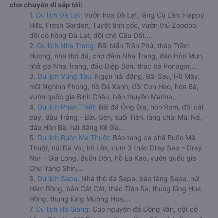
cho chuyến đi sắp tới:
1.
Du lịch Đà Lạt:
Vườn hoa Đà Lạt, làng Cù Lần, Happy
Hills, Fresh Garden, Tuyệt tình cốc, vườn thú Zoodoo,
đồi cỏ hồng Đà Lạt, đồi chè Cầu Đất,...
2.
Du lịch Nha Trang:
Bãi biển Trần Phú, tháp Trầm
Hương, nhà thờ đá, chợ đêm Nha Trang, đảo Hòn Mun,
nhà ga Nha Trang, đảo Điệp Sơn, thác bà Ponagar,...
3.
Du lịch Vũng Tàu:
Ngọn hải đăng, Bãi Sau, Hồ Mây,
mũi Nghinh Phong, hồ Đá Xanh, đồi Con Heo, hòn Bà,
vườn quốc gia Bình Châu, bến thuyền Marina,...
4.
Du lịch Phan Thiết:
Bãi đá Ông Địa, hòn Rơm, đồi cát
bay, Bàu Trắng - Bàu Sen, suối Tiên, làng chài Mũi Né,
đảo Hòn Bà, hải đăng Kê Gà,...
5.
Du lịch Buôn Ma Thuột:
Bảo tàng cà phê Buôn Mê
Thuột, núi Đá Voi, hồ Lắk, cụm 3 thác Dray Sap – Dray
Nur – Gia Long, Buôn Đôn, hồ Ea Kao, vườn quốc gia
Chư Yang Shin,...
6.
Du lịch Sapa:
Nhà thờ đá Sapa, bảo tàng Sapa, núi
Hàm Rồng, bản Cát Cát, thác Tiên Sa, thung lũng Hoa
Hồng, thung lũng Mường Hoa,...
7.
Du lịch Hà Giang:
Cao nguyên đá Đồng Văn, cột cờ