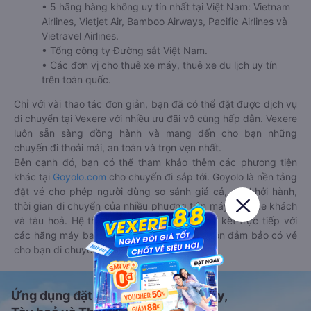
• 5 hãng hàng không uy tín nhất tại Việt Nam: Vietnam
Airlines, Vietjet Air, Bamboo Airways, Pacific Airlines và
Vietravel Airlines.
• Tổng công ty Đường sắt Việt Nam.
• Các đơn vị cho thuê xe máy, thuê xe du lịch uy tín
trên toàn quốc.
Chỉ với vài thao tác đơn giản, bạn đã có thể đặt được dịch vụ
di chuyển tại Vexere với nhiều ưu đãi vô cùng hấp dẫn. Vexere
luôn sẵn sàng đồng hành và mang đến cho bạn những
chuyến đi thoải mái, an toàn và trọn vẹn nhất.
Bên cạnh đó, bạn có thể tham khảo thêm các phương tiện
khác tại
Goyolo.com
cho chuyến đi sắp tới. Goyolo là nền tảng
đặt vé cho phép người dùng so sánh giá cả, giờ khởi hành,
thời gian di chuyển của nhiều phương tiện máy bay, xe khách
và tàu hoả. Hệ thống của Goyolo được liên kết trực tiếp với
các hãng máy bay, xe khách và tàu hoả, luôn đảm bảo có vé
cho bạn di chuyển.
Ứng dụng đặt vé Xe khách, Máy bay,