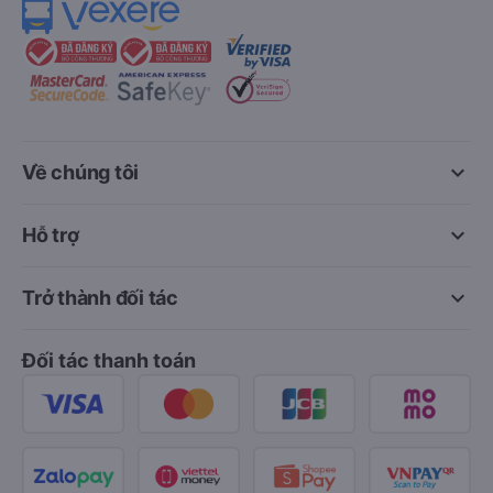
keyboard_arrow_down
Về chúng tôi
keyboard_arrow_down
Hỗ trợ
keyboard_arrow_down
Trở thành đối tác
Đối tác thanh toán