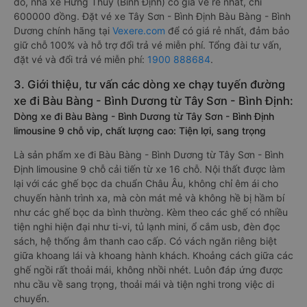
đó, nhà xe Hưng Thủy (Bình Định) có giá vé rẻ nhất, chỉ
600000 đồng. Đặt vé xe Tây Sơn - Bình Định Bàu Bàng - Bình
Dương chính hãng tại
Vexere.com
để có giá rẻ nhất, đảm bảo
giữ chỗ 100% và hỗ trợ đổi trả vé miễn phí. Tổng đài tư vấn,
đặt vé và đổi trả vé miễn phí:
1900 888684
.
3. Giới thiệu, tư vấn các dòng xe chạy tuyến đường
xe đi Bàu Bàng - Bình Dương từ Tây Sơn - Bình Định:
Dòng xe đi Bàu Bàng - Bình Dương từ Tây Sơn - Bình Định
limousine 9 chỗ vip, chất lượng cao: Tiện lợi, sang trọng
Là sản phẩm xe đi Bàu Bàng - Bình Dương từ Tây Sơn - Bình
Định limousine 9 chỗ cải tiến từ xe 16 chỗ. Nội thất được làm
lại với các ghế bọc da chuẩn Châu Âu, không chỉ êm ái cho
chuyến hành trình xa, mà còn mát mẻ và không hề bị hầm bí
như các ghế bọc da bình thường. Kèm theo các ghế có nhiều
tiện nghi hiện đại như ti-vi, tủ lạnh mini, ổ cắm usb, đèn đọc
sách, hệ thống âm thanh cao cấp. Có vách ngăn riêng biệt
giữa khoang lái và khoang hành khách. Khoảng cách giữa các
ghế ngồi rất thoải mái, không nhồi nhét. Luôn đáp ứng được
nhu cầu về sang trọng, thoải mái và tiện nghi trong việc di
chuyển.