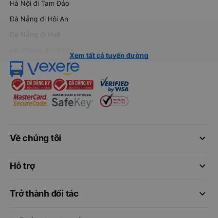
Hà Nội đi Tam Đảo
Đà Nẵng đi Hội An
Đà Nẵng đi Huế
Hải Phòng đi Hà Nội
Xem tất cả tuyến đường
keyboard_arrow_down
Về chúng tôi
keyboard_arrow_down
Hỗ trợ
keyboard_arrow_down
Trở thành đối tác