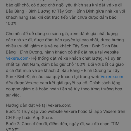
bảo giữ chỗ, có được chỗ ngồi yêu thích sau khi đặt vé xe đi
Bàu Bàng - Bình Dương từ Tây Sơn - Bình Định giữa nhà xe với
khách hàng sau khi đặt trực tiếp vẫn chưa được đảm bảo
100%.
Cho nên để dễ dàng so sánh giá, xem đánh giá chất lượng
các nhà xe đi, được đảm bảo quyền lợi cao nhất, được hưởng
nhiều ưu đãi giảm giá vé xe khách Tây Sơn - Bình Định Bàu
Bàng - Bình Dương, hành khách có thể đặt mua tại website
Vexere.com
- Hệ thống đặt vé xe khách chất lượng, và uy tín
nhất tại Việt Nam, đảm bảo giữ chỗ 100%. Đối với bất cứ giao
dịch đặt mua vé xe khách đi Bàu Bàng - Bình Dương từ Tây
Sơn - Bình Định nào của quý khách tại trang web
Vexere.com
đều được Vexere cam kết giải quyết sự cố. Chính sách tặng
coupon giảm giá hoặc hoàn tiền sẽ tùy theo từng trường hợp
sự việc.
Hướng dẫn đặt vé tại Vexere.com:
Bước 1: Truy cập vào website Vexere hoặc tải app Vexere trên
CH Play hoặc App Store.
Bước 2: Chọn điểm đi, điểm đến, ngày đi, sau đó chọn “TÌM
VÉ XE”.