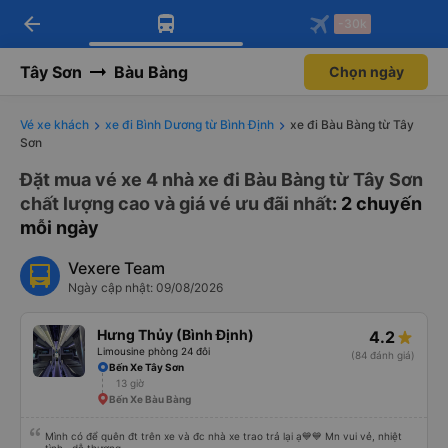
arrow_back
Tải app Vexere ngay!
Tải app Vexere
-30k
Mở app
Mở app
Nhận ưu đãi thành viên độc
-30k/ghế khi đặt vé máy bay qua
quyền
app
Tây Sơn
Bàu Bàng
Chọn ngày
Vé xe khách
xe đi Bình Dương từ Bình Định
xe đi Bàu Bàng từ Tây
Sơn
Đặt mua vé xe 4 nhà xe đi Bàu Bàng từ Tây Sơn
chất lượng cao và giá vé ưu đãi nhất
: 2 chuyến
mỗi ngày
Vexere Team
Ngày cập nhật: 09/08/2026
Hưng Thủy (Bình Định)
4.2
Limousine phòng 24 đôi
(84 đánh giá)
Bến Xe Tây Sơn
13 giờ
Bến Xe Bàu Bàng
Mình có để quên đt trên xe và đc nhà xe trao trả lại ạ💙💙 Mn vui vẻ, nhiệt