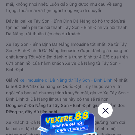
mái, không nhồi nhét. Luôn đáp ứng được nhu cầu về sang
trọng, thoải mái và tiện nghi trong việc di chuyển.
Đây là loại xe Tây Sơn - Bình Định Đà Nẵng có hỗ trợ đón/trả
tận nơi miễn phí tại nội thành Tây Sơn - Bình Định và nội thành
Đà Nẵng, rất thuận tiện cho du khách.
Xe Tây Sơn - Bình Định Đà Nẵng limousine tốt nhất: Xe từ Tây
Sơn - Bình Định đi Đà Nẵng limousine được đánh giá chung có
chất lượng Tốt với điểm đánh giá trung bình từ 4.0/5 dựa trên
671 phản hồi của hành khách Xe về Đà Nẵng từ Tây Sơn -
Bình Định.
Giá vé
xe limousine đi Đà Nẵng từ Tây Sơn - Bình Định
rẻ nhất
là 500000VND của hãng xe Quốc Đạt. Tùy thuộc vào vị trí
ngồi của bạn và chương trình khuyến mãi, giá vé Xe Tây Sơn -
Bình Định đi Đà Nẵng limousine này có thể sẽ rẻ hơn
Dòng xe đi Đà Nẵng từ Tây Sơn - Bình Định giường nằm đôi:
Riêng tư, đầy đủ tiện nghi
Xe khách đi Đà Nẵng từ Tây Sơn - Bình Định giường nằm đôi
là loại xe đặc biệt. Với mỗi giường được thiết kế như một
phòng ngủ khách sạn sang trọng, hiện đại. Đây là dòng xe