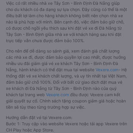
Việc có rất nhiều nhà xe Tây Sơn - Bình Định Đà Nẵng giúp
cho du khách có đa dạng sự lựa chọn. Đây cũng có thể là một
điều bất lợi làm cho hàng khách không biết nên chọn nhà xe
nào là phù hợp với mình. Bên cạnh đó, việc đảm bảo giữ chỗ,
có được chỗ ngồi yêu thích sau khi đặt vé xe đi Đà Nẵng từ
Tây Sơn - Bình Định giữa nhà xe với khách hàng sau khi đặt
trực tiếp vẫn chưa được đảm bảo 100%.
Cho nên để dễ dàng so sánh giá, xem đánh giá chất lượng
các nhà xe đi, được đảm bảo quyền lợi cao nhất, được hưởng
nhiều ưu đãi giảm giá vé xe khách Tây Sơn - Bình Định Đà
Nẵng, hành khách có thể đặt mua tại website
Vexere.com
- Hệ
thống đặt vé xe khách chất lượng, và uy tín nhất tại Việt Nam,
đảm bảo giữ chỗ 100%. Đối với bất cứ giao dịch đặt mua vé
xe khách đi Đà Nẵng từ Tây Sơn - Bình Định nào của quý
khách tại trang web
Vexere.com
đều được Vexere cam kết
giải quyết sự cố. Chính sách tặng coupon giảm giá hoặc hoàn
tiền sẽ tùy theo từng trường hợp sự việc.
Hướng dẫn đặt vé tại Vexere.com:
Bước 1: Truy cập vào website Vexere hoặc tải app Vexere trên
CH Play hoặc App Store.