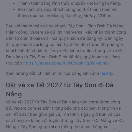
Thanh toán bằng hình thức chuyển khoản ngân hàng.
Bên cạnh đó, quý khách cũng có thể thanh toán vé
thông qua các ví Momo, ZaloPay, AirPay, VNPay,…
Sau khi thanh toán vé xe khách Tây Sơn - Bình Định Đà Nẵng
thành công, Vexere sẽ gửi tin nhắn/email xác nhận thành công
đến số điện thoại/email mà quý khách đã đăng ký. Đến ngày
đi, quý khách vui lòng có mặt tại điểm đón trước 30 phút giờ
khởi hành để chuẩn bị lên xe. Để kiểm tra tình trạng vé xe đi
Đà Nẵng từ Tây Sơn - Bình Định đã đặt, quý khách vui lòng
truy cập
https://vexere.com/vi-VN/booking/ticketinfo
Xem hướng dẫn chi tiết, minh họa bằng hình ảnh
tại đây.
Đặt vé xe Tết 2027 từ Tây Sơn đi Đà
Nẵng
Vé xe tết 2027 từ Tây Sơn đi Đà Nẵng vẫn chưa được công
bố. Vexere.com sẽ sớm thông báo cho các bạn thông tin vé
xe Tết 2027 bao gồm giá vé, lịch trình, ngày giờ bán vé của
các hãng xe khách đi tuyến đường Tây Sơn - Đà Nẵng và Đà
Nẵng - Tây Sơn ngay khi có thông tin từ các hãng xe.