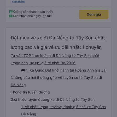
chuyển tới tận nhà. 10đ cho nhà xe, hy vọng nhà xe duy trì được chất lượng
Xem thêm
này. Cảm ơn
Không cần thanh toán trước
Xem giá
Xác nhận chỗ ngay lập tức
Đặt mua vé xe đi Đà Nẵng từ Tây Sơn chất
lượng cao và giá vé ưu đãi nhất: 1 chuyến
Tư vấn TOP 1 xe khách đi Đà Nẵng từ Tây Sơn chất
lượng cao, uy tín, giá rẻ nhất 08/2026
🚌 1. Xe Quốc Đạt khởi hành tại Hoàng Anh Gia Lai
Những câu hỏi thường gặp về tuyến xe từ Tây Sơn đi
Đà Nẵng
Thông tin tuyến đường
Giới thiệu tuyến đường xe đi Đà Nẵng từ Tây Sơn
1. Về chất lượng, review, đánh giá nhà xe Tây Sơn
Đà Nẵng