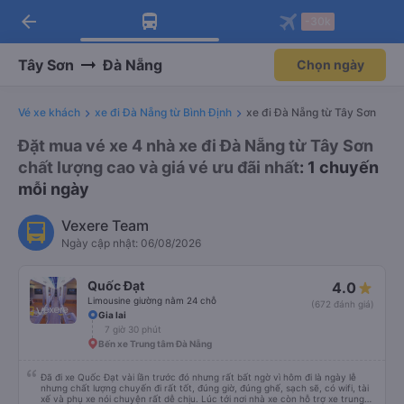
arrow_back
Tải app Vexere ngay!
Tải app Vexere
-30k
Mở app
Mở app
Nhận ưu đãi thành viên độc
-30k/ghế khi đặt vé máy bay qua
quyền
app
Tây Sơn
Đà Nẵng
Chọn ngày
Vé xe khách
xe đi Đà Nẵng từ Bình Định
xe đi Đà Nẵng từ Tây Sơn
Đặt mua vé xe 4 nhà xe đi Đà Nẵng từ Tây Sơn
chất lượng cao và giá vé ưu đãi nhất
: 1 chuyến
mỗi ngày
Vexere Team
Ngày cập nhật: 06/08/2026
Quốc Đạt
4.0
Limousine giường nằm 24 chỗ
(672 đánh giá)
Gia lai
7 giờ 30 phút
Bến xe Trung tâm Đà Nẵng
Đã đi xe Quốc Đạt vài lần trước đó nhưng rất bất ngờ vì hôm đi là ngày lễ
nhưng chất lượng chuyến đi rất tốt, đúng giờ, đúng ghế, sạch sẽ, có wifi, tài
xế và phụ xe nói chuyện rất dễ chịu. Lúc tới nơi nhà xe còn hỗ trợ xe trung