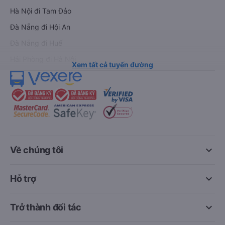
Hà Nội đi Tam Đảo
Đà Nẵng đi Hội An
Đà Nẵng đi Huế
Hải Phòng đi Hà Nội
Xem tất cả tuyến đường
keyboard_arrow_down
Về chúng tôi
keyboard_arrow_down
Hỗ trợ
keyboard_arrow_down
Trở thành đối tác