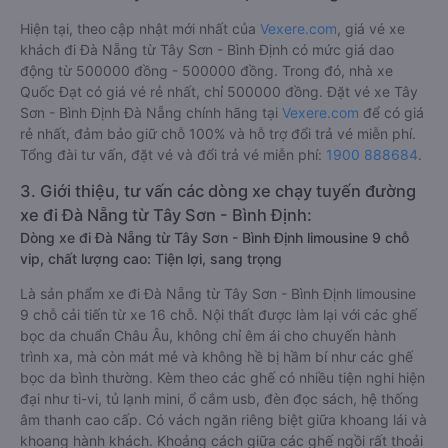
Hiện tại, theo cập nhật mới nhất của
Vexere.com
, giá vé xe
khách đi Đà Nẵng từ Tây Sơn - Bình Định có mức giá dao
động từ 500000 đồng - 500000 đồng. Trong đó, nhà xe
Quốc Đạt có giá vé rẻ nhất, chỉ 500000 đồng. Đặt vé xe Tây
Sơn - Bình Định Đà Nẵng chính hãng tại
Vexere.com
để có giá
rẻ nhất, đảm bảo giữ chỗ 100% và hỗ trợ đổi trả vé miễn phí.
Tổng đài tư vấn, đặt vé và đổi trả vé miễn phí:
1900 888684
.
3. Giới thiệu, tư vấn các dòng xe chạy tuyến đường
xe đi Đà Nẵng từ Tây Sơn - Bình Định:
Dòng xe đi Đà Nẵng từ Tây Sơn - Bình Định limousine 9 chỗ
vip, chất lượng cao: Tiện lợi, sang trọng
Là sản phẩm xe đi Đà Nẵng từ Tây Sơn - Bình Định limousine
9 chỗ cải tiến từ xe 16 chỗ. Nội thất được làm lại với các ghế
bọc da chuẩn Châu Âu, không chỉ êm ái cho chuyến hành
trình xa, mà còn mát mẻ và không hề bị hầm bí như các ghế
bọc da bình thường. Kèm theo các ghế có nhiều tiện nghi hiện
đại như ti-vi, tủ lạnh mini, ổ cắm usb, đèn đọc sách, hệ thống
âm thanh cao cấp. Có vách ngăn riêng biệt giữa khoang lái và
khoang hành khách. Khoảng cách giữa các ghế ngồi rất thoải