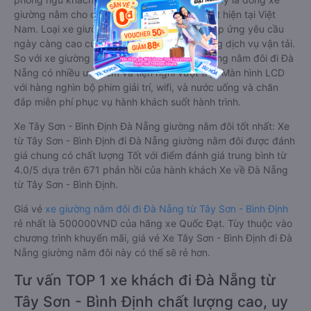
giường nằm cho cặp đôi đi Đà Nẵng mới xuất hiện tại Việt
Nam. Loại xe giường nằm đôi ra đời nhằm đáp ứng yêu cầu
ngày càng cao của khách hàng về chất lượng dịch vụ vận tải.
So với xe giường nằm thông thường, xe giường nằm đôi đi Đà
Nẵng có nhiều ưu điểm và tiện nghi vượt trội. Màn hình LCD
với hàng nghìn bộ phim giải trí, wifi, và nước uống và chăn
đắp miễn phí phục vụ hành khách suốt hành trình.
Xe Tây Sơn - Bình Định Đà Nẵng giường nằm đôi tốt nhất: Xe
từ Tây Sơn - Bình Định đi Đà Nẵng giường nằm đôi được đánh
giá chung có chất lượng Tốt với điểm đánh giá trung bình từ
4.0/5 dựa trên 671 phản hồi của hành khách Xe về Đà Nẵng
từ Tây Sơn - Bình Định.
Giá vé
xe giường nằm đôi đi Đà Nẵng từ Tây Sơn - Bình Định
rẻ nhất là 500000VND của hãng xe Quốc Đạt. Tùy thuộc vào
chương trình khuyến mãi, giá vé Xe Tây Sơn - Bình Định đi Đà
Nẵng giường nằm đôi này có thể sẽ rẻ hơn.
Tư vấn TOP 1 xe khách đi Đà Nẵng từ
Tây Sơn - Bình Định chất lượng cao, uy