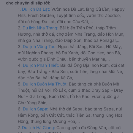
cho chuyến đi sắp tới:
1.
Du lịch Đà Lạt:
Vườn hoa Đà Lạt, làng Cù Lần, Happy
Hills, Fresh Garden, Tuyệt tình cốc, vườn thú Zoodoo,
đồi cỏ hồng Đà Lạt, đồi chè Cầu Đất,...
2.
Du lịch Nha Trang:
Bãi biển Trần Phú, tháp Trầm
Hương, nhà thờ đá, chợ đêm Nha Trang, đảo Hòn Mun,
nhà ga Nha Trang, đảo Điệp Sơn, thác bà Ponagar,...
3.
Du lịch Vũng Tàu:
Ngọn hải đăng, Bãi Sau, Hồ Mây,
mũi Nghinh Phong, hồ Đá Xanh, đồi Con Heo, hòn Bà,
vườn quốc gia Bình Châu, bến thuyền Marina,...
4.
Du lịch Phan Thiết:
Bãi đá Ông Địa, hòn Rơm, đồi cát
bay, Bàu Trắng - Bàu Sen, suối Tiên, làng chài Mũi Né,
đảo Hòn Bà, hải đăng Kê Gà,...
5.
Du lịch Buôn Ma Thuột:
Bảo tàng cà phê Buôn Mê
Thuột, núi Đá Voi, hồ Lắk, cụm 3 thác Dray Sap – Dray
Nur – Gia Long, Buôn Đôn, hồ Ea Kao, vườn quốc gia
Chư Yang Shin,...
6.
Du lịch Sapa:
Nhà thờ đá Sapa, bảo tàng Sapa, núi
Hàm Rồng, bản Cát Cát, thác Tiên Sa, thung lũng Hoa
Hồng, thung lũng Mường Hoa,...
7.
Du lịch Hà Giang:
Cao nguyên đá Đồng Văn, cột cờ