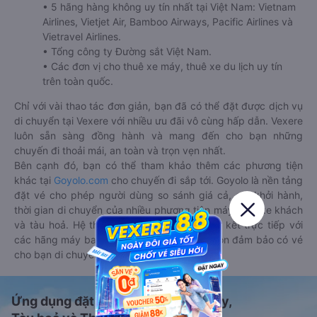
• 5 hãng hàng không uy tín nhất tại Việt Nam: Vietnam
Airlines, Vietjet Air, Bamboo Airways, Pacific Airlines và
Vietravel Airlines.
• Tổng công ty Đường sắt Việt Nam.
• Các đơn vị cho thuê xe máy, thuê xe du lịch uy tín
trên toàn quốc.
Chỉ với vài thao tác đơn giản, bạn đã có thể đặt được dịch vụ
di chuyển tại Vexere với nhiều ưu đãi vô cùng hấp dẫn. Vexere
luôn sẵn sàng đồng hành và mang đến cho bạn những
chuyến đi thoải mái, an toàn và trọn vẹn nhất.
Bên cạnh đó, bạn có thể tham khảo thêm các phương tiện
khác tại
Goyolo.com
cho chuyến đi sắp tới. Goyolo là nền tảng
đặt vé cho phép người dùng so sánh giá cả, giờ khởi hành,
thời gian di chuyển của nhiều phương tiện máy bay, xe khách
và tàu hoả. Hệ thống của Goyolo được liên kết trực tiếp với
các hãng máy bay, xe khách và tàu hoả, luôn đảm bảo có vé
cho bạn di chuyển.
Ứng dụng đặt vé Xe khách, Máy bay,