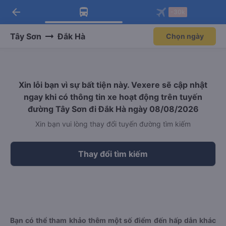
arrow_back
Tải app Vexere ngay!
Tải app Vexere
-30k
Mở app
Mở app
Nhận ưu đãi thành viên độc
-30k/ghế khi đặt vé máy bay qua
quyền
app
Tây Sơn
Đắk Hà
Chọn ngày
Xin lỗi bạn vì sự bất tiện này. Vexere sẽ cập nhật
ngay khi có thông tin xe hoạt động trên tuyến
đường Tây Sơn đi Đắk Hà ngày 08/08/2026
Xin bạn vui lòng thay đổi tuyến đường tìm kiếm
Thay đổi tìm kiếm
Bạn có thể tham khảo thêm một số điểm đến hấp dẫn khác