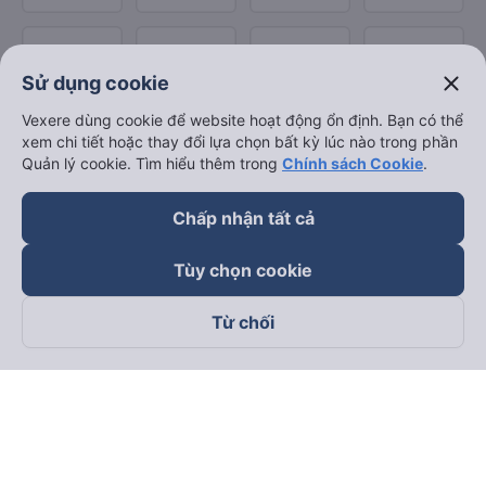
close
Sử dụng cookie
Vexere dùng cookie để website hoạt động ổn định. Bạn có thể
xem chi tiết hoặc thay đổi lựa chọn bất kỳ lúc nào trong phần
Quản lý cookie. Tìm hiểu thêm trong
Chính sách Cookie
.
Chấp nhận tất cả
Tùy chọn cookie
Từ chối
Theo dõi chúng tôi trên
Facebook
Tiktok
Youtube
Công ty TNHH Thương Mại Dịch Vụ Vexere