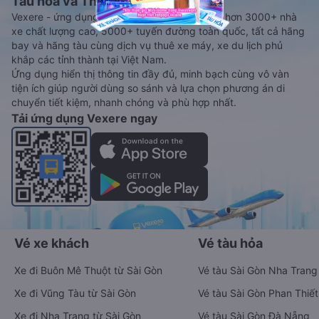
Tàu hoả và Thuê xe
Vexere - ứng dụng đặt vé đa phương tiện với hơn 3000+ nhà
xe chất lượng cao, 5000+ tuyến đường toàn quốc, tất cả hãng
bay và hãng tàu cùng dịch vụ thuê xe máy, xe du lịch phủ
khắp các tỉnh thành tại Việt Nam.
Ứng dụng hiển thị thông tin đầy đủ, minh bạch cùng vô vàn
tiện ích giúp người dùng so sánh và lựa chọn phương án di
chuyển tiết kiệm, nhanh chóng và phù hợp nhất.
Tải ứng dụng Vexere ngay
Vé xe khách
Vé tàu hỏa
Xe đi Buôn Mê Thuột từ Sài Gòn
Vé tàu Sài Gòn Nha Trang
Xe đi Vũng Tàu từ Sài Gòn
Vé tàu Sài Gòn Phan Thiết
Xe đi Nha Trang từ Sài Gòn
Vé tàu Sài Gòn Đà Nẵng