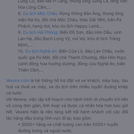
Lũng Cú, đèo Mã Pí Lèng, thung lũng Sủng Là, làng văn
hóa Lũng Cẩm,...
8.
Du lịch Mộc Châu:
Rừng thông Bản Áng, thung lũng
mận Nà Ka, đồi chè Mộc Châu, thác Dải Yếm, bản Pa
Phách, hang dơi, khu du lịch Happy Land,...
9.
Du lịch Hải Phòng:
Biển Đồ Sơn, đảo Hòn Dấu, vịnh
Lan Hạ, đảo Bạch Long Vỹ, núi Voi, khu di tích Tràng
Kênh,...
10.
Du lịch Nghệ An:
Biển Cửa Lò, đảo Lan Châu, vườn
quốc gia Pù Mát, đồi chè Thanh Chương, đảo Hòn Ngư,
cánh đồng hoa hướng dương, đồng cừu Nghệ An, biển
Thiên Cầm,...
Vexere.com
là hệ thống hỗ trợ đặt vé xe khách, máy bay, tàu
hoả và thuê xe máy, xe du lịch trên nhiều tuyến đường khắp
cả nước.
Với Vexere, việc lập kế hoạch cho hành trình di chuyển trở nên
vô cùng đơn giản, linh hoạt và được cá nhân hóa hơn bao giờ
hết. Vexere hiện là nền tảng kết nối hành khách với các đối
tác hàng đầu trong lĩnh vực đi lại, bao gồm:
• 2000+ hãng xe chất lượng cao trên 5000+ tuyến
đường trong và ngoài nước.