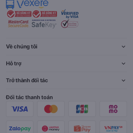
keyboard_arrow_down
Về chúng tôi
keyboard_arrow_down
Hỗ trợ
keyboard_arrow_down
Trở thành đối tác
Đối tác thanh toán