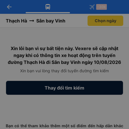
arrow_back
Tải app Vexere ngay!
Tải app Vexere
-30k
Mở app
Mở app
Nhận ưu đãi thành viên độc
-30k/ghế khi đặt vé máy bay qua
quyền
app
Thạch Hà
Sân bay Vinh
Chọn ngày
Xin lỗi bạn vì sự bất tiện này. Vexere sẽ cập nhật
ngay khi có thông tin xe hoạt động trên tuyến
đường Thạch Hà đi Sân bay Vinh ngày 10/08/2026
Xin bạn vui lòng thay đổi tuyến đường tìm kiếm
Thay đổi tìm kiếm
Bạn có thể tham khảo thêm một số điểm đến hấp dẫn khác