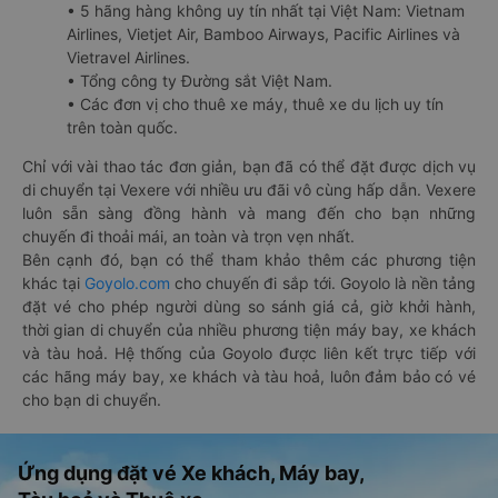
• 5 hãng hàng không uy tín nhất tại Việt Nam: Vietnam
Airlines, Vietjet Air, Bamboo Airways, Pacific Airlines và
Vietravel Airlines.
• Tổng công ty Đường sắt Việt Nam.
• Các đơn vị cho thuê xe máy, thuê xe du lịch uy tín
trên toàn quốc.
Chỉ với vài thao tác đơn giản, bạn đã có thể đặt được dịch vụ
di chuyển tại Vexere với nhiều ưu đãi vô cùng hấp dẫn. Vexere
luôn sẵn sàng đồng hành và mang đến cho bạn những
chuyến đi thoải mái, an toàn và trọn vẹn nhất.
Bên cạnh đó, bạn có thể tham khảo thêm các phương tiện
khác tại
Goyolo.com
cho chuyến đi sắp tới. Goyolo là nền tảng
đặt vé cho phép người dùng so sánh giá cả, giờ khởi hành,
thời gian di chuyển của nhiều phương tiện máy bay, xe khách
và tàu hoả. Hệ thống của Goyolo được liên kết trực tiếp với
các hãng máy bay, xe khách và tàu hoả, luôn đảm bảo có vé
cho bạn di chuyển.
Ứng dụng đặt vé Xe khách, Máy bay,