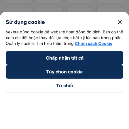
close
Sử dụng cookie
Vexere dùng cookie để website hoạt động ổn định. Bạn có thể
xem chi tiết hoặc thay đổi lựa chọn bất kỳ lúc nào trong phần
Quản lý cookie. Tìm hiểu thêm trong
Chính sách Cookie
.
Chấp nhận tất cả
Tùy chọn cookie
Từ chối
Theo dõi chúng tôi trên
Facebook
Tiktok
Youtube
Công ty TNHH Thương Mại Dịch Vụ Vexere