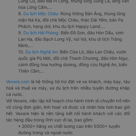
Lũng Cú, đèo Mã Pí Lèng, thung lũng Sủng Là, làng văn
hóa Lũng Cẩm,...
8.
Du lịch Mộc Châu:
Rừng thông Bản Áng, thung lũng
mận Nà Ka, đồi chè Mộc Châu, thác Dải Yếm, bản Pa
Phách, hang dơi, khu du lịch Happy Land,...
9.
Du lịch Hải Phòng:
Biển Đồ Sơn, đảo Hòn Dấu, vịnh
Lan Hạ, đảo Bạch Long Vỹ, núi Voi, khu di tích Tràng
Kênh,...
10.
Du lịch Nghệ An:
Biển Cửa Lò, đảo Lan Châu, vườn
quốc gia Pù Mát, đồi chè Thanh Chương, đảo Hòn Ngư,
cánh đồng hoa hướng dương, đồng cừu Nghệ An, biển
Thiên Cầm,...
Vexere.com
là hệ thống hỗ trợ đặt vé xe khách, máy bay, tàu
hoả và thuê xe máy, xe du lịch trên nhiều tuyến đường khắp
cả nước.
Với Vexere, việc lập kế hoạch cho hành trình di chuyển trở nên
vô cùng đơn giản, linh hoạt và được cá nhân hóa hơn bao giờ
hết. Vexere hiện là nền tảng kết nối hành khách với các đối
tác hàng đầu trong lĩnh vực đi lại, bao gồm:
• 2000+ hãng xe chất lượng cao trên 5000+ tuyến
đường trong và ngoài nước.