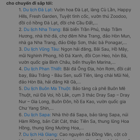
cho chuyến đi sắp tới:
1.
Du lịch Đà Lạt:
Vườn hoa Đà Lạt, làng Cù Lần, Happy
Hills, Fresh Garden, Tuyệt tình cốc, vườn thú Zoodoo,
đồi cỏ hồng Đà Lạt, đồi chè Cầu Đất,...
2.
Du lịch Nha Trang:
Bãi biển Trần Phú, tháp Trầm
Hương, nhà thờ đá, chợ đêm Nha Trang, đảo Hòn Mun,
nhà ga Nha Trang, đảo Điệp Sơn, thác bà Ponagar,...
3.
Du lịch Vũng Tàu:
Ngọn hải đăng, Bãi Sau, Hồ Mây,
mũi Nghinh Phong, hồ Đá Xanh, đồi Con Heo, hòn Bà,
vườn quốc gia Bình Châu, bến thuyền Marina,...
4.
Du lịch Phan Thiết:
Bãi đá Ông Địa, hòn Rơm, đồi cát
bay, Bàu Trắng - Bàu Sen, suối Tiên, làng chài Mũi Né,
đảo Hòn Bà, hải đăng Kê Gà,...
5.
Du lịch Buôn Ma Thuột:
Bảo tàng cà phê Buôn Mê
Thuột, núi Đá Voi, hồ Lắk, cụm 3 thác Dray Sap – Dray
Nur – Gia Long, Buôn Đôn, hồ Ea Kao, vườn quốc gia
Chư Yang Shin,...
6.
Du lịch Sapa:
Nhà thờ đá Sapa, bảo tàng Sapa, núi
Hàm Rồng, bản Cát Cát, thác Tiên Sa, thung lũng Hoa
Hồng, thung lũng Mường Hoa,...
7.
Du lịch Hà Giang:
Cao nguyên đá Đồng Văn, cột cờ