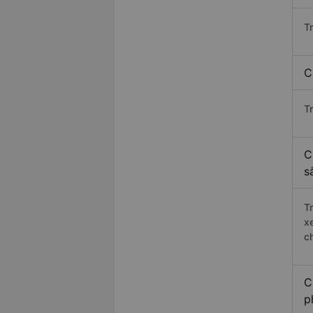
T
C
T
C
s
T
x
c
C
p