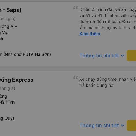
 - Sapa)
Chiều đi mình đạt vé xe chạy
vé A1 và B1 thì nhân viên x
ánh giá)
dù mình đến rất sớm. Đoạn n
ường VIP
lắm mà mình gọi nv k thưa 
 Vip
Nội mình chuyển sang xe kh
Xem thêm
nh
thích, xe mới hơn, tiện nghi 
nhiệt tình.
h (Nhà chờ FUTA Hà Sơn)
keyboard_arrow_down
Thông tin chi tiết
Dũng Express
Xe chạy đúng time, nhân viên
trả khác đúng nơi
ánh giá)
hòng
Hà Tĩnh
ng Quýt
keyboard_arrow_down
Thông tin chi tiết