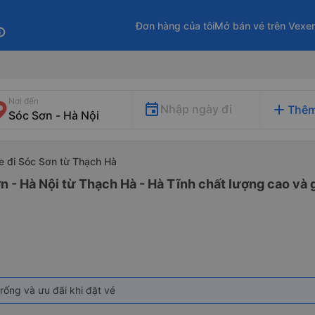
Đơn hàng của tôi
Mở bán vé trên Vexe
fo
Nơi đến
add
Nhập ngày đi
Thêm
e đi Sóc Sơn từ Thạch Hà
n - Hà Nội từ Thạch Hà - Hà Tĩnh chất lượng cao và g
rống và ưu đãi khi đặt vé