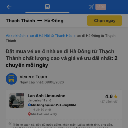
arrow_back
Tải app Vexere ngay!
Tải app Vexere
-30k
Mở app
Mở app
Nhận ưu đãi thành viên độc
-30k/ghế khi đặt vé máy bay qua
quyền
app
Thạch Thành
Hà Đông
Chọn ngày
Vé xe khách
xe đi Hà Nội từ Thanh Hóa
xe đi Hà Đông từ Thạch
Thành
Đặt mua vé xe 4 nhà xe đi Hà Đông từ Thạch
Thành chất lượng cao và giá vé ưu đãi nhất
: 2
chuyến mỗi ngày
Vexere Team
Ngày cập nhật: 09/08/2026
Lan Anh Limousine
4.6
Limousine 11 chỗ
(27 đánh giá)
Nhà hàng đặc sản Pù Luông 0KM
4 giờ 30 phút
Nhà Hát Lớn Hà Nội
Trên xe sạch sẽ, đầy đủ nước uống, khăn giấy. Lái xe nhiệt tình, chu đáo,