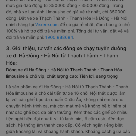
mức giá dao động từ 350000 đồng - 350000 đồng. Trong
đó, nhà xe Lan Anh Limousine có giá vé rẻ nhất, chỉ 350000
đồng. Đặt vé xe Thạch Thành - Thanh Hóa Hà Đông - Hà Nội
chính hãng tại
Vexere.com
để có giá rẻ nhất, đảm bảo giữ chỗ
100% và hỗ trợ đổi trả vé miễn phí. Tổng đài tư vấn, đặt vé và
đổi trả vé miễn phí:
1900 888684
.
3. Giới thiệu, tư vấn các dòng xe chạy tuyến đường
xe đi Hà Đông - Hà Nội từ Thạch Thành - Thanh
Hóa:
Dòng xe đi Hà Đông - Hà Nội từ Thạch Thành - Thanh Hóa
limousine 9 chỗ vip, chất lượng cao: Tiện lợi, sang trọng
Là sản phẩm xe đi Hà Đông - Hà Nội từ Thạch Thành - Thanh
Hóa limousine 9 chỗ cải tiến từ xe 16 chỗ. Nội thất được làm
lại với các ghế bọc da chuẩn Châu Âu, không chỉ êm ái cho
chuyến hành trình xa, mà còn mát mẻ và không hề bị hầm bí
như các ghế bọc da bình thường. Kèm theo các ghế có nhiều
tiện nghi hiện đại như ti-vi, tủ lạnh mini, ổ cắm usb, đèn đọc
sách, hệ thống âm thanh cao cấp. Có vách ngăn riêng biệt
giữa khoang lái và khoang hành khách. Khoảng cách giữa các