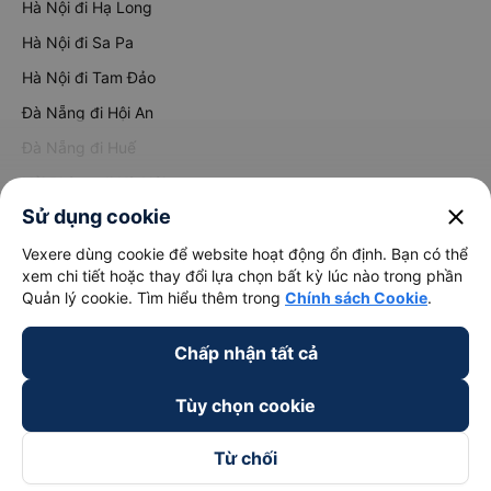
Hà Nội đi Hạ Long
Hà Nội đi Sa Pa
Hà Nội đi Tam Đảo
Đà Nẵng đi Hội An
Đà Nẵng đi Huế
Hải Phòng đi Hà Nội
Xem tất cả tuyến đường
close
Sử dụng cookie
Vexere dùng cookie để website hoạt động ổn định. Bạn có thể
xem chi tiết hoặc thay đổi lựa chọn bất kỳ lúc nào trong phần
Quản lý cookie. Tìm hiểu thêm trong
Chính sách Cookie
.
Chấp nhận tất cả
keyboard_arrow_down
Về chúng tôi
Tùy chọn cookie
keyboard_arrow_down
Hỗ trợ
Từ chối