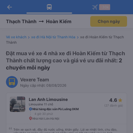
arrow_back
Tải app Vexere ngay!
Tải app Vexere
-30k
Mở app
Mở app
Nhận ưu đãi thành viên độc
-30k/ghế khi đặt vé máy bay qua
quyền
app
Thạch Thành
Hoàn Kiếm
Chọn ngày
Vé xe khách
xe đi Hà Nội từ Thanh Hóa
xe đi Hoàn Kiếm từ Thạch
Thành
Đặt mua vé xe 4 nhà xe đi Hoàn Kiếm từ Thạch
Thành chất lượng cao và giá vé ưu đãi nhất
: 2
chuyến mỗi ngày
Vexere Team
Ngày cập nhật: 08/08/2026
Lan Anh Limousine
4.6
Limousine 11 chỗ
(27 đánh giá)
Nhà hàng đặc sản Pù Luông 0KM
4 giờ 30 phút
Nhà Hát Lớn Hà Nội
Trên xe sạch sẽ, đầy đủ nước uống, khăn giấy. Lái xe nhiệt tình, chu đáo,