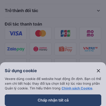
keyboard_arrow_down
Trở thành đối tác
Đối tác thanh toán
close
Sử dụng cookie
Vexere dùng cookie để website hoạt động ổn định. Bạn có thể
xem chi tiết hoặc thay đổi lựa chọn bất kỳ lúc nào trong phần
Quản lý cookie. Tìm hiểu thêm trong
Chính sách Cookie
.
Chấp nhận tất cả