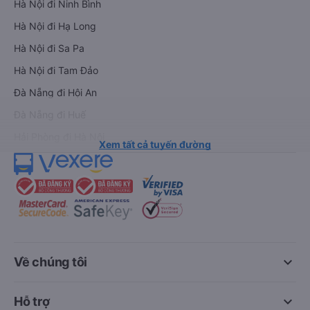
Hà Nội đi Ninh Bình
Hà Nội đi Hạ Long
Hà Nội đi Sa Pa
Hà Nội đi Tam Đảo
Đà Nẵng đi Hội An
Đà Nẵng đi Huế
Hải Phòng đi Hà Nội
Xem tất cả tuyến đường
keyboard_arrow_down
Về chúng tôi
keyboard_arrow_down
Hỗ trợ