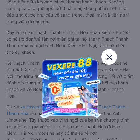
riêng biệt giữa khoang lái và khoang hành khách. Khoảng
cách giữa các ghế ngồi rất thoải mái, không nhồi nhét. Luôn
đáp ứng được nhu cầu về sang trọng, thoải mái và tiện nghi
trong việc di chuyển.
Đây là loại xe Thạch Thành - Thanh Hóa Hoàn Kiếm - Hà Nội
có hỗ trợ đón/trả tận nơi miễn phí tại nội thành Thạch Thành -
Thanh Hóa và nội thành Hoàn Kiếm - Hà Nội, rất thuận tiện
cho du khách.
Xe Thạch Thành - Thanh Hóa Hoàn Kiếm - Hà Nội limousine
tốt nhất: Xe từ Thạch Thành - Thanh Hóa đi Hoàn Kiếm - Hà
Nội limousine được đánh giá chung có chất lượng Tốt với điểm
đánh giá trung bình từ 4.6/5 dựa trên 27 phản hồi của hành
khách Xe về Hoàn Kiếm - Hà Nội từ Thạch Thành - Thanh
Hóa.
Giá vé
xe limousine đi Hoàn Kiếm - Hà Nội từ Thạch Thành -
Thanh Hóa
rẻ nhất là 350000VND của hãng xe Lan Anh
Limousine. Tùy thuộc vào vị trí ngồi của bạn và chương trình
khuyến mãi, giá vé Xe Thạch Thành - Thanh Hóa đi Hoàn
Kiếm - Hà Nội limousine này có thể sẽ rẻ hơn