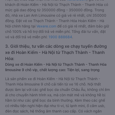
khách đi Hoàn Kiếm - Hà Nội từ Thạch Thành - Thanh Hóa có
mức giá dao động từ 350000 đồng - 350000 đồng. Trong
đó, nhà xe Lan Anh Limousine có giá vé rẻ nhất, chỉ 350000
đồng. Đặt vé xe Thạch Thành - Thanh Hóa Hoàn Kiếm - Hà
Nội chính hãng tại
Vexere.com
để có giá rẻ nhất, đảm bảo giữ
chỗ 100% và hỗ trợ đổi trả vé miễn phí. Tổng đài tư vấn, đặt
vé và đổi trả vé miễn phí:
1900 888684
.
3. Giới thiệu, tư vấn các dòng xe chạy tuyến đường
xe đi Hoàn Kiếm - Hà Nội từ Thạch Thành - Thanh
Hóa:
Dòng xe đi Hoàn Kiếm - Hà Nội từ Thạch Thành - Thanh Hóa
limousine 9 chỗ vip, chất lượng cao: Tiện lợi, sang trọng
Là sản phẩm xe đi Hoàn Kiếm - Hà Nội từ Thạch Thành -
Thanh Hóa limousine 9 chỗ cải tiến từ xe 16 chỗ. Nội thất
được làm lại với các ghế bọc da chuẩn Châu Âu, không chỉ êm
ái cho chuyến hành trình xa, mà còn mát mẻ và không hề bị
hầm bí như các ghế bọc da bình thường. Kèm theo các ghế
có nhiều tiện nghi hiện đại như ti-vi, tủ lạnh mini, ổ cắm usb,
đèn đọc sách, hệ thống âm thanh cao cấp. Có vách ngăn