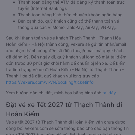
Thanh toán bằng thẻ ATM đã đăng ký thanh toán trực
tuyến (Internet Banking).
Thanh toán bằng hình thức chuyển khoản ngân hàng.
Bên cạnh đó, quý khách cũng có thể thanh toán vé
thông qua các ví Momo, ZaloPay, AirPay, VNPay,…
Sau khi thanh toán vé xe khách Thạch Thành - Thanh Hóa
Hoàn Kiếm - Hà Nội thành công, Vexere sẽ gửi tin nhắn/email
xác nhận thành công đến số điện thoại/email mà quý khách
đã đăng ký. Đến ngày đi, quý khách vui lòng có mặt tại điểm
đón trước 30 phút giờ khởi hành để chuẩn bị lên xe. Để kiểm
tra tình trạng vé xe đi Hoàn Kiếm - Hà Nội từ Thạch Thành -
Thanh Hóa đã đặt, quý khách vui lòng truy cập
https://vexere.com/vi-VN/booking/ticketinfo
Xem hướng dẫn chi tiết, minh họa bằng hình ảnh
tại đây.
Đặt vé xe Tết 2027 từ Thạch Thành đi
Hoàn Kiếm
Vé xe tết 2027 từ Thạch Thành đi Hoàn Kiếm vẫn chưa được
công bố. Vexere.com sẽ sớm thông báo cho các bạn thông tin
vé xe Tết 2027 bao gồm giá vé, lịch trình, ngày giờ bán vé