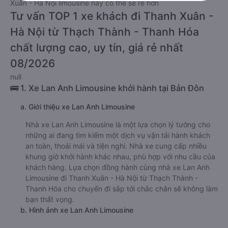
Thanh Hóa
rẻ nhất là 350000VND của hãng xe Lan Anh
Limousine. Tùy thuộc vào vị trí ngồi của bạn và chương trình
khuyến mãi, giá vé Xe Thạch Thành - Thanh Hóa đi Thanh
Xuân - Hà Nội limousine này có thể sẽ rẻ hơn
Tư vấn TOP 1 xe khách đi Thanh Xuân -
Hà Nội từ Thạch Thành - Thanh Hóa
chất lượng cao, uy tín, giá rẻ nhất
08/2026
null
🚌 1. Xe Lan Anh Limousine khởi hành tại Bản Đôn
a. Giới thiệu xe Lan Anh Limousine
Nhà xe Lan Anh Limousine là một lựa chọn lý tưởng cho
những ai đang tìm kiếm một dịch vụ vận tải hành khách
an toàn, thoải mái và tiện nghi. Nhà xe cung cấp nhiều
khung giờ khởi hành khác nhau, phù hợp với nhu cầu của
khách hàng. Lựa chọn đồng hành cùng nhà xe Lan Anh
Limousine đi Thanh Xuân - Hà Nội từ Thạch Thành -
Thanh Hóa cho chuyến đi sắp tới chắc chắn sẽ không làm