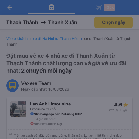
Tải app Vexere ngay!
Mở app
Nhận ưu đãi thành viên độc
quyền
arrow_back
Tải app Vexere
-30k
Mở app
-30k/ghế khi đặt vé máy bay qua
app
Thạch Thành
Thanh Xuân
Chọn ngày
Vé xe khách
xe đi Hà Nội từ Thanh Hóa
xe đi Thanh Xuân từ Thạch
Thành
Đặt mua vé xe 4 nhà xe đi Thanh Xuân từ
Thạch Thành chất lượng cao và giá vé ưu đãi
nhất
: 2 chuyến mỗi ngày
Vexere Team
Ngày cập nhật: 10/08/2026
Lan Anh Limousine
4.6
Limousine 11 chỗ
(27 đánh giá)
Nhà hàng đặc sản Pù Luông 0KM