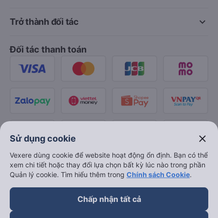
keyboard_arrow_down
Về chúng tôi
keyboard_arrow_down
Hỗ trợ
keyboard_arrow_down
Trở thành đối tác
Đối tác thanh toán
close
Sử dụng cookie
Vexere dùng cookie để website hoạt động ổn định. Bạn có thể
xem chi tiết hoặc thay đổi lựa chọn bất kỳ lúc nào trong phần
Quản lý cookie. Tìm hiểu thêm trong
Chính sách Cookie
.
Chấp nhận tất cả