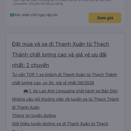
4 giờ 30 phút
Nhà Hát Lớn Hà Nội
Trên xe sạch sẽ, đầy đủ nước uống, khăn giấy. Lái xe nhiệt tình, chu đáo,
cẩn thận an toàn. Hi vọng sẽ có nhiều nhà xe tốt như nhà xe Lan Anh
Limousine. Chuyến Hà Nội pù luông
Xác nhận chỗ ngay lập tức
Xem giá
Đặt mua vé xe đi Thanh Xuân từ Thạch
Thành chất lượng cao và giá vé ưu đãi
nhất: 2 chuyến
Tư vấn TOP 1 xe khách đi Thanh Xuân từ Thạch Thành
chất lượng cao, uy tín, giá rẻ nhất 08/2026
🚌 1. Xe Lan Anh Limousine khởi hành tại Bản Đôn
Những câu hỏi thường gặp về tuyến xe từ Thạch Thành
đi Thanh Xuân