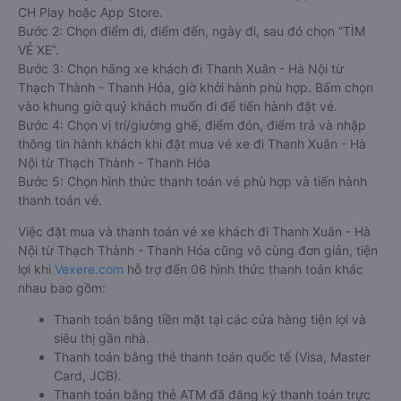
trường hợp sự việc.
Hướng dẫn đặt vé tại Vexere.com:
Bước 1: Truy cập vào website Vexere hoặc tải app Vexere trên
CH Play hoặc App Store.
Bước 2: Chọn điểm đi, điểm đến, ngày đi, sau đó chọn “TÌM
VÉ XE”.
Bước 3: Chọn hãng xe khách đi Thanh Xuân - Hà Nội từ
Thạch Thành - Thanh Hóa, giờ khởi hành phù hợp. Bấm chọn
vào khung giờ quý khách muốn đi để tiến hành đặt vé.
Bước 4: Chọn vị trí/giường ghế, điểm đón, điểm trả và nhập
thông tin hành khách khi đặt mua vé xe đi Thanh Xuân - Hà
Nội từ Thạch Thành - Thanh Hóa
Bước 5: Chọn hình thức thanh toán vé phù hợp và tiến hành
thanh toán vé.
Việc đặt mua và thanh toán vé xe khách đi Thanh Xuân - Hà
Nội từ Thạch Thành - Thanh Hóa cũng vô cùng đơn giản, tiện
lợi khi
Vexere.com
hỗ trợ đến 06 hình thức thanh toán khác
nhau bao gồm:
Thanh toán bằng tiền mặt tại các cửa hàng tiện lợi và