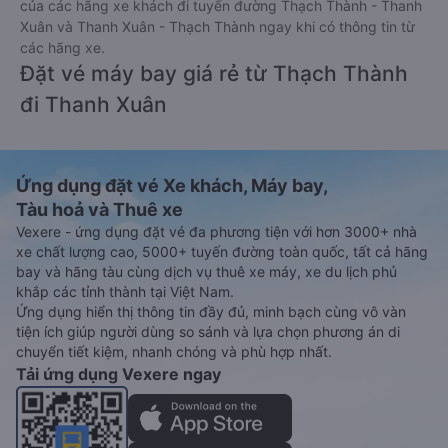
Vé xe tết 2027 từ Thạch Thành đi Thanh Xuân vẫn chưa được
công bố. Vexere.com sẽ sớm thông báo cho các bạn thông tin
vé xe Tết 2027 bao gồm giá vé, lịch trình, ngày giờ bán vé
của các hãng xe khách đi tuyến đường Thạch Thành - Thanh
Xuân và Thanh Xuân - Thạch Thành ngay khi có thông tin từ
các hãng xe.
Đặt vé máy bay giá rẻ từ Thạch Thành
đi Thanh Xuân
Ứng dụng đặt vé Xe khách, Máy bay,
Tàu hoả và Thuê xe
Vexere - ứng dụng đặt vé đa phương tiện với hơn 3000+ nhà
xe chất lượng cao, 5000+ tuyến đường toàn quốc, tất cả hãng
bay và hãng tàu cùng dịch vụ thuê xe máy, xe du lịch phủ
khắp các tỉnh thành tại Việt Nam.
Ứng dụng hiển thị thông tin đầy đủ, minh bạch cùng vô vàn
tiện ích giúp người dùng so sánh và lựa chọn phương án di
chuyển tiết kiệm, nhanh chóng và phù hợp nhất.
Tải ứng dụng Vexere ngay