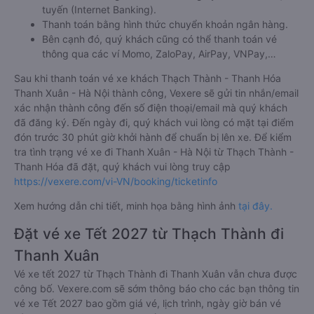
siêu thị gần nhà.
Thanh toán bằng thẻ thanh toán quốc tế (Visa, Master
Card, JCB).
Thanh toán bằng thẻ ATM đã đăng ký thanh toán trực
tuyến (Internet Banking).
Thanh toán bằng hình thức chuyển khoản ngân hàng.
Bên cạnh đó, quý khách cũng có thể thanh toán vé
thông qua các ví Momo, ZaloPay, AirPay, VNPay,…
Sau khi thanh toán vé xe khách Thạch Thành - Thanh Hóa
Thanh Xuân - Hà Nội thành công, Vexere sẽ gửi tin nhắn/email
xác nhận thành công đến số điện thoại/email mà quý khách
đã đăng ký. Đến ngày đi, quý khách vui lòng có mặt tại điểm
đón trước 30 phút giờ khởi hành để chuẩn bị lên xe. Để kiểm
tra tình trạng vé xe đi Thanh Xuân - Hà Nội từ Thạch Thành -
Thanh Hóa đã đặt, quý khách vui lòng truy cập
https://vexere.com/vi-VN/booking/ticketinfo
Xem hướng dẫn chi tiết, minh họa bằng hình ảnh
tại đây.
Đặt vé xe Tết 2027 từ Thạch Thành đi
Thanh Xuân