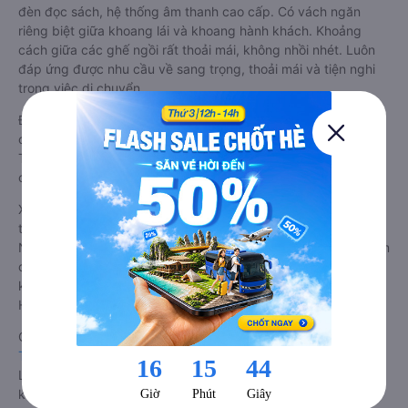
được làm lại với các ghế bọc da chuẩn Châu Âu, không chỉ êm
ái cho chuyến hành trình xa, mà còn mát mẻ và không hề bị
hầm bí như các ghế bọc da bình thường. Kèm theo các ghế
có nhiều tiện nghi hiện đại như ti-vi, tủ lạnh mini, ổ cắm usb,
đèn đọc sách, hệ thống âm thanh cao cấp. Có vách ngăn
riêng biệt giữa khoang lái và khoang hành khách. Khoảng
cách giữa các ghế ngồi rất thoải mái, không nhồi nhét. Luôn
đáp ứng được nhu cầu về sang trọng, thoải mái và tiện nghi
trong việc di chuyển.
Đây là loại xe Thạch Thành - Thanh Hóa Thanh Xuân - Hà Nội
có hỗ trợ đón/trả tận nơi miễn phí tại nội thành Thạch Thành -
Thanh Hóa và nội thành Thanh Xuân - Hà Nội, rất thuận tiện
cho du khách.
Xe Thạch Thành - Thanh Hóa Thanh Xuân - Hà Nội limousine
tốt nhất: Xe từ Thạch Thành - Thanh Hóa đi Thanh Xuân - Hà
Nội limousine được đánh giá chung có chất lượng Tốt với điểm
đánh giá trung bình từ 4.6/5 dựa trên 27 phản hồi của hành
khách Xe về Thanh Xuân - Hà Nội từ Thạch Thành - Thanh
Hóa.
Giá vé
xe limousine đi Thanh Xuân - Hà Nội từ Thạch Thành -