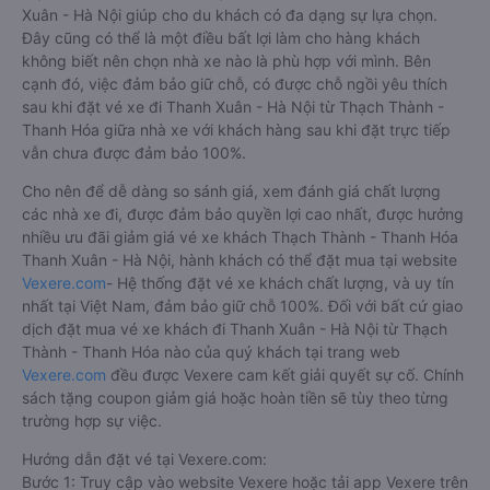
Cách đặt vé xe khách đi Thanh Xuân - Hà Nội từ
Thạch Thành - Thanh Hóa nhanh và uy tín nhất
Việc có rất nhiều nhà xe Thạch Thành - Thanh Hóa Thanh
Xuân - Hà Nội giúp cho du khách có đa dạng sự lựa chọn.
Đây cũng có thể là một điều bất lợi làm cho hàng khách
không biết nên chọn nhà xe nào là phù hợp với mình. Bên
cạnh đó, việc đảm bảo giữ chỗ, có được chỗ ngồi yêu thích
sau khi đặt vé xe đi Thanh Xuân - Hà Nội từ Thạch Thành -
Thanh Hóa giữa nhà xe với khách hàng sau khi đặt trực tiếp
vẫn chưa được đảm bảo 100%.
Cho nên để dễ dàng so sánh giá, xem đánh giá chất lượng
các nhà xe đi, được đảm bảo quyền lợi cao nhất, được hưởng
nhiều ưu đãi giảm giá vé xe khách Thạch Thành - Thanh Hóa
Thanh Xuân - Hà Nội, hành khách có thể đặt mua tại website
Vexere.com
- Hệ thống đặt vé xe khách chất lượng, và uy tín
nhất tại Việt Nam, đảm bảo giữ chỗ 100%. Đối với bất cứ giao
dịch đặt mua vé xe khách đi Thanh Xuân - Hà Nội từ Thạch
Thành - Thanh Hóa nào của quý khách tại trang web
Vexere.com
đều được Vexere cam kết giải quyết sự cố. Chính
sách tặng coupon giảm giá hoặc hoàn tiền sẽ tùy theo từng