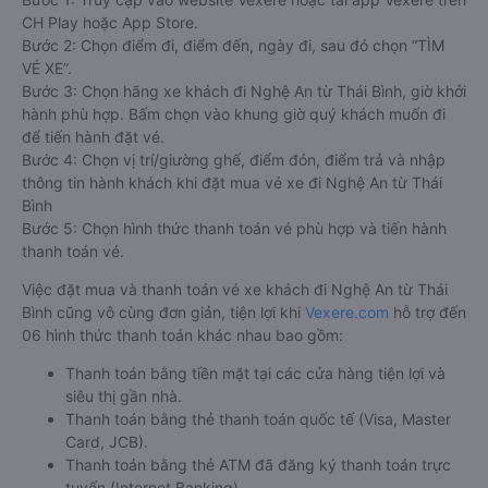
CH Play hoặc App Store.
Bước 2: Chọn điểm đi, điểm đến, ngày đi, sau đó chọn “TÌM
VÉ XE”.
Bước 3: Chọn hãng xe khách đi Nghệ An từ Thái Bình, giờ khởi
hành phù hợp. Bấm chọn vào khung giờ quý khách muốn đi
để tiến hành đặt vé.
Bước 4: Chọn vị trí/giường ghế, điểm đón, điểm trả và nhập
thông tin hành khách khi đặt mua vé xe đi Nghệ An từ Thái
Bình
Bước 5: Chọn hình thức thanh toán vé phù hợp và tiến hành
thanh toán vé.
Việc đặt mua và thanh toán vé xe khách đi Nghệ An từ Thái
Bình cũng vô cùng đơn giản, tiện lợi khi
Vexere.com
hỗ trợ đến
06 hình thức thanh toán khác nhau bao gồm:
Thanh toán bằng tiền mặt tại các cửa hàng tiện lợi và
siêu thị gần nhà.
Thanh toán bằng thẻ thanh toán quốc tế (Visa, Master
Card, JCB).
Thanh toán bằng thẻ ATM đã đăng ký thanh toán trực
tuyến (Internet Banking).