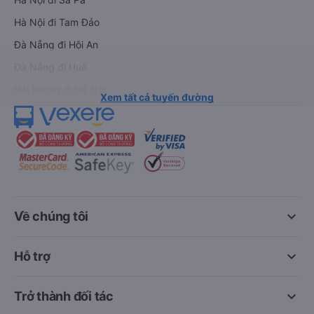
Hà Nội đi Tam Đảo
Đà Nẵng đi Hội An
Đà Nẵng đi Huế
Hải Phòng đi Hà Nội
Xem tất cả tuyến đường
keyboard_arrow_down
Về chúng tôi
keyboard_arrow_down
Hỗ trợ
keyboard_arrow_down
Trở thành đối tác