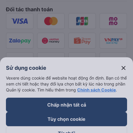
Đối tác thanh toán
close
Sử dụng cookie
Vexere dùng cookie để website hoạt động ổn định. Bạn có thể
xem chi tiết hoặc thay đổi lựa chọn bất kỳ lúc nào trong phần
Quản lý cookie. Tìm hiểu thêm trong
Chính sách Cookie
.
Chấp nhận tất cả
Tùy chọn cookie