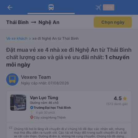
arrow_back
Tải app Vexere ngay!
Tải app Vexere
-30k
Mở app
Mở app
Nhận ưu đãi thành viên độc
-30k/ghế khi đặt vé máy bay qua
quyền
app
Thái Bình
Nghệ An
Chọn ngày
Vé xe khách
xe đi Nghệ An từ Thái Bình
Đặt mua vé xe 4 nhà xe đi Nghệ An từ Thái Bình
chất lượng cao và giá vé ưu đãi nhất
: 1 chuyến
mỗi ngày
Vexere Team
Ngày cập nhật: 07/08/2026
Vạn Lục Tùng
4.5
Giường nằm 46 chỗ
(573 đánh giá)
Trường Đại học Thái Bình
4 giờ 30 phút
Cây xăng Hưng Thịnh
Chúng tôi hơi lo lắng về chuyến đi vì chúng tôi đã đọc các nhận xét, nhưng
mọi thứ đều diễn ra tuyệt vời. Các tài xế thay đổi trong suốt chuyến đi và lái
xe rất cẩn thận. Đường đi êm ả, không hề rung chuyển. Chúng tôi đã dừng