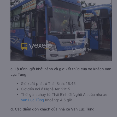
c. Lộ trình, giờ khởi hành và giờ kết thúc của xe khách Vạn
Lục Tùng
Giờ xuất phát ở Thái Bình: 16:45
Giờ đến nơi ở Nghệ An: 21:15
Thời gian chạy từ Thái Bình đi Nghệ An của nhà xe
Vạn Lục Tùng
khoảng: 4.5 giờ
d. Các điểm đón khách của nhà xe Vạn Lục Tùng