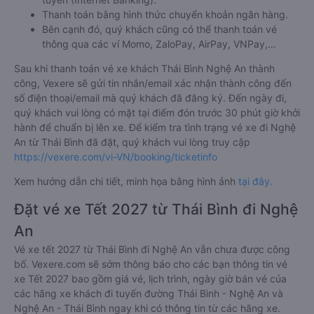
Thanh toán bằng hình thức chuyển khoản ngân hàng.
Bên cạnh đó, quý khách cũng có thể thanh toán vé
thông qua các ví Momo, ZaloPay, AirPay, VNPay,…
Sau khi thanh toán vé xe khách Thái Bình Nghệ An thành
công, Vexere sẽ gửi tin nhắn/email xác nhận thành công đến
số điện thoại/email mà quý khách đã đăng ký. Đến ngày đi,
quý khách vui lòng có mặt tại điểm đón trước 30 phút giờ khởi
hành để chuẩn bị lên xe. Để kiểm tra tình trạng vé xe đi Nghệ
An từ Thái Bình đã đặt, quý khách vui lòng truy cập
https://vexere.com/vi-VN/booking/ticketinfo
Xem hướng dẫn chi tiết, minh họa bằng hình ảnh
tại đây.
Đặt vé xe Tết 2027 từ Thái Bình đi Nghệ
An
Vé xe tết 2027 từ Thái Bình đi Nghệ An vẫn chưa được công
bố. Vexere.com sẽ sớm thông báo cho các bạn thông tin vé
xe Tết 2027 bao gồm giá vé, lịch trình, ngày giờ bán vé của
các hãng xe khách đi tuyến đường Thái Bình - Nghệ An và
Nghệ An - Thái Bình ngay khi có thông tin từ các hãng xe.