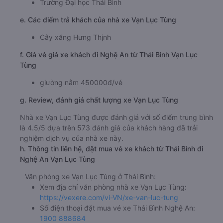
Trường Đại học Thái Bình
e. Các điểm trả khách của nhà xe Vạn Lục Tùng
Cây xăng Hưng Thịnh
f. Giá vé giá xe khách đi Nghệ An từ Thái Bình Vạn Lục
Tùng
giường nằm 450000đ/vé
g. Review, đánh giá chất lượng xe Vạn Lục Tùng
Nhà xe Vạn Lục Tùng được đánh giá với số điểm trung bình
là 4.5/5 dựa trên 573 đánh giá của khách hàng đã trải
nghiệm dịch vụ của nhà xe này.
h. Thông tin liên hệ, đặt mua vé xe khách từ Thái Bình đi
Nghệ An Vạn Lục Tùng
Văn phòng xe Vạn Lục Tùng ở Thái Bình:
Xem địa chỉ văn phòng nhà xe Vạn Lục Tùng:
https://vexere.com/vi-VN/xe-van-luc-tung
Số điện thoại đặt mua vé xe Thái Bình Nghệ An:
1900 888684