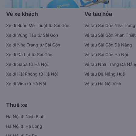
Vé xe khách
Vé tàu hỏa
Xe đi Buôn Mê Thuột từ Sài Gòn
Vé tàu Sài Gòn Nha Trang
Xe đi Vũng Tàu từ Sài Gòn
Vé tàu Sài Gòn Phan Thiết
Xe đi Nha Trang từ Sài Gòn
Vé tàu Sài Gòn Đà Nẵng
Xe đi Đà Lạt từ Sài Gòn
Vé tàu Sài Gòn Hà Nội
Xe đi Sapa từ Hà Nội
Vé tàu Nha Trang Đà Nẵn
Xe đi Hải Phòng từ Hà Nội
Vé tàu Đà Nẵng Huế
Xe đi Vinh từ Hà Nội
Vé tàu Hà Nội Vinh
Thuê xe
Hà Nội đi Ninh Bình
Hà Nội đi Hạ Long
Hà Nội đi Sa Pa