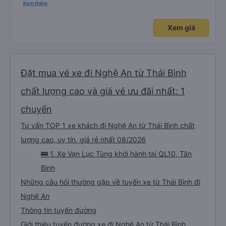
đủ số lần để đi vệ sinh và dừng lại để ăn tối. Nhìn chung, ghế ngồi có thể hơi
Xem thêm
ngắn đối với những người cao trên 180 cm nhưng đó không phải là vấn đề
lớn. Chúng tôi rất thích chuyến đi.
Xem giá
Đặt mua vé xe đi Nghệ An từ Thái Bình
chất lượng cao và giá vé ưu đãi nhất: 1
chuyến
Tư vấn TOP 1 xe khách đi Nghệ An từ Thái Bình chất
lượng cao, uy tín, giá rẻ nhất 08/2026
🚌 1. Xe Vạn Lục Tùng khởi hành tại QL10, Tân
Bình
Những câu hỏi thường gặp về tuyến xe từ Thái Bình đi
Nghệ An
Thông tin tuyến đường
Giới thiệu tuyến đường xe đi Nghệ An từ Thái Bình