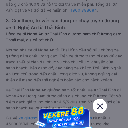
bảo giữ chỗ 100% và hỗ trợ đổi trả vé miễn phí. Tổng đài tư
vấn, đặt vé và đổi trả vé miễn phí:
1900 888684
.
3. Giới thiệu, tư vấn các dòng xe chạy tuyến đường
xe đi Nghệ An từ Thái Bình:
Dòng xe đi Nghệ An từ Thái Bình giường nằm chất lượng cao:
Thoải mái, giá cả tốt nhất
Những nhà xe đi Nghệ An từ Thái Bình đều sở hữu những xe
giường nằm chất lượng cao. Trên xe được trang bị đầy đủ các
trang thiết bị hiện đại phục vụ cho nhu cầu di chuyển của
hành khách. Bên cạnh đó, các hãng xe khách Thái Bình Nghệ
An luôn chú trọng đến chất lượng dịch vụ, không ngừng cải
thiện để mang đến trải nghiệm hoàn hảo cho hành khách.
Xe Thái Bình Nghệ An giường nằm tốt nhất: Xe từ Thái Bình đi
Nghệ An giường nằm được đánh giá chung chất lượng Tốt với
điểm đánh giá trung bình từ 4.5/5 dựa trên 573 phản hồi của
hành khách Xe về Nghệ An từ Thái Bình.
Giá vé
xe giường nằm đi Nghệ An từ Thái Bình
rẻ nhất là
450000VND của hãng xe Vạn Lục Tùng. Tùy thuộc vào