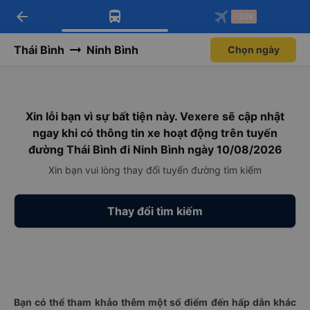
arrow_back
Tải app Vexere ngay!
Tải app Vexere
-30k
Mở app
Mở app
Nhận ưu đãi thành viên độc
-30k/ghế khi đặt vé máy bay qua
quyền
app
Thái Bình
Ninh Bình
Chọn ngày
Xin lỗi bạn vì sự bất tiện này. Vexere sẽ cập nhật
ngay khi có thông tin xe hoạt động trên tuyến
đường Thái Bình đi Ninh Bình ngày 10/08/2026
Xin bạn vui lòng thay đổi tuyến đường tìm kiếm
Thay đổi tìm kiếm
Bạn có thể tham khảo thêm một số điểm đến hấp dẫn khác