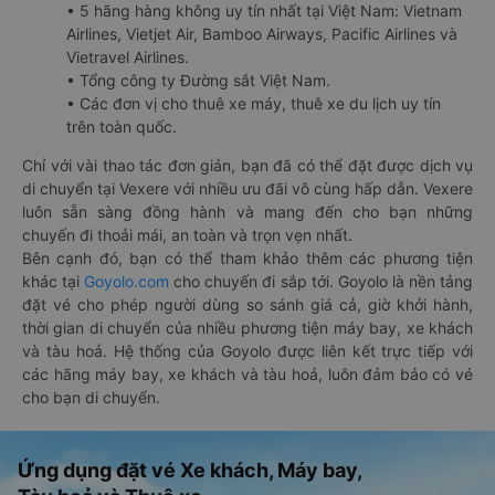
• 5 hãng hàng không uy tín nhất tại Việt Nam: Vietnam
Airlines, Vietjet Air, Bamboo Airways, Pacific Airlines và
Vietravel Airlines.
• Tổng công ty Đường sắt Việt Nam.
• Các đơn vị cho thuê xe máy, thuê xe du lịch uy tín
trên toàn quốc.
Chỉ với vài thao tác đơn giản, bạn đã có thể đặt được dịch vụ
di chuyển tại Vexere với nhiều ưu đãi vô cùng hấp dẫn. Vexere
luôn sẵn sàng đồng hành và mang đến cho bạn những
chuyến đi thoải mái, an toàn và trọn vẹn nhất.
Bên cạnh đó, bạn có thể tham khảo thêm các phương tiện
khác tại
Goyolo.com
cho chuyến đi sắp tới. Goyolo là nền tảng
đặt vé cho phép người dùng so sánh giá cả, giờ khởi hành,
thời gian di chuyển của nhiều phương tiện máy bay, xe khách
và tàu hoả. Hệ thống của Goyolo được liên kết trực tiếp với
các hãng máy bay, xe khách và tàu hoả, luôn đảm bảo có vé
cho bạn di chuyển.
Ứng dụng đặt vé Xe khách, Máy bay,