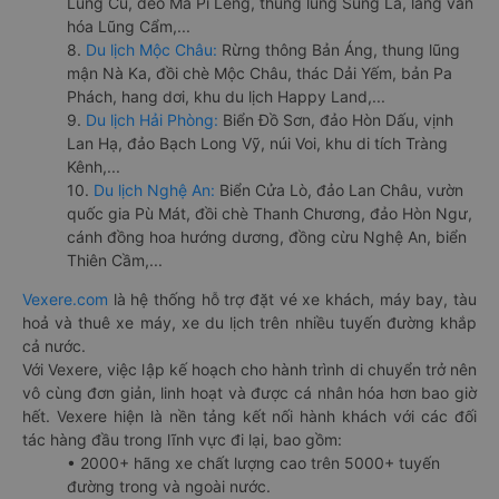
Lũng Cú, đèo Mã Pí Lèng, thung lũng Sủng Là, làng văn
hóa Lũng Cẩm,...
8.
Du lịch Mộc Châu:
Rừng thông Bản Áng, thung lũng
mận Nà Ka, đồi chè Mộc Châu, thác Dải Yếm, bản Pa
Phách, hang dơi, khu du lịch Happy Land,...
9.
Du lịch Hải Phòng:
Biển Đồ Sơn, đảo Hòn Dấu, vịnh
Lan Hạ, đảo Bạch Long Vỹ, núi Voi, khu di tích Tràng
Kênh,...
10.
Du lịch Nghệ An:
Biển Cửa Lò, đảo Lan Châu, vườn
quốc gia Pù Mát, đồi chè Thanh Chương, đảo Hòn Ngư,
cánh đồng hoa hướng dương, đồng cừu Nghệ An, biển
Thiên Cầm,...
Vexere.com
là hệ thống hỗ trợ đặt vé xe khách, máy bay, tàu
hoả và thuê xe máy, xe du lịch trên nhiều tuyến đường khắp
cả nước.
Với Vexere, việc lập kế hoạch cho hành trình di chuyển trở nên
vô cùng đơn giản, linh hoạt và được cá nhân hóa hơn bao giờ
hết. Vexere hiện là nền tảng kết nối hành khách với các đối
tác hàng đầu trong lĩnh vực đi lại, bao gồm:
• 2000+ hãng xe chất lượng cao trên 5000+ tuyến
đường trong và ngoài nước.