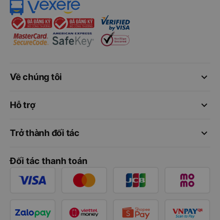
keyboard_arrow_down
Về chúng tôi
keyboard_arrow_down
Hỗ trợ
keyboard_arrow_down
Trở thành đối tác
Đối tác thanh toán