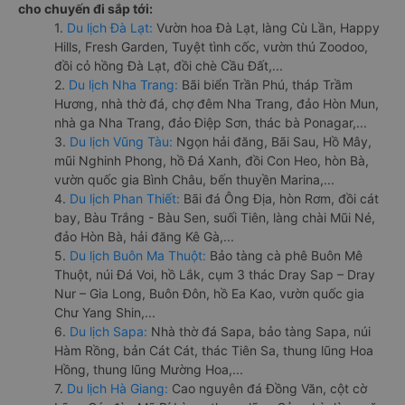
cho chuyến đi sắp tới:
1.
Du lịch Đà Lạt:
Vườn hoa Đà Lạt, làng Cù Lần, Happy
Hills, Fresh Garden, Tuyệt tình cốc, vườn thú Zoodoo,
đồi cỏ hồng Đà Lạt, đồi chè Cầu Đất,...
2.
Du lịch Nha Trang:
Bãi biển Trần Phú, tháp Trầm
Hương, nhà thờ đá, chợ đêm Nha Trang, đảo Hòn Mun,
nhà ga Nha Trang, đảo Điệp Sơn, thác bà Ponagar,...
3.
Du lịch Vũng Tàu:
Ngọn hải đăng, Bãi Sau, Hồ Mây,
mũi Nghinh Phong, hồ Đá Xanh, đồi Con Heo, hòn Bà,
vườn quốc gia Bình Châu, bến thuyền Marina,...
4.
Du lịch Phan Thiết:
Bãi đá Ông Địa, hòn Rơm, đồi cát
bay, Bàu Trắng - Bàu Sen, suối Tiên, làng chài Mũi Né,
đảo Hòn Bà, hải đăng Kê Gà,...
5.
Du lịch Buôn Ma Thuột:
Bảo tàng cà phê Buôn Mê
Thuột, núi Đá Voi, hồ Lắk, cụm 3 thác Dray Sap – Dray
Nur – Gia Long, Buôn Đôn, hồ Ea Kao, vườn quốc gia
Chư Yang Shin,...
6.
Du lịch Sapa:
Nhà thờ đá Sapa, bảo tàng Sapa, núi
Hàm Rồng, bản Cát Cát, thác Tiên Sa, thung lũng Hoa
Hồng, thung lũng Mường Hoa,...
7.
Du lịch Hà Giang:
Cao nguyên đá Đồng Văn, cột cờ