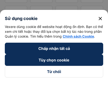
close
Sử dụng cookie
Vexere dùng cookie để website hoạt động ổn định. Bạn có thể
xem chi tiết hoặc thay đổi lựa chọn bất kỳ lúc nào trong phần
Quản lý cookie. Tìm hiểu thêm trong
Chính sách Cookie
.
Chấp nhận tất cả
Tùy chọn cookie
Từ chối
Theo dõi chúng tôi trên
Facebook
Tiktok
Youtube
Công ty TNHH Thương Mại Dịch Vụ Vexere