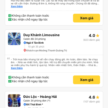
mọi thứ đều diễn ra tuyệt vời. Các tài xế thay đổi trong suốt chuyến đi và lái
xe rất cẩn thận. Đường đi êm ả, không hề rung chuyển. Chúng tôi đã dừng
đủ số lần để đi vệ sinh và dừng lại để ăn tối. Nhìn chung, ghế ngồi có thể hơi
Xem thêm
ngắn đối với những người cao trên 180 cm nhưng đó không phải là vấn đề
lớn. Chúng tôi rất thích chuyến đi.
Không cần thanh toán trước
Xem giá
Xác nhận chỗ ngay lập tức
Duy Khánh Limousine
4.0
Cabin đôi 24 phòng
(823 đánh giá)
Ngã 4 Tân Bình
10 giờ 35 phút
Khách sạn Mường Thanh Quảng Trị
- Trời mưa bão nhưng tài xế vẫn chạy đúng giờ. An toàn, đảm bảo. Xe chạy
êm. - Nhà xe nhiệt tình, tận tâm. Hỗ trợ đổi chuyến miễn phí cho mình. Nhà
xe miễn phụ thu hành lý quá ký. Nhân viên nhiệt tình, thân thiện. - Khá là
thích tài xế. Lái xe an toàn. Chu đáo, thân thiện, nhiệt tình. - Xe ngồi thoải
Xem thêm
mái, có massage, có ổ cắm sạc. - Giữa trời mưa bão, mình vẫn kịp giờ
check-in sân bay nên cho 5 sao.
Không cần thanh toán trước
Xem giá
Xác nhận chỗ ngay lập tức
Đức Lộc - Hoàng Hải
4.6
Cabin 34 phòng đơn (*)
(107 đánh giá)
BX Thái Bình *