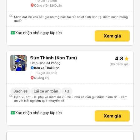
10 giờ 15 phút
Công viên Lê Duẩn
Mình đặt vé khá sát giờ nhưng bác tài rất nhiệt tình đón tại điểm mình mong
muốn
Xác nhận chỗ ngay lập tức
Xem giá
Đức Thành (Kon Tum)
4.8
Limousine 34 Phòng
(80 đánh giá)
Bến xe Thái Bình
13 giờ 30 phút
Quảng Trị
Sạch sẽ
Lái xe an toàn
+3
Dịch vụ tốt - lái phụ xe niềm nở vui vẻ - nhà xe cần giữ được niềm tin - cảm
ơn với trải nghiệm qua chuyến đi!
Xác nhận chỗ ngay lập tức
Xem giá