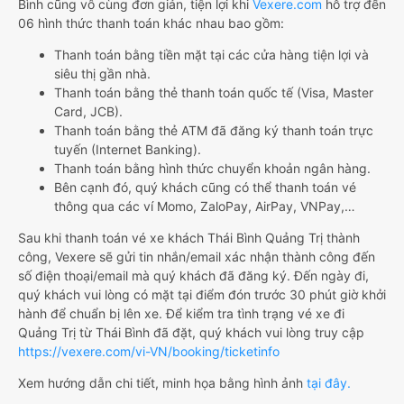
Bình cũng vô cùng đơn giản, tiện lợi khi
Vexere.com
hỗ trợ đến
06 hình thức thanh toán khác nhau bao gồm:
Thanh toán bằng tiền mặt tại các cửa hàng tiện lợi và
siêu thị gần nhà.
Thanh toán bằng thẻ thanh toán quốc tế (Visa, Master
Card, JCB).
Thanh toán bằng thẻ ATM đã đăng ký thanh toán trực
tuyến (Internet Banking).
Thanh toán bằng hình thức chuyển khoản ngân hàng.
Bên cạnh đó, quý khách cũng có thể thanh toán vé
thông qua các ví Momo, ZaloPay, AirPay, VNPay,…
Sau khi thanh toán vé xe khách Thái Bình Quảng Trị thành
công, Vexere sẽ gửi tin nhắn/email xác nhận thành công đến
số điện thoại/email mà quý khách đã đăng ký. Đến ngày đi,
quý khách vui lòng có mặt tại điểm đón trước 30 phút giờ khởi
hành để chuẩn bị lên xe. Để kiểm tra tình trạng vé xe đi
Quảng Trị từ Thái Bình đã đặt, quý khách vui lòng truy cập
https://vexere.com/vi-VN/booking/ticketinfo
Xem hướng dẫn chi tiết, minh họa bằng hình ảnh
tại đây.