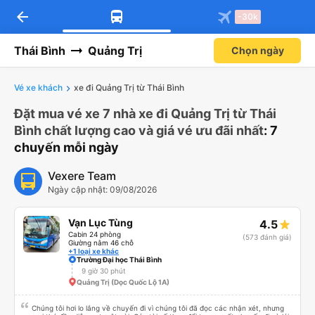
arrow_back
-30k
Thái Bình
Quảng Trị
Chọn ngày
Vé xe khách
xe đi Quảng Trị từ Thái Bình
Đặt mua vé xe 7 nhà xe đi Quảng Trị từ Thái
Bình chất lượng cao và giá vé ưu đãi nhất
: 7
chuyến mỗi ngày
Vexere Team
Ngày cập nhật: 09/08/2026
Vạn Lục Tùng
4.5
Cabin 24 phòng
(573 đánh giá)
Giường nằm 46 chỗ
+1 loại xe khác
Trường Đại học Thái Bình
9 giờ 30 phút
Quảng Trị (Dọc Quốc Lộ 1A)
Chúng tôi hơi lo lắng về chuyến đi vì chúng tôi đã đọc các nhận xét, nhưng