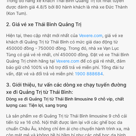
Trong đó hãng xe khách Thái Bình Quảng Trị tốt nhất tuyến
được đánh giá 4.8/5 bởi 80 hành khách là nhà xe Đức Thành
(Kon Tum).
2. Giá vé xe Thái Bình Quảng Trị
Hiện tại, theo cập nhật mới nhất của
Vexere.com
, giá vé xe
khách đi Quảng Trị từ Thái Bình có mức giá dao động từ
450000 đồng - 750000 đồng. Trong đó, nhà xe Vạn Lục
Tùng có giá vé rẻ nhất, chỉ 450000 đồng. Đặt vé xe Thái Bình
Quảng Trị chính hãng tại
Vexere.com
để có giá rẻ nhất, đảm
bảo giữ chỗ 100% và hỗ trợ đổi trả vé miễn phí. Tổng đài tư
vấn, đặt vé và đổi trả vé miễn phí:
1900 888684
.
3. Giới thiệu, tư vấn các dòng xe chạy tuyến đường
xe đi Quảng Trị từ Thái Bình:
Dòng xe đi Quảng Trị từ Thái Bình limousine 9 chỗ vip, chất
lượng cao: Tiện lợi, sang trọng
Là sản phẩm xe đi Quảng Trị từ Thái Bình limousine 9 chỗ cải
tiến từ xe 16 chỗ. Nội thất được làm lại với các ghế bọc da
chuẩn Châu Âu, không chỉ êm ái cho chuyến hành trình xa, mà
còn mát mẻ và không hề bị hầm bí như các ghế bọc da bình