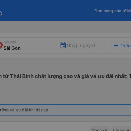
Đơn hàng của tôi
M
fo
Nơi đến
add
Nhập ngày đi
Thêm
n từ Thái Bình chất lượng cao và giá vé ưu đãi nhất
:
rống và ưu đãi khi đặt vé
Sạch sẽ
Lái xe an