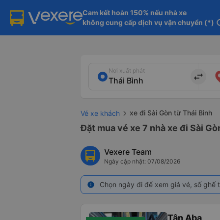
Cam kết hoàn 150% nếu nhà xe

không cung cấp dịch vụ vận chuyển (*)
in
Nơi xuất phát
import_export
xe đi Sài Gòn từ Thái Bình
Vé xe khách
Đặt mua vé xe 7 nhà xe đi Sài Gò
Vexere Team
Ngày cập nhật: 07/08/2026
Chọn ngày đi để xem giá vé, số ghế t
info
Tân Aba