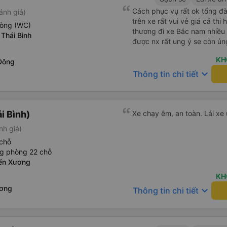
Cách phục vụ rất ok tổng đà
ánh giá)
trên xe rất vui vẻ giá cả thi
hòng (WC)
thương đi xe Bắc nam nhiều 
Thái Bình
được nx rất ung ý se còn ủn
KH
Đông
keyboard_arrow_down
Thông tin chi tiết
i Bình)
Xe chạy êm, an toàn. Lái xe 
nh giá)
chỗ
ng phòng 22 chỗ
ến Xương
KH
ương
keyboard_arrow_down
Thông tin chi tiết