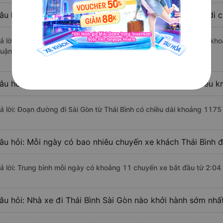
âu hỏi: Từ Thái Bình đi Sài Gòn mất bao nhiêu tiếng khi di
rả lời: Thời gian di chuyển bằng xe khách từ Thái Bình đi Sài Gòn kh
uận lợi.
âu hỏi: Khoảng cách từ Thái Bình đi Sài Gòn là bao nhiêu 
rả lời: Đoạn đường đi Sài Gòn từ Thái Bình có chiều dài khoảng 1175
âu hỏi: Mỗi ngày có bao nhiêu chuyến xe khách Thái Bình đ
rả lời: Trung bình mỗi ngày có khoảng 11 chuyến xe bắt đầu từ 2:04
âu hỏi: Nhà xe đi Thái Bình Sài Gòn nào khởi hành sớm nhấ