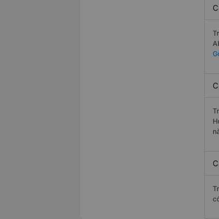
C
T
A
G
C
T
H
nà
C
T
c