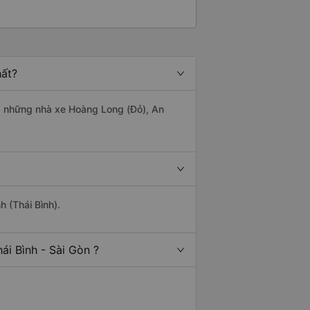
hất?
 là những nhà xe Hoàng Long (Đỏ), An
h (Thái Bình).
ái Bình - Sài Gòn ?