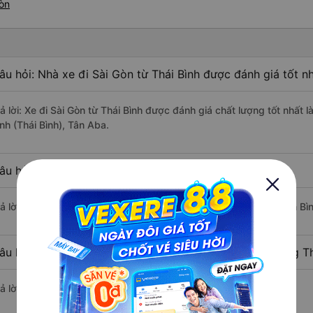
Gòn
âu hỏi: Nhà xe đi Sài Gòn từ Thái Bình được đánh giá tốt n
rả lời: Xe đi Sài Gòn từ Thái Bình được đánh giá chất lượng tốt nhất
nh (Thái Bình), Tân Aba.
âu hỏi: Xe nào đi Sài Gòn có giá rẻ nhất?
rả lời: Vé xe rẻ nhất có mức giá là 1.000.000 đồng của nhà xe An Bìn
âu hỏi: Có bao nhiêu nhà xe đang khai thác tuyến đường Th
ả lời: Hiện tại có 4 nhà xe khai thác tuyến đường.