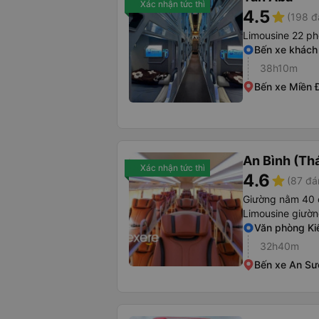
Xác nhận tức thì
4.5
star
(198 đ
Limousine 22 p
Bến xe khách 
38h10m
Bến xe Miền 
An Bình (Thá
Xác nhận tức thì
4.6
star
(87 đá
Giường nằm 40 
Limousine giườ
Văn phòng Ki
32h40m
Bến xe An S