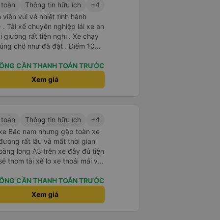
 toàn
Thông tin hữu ích
+4
viên vui vẻ nhiệt tình hành
. Tài xế chuyên nghiệp lái xe an
i giường rất tiện nghi . Xe chạy
úng chỗ như đã đặt . Điểm 10
ÔNG CẦN THANH TOÁN TRƯỚC
Xem giá
 toàn
Thông tin hữu ích
+4
u xe Bắc nam nhưng gặp toàn xe
ường rất lâu và mất thời gian
oàng long A3 trên xe đây đủ tiện
ẽ thơm tài xế lo xe thoải mái vui
ÔNG CẦN THANH TOÁN TRƯỚC
Xem giá