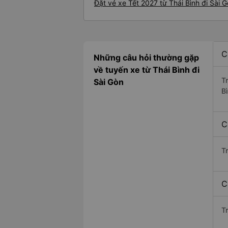
Đặt vé xe Tết 2027 từ Thái Bình đi Sài 
C
Những câu hỏi thường gặp
về tuyến xe từ Thái Bình đi
T
Sài Gòn
Bì
C
T
C
Tr