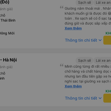
(Đỏ)
Sạch sẽ
Lái xe an
Giường nằm thoải mái . Nhân 
ánh giá)
khách muốn gì là được đó 😆 
chỗ
toàn . Xe sạch sẽ có ổ sạc tạ
Thái Bình
đúng giờ và được sắp xếp đ
cho hoàng long đỏ 👍
Xem thêm
Đông Mới
KH
keyboard_arrow_down
Thông tin chi tiết
- Hà Nội
Sạch sẽ
Lái xe an
Mình cũng từng đi rất nhiề
ánh giá)
chở hàng và chất hàng dọc đ
chỗ
nhưng lan đầu tiên gặp xe h
ình
nghi sac tại giường xe sạch s
tính sẽ con ung hô nhe
Xem thêm
KH
keyboard_arrow_down
Thông tin chi tiết