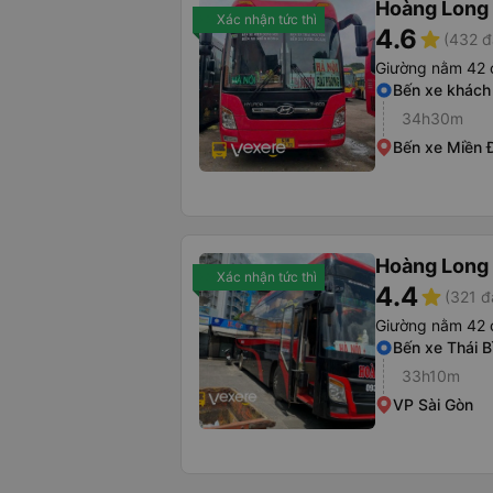
Hoàng Long 
Xác nhận tức thì
4.6
star
(432 đ
Giường nằm 42 
Bến xe khách 
34h30m
Bến xe Miền 
Hoàng Long 
Xác nhận tức thì
4.4
star
(321 đ
Giường nằm 42 
Bến xe Thái B
33h10m
VP Sài Gòn