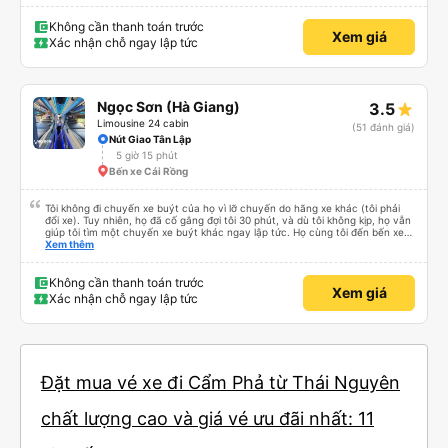
Không cần thanh toán trước
Xem giá
Xác nhận chỗ ngay lập tức
Ngọc Sơn (Hà Giang)
3.5
Limousine 24 cabin
(51 đánh giá)
Nút Giao Tân Lập
5 giờ 15 phút
Bến xe Cái Rồng
Tôi không đi chuyến xe buýt của họ vì lỡ chuyến do hãng xe khác (tôi phải
đổi xe). Tuy nhiên, họ đã cố gắng đợi tôi 30 phút, và dù tôi không kịp, họ vẫn
giúp tôi tìm một chuyến xe buýt khác ngay lập tức. Họ cùng tôi đến bến xe
và chỉ cho tôi tuyến xe. Rất chuyên nghiệp.
Xem thêm
Không cần thanh toán trước
Xem giá
Xác nhận chỗ ngay lập tức
Đặt mua vé xe đi Cẩm Phả từ Thái Nguyên
chất lượng cao và giá vé ưu đãi nhất: 11