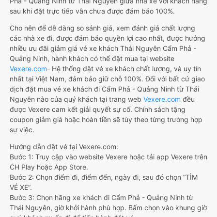
Phả - Quảng Ninh từ Thái Nguyên giữa nhà xe với khách hàng
sau khi đặt trực tiếp vẫn chưa được đảm bảo 100%.
Cho nên để dễ dàng so sánh giá, xem đánh giá chất lượng
các nhà xe đi, được đảm bảo quyền lợi cao nhất, được hưởng
nhiều ưu đãi giảm giá vé xe khách Thái Nguyên Cẩm Phả -
Quảng Ninh, hành khách có thể đặt mua tại website
Vexere.com
- Hệ thống đặt vé xe khách chất lượng, và uy tín
nhất tại Việt Nam, đảm bảo giữ chỗ 100%. Đối với bất cứ giao
dịch đặt mua vé xe khách đi Cẩm Phả - Quảng Ninh từ Thái
Nguyên nào của quý khách tại trang web
Vexere.com
đều
được Vexere cam kết giải quyết sự cố. Chính sách tặng
coupon giảm giá hoặc hoàn tiền sẽ tùy theo từng trường hợp
sự việc.
Hướng dẫn đặt vé tại Vexere.com:
Bước 1: Truy cập vào website Vexere hoặc tải app Vexere trên
CH Play hoặc App Store.
Bước 2: Chọn điểm đi, điểm đến, ngày đi, sau đó chọn “TÌM
VÉ XE”.
Bước 3: Chọn hãng xe khách đi Cẩm Phả - Quảng Ninh từ
Thái Nguyên, giờ khởi hành phù hợp. Bấm chọn vào khung giờ