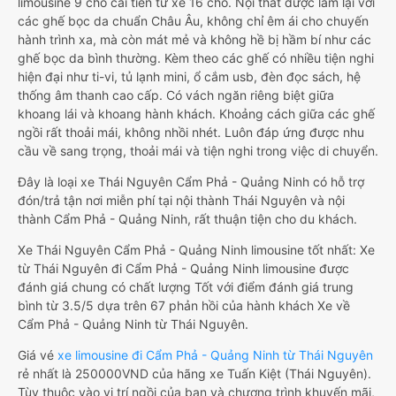
limousine 9 chỗ cải tiến từ xe 16 chỗ. Nội thất được làm lại với
các ghế bọc da chuẩn Châu Âu, không chỉ êm ái cho chuyến
hành trình xa, mà còn mát mẻ và không hề bị hầm bí như các
ghế bọc da bình thường. Kèm theo các ghế có nhiều tiện nghi
hiện đại như ti-vi, tủ lạnh mini, ổ cắm usb, đèn đọc sách, hệ
thống âm thanh cao cấp. Có vách ngăn riêng biệt giữa
khoang lái và khoang hành khách. Khoảng cách giữa các ghế
ngồi rất thoải mái, không nhồi nhét. Luôn đáp ứng được nhu
cầu về sang trọng, thoải mái và tiện nghi trong việc di chuyển.
Đây là loại xe Thái Nguyên Cẩm Phả - Quảng Ninh có hỗ trợ
đón/trả tận nơi miễn phí tại nội thành Thái Nguyên và nội
thành Cẩm Phả - Quảng Ninh, rất thuận tiện cho du khách.
Xe Thái Nguyên Cẩm Phả - Quảng Ninh limousine tốt nhất: Xe
từ Thái Nguyên đi Cẩm Phả - Quảng Ninh limousine được
đánh giá chung có chất lượng Tốt với điểm đánh giá trung
bình từ 3.5/5 dựa trên 67 phản hồi của hành khách Xe về
Cẩm Phả - Quảng Ninh từ Thái Nguyên.
Giá vé
xe limousine đi Cẩm Phả - Quảng Ninh từ Thái Nguyên
rẻ nhất là 250000VND của hãng xe Tuấn Kiệt (Thái Nguyên).
Tùy thuộc vào vị trí ngồi của bạn và chương trình khuyến mãi,