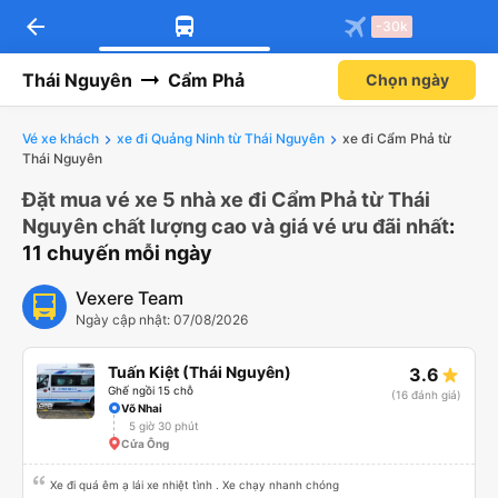
arrow_back
-30k
Thái Nguyên
Cẩm Phả
Chọn ngày
Vé xe khách
xe đi Quảng Ninh từ Thái Nguyên
xe đi Cẩm Phả từ
Thái Nguyên
Đặt mua vé xe 5 nhà xe đi Cẩm Phả từ Thái
Nguyên chất lượng cao và giá vé ưu đãi nhất
:
11 chuyến mỗi ngày
Vexere Team
Ngày cập nhật: 07/08/2026
Tuấn Kiệt (Thái Nguyên)
3.6
Ghế ngồi 15 chỗ
(16 đánh giá)
Võ Nhai
5 giờ 30 phút
Cửa Ông
Xe đi quá êm ạ lái xe nhiệt tình . Xe chạy nhanh chóng