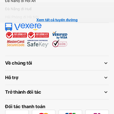
Đà Nẵng đi Hội An
Đà Nẵng đi Huế
Hải Phòng đi Hà Nội
Xem tất cả tuyến đường
keyboard_arrow_down
Về chúng tôi
keyboard_arrow_down
Hỗ trợ
keyboard_arrow_down
Trở thành đối tác
Đối tác thanh toán