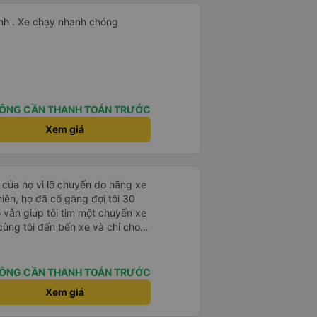
tình . Xe chạy nhanh chóng
ÔNG CẦN THANH TOÁN TRƯỚC
Xem giá
 của họ vì lỡ chuyến do hãng xe
hiên, họ đã cố gắng đợi tôi 30
ọ vẫn giúp tôi tìm một chuyến xe
cùng tôi đến bến xe và chỉ cho
iệp.
ÔNG CẦN THANH TOÁN TRƯỚC
Xem giá