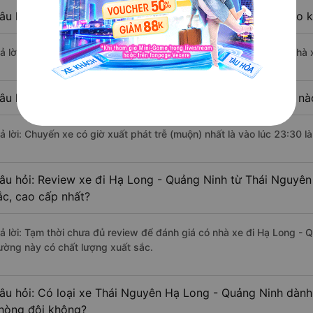
âu hỏi: Nhà xe đi Thái Nguyên Hạ Long - Quảng Ninh nào 
rả lời: Chuyến xe có giờ xuất phát sớm nhất vào lúc 5:30 là của nhà 
âu hỏi: Nhà xe đi Hạ Long - Quảng Ninh từ Thái Nguyên nào
rả lời: Chuyến xe có giờ xuất phát trễ (muộn) nhất là vào lúc 23:30 l
âu hỏi: Review xe đi Hạ Long - Quảng Ninh từ Thái Nguyên 
ắc, cao cấp nhất?
rả lời: Tạm thời chưa đủ review để đánh giá có nhà xe đi Hạ Long -
ường này có chất lượng xuất sắc.
âu hỏi: Có loại xe Thái Nguyên Hạ Long - Quảng Ninh dành 
hòng đôi không?