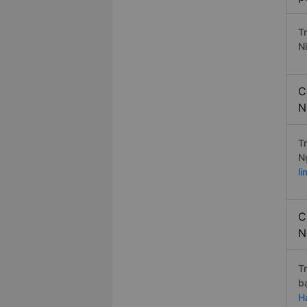
T
N
C
N
T
N
l
C
N
T
b
H