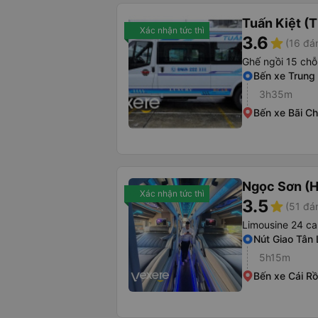
Tuấn Kiệt (
Xác nhận tức thì
3.6
star
(16 đá
Ghế ngồi 15 chỗ
Bến xe Trung
3h35m
Bến xe Bãi C
Ngọc Sơn (H
Xác nhận tức thì
3.5
star
(51 đá
Limousine 24 ca
Nút Giao Tân
5h15m
Bến xe Cái R