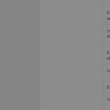
C
x
T
độ
C
c
T
C
T