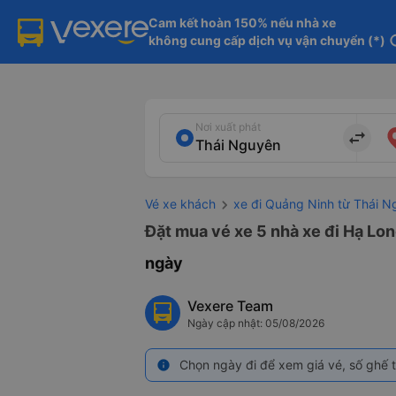
Cam kết hoàn 150% nếu nhà xe

không cung cấp dịch vụ vận chuyển (*)
in
Nơi xuất phát
import_export
Vé xe khách
xe đi Quảng Ninh từ Thái 
Đặt mua vé xe 5 nhà xe đi Hạ Lon
ngày
Vexere Team
Ngày cập nhật: 05/08/2026
Chọn ngày đi để xem giá vé, số ghế t
info