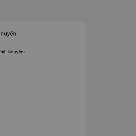
 chuyến
Thái Nguyên)