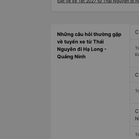
Đặt vé xe Tết 2027 từ Thái Nguyên đi 
C
Những câu hỏi thường gặp
về tuyến xe từ Thái
T
Nguyên đi Hạ Long -
K
Quảng Ninh
C
T
C
N
Tr