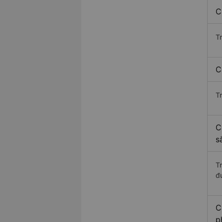
C
T
C
T
C
s
T
đ
C
p