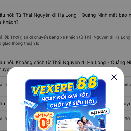
âu hỏi: Từ Thái Nguyên đi Hạ Long - Quảng Ninh mất bao n
e khách?
rả lời: Thời gian di chuyển bằng xe khách từ Thái Nguyên đi Hạ Lon
 giao thông thuận lợi.
âu hỏi: Khoảng cách từ Thái Nguyên đi Hạ Long - Quảng Ni
huyển bằng xe khách?
rả lời: Đoạn đường đi Hạ Long - Quảng Ninh từ Thái Nguyên có chiề
âu hỏi: Mỗi ngày có bao nhiêu chuyến xe khách Thái Nguyê
rả lời: Trung bình mỗi ngày có khoảng 28 chuyến xe bắt đầu từ 5:30