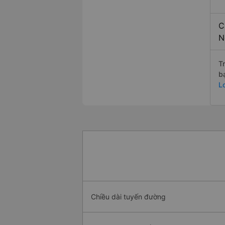
C
N
T
b
L
Chiều dài tuyến đường