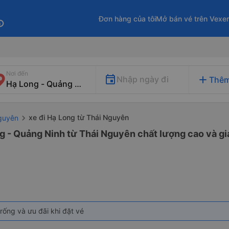
Đơn hàng của tôi
Mở bán vé trên Vexe
fo
Nơi đến
add
Nhập ngày đi
Thêm
xe đi Hạ Long từ Thái Nguyên
Nguyên
g - Quảng Ninh từ Thái Nguyên chất lượng cao và gi
rống và ưu đãi khi đặt vé