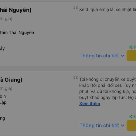
Thái Nguyên)
Xe đi quá êm ạ lái xe nhiệt 
nh giá)
 tâm Thái Nguyên
KH
háy
keyboard_arrow_down
Thông tin chi tiết
à Giang)
Tôi không đi chuyến xe buýt
khác (tôi phải đổi xe). Tuy n
nh giá)
phút, và dù tôi không kịp, h
bin
buýt khác ngay lập tức. Họ 
 Lập
tôi tuyến xe. Rất chuyên ngh
Xem thêm
KH
ồng
keyboard_arrow_down
Thông tin chi tiết