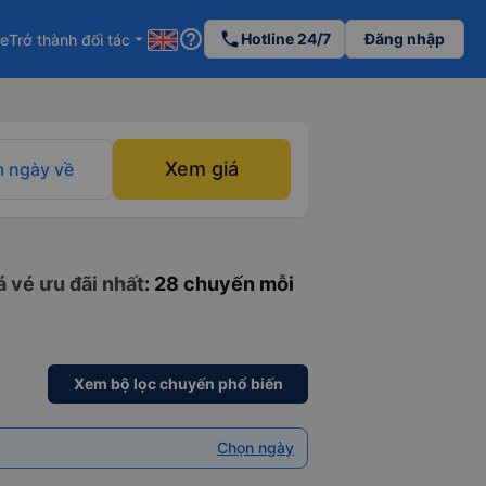
help_outline
phone
Hotline 24/7
Đăng nhập
re
Trở thành đối tác
arrow_drop_down
Xem giá
 ngày về
á vé ưu đãi nhất
: 28 chuyến mỗi
Xem bộ lọc chuyến phổ biến
Chọn ngày