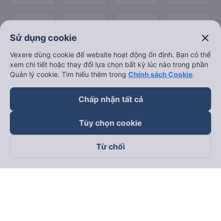
close
Sử dụng cookie
Vexere dùng cookie để website hoạt động ổn định. Bạn có thể
xem chi tiết hoặc thay đổi lựa chọn bất kỳ lúc nào trong phần
Quản lý cookie. Tìm hiểu thêm trong
Chính sách Cookie
.
Chấp nhận tất cả
Tùy chọn cookie
Từ chối
Theo dõi chúng tôi trên
Facebook
Tiktok
Youtube
Công ty TNHH Thương Mại Dịch Vụ Vexere