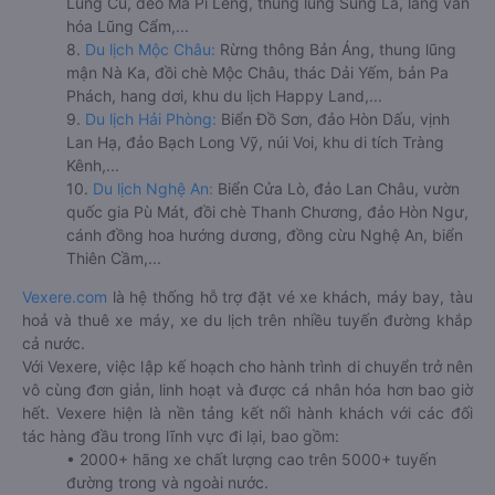
Lũng Cú, đèo Mã Pí Lèng, thung lũng Sủng Là, làng văn
hóa Lũng Cẩm,...
8.
Du lịch Mộc Châu:
Rừng thông Bản Áng, thung lũng
mận Nà Ka, đồi chè Mộc Châu, thác Dải Yếm, bản Pa
Phách, hang dơi, khu du lịch Happy Land,...
9.
Du lịch Hải Phòng:
Biển Đồ Sơn, đảo Hòn Dấu, vịnh
Lan Hạ, đảo Bạch Long Vỹ, núi Voi, khu di tích Tràng
Kênh,...
10.
Du lịch Nghệ An:
Biển Cửa Lò, đảo Lan Châu, vườn
quốc gia Pù Mát, đồi chè Thanh Chương, đảo Hòn Ngư,
cánh đồng hoa hướng dương, đồng cừu Nghệ An, biển
Thiên Cầm,...
Vexere.com
là hệ thống hỗ trợ đặt vé xe khách, máy bay, tàu
hoả và thuê xe máy, xe du lịch trên nhiều tuyến đường khắp
cả nước.
Với Vexere, việc lập kế hoạch cho hành trình di chuyển trở nên
vô cùng đơn giản, linh hoạt và được cá nhân hóa hơn bao giờ
hết. Vexere hiện là nền tảng kết nối hành khách với các đối
tác hàng đầu trong lĩnh vực đi lại, bao gồm:
• 2000+ hãng xe chất lượng cao trên 5000+ tuyến
đường trong và ngoài nước.