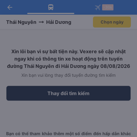
arrow_back
Tải app Vexere ngay!
Tải app Vexere
-30k
Mở app
Mở app
Nhận ưu đãi thành viên độc
-30k/ghế khi đặt vé máy bay qua
quyền
app
Thái Nguyên
Hải Dương
Chọn ngày
Xin lỗi bạn vì sự bất tiện này. Vexere sẽ cập nhật
ngay khi có thông tin xe hoạt động trên tuyến
đường Thái Nguyên đi Hải Dương ngày 08/08/2026
Xin bạn vui lòng thay đổi tuyến đường tìm kiếm
Thay đổi tìm kiếm
Bạn có thể tham khảo thêm một số điểm đến hấp dẫn khác