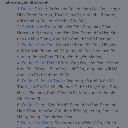
cho chuyến đi sắp tới:
1.
Du lịch Đà Lạt:
Vườn hoa Đà Lạt, làng Cù Lần, Happy
Hills, Fresh Garden, Tuyệt tình cốc, vườn thú Zoodoo,
đồi cỏ hồng Đà Lạt, đồi chè Cầu Đất,...
2.
Du lịch Nha Trang:
Bãi biển Trần Phú, tháp Trầm
Hương, nhà thờ đá, chợ đêm Nha Trang, đảo Hòn Mun,
nhà ga Nha Trang, đảo Điệp Sơn, thác bà Ponagar,...
3.
Du lịch Vũng Tàu:
Ngọn hải đăng, Bãi Sau, Hồ Mây,
mũi Nghinh Phong, hồ Đá Xanh, đồi Con Heo, hòn Bà,
vườn quốc gia Bình Châu, bến thuyền Marina,...
4.
Du lịch Phan Thiết:
Bãi đá Ông Địa, hòn Rơm, đồi cát
bay, Bàu Trắng - Bàu Sen, suối Tiên, làng chài Mũi Né,
đảo Hòn Bà, hải đăng Kê Gà,...
5.
Du lịch Buôn Ma Thuột:
Bảo tàng cà phê Buôn Mê
Thuột, núi Đá Voi, hồ Lắk, cụm 3 thác Dray Sap – Dray
Nur – Gia Long, Buôn Đôn, hồ Ea Kao, vườn quốc gia
Chư Yang Shin,...
6.
Du lịch Sapa:
Nhà thờ đá Sapa, bảo tàng Sapa, núi
Hàm Rồng, bản Cát Cát, thác Tiên Sa, thung lũng Hoa
Hồng, thung lũng Mường Hoa,...
7.
Du lịch Hà Giang:
Cao nguyên đá Đồng Văn, cột cờ