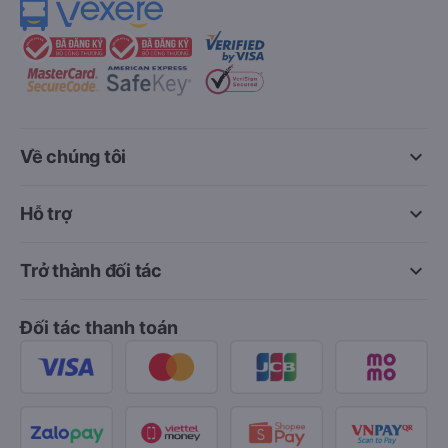
keyboard_arrow_down
Về chúng tôi
keyboard_arrow_down
Hỗ trợ
keyboard_arrow_down
Trở thành đối tác
Đối tác thanh toán