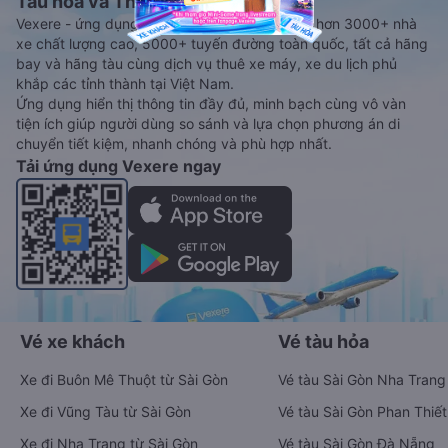
Tàu hoả và Thuê xe
Vexere - ứng dụng đặt vé đa phương tiện với hơn 3000+ nhà
xe chất lượng cao, 5000+ tuyến đường toàn quốc, tất cả hãng
bay và hãng tàu cùng dịch vụ thuê xe máy, xe du lịch phủ
khắp các tỉnh thành tại Việt Nam.
Ứng dụng hiển thị thông tin đầy đủ, minh bạch cùng vô vàn
tiện ích giúp người dùng so sánh và lựa chọn phương án di
chuyển tiết kiệm, nhanh chóng và phù hợp nhất.
Tải ứng dụng Vexere ngay
Vé xe khách
Vé tàu hỏa
Xe đi Buôn Mê Thuột từ Sài Gòn
Vé tàu Sài Gòn Nha Trang
Xe đi Vũng Tàu từ Sài Gòn
Vé tàu Sài Gòn Phan Thiết
Xe đi Nha Trang từ Sài Gòn
Vé tàu Sài Gòn Đà Nẵng