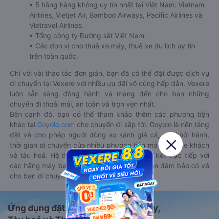
• 5 hãng hàng không uy tín nhất tại Việt Nam: Vietnam
Airlines, Vietjet Air, Bamboo Airways, Pacific Airlines và
Vietravel Airlines.
• Tổng công ty Đường sắt Việt Nam.
• Các đơn vị cho thuê xe máy, thuê xe du lịch uy tín
trên toàn quốc.
Chỉ với vài thao tác đơn giản, bạn đã có thể đặt được dịch vụ
di chuyển tại Vexere với nhiều ưu đãi vô cùng hấp dẫn. Vexere
luôn sẵn sàng đồng hành và mang đến cho bạn những
chuyến đi thoải mái, an toàn và trọn vẹn nhất.
Bên cạnh đó, bạn có thể tham khảo thêm các phương tiện
khác tại
Goyolo.com
cho chuyến đi sắp tới. Goyolo là nền tảng
đặt vé cho phép người dùng so sánh giá cả, giờ khởi hành,
thời gian di chuyển của nhiều phương tiện máy bay, xe khách
và tàu hoả. Hệ thống của Goyolo được liên kết trực tiếp với
các hãng máy bay, xe khách và tàu hoả, luôn đảm bảo có vé
cho bạn di chuyển.
Ứng dụng đặt vé Xe khách, Máy bay,