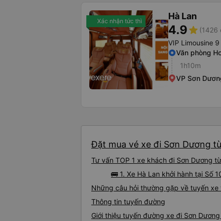
Hà Lan
Xác nhận tức thì
4.9
star
(1426 
VIP Limousine 9
Văn phòng Ho
1h10m
VP Sơn Dươn
Đặt mua vé xe đi Sơn Dương từ
Tư vấn TOP 1 xe khách đi Sơn Dương từ 
🚌 1. Xe Hà Lan khởi hành tại Số
Những câu hỏi thường gặp về tuyến xe
Thông tin tuyến đường
Giới thiệu tuyến đường xe đi Sơn Dươn