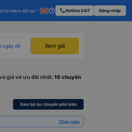
help_outline
phone
Hotline 24/7
Đăng nhập
re
Trở thành đối tác
arrow_drop_down
Xem giá
 ngày về
à giá vé ưu đãi nhất
: 16 chuyến
Xem bộ lọc chuyến phổ biến
Chọn ngày