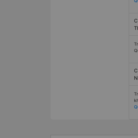
Q
C
T
T
Q
C
N
T
k
Q