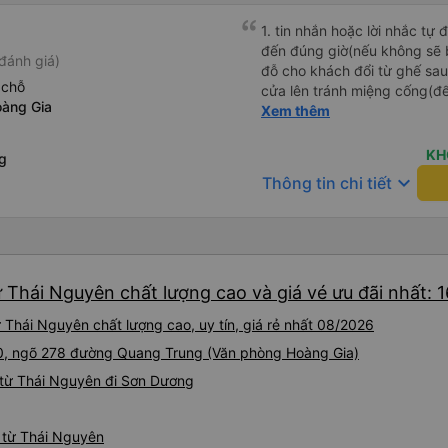
1. tin nhắn hoặc lời nhắc tự
đến đúng giờ(nếu không sẽ bị trễ chuyến
đánh giá)
đỗ cho khách đổi từ ghế sau 
 chỗ
cửa lên tránh miệng cống(đ
àng Gia
tại HN: miệng cống bằng sắt
Xem thêm
miệng cống còn kết nối với 
lát viền vỉa hè 50-60cm. 3. Thái độ và tay nghề tài xế tốt.
KH
g
Bác tài đã cố gắng để về đế
keyboard_arrow_down
Thông tin chi tiết
chuyến Xe 11 chỗ nên thoán
 Thái Nguyên chất lượng cao và giá vé ưu đãi nhất: 
Thái Nguyên chất lượng cao, uy tín, giá rẻ nhất 08/2026
 10, ngõ 278 đường Quang Trung (Văn phòng Hoàng Gia)
 từ Thái Nguyên đi Sơn Dương
g từ Thái Nguyên