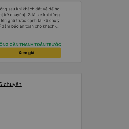
 động sau khi khách đặt vé để họ
). 2. lái xe khi dừng
lên ghế trước cạnh tài xế chú ý
ể đảm bảo an toàn cho khách-
 chữ nhật dạng ô lưới, cửa
vỉa hè tương đương 1 viên gạch
ÔNG CẦN THANH TOÁN TRƯỚC
n Tng kịp 20h, để khách nối
Xem giá
g đãng.
16 chuyến