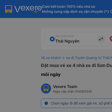
Cam kết hoàn 150% nếu nhà xe

không cung cấp dịch vụ vận chuyển (*)
in
Nơi xuất phát
import_export
Vé xe khách
xe đi Tuyên Quang từ Thái
Đặt mua vé xe 4 nhà xe đi Sơn D
mỗi ngày
Vexere Team
Ngày cập nhật: 05/08/2026
Chọn ngày đi để xem giá vé, số ghế t
info