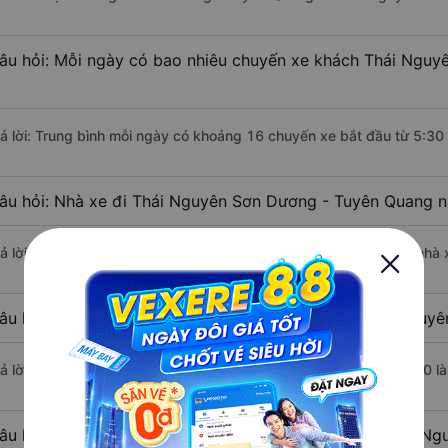
âu hỏi: Mỗi ngày có bao nhiêu chuyến xe khách Thái Nguy
rả lời: Trung bình mỗi ngày có khoảng 16 chuyến xe bắt đầu từ 5:30
âu hỏi: Nhà xe đi Thái Nguyên Sơn Dương - Tuyên Quang n
rả lời: Chuyến xe có giờ xuất phát sớm nhất vào lúc 5:30 là của nhà 
âu hỏi: Nhà xe đi Sơn Dương - Tuyên Quang từ Thái Nguyên
rả lời: Chuyến xe có giờ xuất phát trễ (muộn) nhất là vào lúc 20:00 l
âu hỏi: Review xe đi Sơn Dương - Tuyên Quang từ Thái Ngu