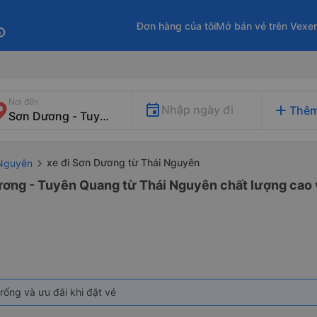
Đơn hàng của tôi
Mở bán vé trên Vexe
fo
Nơi đến
add
Nhập ngày đi
Thêm
xe đi Sơn Dương từ Thái Nguyên
 Nguyên
ương - Tuyên Quang từ Thái Nguyên chất lượng cao v
rống và ưu đãi khi đặt vé