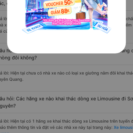
ắc, cao cấp nhất?
rả lời: Những hãng xe đi Thái Nguyên Sơn Dương - Tuyên Quang chất 
hà xe Hà Lan đi Sơn Dương - Tuyên Quang từ Thái Nguyên với điểm 
iá của khách hàng).
âu hỏi: Có loại xe Thái Nguyên Sơn Dương - Tuyên Quang d
hòng đôi không?
rả lời: Hiện tại chưa có nhà xe nào có loại xe giường nằm đôi khai t
uyên Quang.
âu hỏi: Các hãng xe nào khai thác dòng xe Limousine đi S
guyên?
rả lời: Hiện tại có 1 hãng xe khai thác dòng xe Limousine trên tuyến
hảo thêm thông tin và đặt vé các nhà xe này tại trang này:
Xe limous