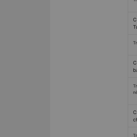
C
T
Tr
C
b
T
n
C
c
T