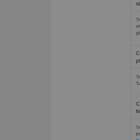
s
T
n
g
C
p
T
T
C
N
T
k