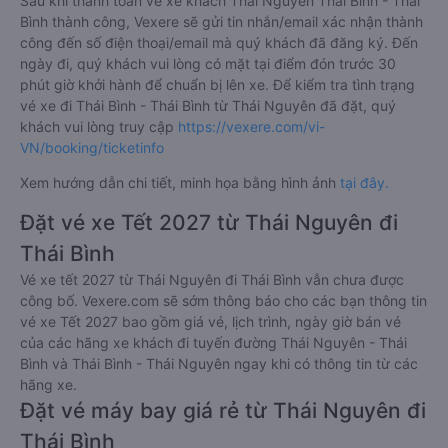
Sau khi thanh toán vé xe khách Thái Nguyên Thái Bình - Thái
Bình thành công, Vexere sẽ gửi tin nhắn/email xác nhận thành
công đến số điện thoại/email mà quý khách đã đăng ký. Đến
ngày đi, quý khách vui lòng có mặt tại điểm đón trước 30
phút giờ khởi hành để chuẩn bị lên xe. Để kiểm tra tình trạng
vé xe đi Thái Bình - Thái Bình từ Thái Nguyên đã đặt, quý
khách vui lòng truy cập
https://vexere.com/vi-
VN/booking/ticketinfo
Xem hướng dẫn chi tiết, minh họa bằng hình ảnh
tại đây.
Đặt vé xe Tết 2027 từ Thái Nguyên đi
Thái Bình
Vé xe tết 2027 từ Thái Nguyên đi Thái Bình vẫn chưa được
công bố. Vexere.com sẽ sớm thông báo cho các bạn thông tin
vé xe Tết 2027 bao gồm giá vé, lịch trình, ngày giờ bán vé
của các hãng xe khách đi tuyến đường Thái Nguyên - Thái
Bình và Thái Bình - Thái Nguyên ngay khi có thông tin từ các
hãng xe.
Đặt vé máy bay giá rẻ từ Thái Nguyên đi
Thái Bình