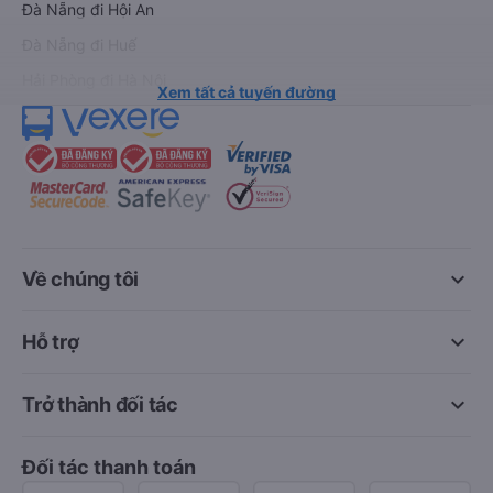
Đà Nẵng đi Hội An
Đà Nẵng đi Huế
Hải Phòng đi Hà Nội
Xem tất cả tuyến đường
keyboard_arrow_down
Về chúng tôi
keyboard_arrow_down
Hỗ trợ
keyboard_arrow_down
Trở thành đối tác
Đối tác thanh toán