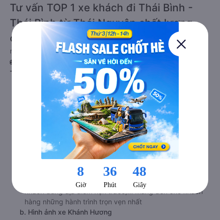
Tư vấn TOP 1 xe khách đi Thái Bình -
Thái Bình từ Thái Nguyên chất lượng
cao, uy tín, giá rẻ nhất 08/2026
null
🚌 1. Xe Khánh Hương khởi hành tại Tổ 16, phường
Tân Long
a. Giới thiệu xe Khánh Hương
Với những khách hàng thường xuyên di chuyển trên
tuyến đường từ Thái Nguyên đi Thái Bình - Thái Bình thì
chắc hẳn sẽ biết đến hãng xe Khánh Hương. Chất lượng
xe tốt, đội ngũ nhân viên nhiệt tình, thân thiện là những
điều bạn sẽ được trải nghiệm khi chọn đồng hành cùng
xe đi Thái Bình - Thái Bình từ Thái Nguyên. Nhà xe đang
từng bước hoàn thiện chất lượng dịch vụ. Cam kết xuất
bến đúng giờ, di chuyển đúng thời gian dự kiến, đón/trả
khách đúng địa điểm hẹn trước,... Mang đến cho khách
hàng những hành trình trọn vẹn nhất
b. Hình ảnh xe Khánh Hương