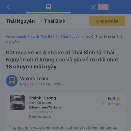
arrow_back
Tải app Vexere ngay!
Tải app Vexere
-30k
Mở app
Mở app
Nhận ưu đãi thành viên độc
-30k/ghế khi đặt vé máy bay qua
quyền
app
Thái Nguyên
Thái Bình
Chọn ngày
Vé xe khách
xe đi Thái Bình từ Thái Nguyên
xe đi Thái Bình từ Thái
Nguyên
Đặt mua vé xe 4 nhà xe đi Thái Bình từ Thái
Nguyên chất lượng cao và giá vé ưu đãi nhất
:
18 chuyến mỗi ngày
Vexere Team
Ngày cập nhật: 11/08/2026
Khánh Hương
5.0
Ghế ngồi 16 chỗ
(12 đánh giá)
Đường tròn Tân Long
2 giờ 40 phút
Ngã tư Gia Lễ
xe chạy đúng giờ. Chỗ ngồi sạch sẽ, thoải mái. Có nước free, chỗ cắm sạc