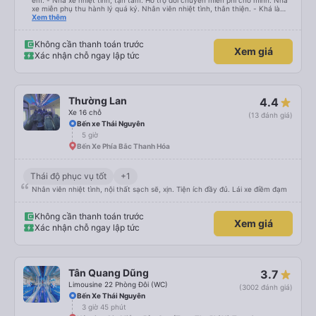
êm. - Nhà xe nhiệt tình, tận tâm. Hỗ trợ đổi chuyến miễn phí cho mình. Nhà
xe miễn phụ thu hành lý quá ký. Nhân viên nhiệt tình, thân thiện. - Khá là
thích tài xế. Lái xe an toàn. Chu đáo, thân thiện, nhiệt tình. - Xe ngồi thoải
Xem thêm
mái, có massage, có ổ cắm sạc. - Giữa trời mưa bão, mình vẫn kịp giờ
check-in sân bay nên cho 5 sao.
Không cần thanh toán trước
Xem giá
Xác nhận chỗ ngay lập tức
Thường Lan
4.4
Xe 16 chỗ
(13 đánh giá)
Bến xe Thái Nguyên
5 giờ
Bến Xe Phía Bắc Thanh Hóa
Thái độ phục vụ tốt
+1
Nhân viên nhiệt tình, nội thất sạch sẽ, xịn. Tiện ích đầy đủ. Lái xe điềm đạm
Không cần thanh toán trước
Xem giá
Xác nhận chỗ ngay lập tức
Tân Quang Dũng
3.7
Limousine 22 Phòng Đôi (WC)
(3002 đánh giá)
Bến Xe Thái Nguyên
3 giờ 45 phút