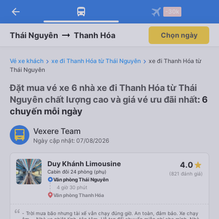
arrow_back
-30k
Thái Nguyên
Thanh Hóa
Chọn ngày
Vé xe khách
xe đi Thanh Hóa từ Thái Nguyên
xe đi Thanh Hóa từ
Thái Nguyên
Đặt mua vé xe 6 nhà xe đi Thanh Hóa từ Thái
Nguyên chất lượng cao và giá vé ưu đãi nhất
: 6
chuyến mỗi ngày
Vexere Team
Ngày cập nhật: 07/08/2026
Duy Khánh Limousine
4.0
Cabin đôi 24 phòng (phụ)
(821 đánh giá)
Văn phòng Thái Nguyên
4 giờ 30 phút
Văn phòng Thanh Hóa
- Trời mưa bão nhưng tài xế vẫn chạy đúng giờ. An toàn, đảm bảo. Xe chạy