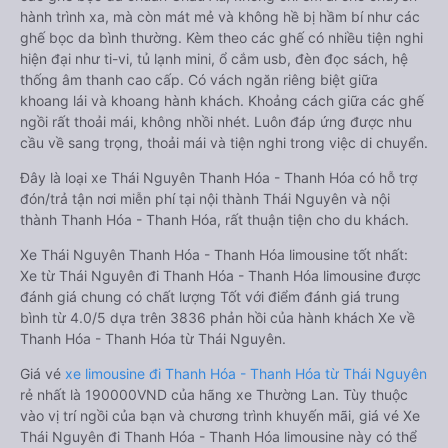
hành trình xa, mà còn mát mẻ và không hề bị hầm bí như các
ghế bọc da bình thường. Kèm theo các ghế có nhiều tiện nghi
hiện đại như ti-vi, tủ lạnh mini, ổ cắm usb, đèn đọc sách, hệ
thống âm thanh cao cấp. Có vách ngăn riêng biệt giữa
khoang lái và khoang hành khách. Khoảng cách giữa các ghế
ngồi rất thoải mái, không nhồi nhét. Luôn đáp ứng được nhu
cầu về sang trọng, thoải mái và tiện nghi trong việc di chuyển.
Đây là loại xe Thái Nguyên Thanh Hóa - Thanh Hóa có hỗ trợ
đón/trả tận nơi miễn phí tại nội thành Thái Nguyên và nội
thành Thanh Hóa - Thanh Hóa, rất thuận tiện cho du khách.
Xe Thái Nguyên Thanh Hóa - Thanh Hóa limousine tốt nhất:
Xe từ Thái Nguyên đi Thanh Hóa - Thanh Hóa limousine được
đánh giá chung có chất lượng Tốt với điểm đánh giá trung
bình từ 4.0/5 dựa trên 3836 phản hồi của hành khách Xe về
Thanh Hóa - Thanh Hóa từ Thái Nguyên.
Giá vé
xe limousine đi Thanh Hóa - Thanh Hóa từ Thái Nguyên
rẻ nhất là 190000VND của hãng xe Thường Lan. Tùy thuộc
vào vị trí ngồi của bạn và chương trình khuyến mãi, giá vé Xe
Thái Nguyên đi Thanh Hóa - Thanh Hóa limousine này có thể