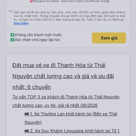
Nút giao Gia Miễu - Bỉm Sơn (Trạm Thu Phí Hà Trung)
Các bạn nữ lễ tân xinh iu. Các anh, chú, bác VP ĐH vui tính, quan tâm khách,
vui vẻ, nhiệt tình. Trong chuyến đi của mình có 2 gia đình bác lớn tuổi nc khá
to, có bạn nv nhắc nhở thì 2 bác mắng lại bạn ấy. Nếu 2 bác ấy có đánh giá
xấu thì mình ngược lại nha. Bạn ấy nhắc nhở rất đúng. 2 bác nói rất to. To
Xem thêm
đến lỗi mình ngủ còn mơ được câu chuyện các bác nói với nhau xuất hiện
trong giấc mơ của mình luôn. Nên nếu bạn ấy bị phản ánh thì đừng trừ lương
bạn ấy nha. Nếu bạn ấy bị trừ thì bảo bạn ấy liên hệ sđt của mình, mình hỗ
Không cần thanh toán trước
Xem giá
trợ ạ. Số mình đuôi 666, chuyến ĐH-NT ngày 16/1. À các bạn nữ lễ tân xinh
Xác nhận chỗ ngay lập tức
iu còn đổi cho mình phòng đơn sang đôi xong còn note là (một mình) yêu
luôn. Nhưng phòng đôi mà nằm một thì mỗi lần xe rẽ 1 cái là ✈️ Ít đi xe khách
nhưng đủ để đánh giá 10/10.
Đặt mua vé xe đi Thanh Hóa từ Thái
Nguyên chất lượng cao và giá vé ưu đãi
nhất: 6 chuyến
Tư vấn TOP 3 xe khách đi Thanh Hóa từ Thái Nguyên
chất lượng cao, uy tín, giá rẻ nhất 08/2026
🚌 1. Xe Thường Lan khởi hành tại (Bến xe Thái
Nguyên)
🚌 2. Xe Duy Khánh Limousine khởi hành tại Tổ 1