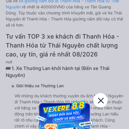
Giá vé
xe giường nằm đôi đi Thanh Hóa - Thanh Hóa từ Thái
Nguyên
rẻ nhất là 400000VND của hãng xe Tân Quang
Dũng. Tùy thuộc vào chương trình khuyến mãi, giá vé Xe Thái
Nguyên đi Thanh Hóa - Thanh Hóa giường nằm đôi này có thể
sẽ rẻ hơn.
Tư vấn TOP 3 xe khách đi Thanh Hóa -
Thanh Hóa từ Thái Nguyên chất lượng
cao, uy tín, giá rẻ nhất 08/2026
null
🚌 1. Xe Thường Lan khởi hành tại (Bến xe Thái
Nguyên)
a. Giới thiệu xe Thường Lan
Với những du khách thường xuyên du lịch từ Thái Nguyên
đi Thanh Hóa - Thanh Hóa thì chắc hẳn sẽ rất quen thuộc
với hãng xe Thường Lan. Với kinh nghiệm nhiều năm hoạt
động trên khá nhiều tuyến đường nên Thường Lan hiểu
rất rõ nhu cầu di chuyển của nhiều hành khách. Cũng
chính vì vậy mà nhà xe Thường Lan đi Thanh Hóa -