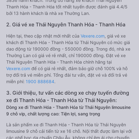
3836 hành khách. Trong đó hãng xe khách Thái Nguyên
Thanh Hóa - Thanh Hóa tốt nhất tuyến được đánh giá 4.4/5
bởi 13 hành khách là nhà xe Thường Lan.
2. Giá vé xe Thái Nguyên Thanh Hóa - Thanh Hóa
Hiện tại, theo cập nhật mới nhất của
Vexere.com
, giá vé xe
khách đi Thanh Hóa - Thanh Hóa từ Thái Nguyên có mức giá
dao động từ 190000 đồng - 550000 đồng. Trong đó, nhà xe
Thường Lan có giá vé rẻ nhất, chỉ 190000 đồng. Đặt vé xe
Thái Nguyên Thanh Hóa - Thanh Hóa chính hãng tại
Vexere.com
để có giá rẻ nhất, đảm bảo giữ chỗ 100% và hỗ
trợ đổi trả vé miễn phí. Tổng đài tư vấn, đặt vé và đổi trả vé
miễn phí:
1900 888684
.
3. Giới thiệu, tư vấn các dòng xe chạy tuyến đường
xe đi Thanh Hóa - Thanh Hóa từ Thái Nguyên:
Dòng xe đi Thanh Hóa - Thanh Hóa từ Thái Nguyên limousine
9 chỗ vip, chất lượng cao: Tiện lợi, sang trọng
Là sản phẩm xe đi Thanh Hóa - Thanh Hóa từ Thái Nguyên
limousine 9 chỗ cải tiến từ xe 16 chỗ. Nội thất được làm lại với
các ghế bọc da chuẩn Châu Âu, không chỉ êm ái cho chuyến