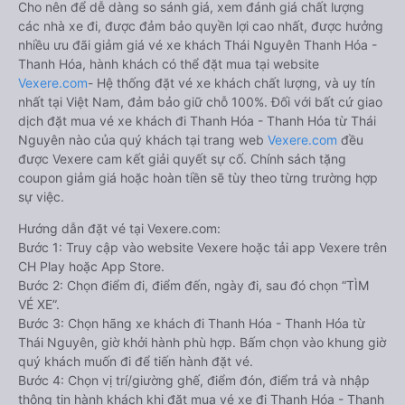
Cho nên để dễ dàng so sánh giá, xem đánh giá chất lượng
các nhà xe đi, được đảm bảo quyền lợi cao nhất, được hưởng
nhiều ưu đãi giảm giá vé xe khách Thái Nguyên Thanh Hóa -
Thanh Hóa, hành khách có thể đặt mua tại website
Vexere.com
- Hệ thống đặt vé xe khách chất lượng, và uy tín
nhất tại Việt Nam, đảm bảo giữ chỗ 100%. Đối với bất cứ giao
dịch đặt mua vé xe khách đi Thanh Hóa - Thanh Hóa từ Thái
Nguyên nào của quý khách tại trang web
Vexere.com
đều
được Vexere cam kết giải quyết sự cố. Chính sách tặng
coupon giảm giá hoặc hoàn tiền sẽ tùy theo từng trường hợp
sự việc.
Hướng dẫn đặt vé tại Vexere.com:
Bước 1: Truy cập vào website Vexere hoặc tải app Vexere trên
CH Play hoặc App Store.
Bước 2: Chọn điểm đi, điểm đến, ngày đi, sau đó chọn “TÌM
VÉ XE”.
Bước 3: Chọn hãng xe khách đi Thanh Hóa - Thanh Hóa từ
Thái Nguyên, giờ khởi hành phù hợp. Bấm chọn vào khung giờ
quý khách muốn đi để tiến hành đặt vé.
Bước 4: Chọn vị trí/giường ghế, điểm đón, điểm trả và nhập
thông tin hành khách khi đặt mua vé xe đi Thanh Hóa - Thanh