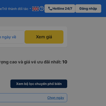
help_outline
phone
Hotline 24/7
Đăng nhập
re
Trở thành đối tác
arrow_drop_down
Xem giá
 ngày về
ợng cao và giá vé ưu đãi nhất
: 10
Xem bộ lọc chuyến phổ biến
Chọn ngày