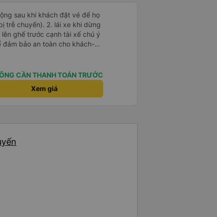
 động sau khi khách đặt vé để họ
). 2. lái xe khi dừng
lên ghế trước cạnh tài xế chú ý
ể đảm bảo an toàn cho khách-
 chữ nhật dạng ô lưới, cửa
vỉa hè tương đương 1 viên gạch
ÔNG CẦN THANH TOÁN TRƯỚC
n Tng kịp 20h, để khách nối
Xem giá
g đãng.
uyến