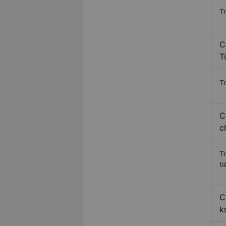
T
C
T
Tr
C
c
T
ti
C
k