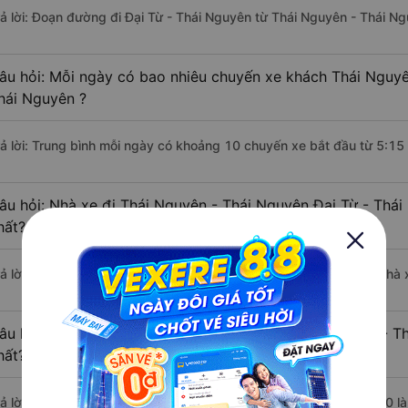
rả lời: Đoạn đường đi Đại Từ - Thái Nguyên từ Thái Nguyên - Thái N
âu hỏi: Mỗi ngày có bao nhiêu chuyến xe khách Thái Nguyê
hái Nguyên ?
rả lời: Trung bình mỗi ngày có khoảng 10 chuyến xe bắt đầu từ 5:15
âu hỏi: Nhà xe đi Thái Nguyên - Thái Nguyên Đại Từ - Thá
hất?
rả lời: Chuyến xe có giờ xuất phát sớm nhất vào lúc 5:15 là của nhà 
âu hỏi: Nhà xe đi Đại Từ - Thái Nguyên từ Thái Nguyên - T
hất?
rả lời: Chuyến xe có giờ xuất phát trễ (muộn) nhất là vào lúc 19:30 l