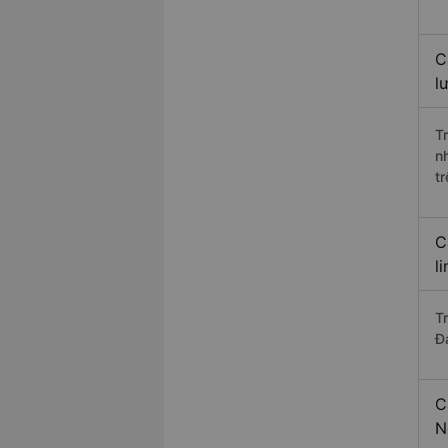
C
l
T
n
t
C
l
T
Đ
C
N