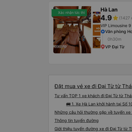
Hà Lan
Xác nhận tức thì
4.9
star
(1427 
VIP Limousine 9
Văn phòng Ho
0h30m
VP Đại Từ
Đặt mua vé xe đi Đại Từ từ Thá
Tư vấn TOP 1 xe khách đi Đại Từ từ Thái
🚌 1. Xe Hà Lan khởi hành tại Số
Những câu hỏi thường gặp về tuyến xe 
Thông tin tuyến đường
Giới thiệu tuyến đường xe đi Đại Từ từ 