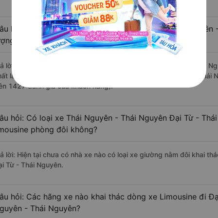
âu hỏi: Review xe đi Đại Từ - Thái Nguyên từ Thái Nguyên 
ượng tốt, xuất sắc, cao cấp nhất?
rả lời: Những hãng xe đi Thái Nguyên - Thái Nguyên Đại Từ - Thái Ng
hất là nhà xe Hà Lan đi Đại Từ - Thái Nguyên từ Thái Nguyên - Thái 
rên 1427 đánh giá của khách hàng).
âu hỏi: Có loại xe Thái Nguyên - Thái Nguyên Đại Từ - Thá
imousine phòng đôi không?
rả lời: Hiện tại chưa có nhà xe nào có loại xe giường nằm đôi khai t
ại Từ - Thái Nguyên.
âu hỏi: Các hãng xe nào khai thác dòng xe Limousine đi Đạ
guyên - Thái Nguyên?