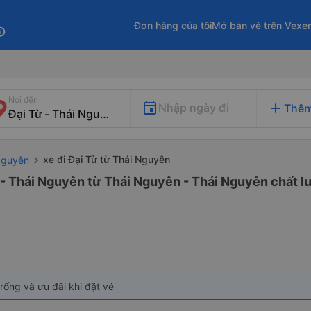
Đơn hàng của tôi
Mở bán vé trên Vexe
fo
Nơi đến
add
Nhập ngày đi
Thêm
xe đi Đại Từ từ Thái Nguyên
Nguyên
 - Thái Nguyên từ Thái Nguyên - Thái Nguyên chất lư
rống và ưu đãi khi đặt vé