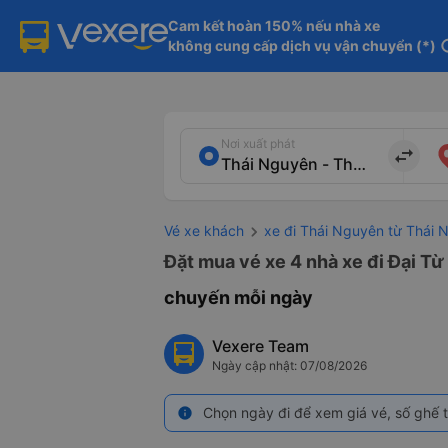
Cam kết hoàn 150% nếu nhà xe

không cung cấp dịch vụ vận chuyển (*)
in
Nơi xuất phát
import_export
Vé xe khách
xe đi Thái Nguyên từ Thái 
Đặt mua vé xe 4 nhà xe đi Đại Từ
chuyến mỗi ngày
Vexere Team
Ngày cập nhật: 07/08/2026
Chọn ngày đi để xem giá vé, số ghế t
info