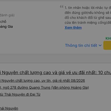
1. tin nhắn hoặc lời nhắc tự
đến đúng giờ(nếu không sẽ bị trễ chuyến
đánh giá)
đỗ cho khách đổi từ ghế sau 
 chỗ
cửa lên tránh miệng cống(đ
àng Gia
tại HN: miệng cống bằng sắt
Xem thêm
miệng cống còn kết nối với 
lát viền vỉa hè 50-60cm. 3. Thái độ và tay nghề tài xế tốt.
KH
Bác tài đã cố gắng để về đế
keyboard_arrow_down
Thông tin chi tiết
chuyến Xe 11 chỗ nên thoán
i Nguyên chất lượng cao và giá vé ưu đãi nhất: 10 ch
 Nguyên chất lượng cao, uy tín, giá rẻ nhất 08/2026
 10, ngõ 278 đường Quang Trung (Văn phòng Hoàng Gia)
từ Thái Nguyên đi Đại Từ
Thái Nguyên