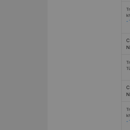
T
k
-
C
N
T
T
C
N
T
k
-