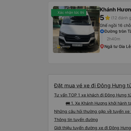
Khánh Hươ
Xác nhận tức thì
5
star
(12 đánh g
Ghế ngồi 16 chỗ
Đường tròn T
2h40m
Ngã tư Gia Lễ
Đặt mua vé xe đi Đông Hưng từ
Tư vấn TOP 1 xe khách đi Đông Hưng từ 
🚌 1. Xe Khánh Hương khởi hành t
Những câu hỏi thường gặp về tuyến xe
Thông tin tuyến đường
Giới thiệu tuyến đường xe đi Đông Hưn