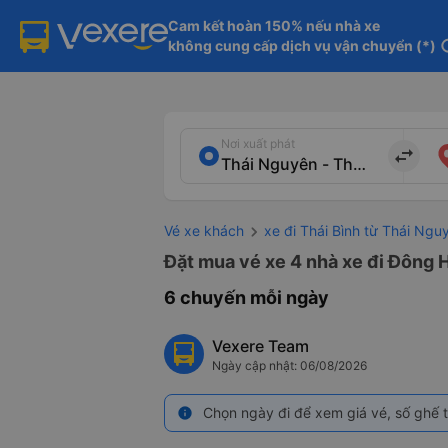
Cam kết hoàn 150% nếu nhà xe

không cung cấp dịch vụ vận chuyển (*)
in
Nơi xuất phát
import_export
Vé xe khách
xe đi Thái Bình từ Thái Ngu
Đặt mua vé xe 4 nhà xe đi Đông H
6 chuyến mỗi ngày
Vexere Team
Ngày cập nhật: 06/08/2026
Chọn ngày đi để xem giá vé, số ghế t
info