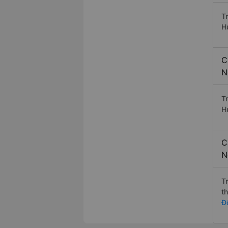
T
H
C
N
T
H
C
N
T
t
Đ