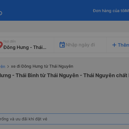
Đơn hàng của tôi
M
fo
Nơi đến
add
Nhập ngày đi
Thêm
xe đi Đông Hưng từ Thái Nguyên
yên
ưng - Thái Bình từ Thái Nguyên - Thái Nguyên chất 
rống và ưu đãi khi đặt vé