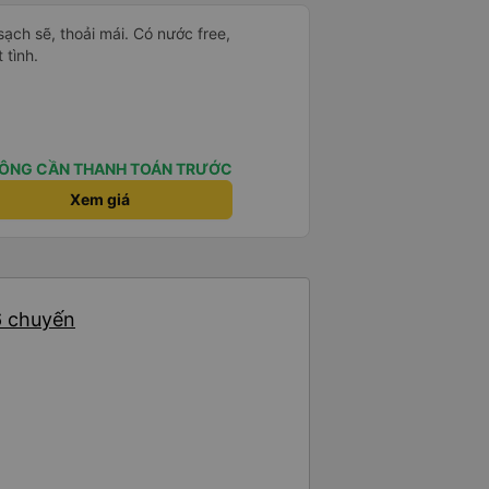
ạch sẽ, thoải mái. Có nước free,
 tình.
ÔNG CẦN THANH TOÁN TRƯỚC
Xem giá
6 chuyến