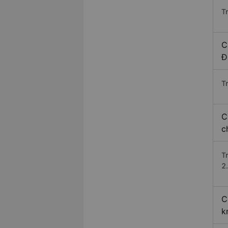
T
C
Đ
Tr
C
c
T
2.
C
k