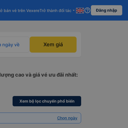
help_outline
Đăng nhập
ở bán vé trên Vexere
Trở thành đối tác
arrow_drop_down
Xem giá
 ngày về
lượng cao và giá vé ưu đãi nhất
:
Xem bộ lọc chuyến phổ biến
Chọn ngày