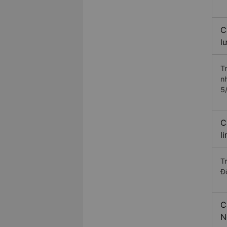
C
l
T
n
5
C
l
T
Đ
C
N