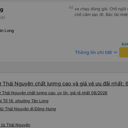
ng
xe chạy đúng giờ. Chỗ ngồi s
chỗ cắm sạc đt. Bác tài nhiệt
iá)
ân Long
KH
keyboard_arrow_down
Thông tin chi tiết
 Thái Nguyên chất lượng cao và giá vé ưu đãi nhất: 
Thái Nguyên chất lượng cao, uy tín, giá rẻ nhất 08/2026
ại Tổ 16, phường Tân Long
 từ Thái Nguyên đi Đông Hưng
g từ Thái Nguyên