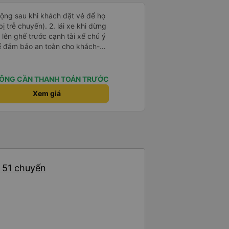
 động sau khi khách đặt vé để họ
). 2. lái xe khi dừng
lên ghế trước cạnh tài xế chú ý
ể đảm bảo an toàn cho khách-
 chữ nhật dạng ô lưới, cửa
vỉa hè tương đương 1 viên gạch
ÔNG CẦN THANH TOÁN TRƯỚC
n Tng kịp 20h, để khách nối
Xem giá
g đãng.
: 51 chuyến