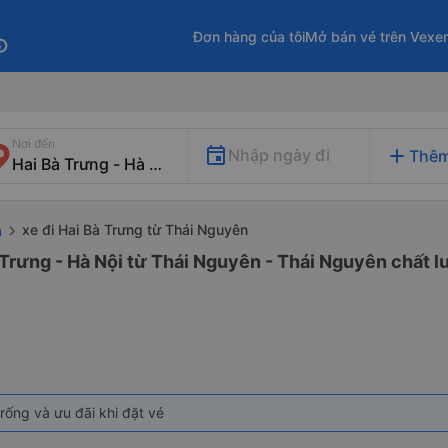
Đơn hàng của tôi
Mở bán vé trên Vexe
fo
Nơi đến
add
Nhập ngày đi
Thêm
xe đi Hai Bà Trưng từ Thái Nguyên
n
 Trưng - Hà Nội từ Thái Nguyên - Thái Nguyên chất l
rống và ưu đãi khi đặt vé