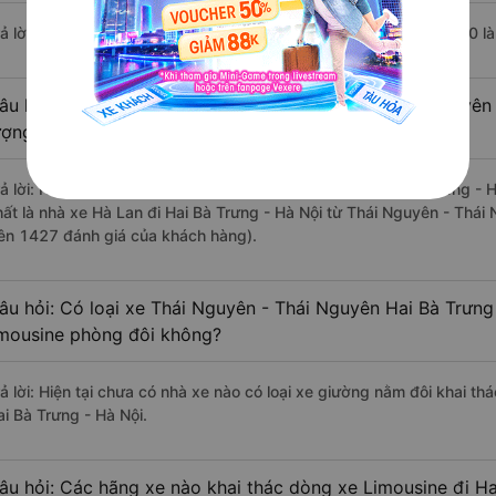
rả lời: Chuyến xe có giờ xuất phát trễ (muộn) nhất là vào lúc 21:00 l
âu hỏi: Review xe đi Hai Bà Trưng - Hà Nội từ Thái Nguyên
ượng tốt, xuất sắc, cao cấp nhất?
rả lời: Những hãng xe đi Thái Nguyên - Thái Nguyên Hai Bà Trưng - H
hất là nhà xe Hà Lan đi Hai Bà Trưng - Hà Nội từ Thái Nguyên - Thái
rên 1427 đánh giá của khách hàng).
âu hỏi: Có loại xe Thái Nguyên - Thái Nguyên Hai Bà Trưng
imousine phòng đôi không?
rả lời: Hiện tại chưa có nhà xe nào có loại xe giường nằm đôi khai t
ai Bà Trưng - Hà Nội.
âu hỏi: Các hãng xe nào khai thác dòng xe Limousine đi Ha