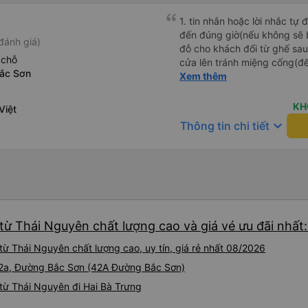
1. tin nhắn hoặc lời nhắc tự
đến đúng giờ(nếu không sẽ bị trễ chuyến
đánh giá)
đỗ cho khách đổi từ ghế sau 
 chỗ
cửa lên tránh miệng cống(đ
ắc Sơn
tại HN: miệng cống bằng sắt
Xem thêm
miệng cống còn kết nối với 
lát viền vỉa hè 50-60cm. 3. Thái độ và tay nghề tài xế tốt.
KH
Việt
Bác tài đã cố gắng để về đế
keyboard_arrow_down
Thông tin chi tiết
chuyến Xe 11 chỗ nên thoán
từ Thái Nguyên chất lượng cao và giá vé ưu đãi nhất
từ Thái Nguyên chất lượng cao, uy tín, giá rẻ nhất 08/2026
 42a, Đường Bắc Sơn (42A Đường Bắc Sơn)
từ Thái Nguyên đi Hai Bà Trưng