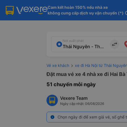
Cam kết hoàn 150% nếu nhà xe

không cung cấp dịch vụ vận chuyển (*)
in
Nơi xuất phát
import_export
Vé xe khách
xe đi Hà Nội từ Thái Nguyê
Đặt mua vé xe 4 nhà xe đi Hai Bà
51 chuyến mỗi ngày
Vexere Team
Ngày cập nhật: 06/08/2026
Chọn ngày đi để xem giá vé, số ghế t
info