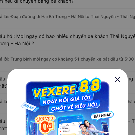
m nếu di chuyển bằng xe khách?
rả lời: Đoạn đường đi Hai Bà Trưng - Hà Nội từ Thái Nguyên - Thái 
âu hỏi: Mỗi ngày có bao nhiêu chuyến xe khách Thái Nguyê
rưng - Hà Nội ?
rả lời: Trung bình mỗi ngày có khoảng 51 chuyến xe bắt đầu từ 5:00
âu hỏi: Nhà xe đi Thái Nguyên - Thái Nguyên Hai Bà Trưng
hất?
rả lời: Chuyến xe có giờ xuất phát sớm nhất vào lúc 5:00 là của nhà 
âu hỏi: Nhà xe đi Hai Bà Trưng - Hà Nội từ Thái Nguyên - 
hất?