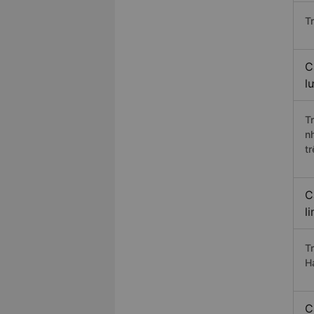
T
C
l
T
n
t
C
l
T
H
C