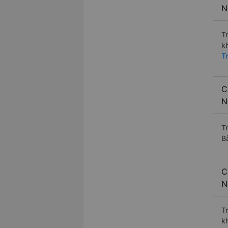
N
T
k
T
C
N
T
B
C
N
T
k