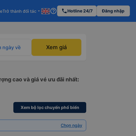
help_outline
phone
Hotline 24/7
Đăng nhập
re
Trở thành đối tác
arrow_drop_down
Xem giá
 ngày về
ượng cao và giá vé ưu đãi nhất
:
Xem bộ lọc chuyến phổ biến
Chọn ngày