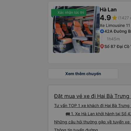
Hà Lan
Xác nhận tức thì
4.9
star
(1427 
Xe Limousine 11
42A Đường B
1h45m
Số 87 Đại Cồ 
Xem thêm chuyến
Đặt mua vé xe đi Hai Bà Trưng 
Tư vấn TOP 1 xe khách đi Hai Bà Trưng 
🚌 1. Xe Hà Lan khởi hành tại Số
Những câu hỏi thường gặp về tuyến xe 
Thông tin tuyến đường