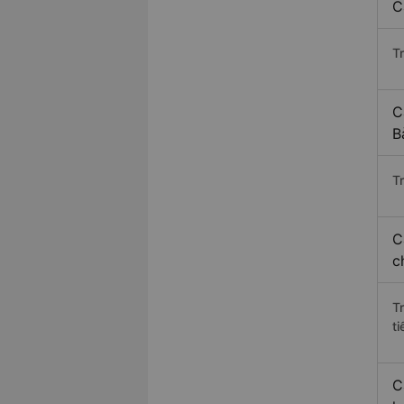
C
T
C
B
Tr
C
c
T
ti
C