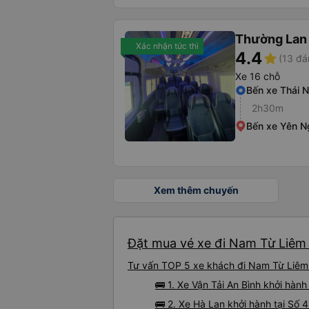
Thường Lan
Xác nhận tức thì
4.4
star
(13 đá
Xe 16 chỗ
Bến xe Thái 
2h30m
Bến xe Yên N
Xem thêm chuyến
Đặt mua vé xe đi Nam Từ Liêm 
Tư vấn TOP 5 xe khách đi Nam Từ Liêm t
🚌 1. Xe Vận Tải An Bình khởi hà
🚌 2. Xe Hà Lan khởi hành tại Số