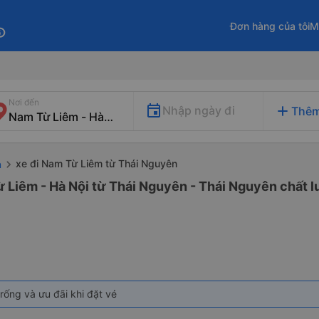
Đơn hàng của tôi
M
fo
Nơi đến
add
Nhập ngày đi
Thêm
xe đi Nam Từ Liêm từ Thái Nguyên
n
 Liêm - Hà Nội từ Thái Nguyên - Thái Nguyên chất l
rống và ưu đãi khi đặt vé