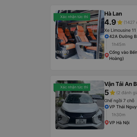
Hà Lan
Xác nhận tức thì
4.9
star
(1427 
Xe Limousine 11
42A Đường B
1h45m
Cổng vào Bến
Hoàng)
Vận Tải An 
Xác nhận tức thì
5
star
(2 đánh gi
Ghế ngồi 7 chỗ
VP Thái Nguy
1h30m
VP Hà Nội