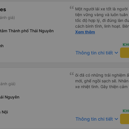
nes
Một người lái xe tốt là ngườ
tiện vững vàng và luôn tuân 
ánh giá)
tốc độ hợp lý, đi đúng làn đ
cách bình tĩnh, linh hoạt. Bê
 tâm Thành phố Thái Nguyên
ý thức trách nhiệm cao, khô
Xem thêm
thoại khi đang điều khiển xe
người tham gia giao thông k
KH
nh
Vì vậy, lái xe tốt không chỉ 
keyboard_arrow_down
Thông tin chi tiết
thức của mỗi người.
ôi đã có những trải nghiệm 
mới, ghế ngồi sạch sẽ. Nhân 
ánh giá)
xe nhiệt tình. Gây thiện cảm
ái Nguyên
KH
 Nội
keyboard_arrow_down
Thông tin chi tiết