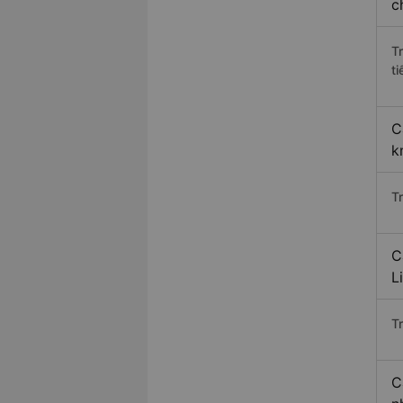
c
T
ti
C
k
T
C
L
T
C