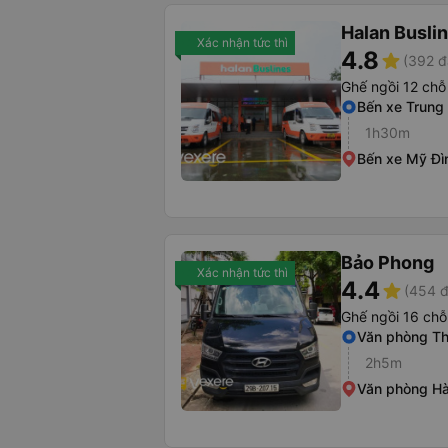
Halan Busli
Xác nhận tức thì
4.8
star
(392 đ
Ghế ngồi 12 chỗ
Bến xe Trung
1h30m
Bến xe Mỹ Đì
Bảo Phong
Xác nhận tức thì
4.4
star
(454 đ
Ghế ngồi 16 chỗ
Văn phòng Th
2h5m
Văn phòng Hà