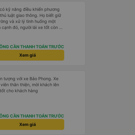
i có kỹ năng điều khiển phương
thủ luật giao thông. Họ biết giữ
ường và xử lý tình huống một
n cạnh đó, người lái xe tốt còn có
ng sử dụng rượu bia hay điện
. Họ luôn nhường nhịn, tôn trọng
hác và đặt an toàn lên hàng đầu.
ÔNG CẦN THANH TOÁN TRƯỚC
là kỹ năng mà còn là văn hóa và ý
Xem giá
ấn tượng với xe Bảo Phong. Xe
viên thân thiện, mời khách lên
 tốt cho khách hàng
ÔNG CẦN THANH TOÁN TRƯỚC
Xem giá