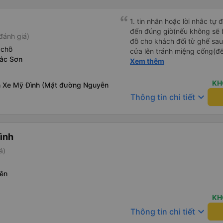
1. tin nhắn hoặc lời nhắc tự
đến đúng giờ(nếu không sẽ bị trễ chuyến
đánh giá)
đỗ cho khách đổi từ ghế sau 
 chỗ
cửa lên tránh miệng cống(đ
ắc Sơn
tại HN: miệng cống bằng sắt
Xem thêm
miệng cống còn kết nối với 
lát viền vỉa hè 50-60cm. 3. Thái độ và tay nghề tài xế tốt.
KH
 Xe Mỹ Đình (Mặt đường Nguyễn
Bác tài đã cố gắng để về đế
keyboard_arrow_down
Thông tin chi tiết
chuyến Xe 11 chỗ nên thoán
Bình
á)
ên
KH
keyboard_arrow_down
Thông tin chi tiết