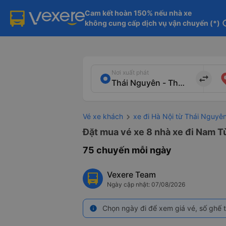
Cam kết hoàn 150% nếu nhà xe

không cung cấp dịch vụ vận chuyển (*)
in
Nơi xuất phát
import_export
Vé xe khách
xe đi Hà Nội từ Thái Nguyê
Đặt mua vé xe 8 nhà xe đi Nam Từ
75 chuyến mỗi ngày
Vexere Team
Ngày cập nhật: 07/08/2026
Chọn ngày đi để xem giá vé, số ghế t
info