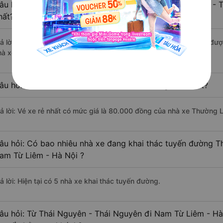
âu hỏi: Nhà xe đi Nam Từ Liêm - Hà Nội từ Thái Nguyên - 
hất?
rả lời: Xe đi Nam Từ Liêm - Hà Nội từ Thái Nguyên - Thái Nguyên đượ
hà xe Vận Tải An Bình, Hà Lan, Halan Buslines.
âu hỏi: Xe nào đi Nam Từ Liêm - Hà Nội có giá rẻ nhất?
rả lời: Vé xe rẻ nhất có mức giá là 80.000 đồng của nhà xe Thường 
âu hỏi: Có bao nhiêu nhà xe đang khai thác tuyến đường T
am Từ Liêm - Hà Nội ?
ả lời: Hiện tại có 5 nhà xe khai thác tuyến đường.
âu hỏi: Từ Thái Nguyên - Thái Nguyên đi Nam Từ Liêm - Hà 