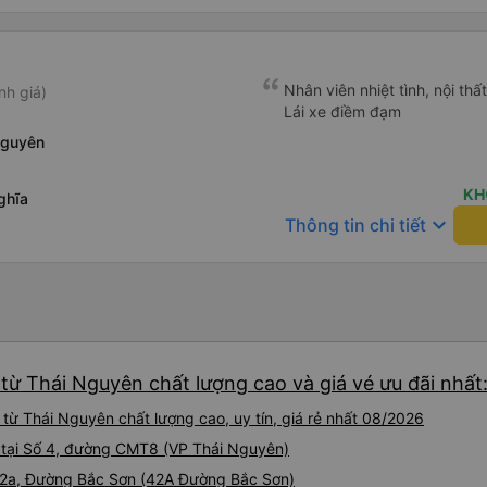
Nhân viên nhiệt tình, nội thấ
nh giá)
Lái xe điềm đạm
Nguyên
KH
ghĩa
keyboard_arrow_down
Thông tin chi tiết
từ Thái Nguyên chất lượng cao và giá vé ưu đãi nhất
ừ Thái Nguyên chất lượng cao, uy tín, giá rẻ nhất 08/2026
nh tại Số 4, đường CMT8 (VP Thái Nguyên)
 42a, Đường Bắc Sơn (42A Đường Bắc Sơn)