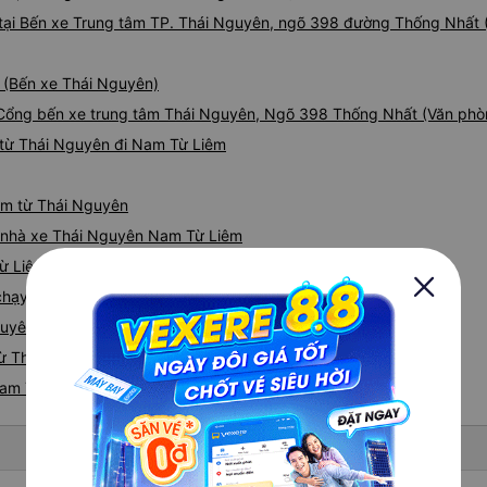
h tại Bến xe Trung tâm TP. Thái Nguyên, ngõ 398 đường Thống Nhất
i (Bến xe Thái Nguyên)
i Cổng bến xe trung tâm Thái Nguyên, Ngõ 398 Thống Nhất (Văn ph
 từ Thái Nguyên đi Nam Từ Liêm
iêm từ Thái Nguyên
iá nhà xe Thái Nguyên Nam Từ Liêm
Từ Liêm
e chạy tuyến đường Thái Nguyên đi Nam Từ Liêm
guyên - Nam Từ Liêm
ừ Thái Nguyên nhanh và uy tín nhất
Nam Từ Liêm