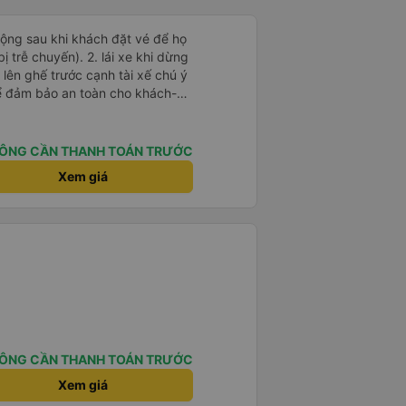
 động sau khi khách đặt vé để họ
). 2. lái xe khi dừng
lên ghế trước cạnh tài xế chú ý
ể đảm bảo an toàn cho khách-
 chữ nhật dạng ô lưới, cửa
vỉa hè tương đương 1 viên gạch
ÔNG CẦN THANH TOÁN TRƯỚC
n Tng kịp 20h, để khách nối
Xem giá
g đãng.
ÔNG CẦN THANH TOÁN TRƯỚC
Xem giá