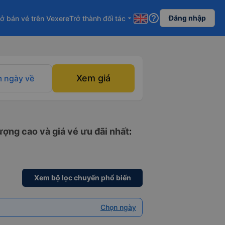
help_outline
Đăng nhập
ở bán vé trên Vexere
Trở thành đối tác
arrow_drop_down
Xem giá
 ngày về
ượng cao và giá vé ưu đãi nhất
:
Xem bộ lọc chuyến phổ biến
Chọn ngày