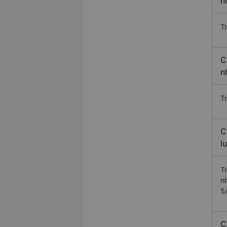
n
T
C
n
T
C
l
T
n
5
C