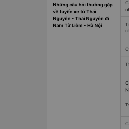
C
Những câu hỏi thường gặp
n
về tuyến xe từ Thái
Nguyên - Thái Nguyên đi
T
Nam Từ Liêm - Hà Nội
n
C
T
C
N
Tr
C