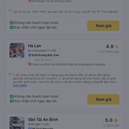
94H quán Trà đá đường Láng
Lái xe vui vẻ, thân thiện; xe sạch sẽ; có xe trung chuyển tại TP Thái Nguyên
Không cần thanh toán trước
Xem giá
Xác nhận chỗ ngay lập tức
Hà Lan
4.9
Xe Limousine 11 chỗ
(1427 đánh giá)
42A Đường Bắc Sơn
1 giờ 45 phút
Cổng vào Bến Xe Mỹ Đình (Mặt đường Nguyễn Hoàng)
1. tin nhắn hoặc lời nhắc tự động sau khi khách đặt vé để họ đến đúng
giờ(nếu không sẽ bị trễ chuyến). 2. lái xe khi dừng đỗ cho khách đổi từ ghế
sau lên ghế trước cạnh tài xế chú ý cửa lên tránh miệng cống(để đảm bảo
an toàn cho khách- tại HN: miệng cống bằng sắt chữ nhật dạng ô lưới, cửa
Xem thêm
miệng cống còn kết nối với vỉa hè tương đương 1 viên gạch lát viền vỉa hè
50-60cm. 3. Thái độ và tay nghề tài xế tốt. Bác tài đã cố gắng để về đến
Tng kịp 20h, để khách nối chuyến Xe 11 chỗ nên thoáng đãng.
Không cần thanh toán trước
Xem giá
Xác nhận chỗ ngay lập tức
star_rate
Vận Tải An Bình
5.0
Ghế ngồi 7 chỗ
(2 đánh giá)
VP Thái Nguyên