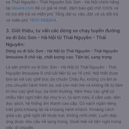
xe Thái Nguyên - Thái Nguyên Sóc Sơn - Hà Nội chính hãng
tại
Vexere.com
để có giá rẻ nhất, đảm bảo giữ chỗ 100% và
hỗ trợ đổi trả vé miễn phí. Tổng đài tư vấn, đặt vé và đổi trả
vé miễn phí:
1900 888684
.
3. Giới thiệu, tư vấn các dòng xe chạy tuyến đường
xe đi Sóc Sơn - Hà Nội từ Thái Nguyên - Thái
Nguyên:
Dòng xe đi Sóc Sơn - Hà Nội từ Thái Nguyên - Thái Nguyên
limousine 9 chỗ vip, chất lượng cao: Tiện lợi, sang trọng
Là sản phẩm xe đi Sóc Sơn - Hà Nội từ Thái Nguyên - Thái
Nguyên limousine 9 chỗ cải tiến từ xe 16 chỗ. Nội thất được
làm lại với các ghế bọc da chuẩn Châu Âu, không chỉ êm ái
cho chuyến hành trình xa, mà còn mát mẻ và không hề bị hầm
bí như các ghế bọc da bình thường. Kèm theo các ghế có
nhiều tiện nghi hiện đại như ti-vi, tủ lạnh mini, ổ cắm usb, đèn
đọc sách, hệ thống âm thanh cao cấp. Có vách ngăn riêng
biệt giữa khoang lái và khoang hành khách. Khoảng cách
giữa các ghế ngồi rất thoải mái, không nhồi nhét. Luôn đáp
ứng được nhu cầu về sang trọng, thoải mái và tiện nghi trong
việc di chuyển.