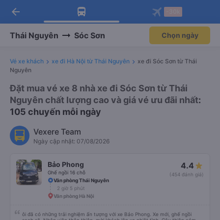
arrow_back
Tải app Vexere ngay!
Tải app Vexere
-30k
Mở app
Mở app
Nhận ưu đãi thành viên độc
-30k/ghế khi đặt vé máy bay qua
quyền
app
Thái Nguyên
Sóc Sơn
Chọn ngày
Vé xe khách
xe đi Hà Nội từ Thái Nguyên
xe đi Sóc Sơn từ Thái
Nguyên
Đặt mua vé xe 8 nhà xe đi Sóc Sơn từ Thái
Nguyên chất lượng cao và giá vé ưu đãi nhất
:
105 chuyến mỗi ngày
Vexere Team
Ngày cập nhật: 07/08/2026
Bảo Phong
4.4
Ghế ngồi 16 chỗ
(454 đánh giá)
Văn phòng Thái Nguyên
2 giờ 5 phút
Văn phòng Hà Nội
ôi đã có những trải nghiệm ấn tượng với xe Bảo Phong. Xe mới, ghế ngồi