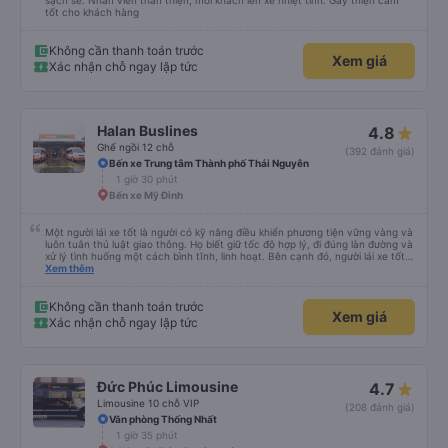
sạch sẽ. Nhân viên thân thiện, mời khách lên xe nhiệt tình. Gây thiện cảm
tốt cho khách hàng
Không cần thanh toán trước
Xem giá
Xác nhận chỗ ngay lập tức
Halan Buslines
4.8
Ghế ngồi 12 chỗ
(392 đánh giá)
Bến xe Trung tâm Thành phố Thái Nguyên
1 giờ 30 phút
Bến xe Mỹ Đình
Một người lái xe tốt là người có kỹ năng điều khiển phương tiện vững vàng và
luôn tuân thủ luật giao thông. Họ biết giữ tốc độ hợp lý, đi đúng làn đường và
xử lý tình huống một cách bình tĩnh, linh hoạt. Bên cạnh đó, người lái xe tốt
còn có ý thức trách nhiệm cao, không sử dụng rượu bia hay điện thoại khi
Xem thêm
đang điều khiển xe. Họ luôn nhường nhịn, tôn trọng người tham gia giao
thông khác và đặt an toàn lên hàng đầu. Vì vậy, lái xe tốt không chỉ là kỹ
năng mà còn là văn hóa và ý thức của mỗi người.
Không cần thanh toán trước
Xem giá
Xác nhận chỗ ngay lập tức
Đức Phúc Limousine
4.7
Limousine 10 chỗ VIP
(208 đánh giá)
Văn phòng Thống Nhất
1 giờ 35 phút