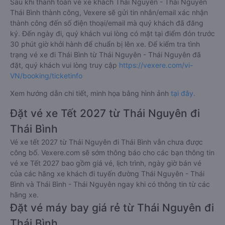
Sau khi thanh toán vé xe khách Thái Nguyên - Thái Nguyên
Thái Bình thành công, Vexere sẽ gửi tin nhắn/email xác nhận
thành công đến số điện thoại/email mà quý khách đã đăng
ký. Đến ngày đi, quý khách vui lòng có mặt tại điểm đón trước
30 phút giờ khởi hành để chuẩn bị lên xe. Để kiểm tra tình
trạng vé xe đi Thái Bình từ Thái Nguyên - Thái Nguyên đã
đặt, quý khách vui lòng truy cập
https://vexere.com/vi-
VN/booking/ticketinfo
Xem hướng dẫn chi tiết, minh họa bằng hình ảnh
tại đây.
Đặt vé xe Tết 2027 từ Thái Nguyên đi
Thái Bình
Vé xe tết 2027 từ Thái Nguyên đi Thái Bình vẫn chưa được
công bố. Vexere.com sẽ sớm thông báo cho các bạn thông tin
vé xe Tết 2027 bao gồm giá vé, lịch trình, ngày giờ bán vé
của các hãng xe khách đi tuyến đường Thái Nguyên - Thái
Bình và Thái Bình - Thái Nguyên ngay khi có thông tin từ các
hãng xe.
Đặt vé máy bay giá rẻ từ Thái Nguyên đi
Thái Bình