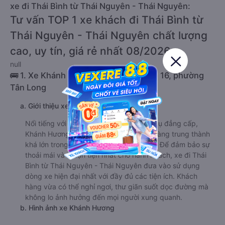
xe đi Thái Bình từ Thái Nguyên - Thái Nguyên:
Tư vấn TOP 1 xe khách đi Thái Bình từ
Thái Nguyên - Thái Nguyên chất lượng
cao, uy tín, giá rẻ nhất 08/2026
null
🚌 1. Xe Khánh Hương khởi hành tại Tổ 16, phường
Tân Long
a. Giới thiệu xe Khánh Hương
Nổi tiếng với uy tín và chất lượng phục vụ đẳng cấp,
Khánh Hương sở hữu một lượng khách hàng trung thành
khá lớn trong suốt nhiều năm hoạt động. Để đảm bảo sự
thoải mái và thuận tiện nhất cho hành khách, xe đi Thái
Bình từ Thái Nguyên - Thái Nguyên đưa vào sử dụng
dòng xe hiện đại nhất với đầy đủ các tiện ích. Khách
hàng vừa có thể nghỉ ngơi, thư giãn suốt dọc đường mà
không lo ảnh hưởng đến mọi người xung quanh.
b. Hình ảnh xe Khánh Hương