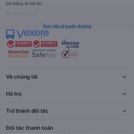
Đà Nẵng đi Hội An
Đà Nẵng đi Huế
Hải Phòng đi Hà Nội
Xem tất cả tuyến đường
keyboard_arrow_down
Về chúng tôi
keyboard_arrow_down
Hỗ trợ
keyboard_arrow_down
Trở thành đối tác
Đối tác thanh toán