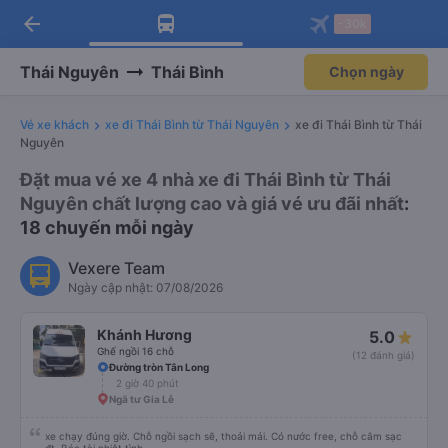
arrow_back
Tải app Vexere ngay!
Tải app Vexere
-30k
Mở app
Mở app
Nhận ưu đãi thành viên độc
-30k/ghế khi đặt vé máy bay qua
quyền
app
Thái Nguyên
Thái Bình
Chọn ngày
Vé xe khách
xe đi Thái Bình từ Thái Nguyên
xe đi Thái Bình từ Thái
Nguyên
Đặt mua vé xe 4 nhà xe đi Thái Bình từ Thái
Nguyên chất lượng cao và giá vé ưu đãi nhất
:
18 chuyến mỗi ngày
Vexere Team
Ngày cập nhật: 07/08/2026
Khánh Hương
5.0
Ghế ngồi 16 chỗ
(12 đánh giá)
Đường tròn Tân Long
2 giờ 40 phút
Ngã tư Gia Lễ
xe chạy đúng giờ. Chỗ ngồi sạch sẽ, thoải mái. Có nước free, chỗ cắm sạc