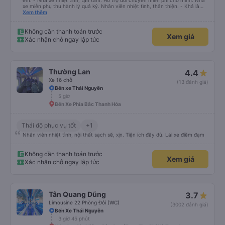
êm. - Nhà xe nhiệt tình, tận tâm. Hỗ trợ đổi chuyến miễn phí cho mình. Nhà
xe miễn phụ thu hành lý quá ký. Nhân viên nhiệt tình, thân thiện. - Khá là
thích tài xế. Lái xe an toàn. Chu đáo, thân thiện, nhiệt tình. - Xe ngồi thoải
Xem thêm
mái, có massage, có ổ cắm sạc. - Giữa trời mưa bão, mình vẫn kịp giờ
check-in sân bay nên cho 5 sao.
Không cần thanh toán trước
Xem giá
Xác nhận chỗ ngay lập tức
Thường Lan
4.4
Xe 16 chỗ
(13 đánh giá)
Bến xe Thái Nguyên
5 giờ
Bến Xe Phía Bắc Thanh Hóa
Thái độ phục vụ tốt
+1
Nhân viên nhiệt tình, nội thất sạch sẽ, xịn. Tiện ích đầy đủ. Lái xe điềm đạm
Không cần thanh toán trước
Xem giá
Xác nhận chỗ ngay lập tức
Tân Quang Dũng
3.7
Limousine 22 Phòng Đôi (WC)
(3002 đánh giá)
Bến Xe Thái Nguyên
3 giờ 45 phút