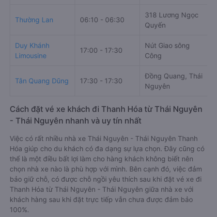
318 Lương Ngọc
1
Thường Lan
06:10 - 06:30
Quyến
N
Duy Khánh
Nút Giao sông
17:00 - 17:30
S
Limousine
Công
Đồng Quang, Thái
Tân Quang Dũng
17:30 - 17:30
T
Nguyên
Cách đặt vé xe khách đi Thanh Hóa từ Thái Nguyên
- Thái Nguyên nhanh và uy tín nhất
Việc có rất nhiều nhà xe Thái Nguyên - Thái Nguyên Thanh
Hóa giúp cho du khách có đa dạng sự lựa chọn. Đây cũng có
thể là một điều bất lợi làm cho hàng khách không biết nên
chọn nhà xe nào là phù hợp với mình. Bên cạnh đó, việc đảm
bảo giữ chỗ, có được chỗ ngồi yêu thích sau khi đặt vé xe đi
Thanh Hóa từ Thái Nguyên - Thái Nguyên giữa nhà xe với
khách hàng sau khi đặt trực tiếp vẫn chưa được đảm bảo
100%.