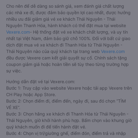
Cho nên để dễ dàng so sánh giá, xem đánh giá chất lượng
các nhà xe đi, được đảm bảo quyền lợi cao nhất, được hưởng
nhiều ưu đãi giảm giá vé xe khách Thái Nguyên - Thái
Nguyên Thanh Hóa, hành khách có thể đặt mua tại website
Vexere.com
- Hệ thống đặt vé xe khách chất lượng, và uy tín
nhất tại Việt Nam, đảm bảo giữ chỗ 100%. Đối với bất cứ giao
dịch đặt mua vé xe khách đi Thanh Hóa từ Thái Nguyên -
Thái Nguyên nào của quý khách tại trang web
Vexere.com
đều được Vexere cam kết giải quyết sự cố. Chính sách tặng
coupon giảm giá hoặc hoàn tiền sẽ tùy theo từng trường hợp
sự việc.
Hướng dẫn đặt vé tại Vexere.com:
Bước 1: Truy cập vào website Vexere hoặc tải app Vexere trên
CH Play hoặc App Store.
Bước 2: Chọn điểm đi, điểm đến, ngày đi, sau đó chọn “TÌM
VÉ XE”.
Bước 3: Chọn hãng xe khách đi Thanh Hóa từ Thái Nguyên -
Thái Nguyên, giờ khởi hành phù hợp. Bấm chọn vào khung giờ
quý khách muốn đi để tiến hành đặt vé.
Bước 4: Chọn vị trí/giường ghế, điểm đón, điểm trả và nhập