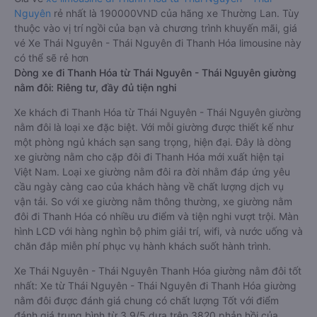
Nguyên
rẻ nhất là 190000VND của hãng xe Thường Lan. Tùy
thuộc vào vị trí ngồi của bạn và chương trình khuyến mãi, giá
vé Xe Thái Nguyên - Thái Nguyên đi Thanh Hóa limousine này
có thể sẽ rẻ hơn
Dòng xe đi Thanh Hóa từ Thái Nguyên - Thái Nguyên giường
nằm đôi: Riêng tư, đầy đủ tiện nghi
Xe khách đi Thanh Hóa từ Thái Nguyên - Thái Nguyên giường
nằm đôi là loại xe đặc biệt. Với mỗi giường được thiết kế như
một phòng ngủ khách sạn sang trọng, hiện đại. Đây là dòng
xe giường nằm cho cặp đôi đi Thanh Hóa mới xuất hiện tại
Việt Nam. Loại xe giường nằm đôi ra đời nhằm đáp ứng yêu
cầu ngày càng cao của khách hàng về chất lượng dịch vụ
vận tải. So với xe giường nằm thông thường, xe giường nằm
đôi đi Thanh Hóa có nhiều ưu điểm và tiện nghi vượt trội. Màn
hình LCD với hàng nghìn bộ phim giải trí, wifi, và nước uống và
chăn đắp miễn phí phục vụ hành khách suốt hành trình.
Xe Thái Nguyên - Thái Nguyên Thanh Hóa giường nằm đôi tốt
nhất: Xe từ Thái Nguyên - Thái Nguyên đi Thanh Hóa giường
nằm đôi được đánh giá chung có chất lượng Tốt với điểm
đánh giá trung bình từ 3.9/5 dựa trên 3820 phản hồi của