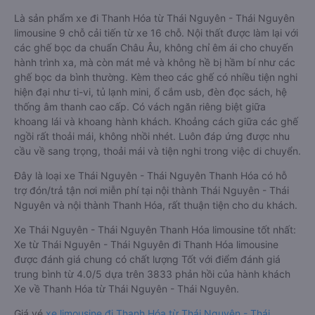
Là sản phẩm xe đi Thanh Hóa từ Thái Nguyên - Thái Nguyên
limousine 9 chỗ cải tiến từ xe 16 chỗ. Nội thất được làm lại với
các ghế bọc da chuẩn Châu Âu, không chỉ êm ái cho chuyến
hành trình xa, mà còn mát mẻ và không hề bị hầm bí như các
ghế bọc da bình thường. Kèm theo các ghế có nhiều tiện nghi
hiện đại như ti-vi, tủ lạnh mini, ổ cắm usb, đèn đọc sách, hệ
thống âm thanh cao cấp. Có vách ngăn riêng biệt giữa
khoang lái và khoang hành khách. Khoảng cách giữa các ghế
ngồi rất thoải mái, không nhồi nhét. Luôn đáp ứng được nhu
cầu về sang trọng, thoải mái và tiện nghi trong việc di chuyển.
Đây là loại xe Thái Nguyên - Thái Nguyên Thanh Hóa có hỗ
trợ đón/trả tận nơi miễn phí tại nội thành Thái Nguyên - Thái
Nguyên và nội thành Thanh Hóa, rất thuận tiện cho du khách.
Xe Thái Nguyên - Thái Nguyên Thanh Hóa limousine tốt nhất:
Xe từ Thái Nguyên - Thái Nguyên đi Thanh Hóa limousine
được đánh giá chung có chất lượng Tốt với điểm đánh giá
trung bình từ 4.0/5 dựa trên 3833 phản hồi của hành khách
Xe về Thanh Hóa từ Thái Nguyên - Thái Nguyên.
Giá vé
xe limousine đi Thanh Hóa từ Thái Nguyên - Thái