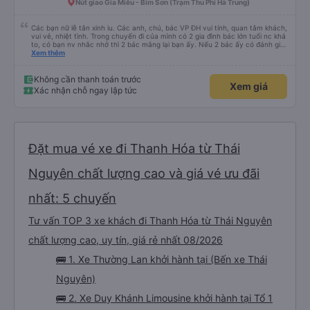
Nút giao Gia Miễu - Bỉm Sơn (Trạm Thu Phí Hà Trung)
Các bạn nữ lễ tân xinh iu. Các anh, chú, bác VP ĐH vui tính, quan tâm khách,
vui vẻ, nhiệt tình. Trong chuyến đi của mình có 2 gia đình bác lớn tuổi nc khá
to, có bạn nv nhắc nhở thì 2 bác mắng lại bạn ấy. Nếu 2 bác ấy có đánh giá
xấu thì mình ngược lại nha. Bạn ấy nhắc nhở rất đúng. 2 bác nói rất to. To
Xem thêm
đến lỗi mình ngủ còn mơ được câu chuyện các bác nói với nhau xuất hiện
trong giấc mơ của mình luôn. Nên nếu bạn ấy bị phản ánh thì đừng trừ lương
bạn ấy nha. Nếu bạn ấy bị trừ thì bảo bạn ấy liên hệ sđt của mình, mình hỗ
Không cần thanh toán trước
Xem giá
trợ ạ. Số mình đuôi 666, chuyến ĐH-NT ngày 16/1. À các bạn nữ lễ tân xinh
Xác nhận chỗ ngay lập tức
iu còn đổi cho mình phòng đơn sang đôi xong còn note là (một mình) yêu
luôn. Nhưng phòng đôi mà nằm một thì mỗi lần xe rẽ 1 cái là ✈️ Ít đi xe khách
nhưng đủ để đánh giá 10/10.
Đặt mua vé xe đi Thanh Hóa từ Thái
Nguyên chất lượng cao và giá vé ưu đãi
nhất: 5 chuyến
Tư vấn TOP 3 xe khách đi Thanh Hóa từ Thái Nguyên
chất lượng cao, uy tín, giá rẻ nhất 08/2026
🚌 1. Xe Thường Lan khởi hành tại (Bến xe Thái
Nguyên)
🚌 2. Xe Duy Khánh Limousine khởi hành tại Tổ 1