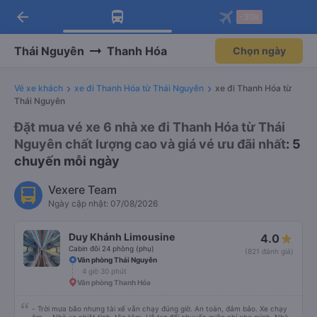
arrow_back
Tải app Vexere ngay!
Tải app Vexere
-30k
Mở app
Mở app
Nhận ưu đãi thành viên độc
-30k/ghế khi đặt vé máy bay qua
quyền
app
Thái Nguyên
Thanh Hóa
Chọn ngày
Vé xe khách
xe đi Thanh Hóa từ Thái Nguyên
xe đi Thanh Hóa từ
Thái Nguyên
Đặt mua vé xe 6 nhà xe đi Thanh Hóa từ Thái
Nguyên chất lượng cao và giá vé ưu đãi nhất
: 5
chuyến mỗi ngày
Vexere Team
Ngày cập nhật: 07/08/2026
Duy Khánh Limousine
4.0
Cabin đôi 24 phòng (phụ)
(821 đánh giá)
Văn phòng Thái Nguyên
4 giờ 30 phút
Văn phòng Thanh Hóa
- Trời mưa bão nhưng tài xế vẫn chạy đúng giờ. An toàn, đảm bảo. Xe chạy