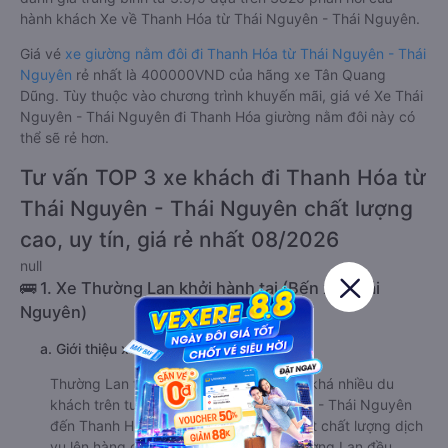
hành khách Xe về Thanh Hóa từ Thái Nguyên - Thái Nguyên.
Giá vé
xe giường nằm đôi đi Thanh Hóa từ Thái Nguyên - Thái
Nguyên
rẻ nhất là 400000VND của hãng xe Tân Quang
Dũng. Tùy thuộc vào chương trình khuyến mãi, giá vé Xe Thái
Nguyên - Thái Nguyên đi Thanh Hóa giường nằm đôi này có
thể sẽ rẻ hơn.
Tư vấn TOP 3 xe khách đi Thanh Hóa từ
Thái Nguyên - Thái Nguyên chất lượng
cao, uy tín, giá rẻ nhất 08/2026
null
🚌 1. Xe Thường Lan khởi hành tại (Bến xe Thái
Nguyên)
a. Giới thiệu xe Thường Lan
Thường Lan từ lâu đã gây ấn tượng với khá nhiều du
khách trên tuyến đường từ Thái Nguyên - Thái Nguyên
đến Thanh Hóa. Là một hãng xe luôn đặt chất lượng dịch
vụ lên hàng đầu, dàn xe khách của Thường Lan đều