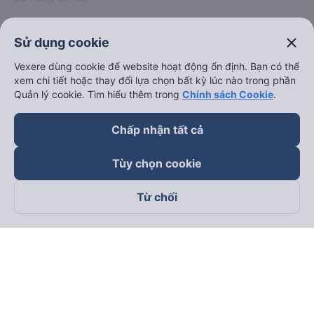
Hải Phòng đi Hà Nội
Xem tất cả tuyến đường
close
Sử dụng cookie
Vexere dùng cookie để website hoạt động ổn định. Bạn có thể
xem chi tiết hoặc thay đổi lựa chọn bất kỳ lúc nào trong phần
Quản lý cookie. Tìm hiểu thêm trong
Chính sách Cookie
.
Chấp nhận tất cả
keyboard_arrow_down
Về chúng tôi
Tùy chọn cookie
keyboard_arrow_down
Hỗ trợ
Từ chối
keyboard_arrow_down
Trở thành đối tác
Đối tác thanh toán