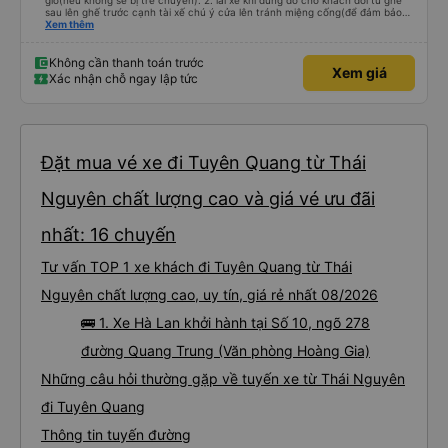
giờ(nếu không sẽ bị trễ chuyến). 2. lái xe khi dừng đỗ cho khách đổi từ ghế
sau lên ghế trước cạnh tài xế chú ý cửa lên tránh miệng cống(để đảm bảo
an toàn cho khách- tại HN: miệng cống bằng sắt chữ nhật dạng ô lưới, cửa
Xem thêm
miệng cống còn kết nối với vỉa hè tương đương 1 viên gạch lát viền vỉa hè
50-60cm. 3. Thái độ và tay nghề tài xế tốt. Bác tài đã cố gắng để về đến
Tng kịp 20h, để khách nối chuyến Xe 11 chỗ nên thoáng đãng.
Không cần thanh toán trước
Xem giá
Xác nhận chỗ ngay lập tức
Đặt mua vé xe đi Tuyên Quang từ Thái
Nguyên chất lượng cao và giá vé ưu đãi
nhất: 16 chuyến
Tư vấn TOP 1 xe khách đi Tuyên Quang từ Thái
Nguyên chất lượng cao, uy tín, giá rẻ nhất 08/2026
🚌 1. Xe Hà Lan khởi hành tại Số 10, ngõ 278
đường Quang Trung (Văn phòng Hoàng Gia)
Những câu hỏi thường gặp về tuyến xe từ Thái Nguyên
đi Tuyên Quang
Thông tin tuyến đường