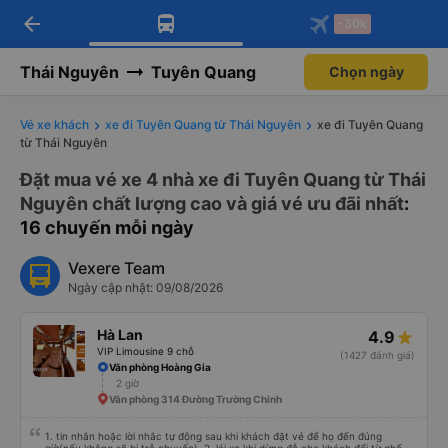
arrow_back
Tải app Vexere ngay!
Tải app Vexere
-30k
Mở app
Mở app
Nhận ưu đãi thành viên độc
-30k/ghế khi đặt vé máy bay qua
quyền
app
Thái Nguyên
Tuyên Quang
Chọn ngày
Vé xe khách
xe đi Tuyên Quang từ Thái Nguyên
xe đi Tuyên Quang
từ Thái Nguyên
Đặt mua vé xe 4 nhà xe đi Tuyên Quang từ Thái
Nguyên chất lượng cao và giá vé ưu đãi nhất
:
16 chuyến mỗi ngày
Vexere Team
Ngày cập nhật: 09/08/2026
Hà Lan
4.9
VIP Limousine 9 chỗ
(1427 đánh giá)
Văn phòng Hoàng Gia
2 giờ
Văn phòng 314 Đường Trường Chinh
1. tin nhắn hoặc lời nhắc tự động sau khi khách đặt vé để họ đến đúng