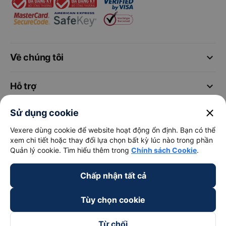
keyboard_arrow_down
Về chúng tôi
keyboard_arrow_down
Hỗ trợ
close
Sử dụng cookie
keyboard_arrow_down
Trở thành đối tác
Vexere dùng cookie để website hoạt động ổn định. Bạn có thể
xem chi tiết hoặc thay đổi lựa chọn bất kỳ lúc nào trong phần
Đối tác thanh toán
Quản lý cookie. Tìm hiểu thêm trong
Chính sách Cookie
.
Chấp nhận tất cả
Tùy chọn cookie
Từ chối