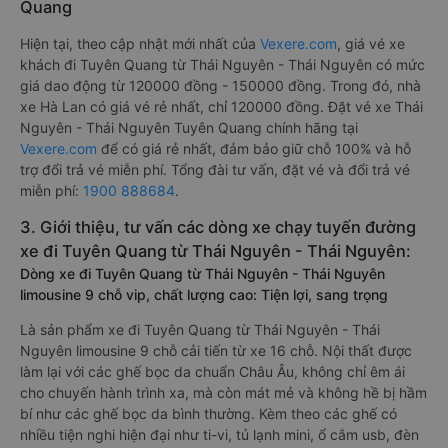
Quang
Hiện tại, theo cập nhật mới nhất của
Vexere.com
, giá vé xe
khách đi Tuyên Quang từ Thái Nguyên - Thái Nguyên có mức
giá dao động từ 120000 đồng - 150000 đồng. Trong đó, nhà
xe Hà Lan có giá vé rẻ nhất, chỉ 120000 đồng. Đặt vé xe Thái
Nguyên - Thái Nguyên Tuyên Quang chính hãng tại
Vexere.com
để có giá rẻ nhất, đảm bảo giữ chỗ 100% và hỗ
trợ đổi trả vé miễn phí. Tổng đài tư vấn, đặt vé và đổi trả vé
miễn phí:
1900 888684
.
3. Giới thiệu, tư vấn các dòng xe chạy tuyến đường
xe đi Tuyên Quang từ Thái Nguyên - Thái Nguyên:
Dòng xe đi Tuyên Quang từ Thái Nguyên - Thái Nguyên
limousine 9 chỗ vip, chất lượng cao: Tiện lợi, sang trọng
Là sản phẩm xe đi Tuyên Quang từ Thái Nguyên - Thái
Nguyên limousine 9 chỗ cải tiến từ xe 16 chỗ. Nội thất được
làm lại với các ghế bọc da chuẩn Châu Âu, không chỉ êm ái
cho chuyến hành trình xa, mà còn mát mẻ và không hề bị hầm
bí như các ghế bọc da bình thường. Kèm theo các ghế có
nhiều tiện nghi hiện đại như ti-vi, tủ lạnh mini, ổ cắm usb, đèn