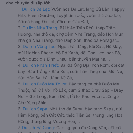
cho chuyến đi sắp tới:
1.
Du lịch Đà Lạt:
Vườn hoa Đà Lạt, làng Cù Lần, Happy
Hills, Fresh Garden, Tuyệt tình cốc, vườn thú Zoodoo,
đồi cỏ hồng Đà Lạt, đồi chè Cầu Đất,...
2.
Du lịch Nha Trang:
Bãi biển Trần Phú, tháp Trầm
Hương, nhà thờ đá, chợ đêm Nha Trang, đảo Hòn Mun,
nhà ga Nha Trang, đảo Điệp Sơn, thác bà Ponagar,...
3.
Du lịch Vũng Tàu:
Ngọn hải đăng, Bãi Sau, Hồ Mây,
mũi Nghinh Phong, hồ Đá Xanh, đồi Con Heo, hòn Bà,
vườn quốc gia Bình Châu, bến thuyền Marina,...
4.
Du lịch Phan Thiết:
Bãi đá Ông Địa, hòn Rơm, đồi cát
bay, Bàu Trắng - Bàu Sen, suối Tiên, làng chài Mũi Né,
đảo Hòn Bà, hải đăng Kê Gà,...
5.
Du lịch Buôn Ma Thuột:
Bảo tàng cà phê Buôn Mê
Thuột, núi Đá Voi, hồ Lắk, cụm 3 thác Dray Sap – Dray
Nur – Gia Long, Buôn Đôn, hồ Ea Kao, vườn quốc gia
Chư Yang Shin,...
6.
Du lịch Sapa:
Nhà thờ đá Sapa, bảo tàng Sapa, núi
Hàm Rồng, bản Cát Cát, thác Tiên Sa, thung lũng Hoa
Hồng, thung lũng Mường Hoa,...
7.
Du lịch Hà Giang:
Cao nguyên đá Đồng Văn, cột cờ