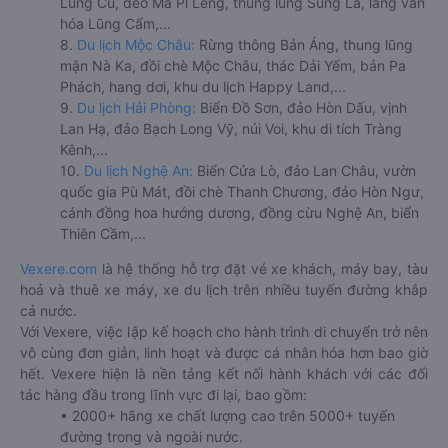
Lũng Cú, đèo Mã Pí Lèng, thung lũng Sủng Là, làng văn
hóa Lũng Cẩm,...
8.
Du lịch Mộc Châu:
Rừng thông Bản Áng, thung lũng
mận Nà Ka, đồi chè Mộc Châu, thác Dải Yếm, bản Pa
Phách, hang dơi, khu du lịch Happy Land,...
9.
Du lịch Hải Phòng:
Biển Đồ Sơn, đảo Hòn Dấu, vịnh
Lan Hạ, đảo Bạch Long Vỹ, núi Voi, khu di tích Tràng
Kênh,...
10.
Du lịch Nghệ An:
Biển Cửa Lò, đảo Lan Châu, vườn
quốc gia Pù Mát, đồi chè Thanh Chương, đảo Hòn Ngư,
cánh đồng hoa hướng dương, đồng cừu Nghệ An, biển
Thiên Cầm,...
Vexere.com
là hệ thống hỗ trợ đặt vé xe khách, máy bay, tàu
hoả và thuê xe máy, xe du lịch trên nhiều tuyến đường khắp
cả nước.
Với Vexere, việc lập kế hoạch cho hành trình di chuyển trở nên
vô cùng đơn giản, linh hoạt và được cá nhân hóa hơn bao giờ
hết. Vexere hiện là nền tảng kết nối hành khách với các đối
tác hàng đầu trong lĩnh vực đi lại, bao gồm:
• 2000+ hãng xe chất lượng cao trên 5000+ tuyến
đường trong và ngoài nước.