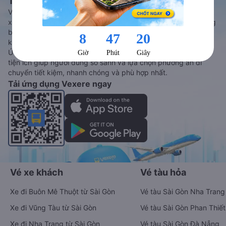
Tàu hoả và Thuê xe
Vexere - ứng dụng đặt vé đa phương tiện với hơn 3000+ nhà
xe chất lượng cao, 5000+ tuyến đường toàn quốc, tất cả hãng
bay và hãng tàu cùng dịch vụ thuê xe máy, xe du lịch phủ
khắp các tỉnh thành tại Việt Nam.
Ứng dụng hiển thị thông tin đầy đủ, minh bạch cùng vô vàn
tiện ích giúp người dùng so sánh và lựa chọn phương án di
chuyển tiết kiệm, nhanh chóng và phù hợp nhất.
Tải ứng dụng Vexere ngay
Vé xe khách
Vé tàu hỏa
Xe đi Buôn Mê Thuột từ Sài Gòn
Vé tàu Sài Gòn Nha Trang
Xe đi Vũng Tàu từ Sài Gòn
Vé tàu Sài Gòn Phan Thiết
Xe đi Nha Trang từ Sài Gòn
Vé tàu Sài Gòn Đà Nẵng