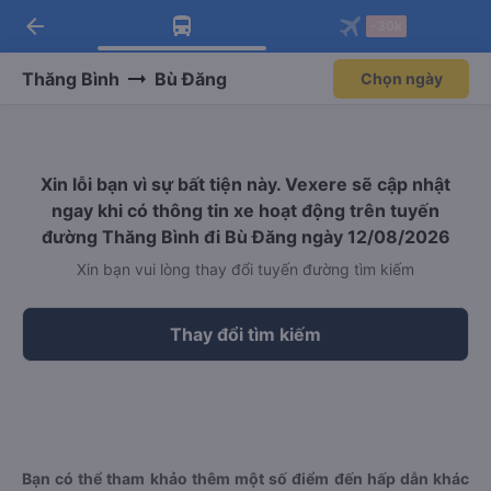
arrow_back
Tải app Vexere ngay!
Tải app Vexere
-30k
Mở app
Mở app
Nhận ưu đãi thành viên độc
-30k/ghế khi đặt vé máy bay qua
quyền
app
Thăng Bình
Bù Đăng
Chọn ngày
Xin lỗi bạn vì sự bất tiện này. Vexere sẽ cập nhật
ngay khi có thông tin xe hoạt động trên tuyến
đường Thăng Bình đi Bù Đăng ngày 12/08/2026
Xin bạn vui lòng thay đổi tuyến đường tìm kiếm
Thay đổi tìm kiếm
Bạn có thể tham khảo thêm một số điểm đến hấp dẫn khác