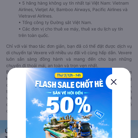
• 5 hãng hàng không uy tín nhất tại Việt Nam: Vietnam
Airlines, Vietjet Air, Bamboo Airways, Pacific Airlines và
Vietravel Airlines.
• Tổng công ty Đường sắt Việt Nam.
• Các đơn vị cho thuê xe máy, thuê xe du lịch uy tín
trên toàn quốc.
Chỉ với vài thao tác đơn giản, bạn đã có thể đặt được dịch vụ
di chuyển tại Vexere với nhiều ưu đãi vô cùng hấp dẫn. Vexere
luôn sẵn sàng đồng hành và mang đến cho bạn những
chuyến đi thoải mái, an toàn và trọn vẹn nhất.
Bên cạnh đó, bạn có thể tham khảo thêm các phương tiện
khác tại
Goyolo.com
cho chuyến đi sắp tới. Goyolo là nền tảng
đặt vé cho phép người dùng so sánh giá cả, giờ khởi hành,
thời gian di chuyển của nhiều phương tiện máy bay, xe khách
và tàu hoả. Hệ thống của Goyolo được liên kết trực tiếp với
các hãng máy bay, xe khách và tàu hoả, luôn đảm bảo có vé
cho bạn di chuyển.
Ứng dụng đặt vé Xe khách, Máy bay,