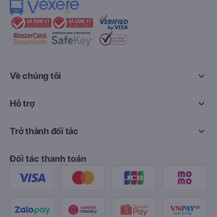
keyboard_arrow_down
Về chúng tôi
keyboard_arrow_down
Hỗ trợ
keyboard_arrow_down
Trở thành đối tác
Đối tác thanh toán