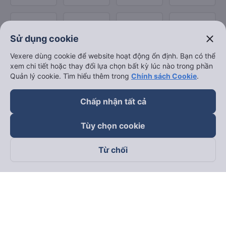
close
Sử dụng cookie
Vexere dùng cookie để website hoạt động ổn định. Bạn có thể
xem chi tiết hoặc thay đổi lựa chọn bất kỳ lúc nào trong phần
Quản lý cookie. Tìm hiểu thêm trong
Chính sách Cookie
.
Chấp nhận tất cả
Tùy chọn cookie
Từ chối
Theo dõi chúng tôi trên
Facebook
Tiktok
Youtube
Công ty TNHH Thương Mại Dịch Vụ Vexere