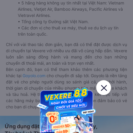
• 5 hãng hàng không uy tín nhất tại Việt Nam: Vietnam
Airlines, Vietjet Air, Bamboo Airways, Pacific Airlines và
Vietravel Airlines.
• Tổng công ty Đường sắt Việt Nam.
• Các đơn vị cho thuê xe máy, thuê xe du lịch uy tín
trên toàn quốc.
Chỉ với vài thao tác đơn giản, bạn đã có thể đặt được dịch vụ
di chuyển tại Vexere với nhiều ưu đãi vô cùng hấp dẫn. Vexere
luôn sẵn sàng đồng hành và mang đến cho bạn những
chuyến đi thoải mái, an toàn và trọn vẹn nhất.
Bên cạnh đó, bạn có thể tham khảo thêm các phương tiện
khác tại
Goyolo.com
cho chuyến đi sắp tới. Goyolo là nền tảng
đặt vé cho phép người dùng so sánh giá cả, giờ khởi hành,
thời gian di chuyển của nhiều phương tiện máy bay, xe khách
và tàu hoả. Hệ thống của Goyolo được liên kết trực tiếp với
các hãng máy bay, xe khách và tàu hoả, luôn đảm bảo có vé
cho bạn di chuyển.
Ứng dụng đặt vé Xe khách, Máy bay,