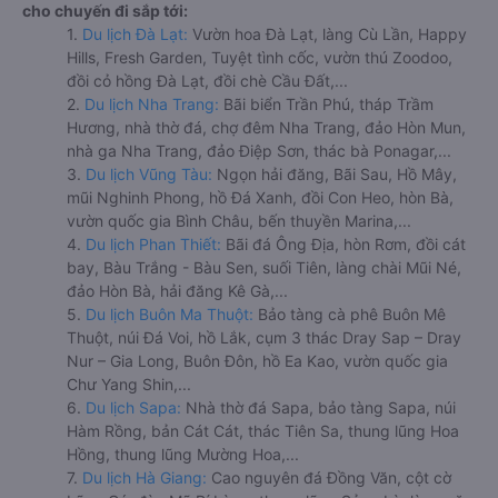
cho chuyến đi sắp tới:
1.
Du lịch Đà Lạt:
Vườn hoa Đà Lạt, làng Cù Lần, Happy
Hills, Fresh Garden, Tuyệt tình cốc, vườn thú Zoodoo,
đồi cỏ hồng Đà Lạt, đồi chè Cầu Đất,...
2.
Du lịch Nha Trang:
Bãi biển Trần Phú, tháp Trầm
Hương, nhà thờ đá, chợ đêm Nha Trang, đảo Hòn Mun,
nhà ga Nha Trang, đảo Điệp Sơn, thác bà Ponagar,...
3.
Du lịch Vũng Tàu:
Ngọn hải đăng, Bãi Sau, Hồ Mây,
mũi Nghinh Phong, hồ Đá Xanh, đồi Con Heo, hòn Bà,
vườn quốc gia Bình Châu, bến thuyền Marina,...
4.
Du lịch Phan Thiết:
Bãi đá Ông Địa, hòn Rơm, đồi cát
bay, Bàu Trắng - Bàu Sen, suối Tiên, làng chài Mũi Né,
đảo Hòn Bà, hải đăng Kê Gà,...
5.
Du lịch Buôn Ma Thuột:
Bảo tàng cà phê Buôn Mê
Thuột, núi Đá Voi, hồ Lắk, cụm 3 thác Dray Sap – Dray
Nur – Gia Long, Buôn Đôn, hồ Ea Kao, vườn quốc gia
Chư Yang Shin,...
6.
Du lịch Sapa:
Nhà thờ đá Sapa, bảo tàng Sapa, núi
Hàm Rồng, bản Cát Cát, thác Tiên Sa, thung lũng Hoa
Hồng, thung lũng Mường Hoa,...
7.
Du lịch Hà Giang:
Cao nguyên đá Đồng Văn, cột cờ