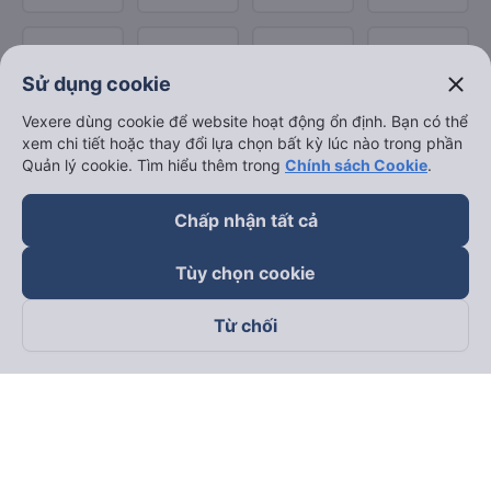
close
Sử dụng cookie
Vexere dùng cookie để website hoạt động ổn định. Bạn có thể
xem chi tiết hoặc thay đổi lựa chọn bất kỳ lúc nào trong phần
Quản lý cookie. Tìm hiểu thêm trong
Chính sách Cookie
.
Chấp nhận tất cả
Tùy chọn cookie
Từ chối
Theo dõi chúng tôi trên
Facebook
Tiktok
Youtube
Công ty TNHH Thương Mại Dịch Vụ Vexere