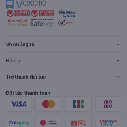
keyboard_arrow_down
Về chúng tôi
keyboard_arrow_down
Hỗ trợ
keyboard_arrow_down
Trở thành đối tác
Đối tác thanh toán