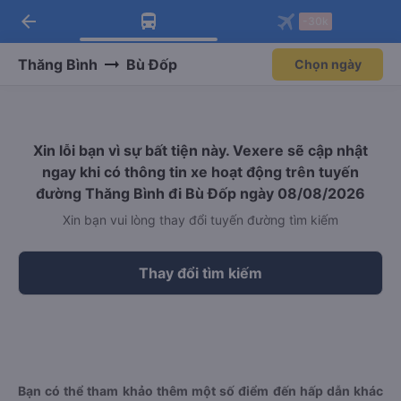
arrow_back
Tải app Vexere ngay!
Tải app Vexere
-30k
Mở app
Mở app
Nhận ưu đãi thành viên độc
-30k/ghế khi đặt vé máy bay qua
quyền
app
Thăng Bình
Bù Đốp
Chọn ngày
Xin lỗi bạn vì sự bất tiện này. Vexere sẽ cập nhật
ngay khi có thông tin xe hoạt động trên tuyến
đường Thăng Bình đi Bù Đốp ngày 08/08/2026
Xin bạn vui lòng thay đổi tuyến đường tìm kiếm
Thay đổi tìm kiếm
Bạn có thể tham khảo thêm một số điểm đến hấp dẫn khác