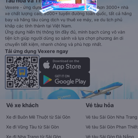
Tàu hoả và Thuê xe
Vexere - ứng dụng đặt vé đa phương tiện với hơn 3000+ nhà
xe chất lượng cao, 5000+ tuyến đường toàn quốc, tất cả hãng
bay và hãng tàu cùng dịch vụ thuê xe máy, xe du lịch phủ
khắp các tỉnh thành tại Việt Nam.
Ứng dụng hiển thị thông tin đầy đủ, minh bạch cùng vô vàn
tiện ích giúp người dùng so sánh và lựa chọn phương án di
chuyển tiết kiệm, nhanh chóng và phù hợp nhất.
Tải ứng dụng Vexere ngay
Vé xe khách
Vé tàu hỏa
Xe đi Buôn Mê Thuột từ Sài Gòn
Vé tàu Sài Gòn Nha Trang
Xe đi Vũng Tàu từ Sài Gòn
Vé tàu Sài Gòn Phan Thiết
Xe đi Nha Trang từ Sài Gòn
Vé tàu Sài Gòn Đà Nẵng