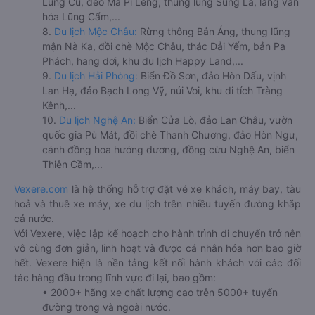
Lũng Cú, đèo Mã Pí Lèng, thung lũng Sủng Là, làng văn
hóa Lũng Cẩm,...
8.
Du lịch Mộc Châu:
Rừng thông Bản Áng, thung lũng
mận Nà Ka, đồi chè Mộc Châu, thác Dải Yếm, bản Pa
Phách, hang dơi, khu du lịch Happy Land,...
9.
Du lịch Hải Phòng:
Biển Đồ Sơn, đảo Hòn Dấu, vịnh
Lan Hạ, đảo Bạch Long Vỹ, núi Voi, khu di tích Tràng
Kênh,...
10.
Du lịch Nghệ An:
Biển Cửa Lò, đảo Lan Châu, vườn
quốc gia Pù Mát, đồi chè Thanh Chương, đảo Hòn Ngư,
cánh đồng hoa hướng dương, đồng cừu Nghệ An, biển
Thiên Cầm,...
Vexere.com
là hệ thống hỗ trợ đặt vé xe khách, máy bay, tàu
hoả và thuê xe máy, xe du lịch trên nhiều tuyến đường khắp
cả nước.
Với Vexere, việc lập kế hoạch cho hành trình di chuyển trở nên
vô cùng đơn giản, linh hoạt và được cá nhân hóa hơn bao giờ
hết. Vexere hiện là nền tảng kết nối hành khách với các đối
tác hàng đầu trong lĩnh vực đi lại, bao gồm:
• 2000+ hãng xe chất lượng cao trên 5000+ tuyến
đường trong và ngoài nước.