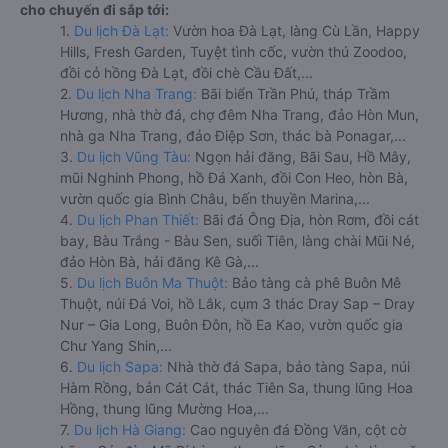
cho chuyến đi sắp tới:
1.
Du lịch Đà Lạt:
Vườn hoa Đà Lạt, làng Cù Lần, Happy
Hills, Fresh Garden, Tuyệt tình cốc, vườn thú Zoodoo,
đồi cỏ hồng Đà Lạt, đồi chè Cầu Đất,...
2.
Du lịch Nha Trang:
Bãi biển Trần Phú, tháp Trầm
Hương, nhà thờ đá, chợ đêm Nha Trang, đảo Hòn Mun,
nhà ga Nha Trang, đảo Điệp Sơn, thác bà Ponagar,...
3.
Du lịch Vũng Tàu:
Ngọn hải đăng, Bãi Sau, Hồ Mây,
mũi Nghinh Phong, hồ Đá Xanh, đồi Con Heo, hòn Bà,
vườn quốc gia Bình Châu, bến thuyền Marina,...
4.
Du lịch Phan Thiết:
Bãi đá Ông Địa, hòn Rơm, đồi cát
bay, Bàu Trắng - Bàu Sen, suối Tiên, làng chài Mũi Né,
đảo Hòn Bà, hải đăng Kê Gà,...
5.
Du lịch Buôn Ma Thuột:
Bảo tàng cà phê Buôn Mê
Thuột, núi Đá Voi, hồ Lắk, cụm 3 thác Dray Sap – Dray
Nur – Gia Long, Buôn Đôn, hồ Ea Kao, vườn quốc gia
Chư Yang Shin,...
6.
Du lịch Sapa:
Nhà thờ đá Sapa, bảo tàng Sapa, núi
Hàm Rồng, bản Cát Cát, thác Tiên Sa, thung lũng Hoa
Hồng, thung lũng Mường Hoa,...
7.
Du lịch Hà Giang:
Cao nguyên đá Đồng Văn, cột cờ