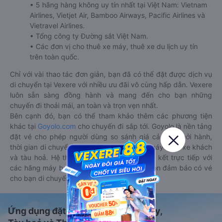
• 5 hãng hàng không uy tín nhất tại Việt Nam: Vietnam
Airlines, Vietjet Air, Bamboo Airways, Pacific Airlines và
Vietravel Airlines.
• Tổng công ty Đường sắt Việt Nam.
• Các đơn vị cho thuê xe máy, thuê xe du lịch uy tín
trên toàn quốc.
Chỉ với vài thao tác đơn giản, bạn đã có thể đặt được dịch vụ
di chuyển tại Vexere với nhiều ưu đãi vô cùng hấp dẫn. Vexere
luôn sẵn sàng đồng hành và mang đến cho bạn những
chuyến đi thoải mái, an toàn và trọn vẹn nhất.
Bên cạnh đó, bạn có thể tham khảo thêm các phương tiện
khác tại
Goyolo.com
cho chuyến đi sắp tới. Goyolo là nền tảng
đặt vé cho phép người dùng so sánh giá cả, giờ khởi hành,
thời gian di chuyển của nhiều phương tiện máy bay, xe khách
và tàu hoả. Hệ thống của Goyolo được liên kết trực tiếp với
các hãng máy bay, xe khách và tàu hoả, luôn đảm bảo có vé
cho bạn di chuyển.
Ứng dụng đặt vé Xe khách, Máy bay,