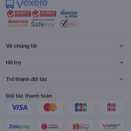
keyboard_arrow_down
Về chúng tôi
keyboard_arrow_down
Hỗ trợ
keyboard_arrow_down
Trở thành đối tác
Đối tác thanh toán