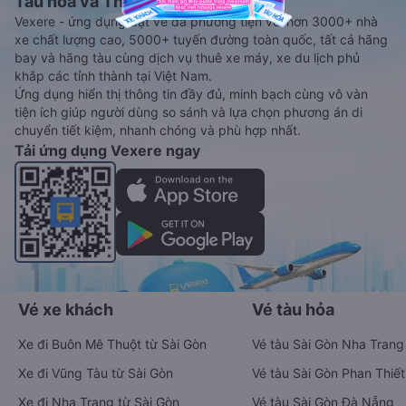
Tàu hoả và Thuê xe
Vexere - ứng dụng đặt vé đa phương tiện với hơn 3000+ nhà
xe chất lượng cao, 5000+ tuyến đường toàn quốc, tất cả hãng
bay và hãng tàu cùng dịch vụ thuê xe máy, xe du lịch phủ
khắp các tỉnh thành tại Việt Nam.
Ứng dụng hiển thị thông tin đầy đủ, minh bạch cùng vô vàn
tiện ích giúp người dùng so sánh và lựa chọn phương án di
chuyển tiết kiệm, nhanh chóng và phù hợp nhất.
Tải ứng dụng Vexere ngay
Vé xe khách
Vé tàu hỏa
Xe đi Buôn Mê Thuột từ Sài Gòn
Vé tàu Sài Gòn Nha Trang
Xe đi Vũng Tàu từ Sài Gòn
Vé tàu Sài Gòn Phan Thiết
Xe đi Nha Trang từ Sài Gòn
Vé tàu Sài Gòn Đà Nẵng