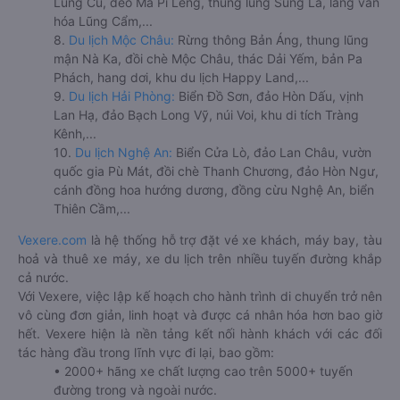
Lũng Cú, đèo Mã Pí Lèng, thung lũng Sủng Là, làng văn
hóa Lũng Cẩm,...
8.
Du lịch Mộc Châu:
Rừng thông Bản Áng, thung lũng
mận Nà Ka, đồi chè Mộc Châu, thác Dải Yếm, bản Pa
Phách, hang dơi, khu du lịch Happy Land,...
9.
Du lịch Hải Phòng:
Biển Đồ Sơn, đảo Hòn Dấu, vịnh
Lan Hạ, đảo Bạch Long Vỹ, núi Voi, khu di tích Tràng
Kênh,...
10.
Du lịch Nghệ An:
Biển Cửa Lò, đảo Lan Châu, vườn
quốc gia Pù Mát, đồi chè Thanh Chương, đảo Hòn Ngư,
cánh đồng hoa hướng dương, đồng cừu Nghệ An, biển
Thiên Cầm,...
Vexere.com
là hệ thống hỗ trợ đặt vé xe khách, máy bay, tàu
hoả và thuê xe máy, xe du lịch trên nhiều tuyến đường khắp
cả nước.
Với Vexere, việc lập kế hoạch cho hành trình di chuyển trở nên
vô cùng đơn giản, linh hoạt và được cá nhân hóa hơn bao giờ
hết. Vexere hiện là nền tảng kết nối hành khách với các đối
tác hàng đầu trong lĩnh vực đi lại, bao gồm:
• 2000+ hãng xe chất lượng cao trên 5000+ tuyến
đường trong và ngoài nước.