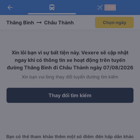
arrow_back
Tải app Vexere ngay!
Tải app Vexere
-30k
Mở app
Mở app
Nhận ưu đãi thành viên độc
-30k/ghế khi đặt vé máy bay qua
quyền
app
Thăng Bình
Châu Thành
Chọn ngày
Xin lỗi bạn vì sự bất tiện này. Vexere sẽ cập nhật
ngay khi có thông tin xe hoạt động trên tuyến
đường Thăng Bình đi Châu Thành ngày 07/08/2026
Xin bạn vui lòng thay đổi tuyến đường tìm kiếm
Thay đổi tìm kiếm
Bạn có thể tham khảo thêm một số điểm đến hấp dẫn khác