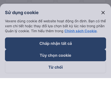
close
Sử dụng cookie
Vexere dùng cookie để website hoạt động ổn định. Bạn có thể
xem chi tiết hoặc thay đổi lựa chọn bất kỳ lúc nào trong phần
Quản lý cookie. Tìm hiểu thêm trong
Chính sách Cookie
.
Chấp nhận tất cả
Tùy chọn cookie
Từ chối
Theo dõi chúng tôi trên
Facebook
Tiktok
Youtube
Công ty TNHH Thương Mại Dịch Vụ Vexere