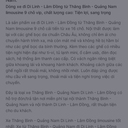
Nam:
Dòng xe đi Di Linh - Lâm Đồng từ Thăng Bình - Quảng Nam
limousine 9 chỗ vip, chất lượng cao: Tiện lợi, sang trọng
Là sản phẩm xe đi Di Linh - Lâm Đồng từ Thăng Bình - Quảng
Nam limousine 9 chỗ cải tiến từ xe 16 chỗ. Nội thất được làm
lại với các ghế bọc da chuẩn Châu Âu, không chỉ êm ái cho
chuyến hành trình xa, mà còn mát mẻ và không hề bị hầm bí
như các ghế bọc da bình thường. Kèm theo các ghế có nhiều
tiện nghi hiện đại như ti-vi, tủ lạnh mini, ổ cắm usb, đèn đọc
sách, hệ thống âm thanh cao cấp. Có vách ngăn riêng biệt
giữa khoang lái và khoang hành khách. Khoảng cách giữa các
ghế ngồi rất thoải mái, không nhồi nhét. Luôn đáp ứng được
nhu cầu về sang trọng, thoải mái và tiện nghi trong việc di
chuyển.
Đây là loại xe Thăng Bình - Quảng Nam Di Linh - Lâm Đồng có
hỗ trợ đón/trả tận nơi miễn phí tại nội thành Thăng Bình -
Quảng Nam và nội thành Di Linh - Lâm Đồng, rất thuận tiện
cho du khách.
Xe Thăng Bình - Quảng Nam Di Linh - Lâm Đồng limousine tốt
nhất: Xe từ Thăng Bình - Quảng Nam đi Di Linh - Lâm Đồng