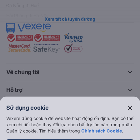
Đà Nẵng đi Huế
Hải Phòng đi Hà Nội
Xem tất cả tuyến đường
keyboard_arrow_down
Về chúng tôi
keyboard_arrow_down
Hỗ trợ
close
keyboard_arrow_down
Sử dụng cookie
Trở thành đối tác
Vexere dùng cookie để website hoạt động ổn định. Bạn có thể
xem chi tiết hoặc thay đổi lựa chọn bất kỳ lúc nào trong phần
Đối tác thanh toán
Quản lý cookie. Tìm hiểu thêm trong
Chính sách Cookie
.