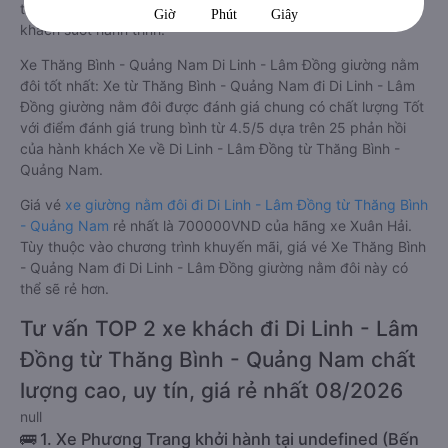
trí, wifi, và nước uống và chăn đắp miễn phí phục vụ hành
khách suốt hành trình.
Xe Thăng Bình - Quảng Nam Di Linh - Lâm Đồng giường nằm
đôi tốt nhất: Xe từ Thăng Bình - Quảng Nam đi Di Linh - Lâm
Đồng giường nằm đôi được đánh giá chung có chất lượng Tốt
với điểm đánh giá trung bình từ 4.5/5 dựa trên 25 phản hồi
của hành khách Xe về Di Linh - Lâm Đồng từ Thăng Bình -
Quảng Nam.
Giá vé
xe giường nằm đôi đi Di Linh - Lâm Đồng từ Thăng Bình
- Quảng Nam
rẻ nhất là 700000VND của hãng xe Xuân Hải.
Tùy thuộc vào chương trình khuyến mãi, giá vé Xe Thăng Bình
- Quảng Nam đi Di Linh - Lâm Đồng giường nằm đôi này có
thể sẽ rẻ hơn.
Tư vấn TOP 2 xe khách đi Di Linh - Lâm
Đồng từ Thăng Bình - Quảng Nam chất
lượng cao, uy tín, giá rẻ nhất 08/2026
null
🚌 1. Xe Phương Trang khởi hành tại undefined (Bến