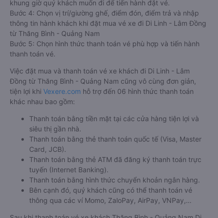
khung giờ quý khách muốn đi để tiến hành đặt vé.
Bước 4: Chọn vị trí/giường ghế, điểm đón, điểm trả và nhập
thông tin hành khách khi đặt mua vé xe đi Di Linh - Lâm Đồng
từ Thăng Bình - Quảng Nam
Bước 5: Chọn hình thức thanh toán vé phù hợp và tiến hành
thanh toán vé.
Việc đặt mua và thanh toán vé xe khách đi Di Linh - Lâm
Đồng từ Thăng Bình - Quảng Nam cũng vô cùng đơn giản,
tiện lợi khi
Vexere.com
hỗ trợ đến 06 hình thức thanh toán
khác nhau bao gồm:
Thanh toán bằng tiền mặt tại các cửa hàng tiện lợi và
siêu thị gần nhà.
Thanh toán bằng thẻ thanh toán quốc tế (Visa, Master
Card, JCB).
Thanh toán bằng thẻ ATM đã đăng ký thanh toán trực
tuyến (Internet Banking).
Thanh toán bằng hình thức chuyển khoản ngân hàng.
Bên cạnh đó, quý khách cũng có thể thanh toán vé
thông qua các ví Momo, ZaloPay, AirPay, VNPay,…
Sau khi thanh toán vé xe khách Thăng Bình - Quảng Nam Di