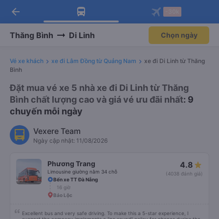
arrow_back
Tải app Vexere ngay!
Tải app Vexere
-30k
Mở app
Mở app
Nhận ưu đãi thành viên độc
-30k/ghế khi đặt vé máy bay qua
quyền
app
Thăng Bình
Di Linh
Chọn ngày
Vé xe khách
xe đi Lâm Đồng từ Quảng Nam
xe đi Di Linh từ Thăng
Bình
Đặt mua vé xe 5 nhà xe đi Di Linh từ Thăng
Bình chất lượng cao và giá vé ưu đãi nhất
: 9
chuyến mỗi ngày
Vexere Team
Ngày cập nhật: 11/08/2026
Phương Trang
4.8
Limousine giường nằm 34 chỗ
(4038 đánh giá)
Bến xe TT Đà Nẵng
16 giờ
Bảo Lộc
Excellent bus and very safe driving. To make this a 5-star experience, I