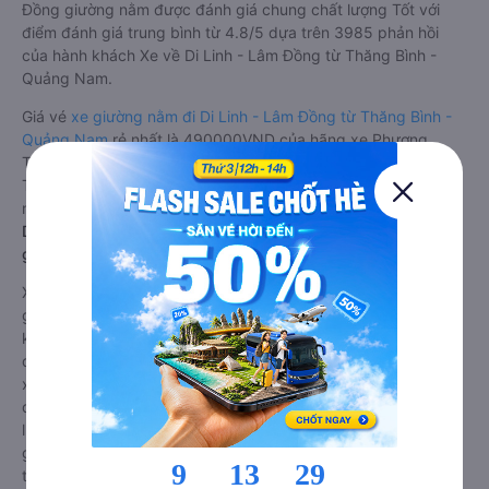
Đồng giường nằm được đánh giá chung chất lượng Tốt với
điểm đánh giá trung bình từ 4.8/5 dựa trên 3985 phản hồi
của hành khách Xe về Di Linh - Lâm Đồng từ Thăng Bình -
Quảng Nam.
Giá vé
xe giường nằm đi Di Linh - Lâm Đồng từ Thăng Bình -
Quảng Nam
rẻ nhất là 490000VND của hãng xe Phương
Trang. Tùy thuộc vào chương trình khuyến mãi, giá vé Xe
Thăng Bình - Quảng Nam đi Di Linh - Lâm Đồng giường nằm
này có thể sẽ rẻ hơn.
Dòng xe đi Di Linh - Lâm Đồng từ Thăng Bình - Quảng Nam
giường nằm đôi: Riêng tư, đầy đủ tiện nghi
Xe khách đi Di Linh - Lâm Đồng từ Thăng Bình - Quảng Nam
giường nằm đôi là loại xe đặc biệt. Với mỗi giường được thiết
kế như một phòng ngủ khách sạn sang trọng, hiện đại. Đây là
dòng xe giường nằm cho cặp đôi đi Di Linh - Lâm Đồng mới
xuất hiện tại Việt Nam. Loại xe giường nằm đôi ra đời nhằm
đáp ứng yêu cầu ngày càng cao của khách hàng về chất
lượng dịch vụ vận tải. So với xe giường nằm thông thường, xe
giường nằm đôi đi Di Linh - Lâm Đồng có nhiều ưu điểm và
tiện nghi vượt trội. Màn hình LCD với hàng nghìn bộ phim giải